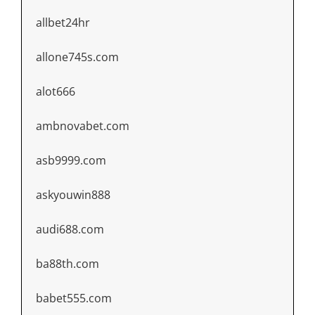
allbet24hr
allone745s.com
alot666
ambnovabet.com
asb9999.com
askyouwin888
audi688.com
ba88th.com
babet555.com