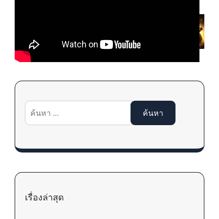
https://t.co/CrTsATPKlj
ค้นหา
สำหรับ:
เรื่องล่าสุด