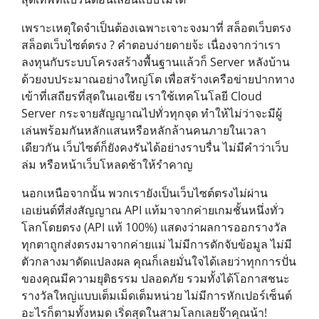
เพราะเหตุใดจำเป็นต้องเฉพาะเจาะจงมาที่ สล็อตเว็บตรง
สล็อตเว็บไซต์ตรง ? คำตอบง่ายดายจ้ะ เนื่องจากว่าเรา
ลงทุนกับระบบโครงสร้างพื้นฐานแล้วก็ Server หลังบ้าน
ด้วยงบประมาณอย่างใหญ่โต เพื่อสร้างเครือข่ายปากทาง
เข้าที่เสถียรที่สุดในเอเชีย เราใช้เทคโนโลยี Cloud
Server กระจายสัญญาณไปทั่วทุกจุด ทำให้ไม่ว่าจะมีผู้
เล่นพร้อมกันหลักแสนหรือหลักล้านคนภายในเวลา
เดียวกัน เว็บไซต์ก็ยังคงรันได้อย่างราบรื่น ไม่มีคำว่าเว็บ
ล่ม หรือหน้าเว็บโหลดช้าให้รำคาญ
นอกเหนือจากนั้น พวกเรายังเป็นเว็บไซต์ตรงไม่ผ่าน
เอเย่นต์ที่ส่งสัญญาณ API แท้มาจากค่ายเกมชั้นหนึ่งทั่ว
โลกโดยตรง (API แท้ 100%) แสดงว่าผลการออกรางวัล
ทุกตาถูกส่งตรงมาจากค่ายแม่ ไม่มีการดักจับข้อมูล ไม่มี
ตัวกลางมาดัดแปลงผล คุณก็เลยมั่นใจได้เลยว่าทุกการปั่น
ของคุณมีความยุติธรรม ปลอดภัย รวมทั้งได้โอกาสชนะ
รางวัลใหญ่แบบเต็มเม็ดเต็มหน่วย ไม่มีการหักเปอร์เซ็นต์
อะไรก็ตามทั้งหมด เริ่ดสุดในสามโลกเลยจ๊าคุณน้า!