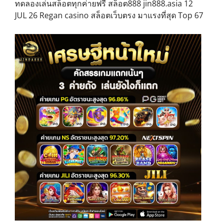
ทดลองเล่นสล็อตทุกค่ายฟรี สล็อต888 jin888.asia 12
JUL 26 Regan casino สล็อตเว็บตรง มาแรงที่สุด Top 67