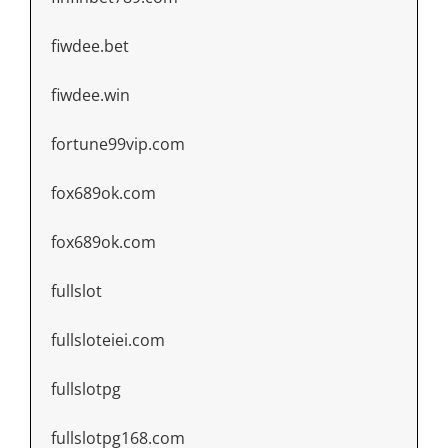
fiwdee.bet
fiwdee.win
fortune99vip.com
fox689ok.com
fox689ok.com
fullslot
fullsloteiei.com
fullslotpg
fullslotpg168.com