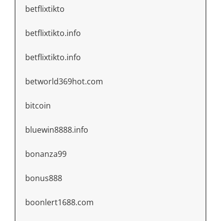
betflixtikto
betflixtikto.info
betflixtikto.info
betworld369hot.com
bitcoin
bluewin8888.info
bonanza99
bonus888
boonlert1688.com