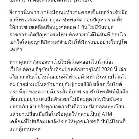
ยิ่งกว่านั้นพวกเรายังมีคณะทำงานคอลเซ็นเตอร์ระดับมือ
อาชีพรอสแตนด์บายดูแล ซัพพอร์ต ตอบปัญหา รวมทั้ง
ให้การช่วยเหลือเพื่อนฝูงๆตลอด 1 วัน ไม่มีวันหยุด
ราชการ เกิดปัญหาตรงไหน ทักหาเราได้ในทันที ตอบไว
เอาใจใส่ดุจญาติมิตรแต่จ่ายเงินให้มิตรแบบอย่างใหญ่โต
เลยจ้า!
หากคุณกำลังมองหาเว็บไซต์สล็อตออนไลน์ สล็อต
เว็บไซต์ตรง ดีๆซักเว็บที่จะปักหลักยาวๆในปี 2026 นี้ เลิก
เสียเวลากับเว็บไซต์เอเยนต์ที่ทำจอค้างทำเงินหายได้แล้ว
ค่ะ ย้ายสำมะโนครัวมาอยู่กับ jinda888 สล็อตเว็บไซต์
ตรง ที่สุดของความมีประสิทธิภาพ รองรับโทรศัพท์มือถือ
เต็มแบบอย่าง เล่นลื่นหัวแตก ไม่มีสะดุด การเงินมั่นคง
ปลอดภัย จ่ายจริงทุกยอดการันตีความปัง กดลงทะเบียน
แล้วมาเปลี่ยนมือถือในมือคุณให้กลายเป็นตู้ ATM
เคลื่อนที่ไปพร้อมเลยจ้ะ! ขอให้ทุกคนโชคดี ปั่นไม้ไหนก็
แตกตู้มๆนะคะ!