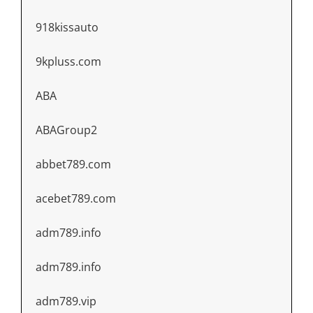
918kissauto
9kpluss.com
ABA
ABAGroup2
abbet789.com
acebet789.com
adm789.info
adm789.info
adm789.vip