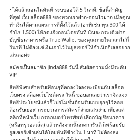
• ได้แล้วถอนในทันที ระบบออโต้ 5 วินาที: ข้อนี้สำคัญ
ที่สุด! เว็บ สล็อต888 ของพวกเราฝาก-ถอนไวมาก เมื่อคุณ
ทำเงินได้ตามแผนการที่ตั้งไว้แล้ว (อาทิเช่น ทุน 300 ได้
กำไร 1,500) ให้กดแจ้งถอนโดยทันที เงินจะกระเด้งฝาก
บัญชีธนาคารหรือ True Wallet ของคุณภายในเวลาไม่กี่
วินาที ไม่ต้องแช่เงินเอาไว้ในยูสเซอร์ให้กำเนิดกิเลสอยาก
เล่นต่อค่ะ
สมัครเป็นสมาชิก jinda888 วันนี้ สัมผัสความมั่งมีระดับ
VIP
สิทธิพิเศษสำหรับเพื่อนๆที่ตกลงใจลงทะเบียนกับ สล็อต
เว็บตรง สล็อตเว็บไซต์ตรง วันนี้ ขอบอกเลยว่าเราจัดแจง
สิทธิประโยชน์แล้วก็โปรโมชั่นต้อนรับแบบจุกๆไว้คอย
ต้อนรับเยอะ! กระบวนการสมัครก็ง่ายแสนง่าย เพียงแต่
คลิกที่หน้าเว็บ กรอกเบอร์โทรศัพท์ เลือกบัญชีธนาคาร
(หรือทรูวอลเล็ต) แล้วหลังจากนั้นกดการันตี ก็พร้อมรับ
ยูสเซอร์เข้าเล่นได้โดยทันทีข้างใน 1 นาที ไม่ต้องส่ง
เอกสาร ไม่ต้องผ่านแอดมินให้วุ่นวายใจ