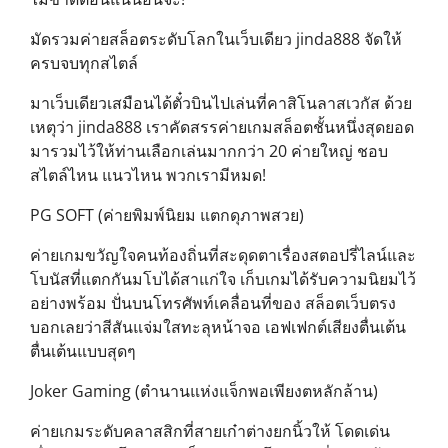
มัดรวมค่ายสล็อตระดับโลกในเว็บเดียว jinda888 จัดให้
ครบจบทุกสไตล์
มาเว็บเดียวเสมือนได้ตั๋วบินไปเล่นที่คาสิโนลาสเวกัส ด้วย
เหตุว่า jinda888 เราคัดสรรค่ายเกมสล็อตชั้นหนึ่งสุดยอด
มารวมไว้ให้ท่านเลือกเล่นมากกว่า 20 ค่ายใหญ่ ชอบ
สไตล์ไหน แนวไหน พวกเรามีหมด!
PG SOFT (ค่ายพิมพ์นิยม แตกดุภาพสวย)
ค่ายเกมขวัญใจคนท้องถิ่นที่สะดุดตาเรื่องสตอปรี่ไลน์และ
โบนัสที่แตกกันมโบได้สาแก่ใจ เก็บเกมได้รับความนิยมไว้
อย่างพร้อม ปั่นบนโทรศัพท์เคลื่อนที่ของ สล็อตเว็บตรง
บอกเลยว่าสีสันแจ่มใสทะลุหน้าจอ เอฟเฟกต์เสียงตื่นเต้น
ตื่นเต้นแบบสุดๆ
Joker Gaming (ตำนานแห่งแจ็กพอเพียงตหลักล้าน)
ค่ายเกมระดับคลาสสิกที่สายเก๋าต่างยกนิ้วให้ โดดเด่น