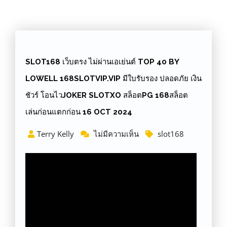
SLOT168 เว็บตรง ไม่ผ่านเอเย่นต์ TOP 40 BY
LOWELL 168SLOTVIP.VIP มีใบรับรอง ปลอดภัย เงิน
ชัวร์ โอนไวJOKER SLOTXO สล็อตPG 168สล็อต
เล่นก่อนแตกก่อน 16 OCT 2024
Terry Kelly
ไม่มีความเห็น
slot168