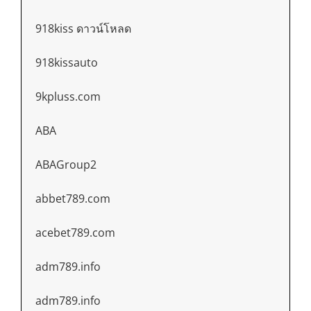
918kiss ดาวน์โหลด
918kissauto
9kpluss.com
ABA
ABAGroup2
abbet789.com
acebet789.com
adm789.info
adm789.info