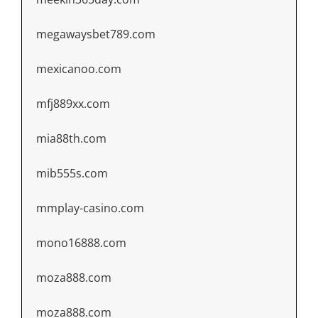
megawaysbet789.com
mexicanoo.com
mfj889xx.com
mia88th.com
mib555s.com
mmplay-casino.com
mono16888.com
moza888.com
moza888.com