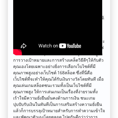
กลเม็ดคว้าชัยชนะในการเล่นสล็อตบันเทิงใจง่ายได้
เงินชุ่มฉ่ำ
รูปแบบของการบรรลุเป้าหมายสำหรับเพื่อการเล่น
เกมสล็อตออนไลน์เป็นการที่คุณทำความเข้าใจและ
ปรับปรุงตัวเองอย่างต่อเนื่องรวมทั้งสม่ำเสมอ ไม่ใช่
แค่การเล่นไปวันๆแค่นั้น แม้กระนั้นคุณจะต้องรู้จัก
การวางเป้าหมายและการสร้างเคล็ดวิธีดีๆให้กับตัว
คุณเองโดยเฉพาะอย่างยิ่งการเลือกเว็บไซต์ที่มี
คุณภาพสูงอย่างเว็บไซต์ 168สล็อต ซึ่งที่นี่คือ
เว็บไซต์ที่จะทำให้คุณได้รับเงินรางวัลโดยทันที เมื่อ
คุณเล่นเกมสล็อตชนะรวมทั้งเป็นเว็บไซต์ที่มี
คุณภาพสูง ให้การเล่นเกมเป็นเรื่องที่ง่ายรวมทั้ง
เร้าใจมีความยั่งยืนมั่นคงด้านการเงิน ชนะเกม
ปุบปับรับเงินในทันทีเป็นการเสริมสร้างความยั่งยืน
แล้วก็การบรรลุเป้าหมายสำหรับการทำความเข้าใจ
และพัฒนาตัวเองโดยตลอด ไปดูกันดีกว่าว่าการ