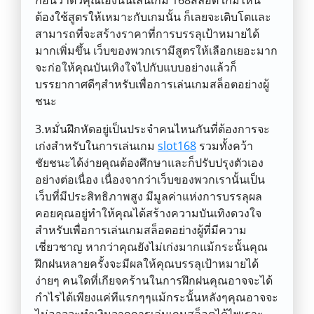
ต้องใช้สูตรให้เหมาะกับเกมนั้น ก็เลยจะเติบโตและ
สามารถที่จะสร้างราคาที่การบรรลุเป้าหมายได้
มากเพิ่มขึ้น เว็บของพวกเรามีสูตรให้เลือกเยอะมาก
จะก่อให้คุณบันเทิงใจไปกับแบบอย่างแล้วก็
บรรยากาศดีๆสำหรับเพื่อการเล่นเกมสล็อตอย่างผู้
ชนะ
3.หมั่นฝึกหัดอยู่เป็นประจำคนไหนกันที่ต้องการจะ
เก่งสำหรับในการเล่นเกม
slot168
รวมทั้งคว้า
ชัยชนะได้ง่ายคุณต้องศึกษาและก็ปรับปรุงตัวเอง
อย่างต่อเนื่อง เนื่องจากว่าเว็บของพวกเรานั้นเป็น
เว็บที่มีประสิทธิภาพสูง มีมูลค่าแห่งการบรรลุผล
คอยคุณอยู่ทำให้คุณได้สร้างความบันเทิงดวงใจ
สำหรับเพื่อการเล่นเกมสล็อตอย่างผู้ที่มีความ
เชี่ยวชาญ หากว่าคุณยังไม่เก่งมากแม้กระนั้นคุณ
ฝึกฝนหลายครั้งจะมีผลให้คุณบรรลุเป้าหมายได้
ง่ายๆ คนใดที่เกียจคร้านในการฝึกฝนคุณอาจจะได้
กำไรได้เพียงแค่ทีแรกๆๆแม้กระนั้นหลังๆคุณอาจจะ
ไม่อาจจะทำเงินจากการเล่นเกมสล็อตได้ไพเราะ