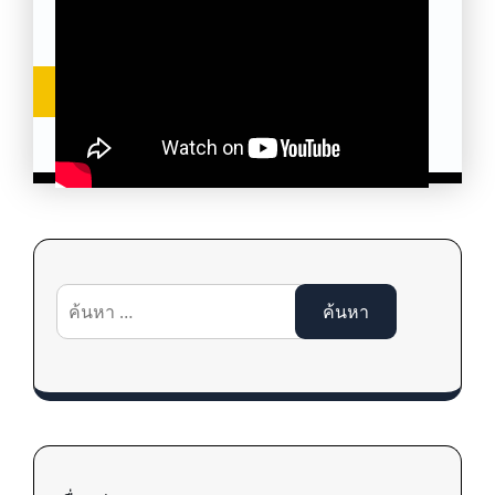
…
Read more
ค้นหา
สำหรับ: