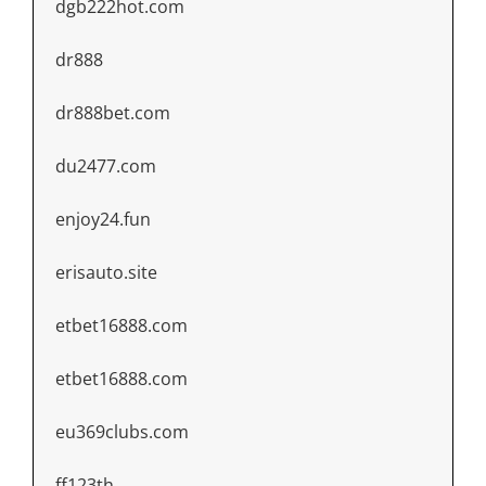
dgb222hot.com
dr888
dr888bet.com
du2477.com
enjoy24.fun
erisauto.site
etbet16888.com
etbet16888.com
eu369clubs.com
ff123th