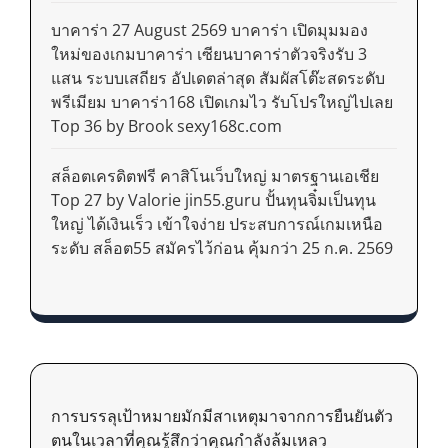
บาคาร่า 27 August 2569 บาคาร่า เปิดมุมมอง
ใหม่ของเกมบาคาร่า เซียนบาคาร่าตัวจริงรับ 3
แสน ระบบเสถียร อัปเดตล่าสุด สัมผัสโต๊ะสดระดับ
พรีเมียม บาคาร่า168 เปิดเกมไว รับโปรใหญ่ไปเลย
Top 36 by Brook sexy168c.com
สล็อตเครดิตฟรี คาสิโนเว็บใหญ่ มาตรฐานเอเชีย
Top 27 by Valorie jin55.guru ปั้นทุนจิ๋มเป็นทุน
ใหญ่ ได้เงินเร็ว เข้าใจง่าย ประสบการณ์เกมเหนือ
ระดับ สล็อต55 สมัครไว้ก่อน คุ้มกว่า 25 ก.ค. 2569
การบรรลุเป้าหมายมักมีสาเหตุมาจากการยืนยันตัว
ตนในเวลาที่คุณรู้สึกว่าคุณกำลังล้มเหลว