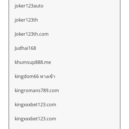
joker123auto
joker123th
Joker123th.com
Judhai168
khumsup888.me
kingdom66 ทางเข้า
kingromans789.com
kingxxxbet123.com
kingxxxbet123.com