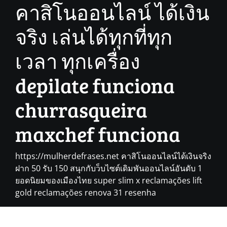
คาสิโนออนไลน์ ได้เงิน
Skip
to
จริง เล่นได้ทุกที่ทุก
Content
เวลา ทุกเครื่อง
depilate funciona
churrasqueira
maxchef funciona
https://mulherdefrases.net คาสิโนออนไลน์ได้เงินจริง
ฝาก 50 รับ 150 สนุกกับว็บไซต์เดิมพันออนไลน์อันดับ 1
ยอดนิยมของเมืองไทย super slim x reclamações lift
gold reclamações renova 31 resenha