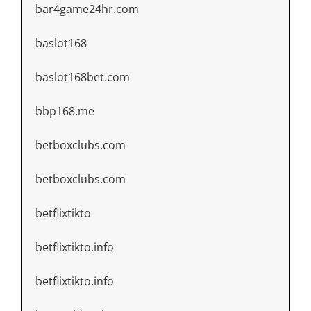
bar4game24hr.com
baslot168
baslot168bet.com
bbp168.me
betboxclubs.com
betboxclubs.com
betflixtikto
betflixtikto.info
betflixtikto.info