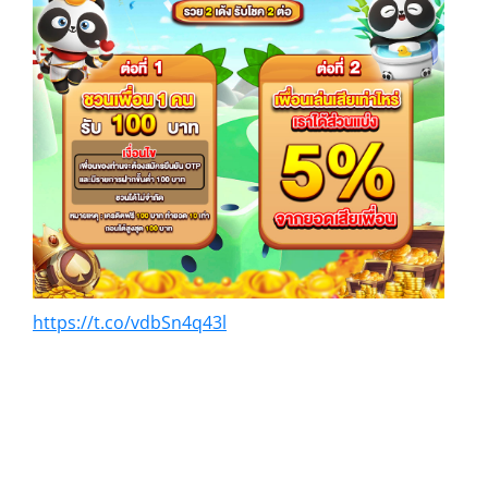
https://t.co/vdbSn4q43l