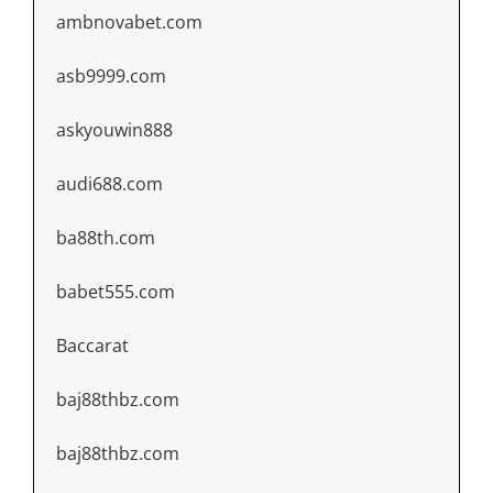
ambnovabet.com
asb9999.com
askyouwin888
audi688.com
ba88th.com
babet555.com
Baccarat
baj88thbz.com
baj88thbz.com