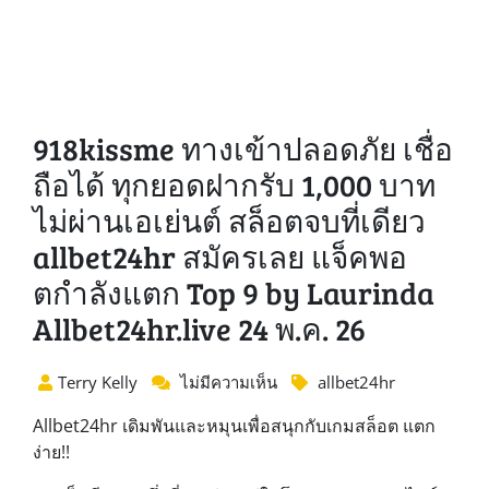
918kissme ทางเข้าปลอดภัย เชื่อ
ถือได้ ทุกยอดฝากรับ 1,000 บาท
ไม่ผ่านเอเย่นต์ สล็อตจบที่เดียว
allbet24hr สมัครเลย แจ็คพอ
ตกำลังแตก Top 9 by Laurinda
Allbet24hr.live 24 พ.ค. 26
Terry Kelly
ไม่มีความเห็น
allbet24hr
Allbet24hr เดิมพันและหมุนเพื่อสนุกกับเกมสล็อต แตก
ง่าย!!