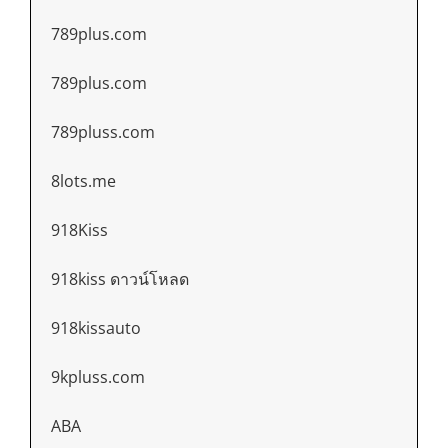
789plus.com
789plus.com
789pluss.com
8lots.me
918Kiss
918kiss ดาวน์โหลด
918kissauto
9kpluss.com
ABA