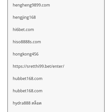
hengheng9899.com
hengjing168
hi6bet.com
hiso8888s.com
hongkong456
https://sretthi99.bet/enter/
hubbet168.com
hubbet168.com
hydra888 สล็อต