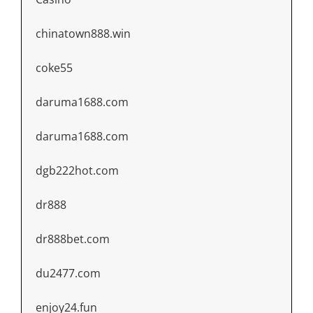
chinatown888.win
coke55
daruma1688.com
daruma1688.com
dgb222hot.com
dr888
dr888bet.com
du2477.com
enjoy24.fun