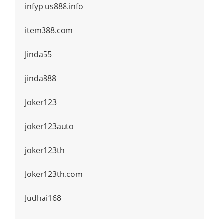
infyplus888.info
item388.com
Jinda55
jinda888
Joker123
joker123auto
joker123th
Joker123th.com
Judhai168