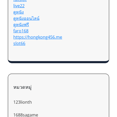
live22
ดูหนัง
ดูหนังออนไลน์
ดูหนังฟรี
faro168
https://hongkong456.me
slot66
หมวดหมู่
123lionth
1688sagame