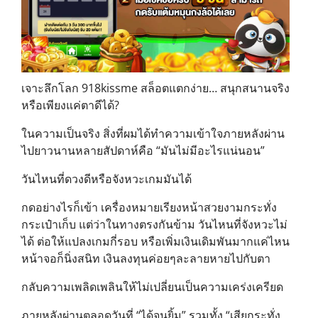
เจาะลึกโลก 918kissme สล็อตแตกง่าย… สนุกสนานจริง
หรือเพียงแค่ตาดีได้?
ในความเป็นจริง สิ่งที่ผมได้ทำความเข้าใจภายหลังผ่าน
ไปยาวนานหลายสัปดาห์คือ “มันไม่มีอะไรแน่นอน”
วันไหนที่ดวงดีหรือจังหวะเกมมันได้
กดอย่างไรก็เข้า เครื่องหมายเรียงหน้าสวยงามกระทั่ง
กระเป๋าเก็บ แต่ว่าในทางตรงกันข้าม วันไหนที่จังหวะไม่
ได้ ต่อให้แปลงเกมกี่รอบ หรือเพิ่มเงินเดิมพันมากแค่ไหน
หน้าจอก็นิ่งสนิท เงินลงทุนค่อยๆละลายหายไปกับตา
กลับความเพลิดเพลินให้ไม่เปลี่ยนเป็นความเคร่งเครียด
ภายหลังผ่านตลอดวันที่ “ได้จนยิ้ม” รวมทั้ง “เสียกระทั่ง