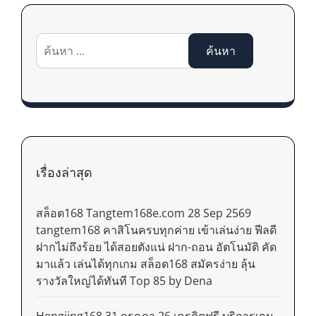
ค้นหา
สำหรับ:
เรื่องล่าสุด
สล็อต168 Tangtem168e.com 28 Sep 2569
tangtem168 คาสิโนครบทุกค่าย เข้าเล่นง่าย ฟีลดี
ฝากไม่ถึงร้อย ได้สอยตังแน่ ฝาก-ถอน อัตโนมัติ คัด
มาแล้ว เล่นได้ทุกเกม สล็อต168 สมัครง่าย ลุ้น
รางวัลใหญ่ได้ทันที Top 85 by Dena