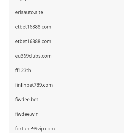
erisauto.site
etbet16888.com
etbet16888.com
eu369clubs.com
ff123th
finfinbet789.com
fiwdee.bet
fiwdee.win
fortune99vip.com