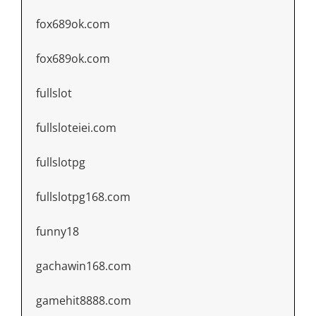
fox689ok.com
fox689ok.com
fullslot
fullsloteiei.com
fullslotpg
fullslotpg168.com
funny18
gachawin168.com
gamehit8888.com