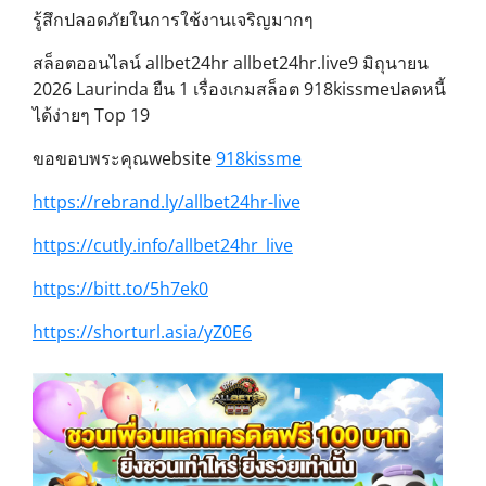
รู้สึกปลอดภัยในการใช้งานเจริญมากๆ
สล็อตออนไลน์ allbet24hr allbet24hr.live9 มิถุนายน
2026 Laurinda ยืน 1 เรื่องเกมสล็อต 918kissmeปลดหนี้
ได้ง่ายๆ Top 19
ขอขอบพระคุณwebsite
918kissme
https://rebrand.ly/allbet24hr-live
https://cutly.info/allbet24hr_live
https://bitt.to/5h7ek0
https://shorturl.asia/yZ0E6