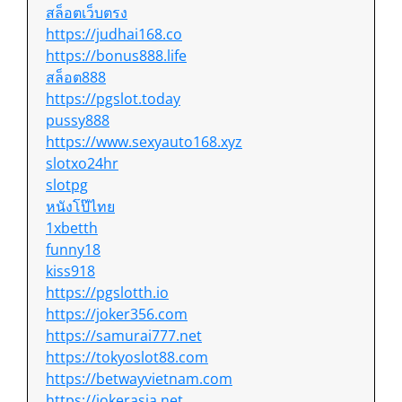
สล็อตเว็บตรง
https://judhai168.co
https://bonus888.life
สล็อต888
https://pgslot.today
pussy888
https://www.sexyauto168.xyz
slotxo24hr
slotpg
หนังโป๊ไทย
1xbetth
funny18
kiss918
https://pgslotth.io
https://joker356.com
https://samurai777.net
https://tokyoslot88.com
https://betwayvietnam.com
https://jokerasia.net