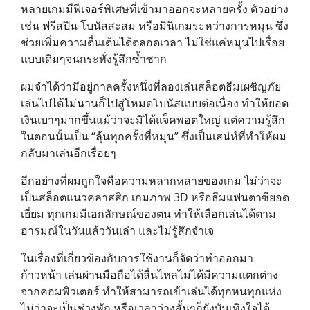
หลายเกมมีฟีเจอร์พิเศษที่เข้ามาออกจะหลายครั้ง ตัวอย่าง
เช่น ฟรีสปิน โบนัสสะสม หรือมินิเกมระหว่างการหมุน ซึ่ง
ช่วยเพิ่มความตื่นเต้นได้ตลอดเวลา ไม่ใช่แค่หมุนไปเรื่อย
แบบเดิมๆจนกระทั่งรู้สึกซ้ำซาก
ผมจำได้ว่ามีอยู่กาลครั้งหนึ่งที่ลองเล่นสล็อตธีมเผชิญภัย
เล่นไปได้ไม่นานก็ไปสู่โหมดโบนัสแบบต่อเนื่อง ทำให้ยอด
เงินเบาๆมากขึ้นแม้ว่าจะมิได้แจ็คพอตใหญ่ แต่ความรู้สึก
ในตอนนั้นเป็น “ลุ้นทุกครั้งที่หมุน” ซึ่งเป็นเสน่ห์ที่ทำให้ผม
กลับมาเล่นอีกเรื่อยๆ
อีกอย่างที่ผมถูกใจคือความหลากหลายของเกม ไม่ว่าจะ
เป็นสล็อตแนวคลาสสิก เกมภาพ 3D หรือธีมแฟนตาซียอด
เยี่ยม ทุกเกมมีเอกลักษณ์ของตน ทำให้เลือกเล่นได้ตาม
อารมณ์ในวันแล้ววันเล่า และไม่รู้สึกจำเจ
ในเรื่องที่เกี่ยวข้องกับการใช้งานก็จัดว่าทำออกมา
ก้าวหน้า เล่นผ่านมือถือได้ลื่นไหลไม่ได้มีความแตกต่าง
จากคอมพิวเตอร์ ทำให้สามารถเข้าเล่นได้ทุกหนทุกแห่ง
ไม่ว่าจะเป็นช่วงพัก หรือเวลาว่างสั้นๆก็ยังบันเทิงใจได้