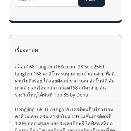
สำหรับ:
เรื่องล่าสุด
สล็อต168 Tangtem168e.com 28 Sep 2569
tangtem168 คาสิโนครบทุกค่าย เข้าเล่นง่าย ฟีลดี
ฝากไม่ถึงร้อย ได้สอยตังแน่ ฝาก-ถอน อัตโนมัติ คัด
มาแล้ว เล่นได้ทุกเกม สล็อต168 สมัครง่าย ลุ้น
รางวัลใหญ่ได้ทันที Top 85 by Dena
Hengjing168 31 กรกฎา 26 เครดิตฟรี บริการเกม
คาสิโน ครบครัน 24 ชั่วโมง โปรโมชั่นเครดิตฟรี
100% กล่องสุ่มเฮงเฮง รับเครดิตฟรี ไลฟ์สด สล็อต
ยิงปลา กีฬา ไพ่ เครดิตฟรี แจก เครดิตฟรี เยอะที่สุด