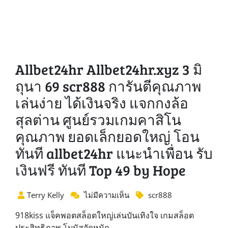
Allbet24hr Allbet24hr.xyz 3 มิ
ถุนา 69 scr888 การันตีคุณภาพ
เล่นง่าย ได้เงินจริง แจกกงล้อ
สุลต่าน ศูนย์รวมเกมคาสิโน
คุณภาพ ยอดเล็กยอดใหญ่ โอน
ทันที allbet24hr แนะนำเพื่อน รับ
เงินฟรี ทันที Top 49 by Hope
Terry Kelly
ไม่มีความเห็น
scr888
918kiss แจ็คพอตสล็อตใหญ่เล่นบันเทิงใจ เกมสล็อต
ประสิทธิภาพ โบนัสจัดหนัก