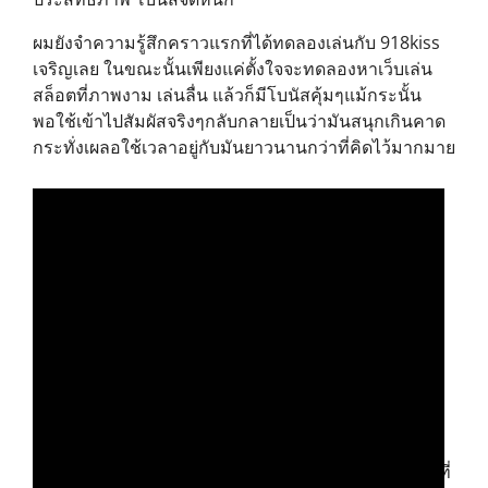
ผมยังจำความรู้สึกคราวแรกที่ได้ทดลองเล่นกับ 918kiss
เจริญเลย ในขณะนั้นเพียงแค่ตั้งใจจะทดลองหาเว็บเล่น
สล็อตที่ภาพงาม เล่นลื่น แล้วก็มีโบนัสคุ้มๆแม้กระนั้น
พอใช้เข้าไปสัมผัสจริงๆกลับกลายเป็นว่ามันสนุกเกินคาด
กระทั่งเผลอใช้เวลาอยู่กับมันยาวนานกว่าที่คิดไว้มากมาย
สิ่งแรกที่ผมชอบใจเป็นประสิทธิภาพของเกมสล็อต
918kiss ภาพกราฟิกค่อนข้างชัดแจ๋ว สีสันสดใส รวมทั้งที่