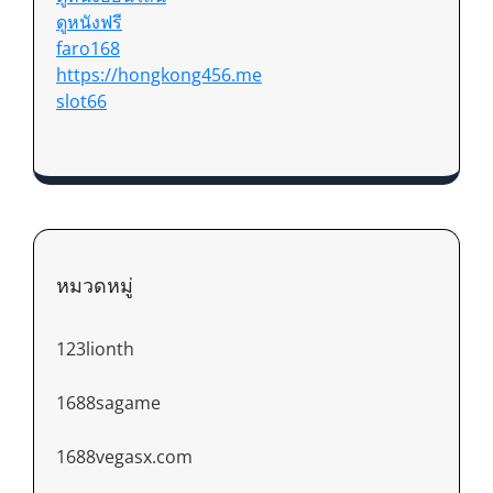
ดูหนังฟรี
faro168
https://hongkong456.me
slot66
หมวดหมู่
123lionth
1688sagame
1688vegasx.com