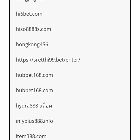
hi6bet.com
hiso8888s.com
hongkong456
https://sretthi99.bet/enter/
hubbet168.com
hubbet168.com
hydra888 สล็อต
infyplus888.info
item388.com