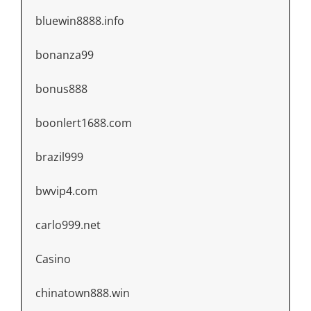
bluewin8888.info
bonanza99
bonus888
boonlert1688.com
brazil999
bwvip4.com
carlo999.net
Casino
chinatown888.win