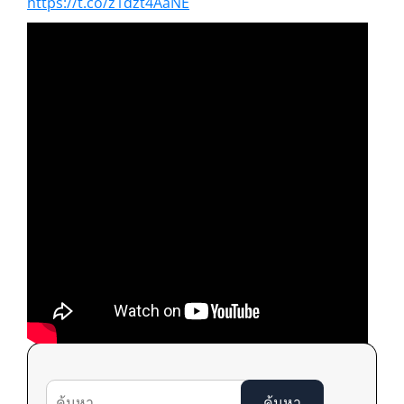
https://t.co/z1dzt4AaNE
ค้นหา