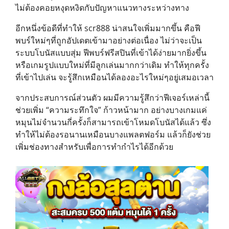
ไม่ต้องคอยหงุดหงิดกับปัญหาแนวทางระหว่างทาง
อีกหนึ่งข้อดีที่ทำให้ scr888 น่าสนใจเพิ่มมากขึ้น คือฟี
พบร์ใหม่ๆที่ถูกอัปเดตเข้ามาอย่างต่อเนื่อง ไม่ว่าจะเป็น
ระบบโบนัสแบบสุ่ม ฟีพบร์ฟรีสปินที่เข้าได้ง่ายมากยิ่งขึ้น
หรือเกมรูปแบบใหม่ที่มีลูกเล่นมากกว่าเดิม ทำให้ทุกครั้ง
ที่เข้าไปเล่น จะรู้สึกเหมือนได้ลองอะไรใหม่ๆอยู่เสมอเวลา
จากประสบการณ์ส่วนตัว ผมมีความรู้สึกว่าฟีเจอร์เหล่านี้
ช่วยเพิ่ม “ความระทึกใจ” ก้าวหน้ามาก อย่างบางเกมแค่
หมุนไม่จำนวนกี่ครั้งก็สามารถเข้าโหมดโบนัสได้แล้ว ซึ่ง
ทำให้ไม่ต้องรอนานเหมือนบางแพลตฟอร์ม แล้วก็ยังช่วย
เพิ่มช่องทางสำหรับเพื่อการทำกำไรได้อีกด้วย