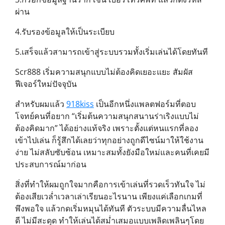
ผ่าน
4.รับรองข้อมูลให้เป็นระเบียบ
5.เสร็จแล้วสามารถเข้าสู่ระบบรวมทั้งเริ่มเล่นได้โดยทันที
Scr888 เริ่มความสนุกแบบไม่ต้องคิดเยอะแยะ สัมผัส
ฟีเจอร์ใหม่ปัจจุบัน
สำหรับผมแล้ว
918kiss
เป็นอีกหนึ่งแพลตฟอร์มที่ตอบ
โจทย์คนที่อยาก “เริ่มต้นความสนุกสนานร่าเริงแบบไม่
ต้องคิดมาก” ได้อย่างแท้จริง เพราะตั้งแต่หนแรกที่ลอง
เข้าไปเล่น ก็รู้สึกได้เลยว่าทุกอย่างถูกดีไซน์มาให้ใช้งาน
ง่าย ไม่สลับซับซ้อน เหมาะสมทั้งยังมือใหม่และคนที่เคยมี
ประสบการณ์มาก่อน
สิ่งที่ทำให้ผมถูกใจมากคือการเข้าเล่นที่รวดเร็วทันใจ ไม่
ต้องเสียเวล่ำเวลาเล่าเรียนอะไรนาน เพียงแค่เลือกเกมที่
พึงพอใจ แล้วกดเริ่มหมุนได้ทันที ตัวระบบมีความลื่นไหล
ดี ไม่มีสะดุด ทำให้เล่นได้สม่ำเสมอแบบเพลิดเพลินๆโดย