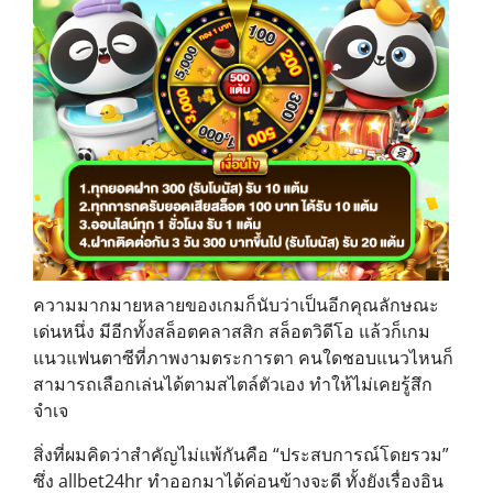
ความมากมายหลายของเกมก็นับว่าเป็นอีกคุณลักษณะ
เด่นหนึ่ง มีอีกทั้งสล็อตคลาสสิก สล็อตวิดีโอ แล้วก็เกม
แนวแฟนตาซีที่ภาพงามตระการตา คนใดชอบแนวไหนก็
สามารถเลือกเล่นได้ตามสไตล์ตัวเอง ทำให้ไม่เคยรู้สึก
จำเจ
สิ่งที่ผมคิดว่าสำคัญไม่แพ้กันคือ “ประสบการณ์โดยรวม”
ซึ่ง allbet24hr ทำออกมาได้ค่อนข้างจะดี ทั้งยังเรื่องอิน