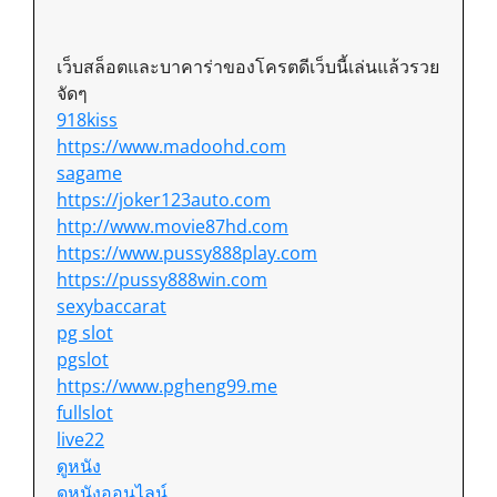
เว็บสล็อตและบาคาร่าของโครตดีเว็บนี้เล่นแล้วรวย
จัดๆ
918kiss
https://www.madoohd.com
sagame
https://joker123auto.com
http://www.movie87hd.com
https://www.pussy888play.com
https://pussy888win.com
sexybaccarat
pg slot
pgslot
https://www.pgheng99.me
fullslot
live22
ดูหนัง
ดูหนังออนไลน์