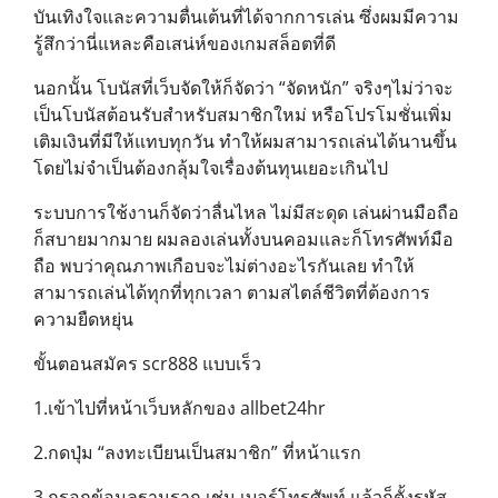
บันเทิงใจและความตื่นเต้นที่ได้จากการเล่น ซึ่งผมมีความ
รู้สึกว่านี่แหละคือเสน่ห์ของเกมสล็อตที่ดี
นอกนั้น โบนัสที่เว็บจัดให้ก็จัดว่า “จัดหนัก” จริงๆไม่ว่าจะ
เป็นโบนัสต้อนรับสำหรับสมาชิกใหม่ หรือโปรโมชั่นเพิ่ม
เติมเงินที่มีให้แทบทุกวัน ทำให้ผมสามารถเล่นได้นานขึ้น
โดยไม่จำเป็นต้องกลุ้มใจเรื่องต้นทุนเยอะเกินไป
ระบบการใช้งานก็จัดว่าลื่นไหล ไม่มีสะดุด เล่นผ่านมือถือ
ก็สบายมากมาย ผมลองเล่นทั้งบนคอมและก็โทรศัพท์มือ
ถือ พบว่าคุณภาพเกือบจะไม่ต่างอะไรกันเลย ทำให้
สามารถเล่นได้ทุกที่ทุกเวลา ตามสไตล์ชีวิตที่ต้องการ
ความยืดหยุ่น
ขั้นตอนสมัคร scr888 แบบเร็ว
1.เข้าไปที่หน้าเว็บหลักของ allbet24hr
2.กดปุ่ม “ลงทะเบียนเป็นสมาชิก” ที่หน้าแรก
3.กรอกข้อมูลฐานราก เช่น เบอร์โทรศัพท์ แล้วก็ตั้งรหัส