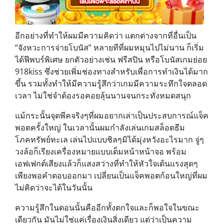
อีกอย่างที่ทำให้ผมมีความคิดว่า แตกต่างจากที่อื่นเป็น
“จังหวะการจ่ายโบนัส” หลายทีที่ผมหมุนไปไม่นาน ก็เริ่ม
ได้ฟีพบร์พิเศษ ยกตัวอย่างเช่น ฟรีสปิน หรือโบนัสเกมย่อย
918kiss ซึ่งช่วยเพิ่มช่องทางสำหรับเพื่อการทำเงินได้มาก
ขึ้น รวมทั้งทำให้มีความรู้สึกว่าเกมมีความระทึกใจตลอด
เวลา ไม่ใช่จำต้องรอคอยลุ้นนานจนกระทั่งหมดสนุก
แม้กระนั้นจุดพีคจริงๆที่ผมอยากเล่าเป็นประสบการณ์แจ็ค
พอตครั้งใหญ่ ในเวลานั้นผมกำลังเล่นเกมสล็อตธีม
โภคทรัพย์ทะเล เล่นไปแบบชิลๆมิได้มุ่งหวังอะไรมาก จู่ๆ
วงล้อก็เรียงเครื่องหมายแบบเต็มหน้าหน้าจอ พร้อม
เอฟเฟกต์เสียงแล้วก็แสงสว่างที่ทำให้หัวใจเต้นแรงสุดๆ
เพียงพอคำตอบออกมา เปลี่ยนเป็นแจ็คพอตก้อนใหญ่ที่ผม
ไม่คิดว่าจะได้ในวันนั้น
ความรู้สึกในตอนนั้นคืออีกทั้งตกใจและก็พอใจในขณะ
เดียวกัน มันไม่ใช่แค่เรื่องเงินสิ่งเดียว แต่ว่าเป็นความ