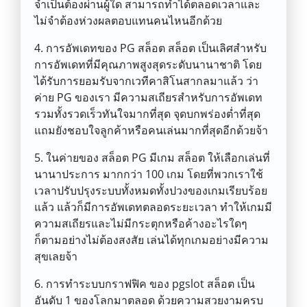
จำเป็นต้องผ่านผู้ใด สามารถทำได้ตลอดเวลาและ
ไม่จำต้องห่วงผลตอบแทนคนไหนอีกด้วย
4. การอัพเดทของ PG สล็อต สล็อต เป็นเลิศสำหรับ
การอัพเดทที่มีคุณภาพสูงสุดระดับนานาชาติ โดย
ได้รับการยอมรับจากเวทีคาสิโนสากลมาแล้ว ว่า
ค่าย PG ของเรา มีความสเถียรสำหรับการอัพเดท
รวมทั้งรวดเร็วทันใจมากที่สุด จุดบกพร่องต่ำที่สุด
แถมยังชอบใจลูกค้าหรือคนเล่นมากที่สุดอีกด้วยจ้า
5. ในค่ายของ สล็อต PG มีเกม สล็อต ให้เลือกเล่นที่
นานาประการ มากกว่า 100 เกม โดยที่พวกเราใช้
เวลาปรับปรุงระบบทั้งหมดทั้งปวงของเกมเรียบร้อย
แล้ว แล้วก็มีการอัพเดทตลอดระยะเวลา ทำให้เกมมี
ความสเถียรและไม่มีกระตุกหรือค้างอะไรใดๆ
ก็ตามอย่างไม่ต้องสงสัย เล่นได้ทุกเกมอย่างมีความ
สุขเลยจ้า
6. การทำระบบกราฟฟิค ของ pgslot สล็อต เป็น
อันดับ 1 ของโลกมาตลอด ด้วยความสวยงามครบ