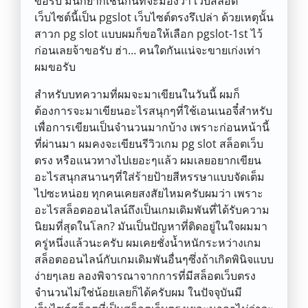
ขอรับ มันก็ยากเช่นกันที่จะมองว่า เว็บสล็อต
เว็บไซต์นี้เป็น pgslot เว็บไซต์ตรงรึเปล่า ด้วยเหตุนั้น
สาวก pg slot แบบผมก็ขอให้เลือก pgslot-1st ไว้
ก่อนเลยจ้าขอรับ ฮ่า… คนใดกันแน่จะขายเก่งเท่า
ผมขอรับ
สำหรับบทความที่ผมจะมาเขียนในวันนี้ ผมก็
ต้องการจะมาเขียนอะไรสนุกๆที่ใช้เอนเนอจี๋สำหรับ
เพื่อการเขียนเป็นจำนวนมากบ้าง เพราะก่อนหน้านี้
ที่ผ่านมา ผมคงจะเขียนรีวิวเกม pg slot สล็อตเว็บ
ตรง หรือแนวทางไปเยอะๆแล้ว ผมเลยอยากเขียน
อะไรสนุกสนานๆที่ใส่ร้ายป้ายสีหรรษาแบบจัดเต็ม
ไปซะหน่อย ทุกคนเคยสงสัยไหมครับผมว่า เพราะ
อะไรสล็อตออนไลน์ถึงเป็นเกมเดิมพันที่ได้รับความ
นิยมที่สุดในโลก? มันเป็นปัญหาที่ติดอยู่ในใจผมมา
ครู่หนึ่งแล้วนะครับ ผมเคยชั่งน้ำหนักระหว่างเกม
สล็อตออนไลน์กับเกมเดิมพันอื่นๆซึ่งถ้าเกิดพินิจแบบ
ง่ายๆเลย ลองพิจารณาจากการที่มีสล็อตเว็บตรง
จำนวนไม่ใช่น้อยเลยก็ได้ครับผม ในปัจจุบันมี