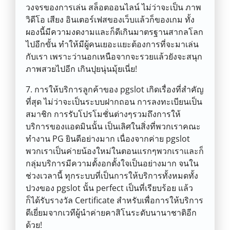
วงจรของการเล่น สล็อตออนไลน์ ไม่ว่าจะเป็น ภาพ
วิดีโอ เสียง อินเตอร์เฟสของเว็บแล้วก็ของเกม ทั้ง
ผองนี้มีความงดงามและก็ดีเกินมาตรฐานสากลโลก
ไปอีกขั้น ทำให้มีผู้คนเยอะแยะต้องการที่จะมาเล่น
กับเรา เพราะว่านอกเหนือจากจะรวยแล้วยังจะสนุก
ภาพสวยไปอีก เกินปุยนุ่นมุ้ยเนี่ย!
7. การให้บริการลูกค้าของ pgslot เกิดเรื่องที่สำคัญ
ที่สุด ไม่ว่าจะเป็นระบบฝากถอน การลงทะเบียนเป็น
สมาชิก การรับโปรโมชั่นต่างๆรวมถึงการให้
บริการของแอดมินนั้น เป็นเลิศในสิ่งที่พวกเราคณะ
ทำงาน PG ยินดีอย่างมาก เนื่องจากค่าย pgslot
พวกเราเป็นค่ายน้องใหม่ในตอนแรกๆพวกเราและก็
กลุ่มบริการมีความตั้งอกตั้งใจเป็นอย่างมาก จนใน
ช่วงเวลานี้ ทุกระบบที่เป็นการให้บริการทั้งหมดทั้ง
ปวงของ pgslot นั้น perfect เป็นที่เรียบร้อย แล้ว
ก็ได้รับรางวัล Certificate สำหรับเพื่อการให้บริการ
ดีเยี่ยมจากเวทีผู้นำค่ายคาสิโนระดับนานาชาติอีก
ด้วย!