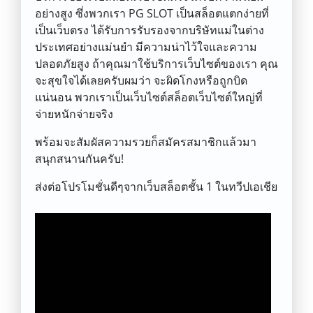
อย่างสูง ซึ่งพวกเรา PG SLOT เป็นสล็อตแตกง่ายที่
เป็นเว็บตรง ได้รับการรับรองจากบริษัทแม่ในต่าง
ประเทศอย่างแม่นยำ มีความน่าไว้ใจและความ
ปลอดภัยสูง ถ้าคุณมาใช้บริการเว็บไซต์ของเรา คุณ
จะสุขใจได้เลยครับผมว่า จะผิดโกงหรือถูกบิด
แน่นอน พวกเราเป็นเว็บไซต์สล็อตเว็บไซต์ใหญ่ที่
จ่ายหนักจ่ายจริง
พร้อมจะสัมผัสความรวยก็สมัครสมาชิกแล้วมา
สนุกสนานกันครับ!
ส่งต่อโปรโมชั่นดีๆจากเว็บสล็อตชั้น 1 ในทวีปเอเชีย