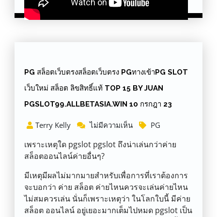
PG สล็อตเว็บตรงสล็อตเว็บตรง PGทางเข้าPG SLOT
เว็บใหม่ สล็อต ลิขสิทธิ์แท้ TOP 15 BY JUAN
PGSLOT99.ALLBETASIA.WIN 10 กรกฎา 23
Terry Kelly
ไม่มีความเห็น
PG
เพราะเหตุใด pgslot pgslot ถึงน่าเล่นกว่าค่าย
สล็อตออนไลน์ค่ายอื่นๆ?
มีเหตุมีผลไม่มากมายสำหรับเพื่อการที่เราต้องการ
จะบอกว่า ค่าย สล็อต ค่ายไหนควรจะเล่นค่ายไหน
ไม่สมควรเล่น นั่นก็เพราะเหตุว่า ในโลกใบนี้ มีค่าย
สล็อต ออนไลน์ อยู่เยอะมากเต็มไปหมด pgslot เป็น