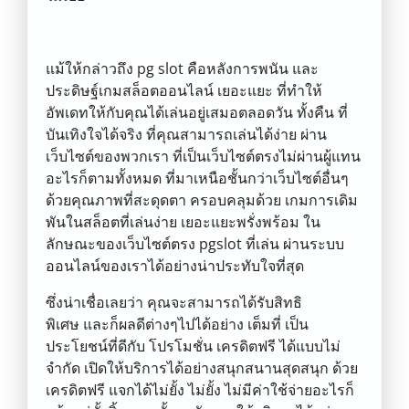
แม้ให้กล่าวถึง pg slot คือหลังการพนัน และ
ประดิษฐ์เกมสล็อตออนไลน์ เยอะแยะ ที่ทำให้
อัพเดทให้กับคุณได้เล่นอยู่เสมอตลอดวัน ทั้งคืน ที่
บันเทิงใจได้จริง ที่คุณสามารถเล่นได้ง่าย ผ่าน
เว็บไซต์ของพวกเรา ที่เป็นเว็บไซต์ตรงไม่ผ่านผู้แทน
อะไรก็ตามทั้งหมด ที่มาเหนือชั้นกว่าเว็บไซต์อื่นๆ
ด้วยคุณภาพที่สะดุดตา ครอบคลุมด้วย เกมการเดิม
พันในสล็อตที่เล่นง่าย เยอะแยะพรั่งพร้อม ใน
ลักษณะของเว็บไซต์ตรง pgslot ที่เล่น ผ่านระบบ
ออนไลน์ของเราได้อย่างน่าประทับใจที่สุด
ซึ่งน่าเชื่อเลยว่า คุณจะสามารถได้รับสิทธิ
พิเศษ และก็ผลดีต่างๆไปได้อย่าง เต็มที่ เป็น
ประโยชน์ที่ดีกับ โปรโมชั่น เครดิตฟรี ได้แบบไม่
จำกัด เปิดให้บริการได้อย่างสนุกสนานสุดสนุก ด้วย
เครดิตฟรี แจกได้ไม่ยั้ง ไม่ยั้ง ไม่มีค่าใช้จ่ายอะไรก็