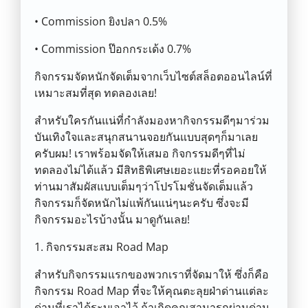
• Commission ยิงปลา 0.5%
• Commission ป๊อกกระเด้ง 0.7%
กิจกรรมจัดหนักจัดเต็มจากเว็บไซต์สล็อตออนไลน์ที่
เหมาะสมที่สุด ทดลองเลย!
สำหรับใครกันแน่ที่กำลังมองหากิจกรรมดีๆมาร่วม
บันเทิงใจและสนุกสนานจอยกันแบบสุดๆก็มาเลย
ครับผม! เราพร้อมจัดให้เสมอ กิจกรรมดีๆที่ไม่
ทดลองไม่ได้แล้ว มีสิทธิพิเศษเยอะแยะที่รอคอยให้
ท่านมาสัมผัสแบบเต็มๆว่าโปรโมชั่นจัดเต็มแล้ว
กิจกรรมก็จัดหนักไม่แพ้กันแน่ๆนะครับ ซึ่งจะมี
กิจกรรมอะไรบ้างนั้น มาดูกันเลย!
1. กิจกรรมสะสม Road Map
สำหรับกิจกรรมแรกของพวกเราที่จัดมาให้ ซึ่งก็คือ
กิจกรรม Road Map ที่จะให้คุณตะลุยฝ่าด่านแต่ละ
ด่านที่เราได้ระบุเอาไว้ ถ้าเกิดคุณสามารถผ่านด่าน