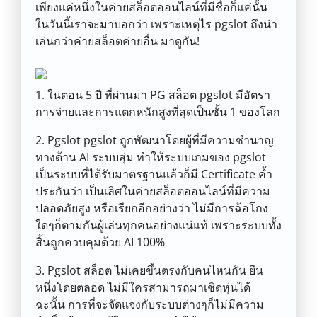
เพียงแค่หนึ่งในค่ายสล็อตออนไลน์ที่มีชื่อก็แค่นั้น
ในวันนี้เราจะมาบอกว่า เพราะเหตุไร pgslot ถึงน่า
เล่นกว่าค่ายสล็อตค่ายอื่น มาดูกัน!
1. ในตอน 5 ปี ที่ผ่านมา PG สล็อต pgslot มีอัตรา
การจ่ายและการแตกหนักสูงที่สุดเป็นชั้น 1 ของโลก
2. Pgslot pgslot ถูกพัฒนาโดยผู้ที่มีความชำนาญ
ทางด้าน AI ระบบสุ่ม ทำให้ระบบเกมของ pgslot
เป็นระบบที่ได้รับมาตรฐานแล้วก็มี Certificate ค้ำ
ประกันว่า เป็นเลิศในค่ายสล็อตออนไลน์ที่มีความ
ปลอดภัยสูง หรือเรียกอีกอย่างว่า ไม่มีการฉ้อโกง
ใดๆก็ตามกันผู้เล่นทุกคนอย่างแน่แท้ เพราะระบบทั้ง
สิ้นถูกควบคุมด้วย AI 100%
3. Pgslot สล็อต ไม่เคยขึ้นตรงกับคนไหนกัน ยืน
หนึ่งโดยตลอด ไม่มีใครสามารถมาเชิดหุ่นได้
ฉะนั้น การที่จะจัดแจงกับระบบต่างๆก็ไม่มีความ