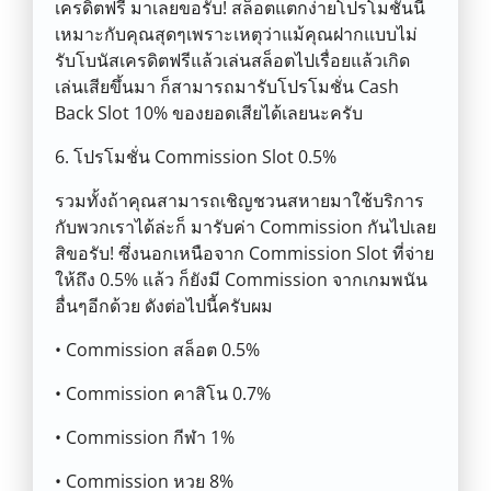
เครดิตฟรี มาเลยขอรับ! สล็อตแตกง่ายโปรโมชั่นนี้
เหมาะกับคุณสุดๆเพราะเหตุว่าแม้คุณฝากแบบไม่
รับโบนัสเครดิตฟรีแล้วเล่นสล็อตไปเรื่อยแล้วเกิด
เล่นเสียขึ้นมา ก็สามารถมารับโปรโมชั่น Cash
Back Slot 10% ของยอดเสียได้เลยนะครับ
6. โปรโมชั่น Commission Slot 0.5%
รวมทั้งถ้าคุณสามารถเชิญชวนสหายมาใช้บริการ
กับพวกเราได้ล่ะก็ มารับค่า Commission กันไปเลย
สิขอรับ! ซึ่งนอกเหนือจาก Commission Slot ที่จ่าย
ให้ถึง 0.5% แล้ว ก็ยังมี Commission จากเกมพนัน
อื่นๆอีกด้วย ดังต่อไปนี้ครับผม
• Commission สล็อต 0.5%
• Commission คาสิโน 0.7%
• Commission กีฬา 1%
• Commission หวย 8%