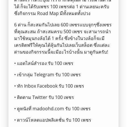
ได้ ก็จะได้รับเพชร 100 เพชรต่อ 1 ด่านเลยนะครับ
ซึ่งกิจกรรม Road Map มีทั้งหมดทั้งปวง
6 ด่าน ก็สะสมกันไปเลย 600 เพชรแบบจุกๆซึ่งเพชร
ที่คุณสะสม ถ้าสะสมครบ 500 เพชร จะสามารถนำ
มาใช้หมุนกงล้อได้ 1 ครั้ง ซึ่งข้างในวงล้อก็จะมี
เครดิตฟรีให้คุณได้ลุ้นกันไปเลยเว็บสล็อต ซึ่งแต่ละ
ด่านของกิจกรรมนี้จะมีอะไรบ้างนั้น มาดูกันครับ!
• แอดไลน์สำรอง รับ 100 เพชร
• เข้ากลุ่ม Telegram รับ 100 เพชร
• ทัก Inbox Facebook รับ 100 เพชร
• ติดตาม Twitter รับ 100 เพชร
• ดูหนังที่ madoohd.com รับ 100 เพชร
• ดาวน์โหลดแอปพลิเคชั่น รับ 100 เพชร