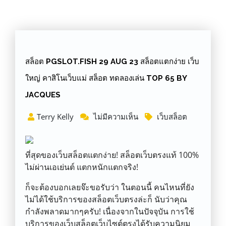
สล็อต PGSLOT.FISH 29 AUG 23 สล็อตแตกง่าย เว็บ
ใหญ่ คาสิโนเว็บแม่ สล็อต ทดลองเล่น TOP 65 BY
JACQUES
Terry Kelly
ไม่มีความเห็น
เว็บสล็อต
ที่สุดของเว็บสล็อตแตกง่าย! สล็อตเว็บตรงแท้ 100%
ไม่ผ่านเอเย่นต์ แตกหนักแตกจริง!
ก็จะต้องบอกเลยจ๊ะขอรับว่า ในตอนนี้ คนไหนที่ยัง
ไม่ได้ใช้บริการของสล็อตเว็บตรงล่ะก็ นับว่าคุณ
กำลังพลาดมากๆครับ! เนื่องจากในปัจจุบัน การใช้
บริการของเว็บสล็อตเว็บไซต์ตรงได้รับความนิยม