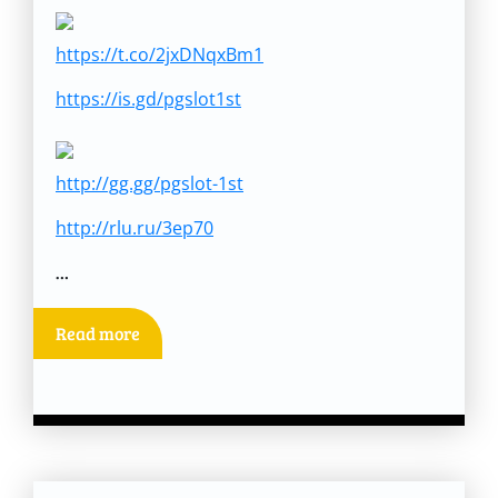
https://t.co/2jxDNqxBm1
https://is.gd/pgslot1st
http://gg.gg/pgslot-1st
http://rlu.ru/3ep70
…
Read more