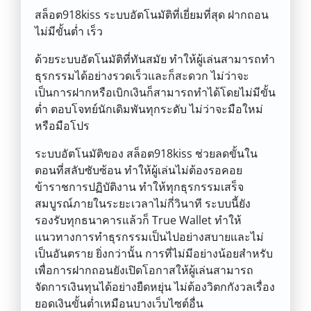
สล็อต918kiss ระบบอัตโนมัติที่เยี่ยมที่สุด ฝากถอน
ไม่มีขั้นต่ำ เร็ว
ด้วยระบบอัตโนมัติที่ทันสมัย ทำให้ผู้เล่นสามารถทำ
ธุรกรรมได้อย่างรวดเร็วและก็สะดวก ไม่ว่าจะ
เป็นการฝากหรือเบิกเงินก็สามารถทำได้โดยไม่มีขั้น
ต่ำ ตอบโจทย์นักเดิมพันทุกระดับ ไม่ว่าจะมือใหม่
หรือมือโปร
ระบบอัตโนมัติของ สล็อต918kiss ช่วยลดขั้นใน
ตอนที่สลับซับซ้อน ทำให้ผู้เล่นไม่ต้องรอคอย
ข้าราชการปฏิบัติงาน ทำให้ทุกธุรกรรมเสร็จ
สมบูรณ์ภายในระยะเวลาไม่กี่วินาที ระบบนี้ยัง
รองรับทุกธนาคารแล้วก็ True Wallet ทำให้
แนวทางการทำธุรกรรมเป็นไปอย่างสบายและไม่
เป็นอันตราย ยิ่งกว่านั้น การที่ไม่มีอย่างน้อยสำหรับ
เพื่อการฝากถอนยังเปิดโอกาสให้ผู้เล่นสามารถ
จัดการเงินทุนได้อย่างยืดหยุ่น ไม่ต้องวิตกกังวลเรื่อง
ยอดเงินขั้นต่ำเหมือนบางเว็บไซต์อื่น