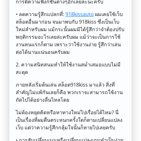
การตีความฟังก์ชันต่างๆอีกเลยล่ะนะครับ
• ลดความรู้สึกแปลกที่:
918kissauto
ผมเคยใช้เว็บ
สล็อตอื่นมาก่อน จนมาพบกับ 918kiss ซึ่งเป็นเว็บ
ใหม่สำหรับผม แม้กระนั้นผมมิได้รู้สึกว่าจำต้องปรับ
พฤติกรรมอะไรเลยล่ะครับผม แม้ว่าจะเป็นการใช้
งานหนแรกก็ตาม เพราะว่าใช้งานง่าย รู้สึกว่าเล่น
ต่อได้นานแน่นอนครับผม
2. ความสนิทสนมทำให้ใช้งานสม่ำเสมอแบบไม่มี
สะดุด
ภายหลังเริ่มต้นเล่น สล็อต918kiss มาแล้ว สิ่งที่
สำคัญไม่แพ้กันเลยก็คือ พวกเราจะสามารถใช้งาน
ถัดไปได้อย่างลื่นไหลโดย
ไม่ต้องหยุดคิดหรือหาทางใหม่ไปเรื่อยได้ไหม? นี่
เป็นเรื่องที่ผมตื่นตระหนกครั้งใดก็ตามเปลี่ยนแปลง
เว็บ แต่ว่าความรู้สึกกลุ้มใจนั้นก็หายไปเลยครับ
• การสับเปลี่ยนเมนูหรือเปลี่ยนแปลงเกมทำเป็นง่าย: