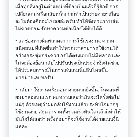
เมื่อทุกสิ่งอยู่ในตำแหน่งที่ต้องเป็นแล้วก็รู้จักดี การ
เปลี่ยนเกมหรือกลับหน้าเก่าก็ทำเป็นง่ายดายๆเกือบ
จะไม่ต้องคิดอะไรเลยล่ะครับ ทำให้จังหวะการเล่น
ไม่ขาดตอน รักษาความต่อเนื่องได้ดิบได้ดี
• ลดช่องทางผิดพลาดจากการใช้แรงงาน: ความ
สนิทสนมที่เกิดขึ้นทำให้พวกเราสามารถใช้งานได้
อย่างกระชุ่มกระชวย กดได้ตรงแบบไม่มีพลาด และ
ไม่จะต้องย้อนกลับไปปรับปรุงเป็นประจำซึ่งมันช่วย
ให้ประสบการณ์ในการเล่นเกมนั้นลื่นไหลขึ้น
มากมายเลยขอรับ
• กลับมาใช้งานครั้งต่อมาง่ายมากยิ่งขึ้น: ในตอนที่
ผมมาลองหนแรก ผมทราบเลยว่ามันจะมีครั้งต่อไป
แน่ๆ ด้วยเหตุว่าผมกลับใช้งานแล้วประทับใจมากๆ
ใช้งานง่าย สะดวกรวมทั้งรวดเร็วทันใจ แล้วก็ทำให้
มั่นใจได้เลยว่า ครั้งต่อมาก็จะใช้งานได้ง่ายแบบงี้นี่
แหละ