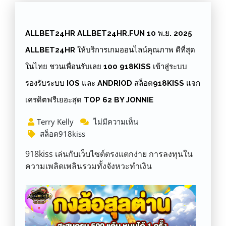
ALLBET24HR ALLBET24HR.FUN 10 พ.ย. 2025
ALLBET24HR ให้บริการเกมออนไลน์คุณภาพ ดีที่สุด
ในไทย ชวนเพื่อนรับเลย 100 918KISS เข้าสู่ระบบ
รองรับระบบ IOS และ ANDRIOD สล็อต918KISS แจก
เครดิตฟรีเยอะสุด TOP 62 BY JONNIE
Terry Kelly
ไม่มีความเห็น
สล็อต918kiss
918kiss เล่นกับเว็บไซต์ตรงแตกง่าย การลงทุนใน
ความเพลิดเพลินรวมทั้งจังหวะทำเงิน