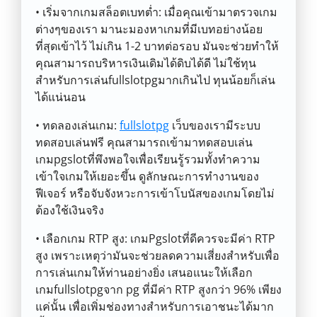
• เริ่มจากเกมสล็อตเบทต่ำ: เมื่อคุณเข้ามาตรวจเกม
ต่างๆของเรา มานะมองหาเกมที่มีเบทอย่างน้อย
ที่สุดเข้าไว้ ไม่เกิน 1-2 บาทต่อรอบ มันจะช่วยทำให้
คุณสามารถบริหารเงินเดิมได้ดิบได้ดี ไม่ใช้ทุน
สำหรับการเล่นfullslotpgมากเกินไป ทุนน้อยก็เล่น
ได้แน่นอน
• ทดลองเล่นเกม:
fullslotpg
เว็บของเรามีระบบ
ทดสอบเล่นฟรี คุณสามารถเข้ามาทดสอบเล่น
เกมpgslotที่พึงพอใจเพื่อเรียนรู้รวมทั้งทำความ
เข้าใจเกมให้เยอะขึ้น ดูลักษณะการทำงานของ
ฟีเจอร์ หรือจับจังหวะการเข้าโบนัสของเกมโดยไม่
ต้องใช้เงินจริง
• เลือกเกม RTP สูง: เกมPgslotที่ดีควรจะมีค่า RTP
สูง เพราะเหตุว่ามันจะช่วยลดความเสี่ยงสำหรับเพื่อ
การเล่นเกมให้ท่านอย่างยิ่ง เสนอแนะให้เลือก
เกมfullslotpgจาก pg ที่มีค่า RTP สูงกว่า 96% เพียง
แค่นั้น เพื่อเพิ่มช่องทางสำหรับการเอาชนะได้มาก