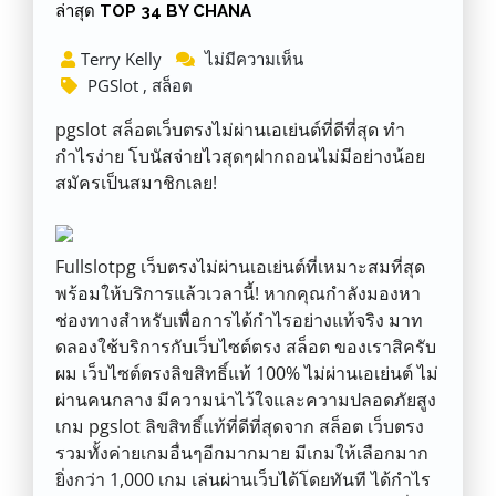
ล่าสุด TOP 34 BY CHANA
Terry Kelly
ไม่มีความเห็น
PGSlot
,
สล็อต
pgslot สล็อตเว็บตรงไม่ผ่านเอเย่นต์ที่ดีที่สุด ทำ
กำไรง่าย โบนัสจ่ายไวสุดๆฝากถอนไม่มีอย่างน้อย
สมัครเป็นสมาชิกเลย!
Fullslotpg เว็บตรงไม่ผ่านเอเย่นต์ที่เหมาะสมที่สุด
พร้อมให้บริการแล้วเวลานี้! หากคุณกำลังมองหา
ช่องทางสำหรับเพื่อการได้กำไรอย่างแท้จริง มาท
ดลองใช้บริการกับเว็บไซต์ตรง สล็อต ของเราสิครับ
ผม เว็บไซต์ตรงลิขสิทธิ์แท้ 100% ไม่ผ่านเอเย่นต์ ไม่
ผ่านคนกลาง มีความน่าไว้ใจและความปลอดภัยสูง
เกม pgslot ลิขสิทธิ์แท้ที่ดีที่สุดจาก สล็อต เว็บตรง
รวมทั้งค่ายเกมอื่นๆอีกมากมาย มีเกมให้เลือกมาก
ยิ่งกว่า 1,000 เกม เล่นผ่านเว็บได้โดยทันที ได้กำไร