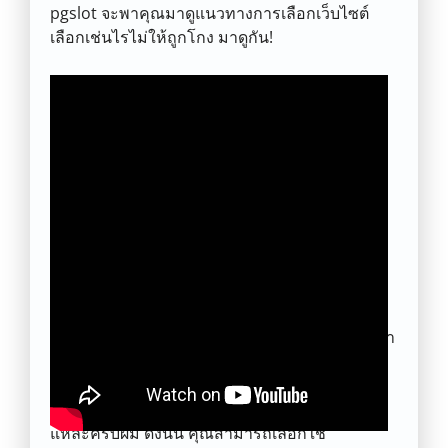
pgslot จะพาคุณมาดูแนวทางการเลือกเว็บไซต์
เลือกเช่นไรไม่ให้ถูกโกง มาดูกัน!
• วิเคราะห์ความเป็นเว็บไซต์ตรง: คุณจำเป็นต้อง
สำรวจก่อนเลยว่า เว็บไซต์ที่กำลังใช้บริการนั้นเป็น
เว็บไซต์ตรงไม่ผ่านเอเย่นต์ใช่หรือไม่? แน่ๆขอรับว่า
มันเกิดเรื่องที่บางครั้งอาจจะวิเคราะห์ได้ยาก แต่
เว็บไซต์ตรงส่วนใหญ่จะมี Certificate หรือการ
รับรองจากค่ายเกมสล็อต โดยตรง แบบที่เรามีนั่น
แหละครับผม ดังนั้น คุณสามารถเลือกใช้