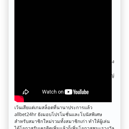
ความรวดเร็วสำหรับเพื่อการฝากเบิกเงินเป็นอีกหนึ่ง
จุดแข็งของ allbet24hr ระบบอัตโนมัติช่วยทำให้ผู้
เล่นไม่คลาดโอกาสในการลงทุนหรือรับรางวัลใหญ่
หากแม้ตอนที่มีผู้เล่นจำนวนหลายชิ้น ระบบยังคง
ดำเนินการได้อย่างเสถียร ไม่กำเนิดปัญหาชักช้า
หรือติดขัด
เว้นเสียแต่เกมสล็อตที่นานาประการแล้ว
allbet24hr ยังมอบโปรโมชั่นและโบนัสพิเศษ
สำหรับสมาชิกใหม่รวมทั้งสมาชิกเก่า ทำให้ผู้เล่น
ได้โอกาสรับเครดิตเพิ่มแล้วก็เพิ่มโอกาสชนะรางวัล