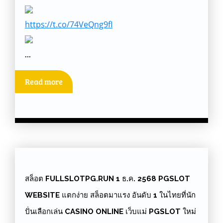
https://t.co/74VeQng9fI
…
Read more
สล็อต FULLSLOTPG.RUN 1 ธ.ค. 2568 PGSLOT
WEBSITE แตกง่าย สล็อตมาแรง อันดับ 1 ในไทยที่นัก
ปั่นเลือกเล่น CASINO ONLINE เว็บแม่ PGSLOT ใหม่