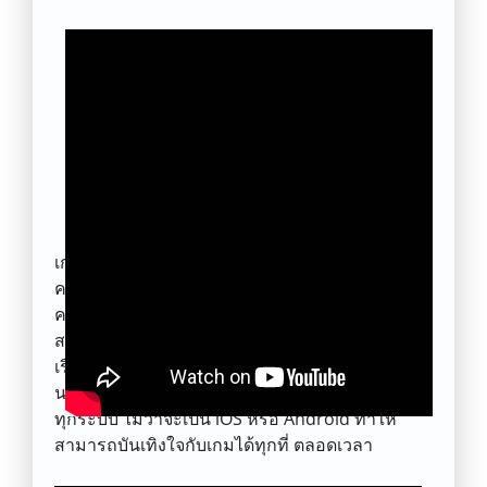
เกม
allbet24hr
มีให้เลือกเล่นมากไม่น้อยเลยทีเดียว
ครอบคลุมทุกธีมและก็สไตล์ ไม่ว่าจะเป็นสล็อต
คลาสสิก สล็อตวิดีโอ หรือสล็อตแจ็คพอต ผู้เล่น
สามารถทดสอบเล่นฟรีก่อนลงเดิมพันจริงได้ ทำให้รู้
เรื่องแบบเกมและวางแผนเล่นได้อย่างมีคุณภาพ
นอกเหนือจากนี้ ระบบยังออกแบบให้รองรับมือถือ
ทุกระบบ ไม่ว่าจะเป็น iOS หรือ Android ทำให้
สามารถบันเทิงใจกับเกมได้ทุกที่ ตลอดเวลา