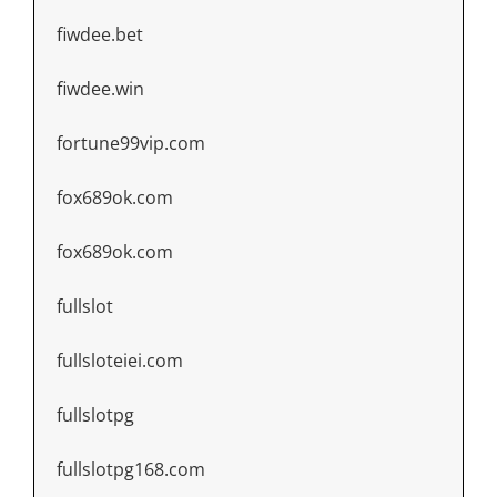
fiwdee.bet
fiwdee.win
fortune99vip.com
fox689ok.com
fox689ok.com
fullslot
fullsloteiei.com
fullslotpg
fullslotpg168.com