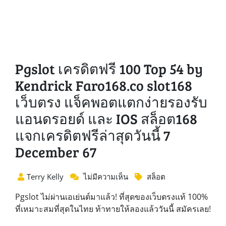
Pgslot เครดิตฟรี 100 Top 54 by
Kendrick Faro168.co slot168
เว็บตรง แจ็คพอตแตกง่ายรองรับ
แอนดรอยด์ และ IOS สล็อต168
แจกเครดิตฟรีล่าสุดวันนี้ 7
December 67
Terry Kelly
ไม่มีความเห็น
สล็อต
Pgslot ไม่ผ่านเอเย่นต์มาแล้ว! ที่สุดของเว็บตรงแท้ 100%
ที่เหมาะสมที่สุดในไทย ท้าทายให้ลองแล้ววันนี้ สมัครเลย!