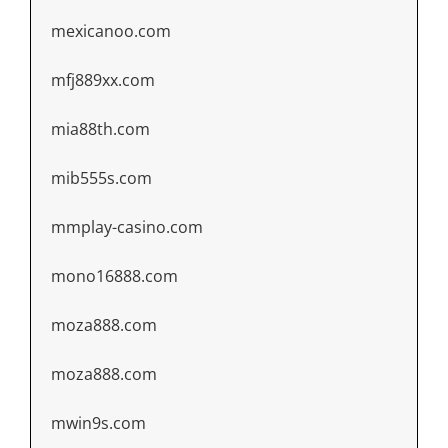
mexicanoo.com
mfj889xx.com
mia88th.com
mib555s.com
mmplay-casino.com
mono16888.com
moza888.com
moza888.com
mwin9s.com