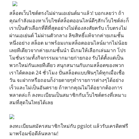
สล็อตเว็บไซต์ตรงไม่ผ่านเอเย่นต์มาแล้ว! บอกเลยว่า ถ้า
คุณกำลังมองหาเว็บไซต์สล็อตออนไลน์ดีๆสักเว็บไซต์ล่ะก็
เราเป็นตัวเลือกที่ดีที่สุดอย่างไม่ต้องสงสัยครับ เว็บตรงไม่
ผ่านเอเย่นต์ ไม่ผ่านตัวกลาง ลิขสิทธิ์แท้จากค่ายเกมชั้น
หนึ่งอย่าง สล็อต มาพร้อมเกมสล็อตออนไลน์มากไม่น้อย
เลยทีเดียวจากค่ายเกมชั้นนำ มีเกมให้เลือกเล่นมาก โปร
โมชั่นรวมทั้งกิจกรรมมากมายก่ายกอง รับได้ตั้งแต่เป็น
พวกใหม่กันเลยทีเดียว สนุกสนานกับเกมสล็อตของพวก
เราได้ตลอด 24 ชั่วโมง ปั่นสล็อตแบบฟินๆได้ทุกเมื่อเชื่อ
วัน จะฝากหรือถอนก็ง่ายดายๆทำรายการต่างๆได้อย่าง
เร็วและไม่เป็นอันตราย ถ้าหากคุณไม่ได้อยากต้องการ
พลาดล่ะก็ ลงทะเบียนเป็นสมาชิกกับเว็บไซต์ตรงที่เหมาะ
สมที่สุดในไทยได้เลย
ลงทะเบียนสมัครสมาชิกใหม่กับ pgslot แล้วรับเครดิตฟรี
มาพร้อมข้อดีล้นหลาม!