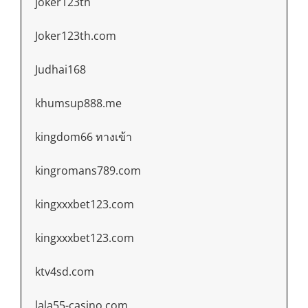
joker123th
Joker123th.com
Judhai168
khumsup888.me
kingdom66 ทางเข้า
kingromans789.com
kingxxxbet123.com
kingxxxbet123.com
ktv4sd.com
lala55-casino.com