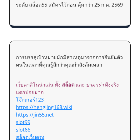
ระดับ สล็อต55 สมัครไว้ก่อน คุ้มกว่า 25 ก.ค. 2569
การบรรลุเป้าหมายมักมีสาเหตุมาจากการยืนยันตัว
ตนในเวลาที่คุณรู้สึกว่าคุณกำลังล้มเหลว
เว็บคาสิโนน่าเล่น ทั้ง
สล็อต
และ
บาคาร่า
ตึงจริง
แตกบ่อยมาก
โจ๊กเกอร์123
https://hengjing168.wiki
https://jin55.net
slot99
slot66
สล็อตเว็บตรง