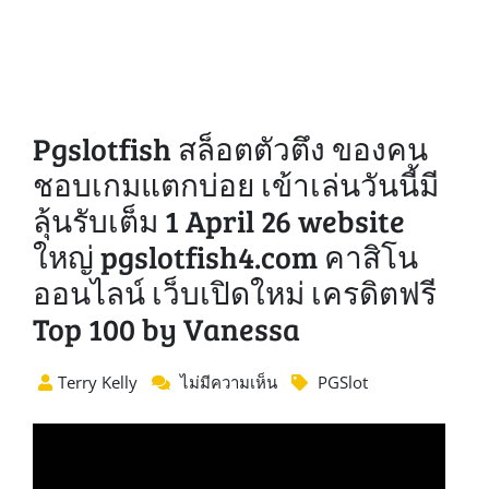
Pgslotfish สล็อตตัวตึง ของคน
ชอบเกมแตกบ่อย เข้าเล่นวันนี้มี
ลุ้นรับเต็ม 1 April 26 website
ใหญ่ pgslotfish4.com คาสิโน
ออนไลน์ เว็บเปิดใหม่ เครดิตฟรี
Top 100 by Vanessa
Terry Kelly
ไม่มีความเห็น
PGSlot