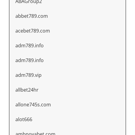
ABAGroup2
abbet789.com
acebet789.com
adm789.info
adm789.info
adm789.vip
allbet24hr
allone745s.com
alot666
ambnovabet.com