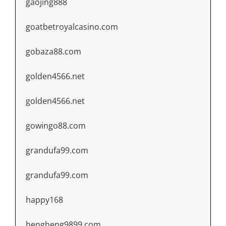
gaojing888
goatbetroyalcasino.com
gobaza88.com
golden4566.net
golden4566.net
gowingo88.com
grandufa99.com
grandufa99.com
happy168
hengheng9899.com