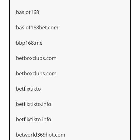
baslot168
baslot168bet.com
bbp168.me
betboxclubs.com
betboxclubs.com
betflixtikto
betflixtikto.info
betflixtikto.info
betworld369hot.com