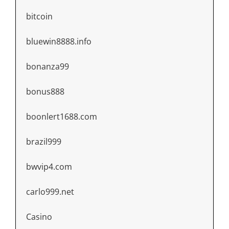
bitcoin
bluewin8888.info
bonanza99
bonus888
boonlert1688.com
brazil999
bwvip4.com
carlo999.net
Casino