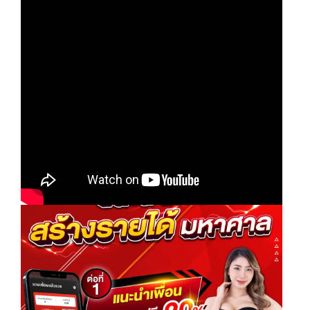
ถ้าจะเลือกเว็บเดียว
pgslotfish
ตอบโจทย์นักพนันมาก
น้อยแค่ไหน?