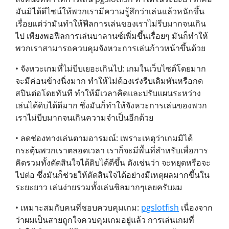
มันมิได้ดีไซน์ให้พวกเรามีความรู้สึกว่าเล่นแล้วหนักขึ้น
เรื่อยแต่ว่ามันทำให้ฟีลการเล่นของเราไม่รีบมากจนเกิน
ไป เพียงพอฟีลการเล่นบาลานซ์เพิ่มขึ้นเรื่อยๆ มันก็ทำให้
พวกเราสามารถควบคุมจังหวะการเล่นก้าวหน้าขึ้นด้วย
• จังหวะเกมที่ไม่บีบเยอะเกินไป: เกมในเว็บไซต์โดยมาก
จะมีค่อนข้างนิ่งมาก ทำให้ไม่ต้องเร่งรีบเดิมพันหรือกด
สปินต่อโดยทันที ทำให้มีเวลาคิดและปรับแผนระหว่าง
เล่นได้ดิบได้ดีมาก ซึ่งมันก็ทำให้จังหวะการเล่นของพวก
เราไม่บีบมากจนเกินความจำเป็นอีกด้วย
• ลดช่องทางเล่นตามอารมณ์: เพราะเหตุว่าเกมมิได้
กระตุ้นพวกเราตลอดเวลา เราก็จะมีพื้นที่สำหรับเพื่อการ
คิดรวมทั้งตัดสินใจได้ดิบได้ดีขึ้น ดังเช่นว่า จะหยุดหรือจะ
ไปต่อ ซึ่งมันก็ช่วยให้ตัดสินใจได้อย่างมีเหตุผลมากขึ้นใน
ระยะยาว เล่นง่ายรวมทั้งเล่นชิลมากๆเลยครับผม
• เหมาะสมกับคนที่ชอบควบคุมเกม:
pgslotfish
เนื่องจาก
ว่าผมเป็นสายถูกใจควบคุมเกมอยู่แล้ว การเล่นเกมที่