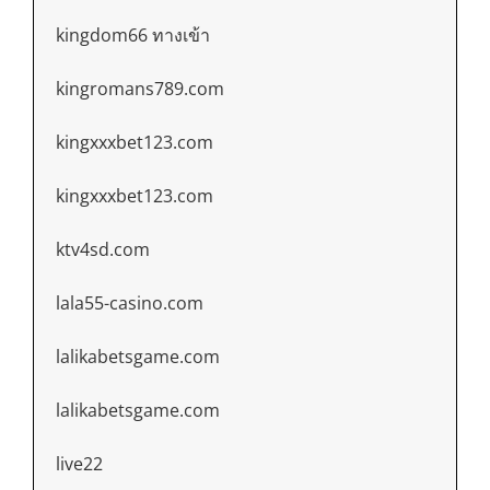
kingdom66 ทางเข้า
kingromans789.com
kingxxxbet123.com
kingxxxbet123.com
ktv4sd.com
lala55-casino.com
lalikabetsgame.com
lalikabetsgame.com
live22