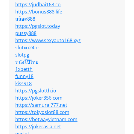
https://judhai168.co
https://bonus888.life
สล็อต888
https://pgslot.today
pussy888
https://www.sexyauto168.xyz
slotxo24hr
slotpg
หนังโป๊ไทย
1xbetth
funny18
kiss918
https://pgslotth.io
https://joker356.com
https://samurai777.net
https://tokyoslot88.com
https://betwayvietnam.com
https://jokerasia.net
pgslot