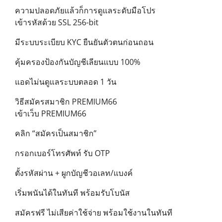
ความปลอดภัยแล้วก็การดูแลระดับมือโปร
เข้ารหัสด้วย SSL 256-bit
มีระบบระเบียบ KYC ยืนยันตัวตนก่อนถอน
คุ้มครองป้องกันบัญชีเลียนแบบ 100%
แอดไม่นดูแลระบบตลอด 1 วัน
วิธีสมัครสมาชิก PREMIUM66
เข้าเว็บ PREMIUM66
คลิก “สมัครเป็นสมาชิก”
กรอกเบอร์โทรศัพท์ รับ OTP
ตั้งรหัสผ่าน + ผูกบัญชีวอเลท/แบงค์
เริ่มพนันได้ในทันที พร้อมรับโบนัส
สมัครฟรี ไม่เสียค่าใช้จ่าย พร้อมใช้งานในทันที