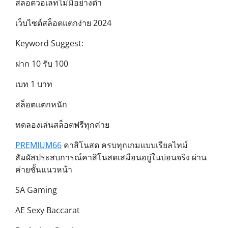
สล็อตวอเลทไม่มีอย่างต่ำ
เว็บไซต์สล็อตแตกง่าย 2024
Keyword Suggest:
ฝาก 10 รับ 100
เบท 1 บาท
สล็อตแตกหนัก
ทดลองเล่นสล็อตฟรีทุกค่าย
PREMIUM66
คาสิโนสด ครบทุกเกมแบบเรียลไทม์
สัมผัสประสบการณ์คาสิโนสดเสมือนอยู่ในบ่อนจริง ผ่าน
ค่ายชั้นแนวหน้า
SA Gaming
AE Sexy Baccarat