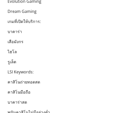
Evolution Gaming
Dream Gaming
เกมที่เปิดให้บริการ:
บาคาร่า
เสือมังกร
ไฮโล
รูเล็ต
LSI Keywords:
คาสิโนถ่ายทอดสด
คาสิโนมือถือ
บาคาร่าสด
พนันคาสิโนไม่มีอย่างต่ำ