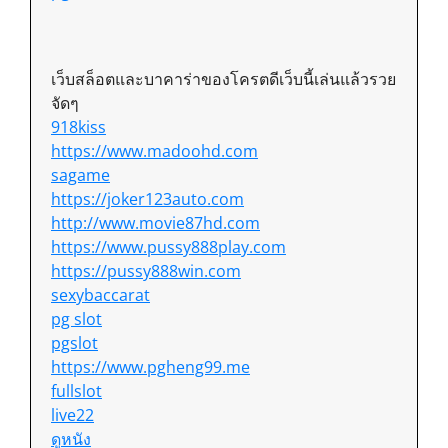
เว็บสล็อตและบาคาร่าของโครตดีเว็บนี้เล่นแล้วรวย
จัดๆ
918kiss
https://www.madoohd.com
sagame
https://joker123auto.com
http://www.movie87hd.com
https://www.pussy888play.com
https://pussy888win.com
sexybaccarat
pg slot
pgslot
https://www.pgheng99.me
fullslot
live22
ดูหนัง