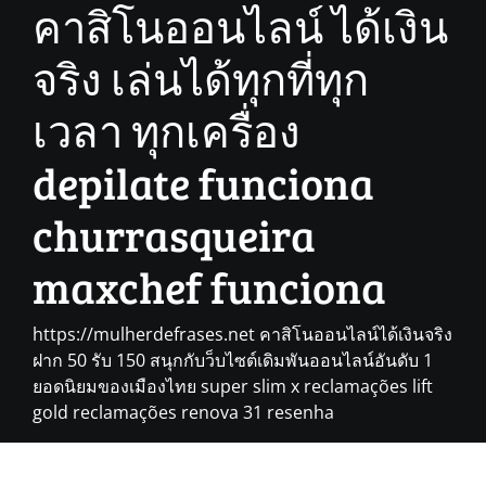
คาสิโนออนไลน์ ได้เงิน
Skip
to
จริง เล่นได้ทุกที่ทุก
Content
เวลา ทุกเครื่อง
depilate funciona
churrasqueira
maxchef funciona
https://mulherdefrases.net คาสิโนออนไลน์ได้เงินจริง
ฝาก 50 รับ 150 สนุกกับว็บไซต์เดิมพันออนไลน์อันดับ 1
ยอดนิยมของเมืองไทย super slim x reclamações lift
gold reclamações renova 31 resenha