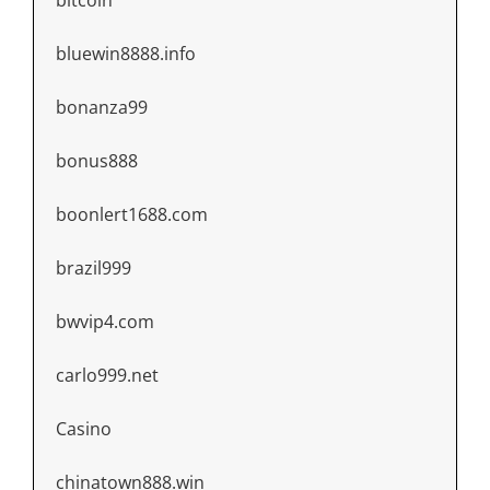
bluewin8888.info
bonanza99
bonus888
boonlert1688.com
brazil999
bwvip4.com
carlo999.net
Casino
chinatown888.win