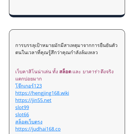
การบรรลุเป้าหมายมักมีสาเหตุมาจากการยืนยันตัว
ตนในเวลาที่คุณรู้สึกว่าคุณกำลังล้มเหลว
เว็บคาสิโนน่าเล่น ทั้ง
สล็อต
และ
บาคาร่า
ตึงจริง
แตกบ่อยมาก
โจ๊กเกอร์123
https://hengjing168.wiki
https://jin55.net
slot99
slot66
สล็อตเว็บตรง
https://judhai168.co