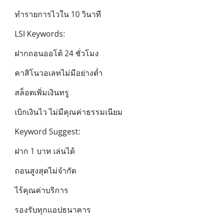
ทำรายการไวใน 10 วินาที
LSI Keywords:
ฝากถอนออโต้ 24 ชั่วโมง
คาสิโนวอเลทไม่มีอย่างต่ำ
สล็อตเพิ่มเงินทรู
เบิกเงินไว ไม่มีคุณค่าธรรมเนียม
Keyword Suggest:
ฝาก 1 บาท เล่นได้
ถอนสูงสุดไม่จำกัด
ไร้คุณค่าบริการ
รองรับทุกแอปธนาคาร