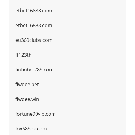
etbet16888.com
etbet16888.com
eu369clubs.com
ff123th
finfinbet789.com
fiwdee.bet
fiwdee.win
fortune99vip.com
fox689ok.com