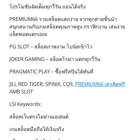
โปรโมชั่นจัดเต็มทุกวี่วัน ถอนได้จริง
PREMIUM66 รวมสล็อตแตกง่าย จากทุกค่ายชั้นนำ
สนุกสนานกับเกมสล็อตคุณภาพสูง กราฟิกงาม เล่นง่าย
แจ็คพอตแตกบ่อย
PG SLOT – สล็อตภาพงาม โบนัสเข้าไว
JOKER GAMING – สล็อตโรม่า แตกทุกวี่วัน
PRAGMATIC PLAY – ซื้อฟรีสปินได้ทันที
JILI, RED TIGER, SPINIX, CQ9,
PREMIUM66 เครดิตฟรี
AMB SLOT
LSI Keywords:
สล็อตเว็บตรงไม่ผ่านเอเย่นต์
เกมสล็อตมือถือได้เงินจริง