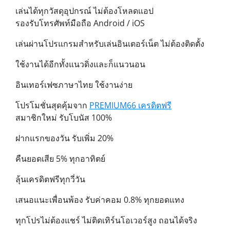
เล่นได้ทุกวัสดุอุปกรณ์ ไม่ต้องโหลดแอป
รองรับโทรศัพท์มือถือ Android / iOS
เล่นผ่านโปรแกรมสำหรับเล่นอินเตอร์เน็ต ไม่ต้องติดตั้ง
ใช้งานได้อีกทั้งแนวดิ่งและก็แนวนอน
อินเทอร์เฟซภาษาไทย ใช้งานง่าย
โปรโมชั่นสุดคุ้มจาก
PREMIUM66 เครดิตฟรี
สมาชิกใหม่ รับโบนัส 100%
ฝากแรกของวัน รับเพิ่ม 20%
คืนยอดเสีย 5% ทุกอาทิตย์
ลุ้นเครดิตฟรีทุกวี่วัน
เสนอแนะเพื่อนพ้อง รับค่าคอม 0.8% ทุกยอดแทง
ทุกโปรไม่ต้องแชร์ ไม่ติดเทิร์นโอเวอร์สูง ถอนได้จริง