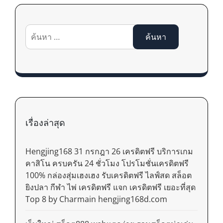
ค้นหา
สำหรับ:
เรื่องล่าสุด
Hengjing168 31 กรกฎา 26 เครดิตฟรี บริการเกม
คาสิโน ครบครัน 24 ชั่วโมง โปรโมชั่นเครดิตฟรี
100% กล่องสุ่มเฮงเฮง รับเครดิตฟรี ไลฟ์สด สล็อต
ยิงปลา กีฬา ไพ่ เครดิตฟรี แจก เครดิตฟรี เยอะที่สุด
Top 8 by Charmain hengjing168d.com