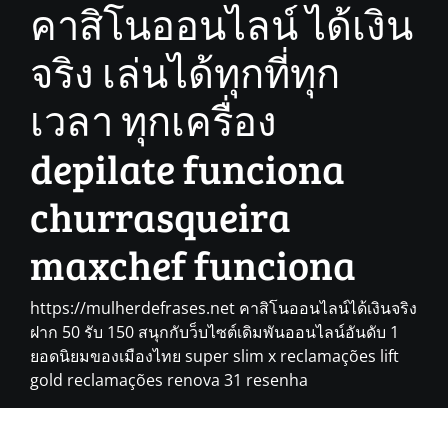
คาสิโนออนไลน์ ได้เงิน
Skip
to
จริง เล่นได้ทุกที่ทุก
Content
เวลา ทุกเครื่อง
depilate funciona
churrasqueira
maxchef funciona
https://mulherdefrases.net คาสิโนออนไลน์ได้เงินจริง
ฝาก 50 รับ 150 สนุกกับว็บไซต์เดิมพันออนไลน์อันดับ 1
ยอดนิยมของเมืองไทย super slim x reclamações lift
gold reclamações renova 31 resenha