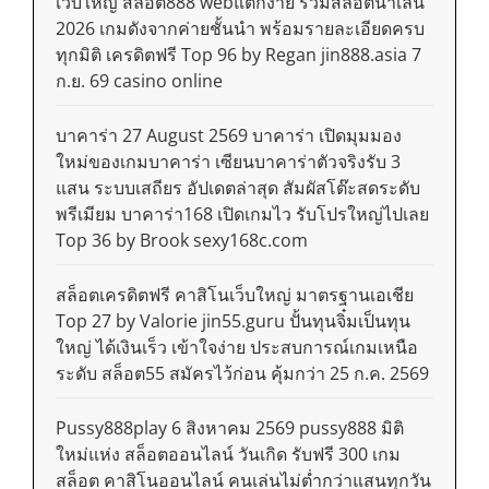
เว็บใหญ่ สล็อต888 webแตกง่าย รวมสล็อตน่าเล่น
2026 เกมดังจากค่ายชั้นนำ พร้อมรายละเอียดครบ
ทุกมิติ เครดิตฟรี Top 96 by Regan jin888.asia 7
ก.ย. 69 casino online
บาคาร่า 27 August 2569 บาคาร่า เปิดมุมมอง
ใหม่ของเกมบาคาร่า เซียนบาคาร่าตัวจริงรับ 3
แสน ระบบเสถียร อัปเดตล่าสุด สัมผัสโต๊ะสดระดับ
พรีเมียม บาคาร่า168 เปิดเกมไว รับโปรใหญ่ไปเลย
Top 36 by Brook sexy168c.com
สล็อตเครดิตฟรี คาสิโนเว็บใหญ่ มาตรฐานเอเชีย
Top 27 by Valorie jin55.guru ปั้นทุนจิ๋มเป็นทุน
ใหญ่ ได้เงินเร็ว เข้าใจง่าย ประสบการณ์เกมเหนือ
ระดับ สล็อต55 สมัครไว้ก่อน คุ้มกว่า 25 ก.ค. 2569
Pussy888play 6 สิงหาคม 2569 pussy888 มิติ
ใหม่แห่ง สล็อตออนไลน์ วันเกิด รับฟรี 300 เกม
สล็อต คาสิโนออนไลน์ คนเล่นไม่ต่ำกว่าแสนทุกวัน