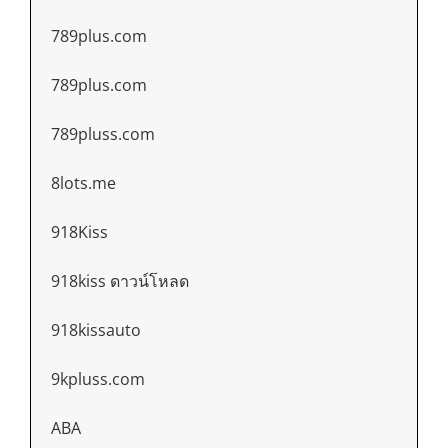
789plus.com
789plus.com
789pluss.com
8lots.me
918Kiss
918kiss ดาวน์โหลด
918kissauto
9kpluss.com
ABA