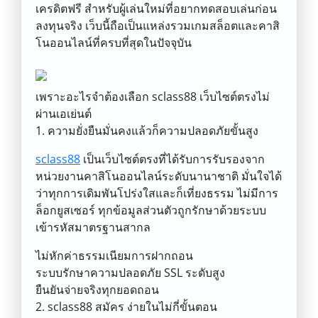
เครดิตฟรี สำหรับผู้เล่นใหม่ที่อยากทดสอบเล่นก่อน
ลงทุนจริง เว็บนี้ถือเป็นแหล่งรวมเกมสล็อตและคาสิ
โนออนไลน์ที่ครบที่สุดในปัจจุบัน
เพราะอะไรจำต้องเลือก sclass88 เว็บไซต์ตรงไม่
ผ่านเอเย่นต์
1. ความยั่งยืนมั่นคงแล้วก็ความปลอดภัยขั้นสูง
sclass88
เป็นเว็บไซต์ตรงที่ได้รับการรับรองจาก
หน่วยงานคาสิโนออนไลน์ระดับนานาชาติ มั่นใจได้
ว่าทุกการเดิมพันโปร่งใสและก็เที่ยงธรรม ไม่มีการ
ล็อกยูสเซอร์ ทุกข้อมูลส่วนตัวถูกรักษาด้วยระบบ
เข้ารหัสมาตรฐานสากล
ไม่หักค่าธรรมเนียมการฝากถอน
ระบบรักษาความปลอดภัย SSL ระดับสูง
ยืนยันจ่ายจริงทุกยอดถอน
2. sclass88 สมัคร ง่ายในไม่กี่ขั้นตอน