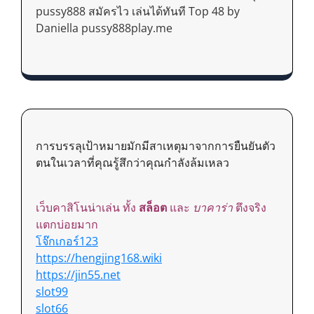
pussy888 สมัครไว เล่นได้ทันที Top 48 by
Daniella pussy888play.me
การบรรลุเป้าหมายมักมีสาเหตุมาจากการยืนยันตัว
ตนในเวลาที่คุณรู้สึกว่าคุณกำลังล้มเหลว
เว็บคาสิโนน่าเล่น ทั้ง
สล็อต
และ
บาคาร่า
ตึงจริง
แตกบ่อยมาก
โจ๊กเกอร์123
https://hengjing168.wiki
https://jin55.net
slot99
slot66