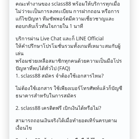
คณะทำงานของ sclass88 พร้อมให้บริการทุกเมื่อ
ไม่ว่าจะเป็นการลงทะเบียน การฝากถอน หรือการ
แก้ไขปัญหา ทีมซัพพอร์ตมีความเชี่ยวชาญและ
ตอบกลับเร็วทันใจภายใน 1 นาที
บริการผ่าน Live Chat และก็ LINE Official
ให้คำปรึกษาโปรโมชั่นรวมทั้งเกมที่เหมาะสมกับผู้
เล่น
พร้อมช่วยเหลือสมาชิกทุกคนด้วยความเป็นมือโปร
ปัญหาที่พบได้ทั่วไป (FAQ)
1. sclass88 สมัคร จำต้องใช้เอกสารไหม?
ไม่ต้องใช้เอกสาร ใช้เพียงเบอร์โทรศัพท์แล้วก็บัญชี
ธนาคารสำหรับในการสมัคร
2. sclass88 เครดิตฟรี เบิกเงินได้หรือไม่?
สามารถถอนเงินจริงได้เมื่อทำยอดเทิร์นครบตาม
เงื่อนไข