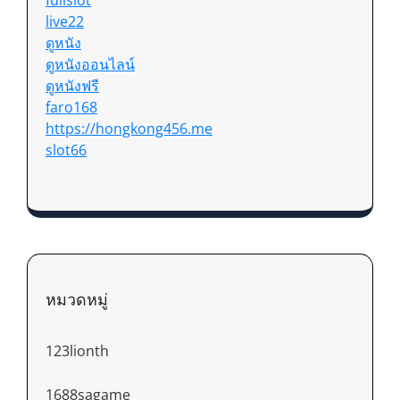
live22
ดูหนัง
ดูหนังออนไลน์
ดูหนังฟรี
faro168
https://hongkong456.me
slot66
หมวดหมู่
123lionth
1688sagame