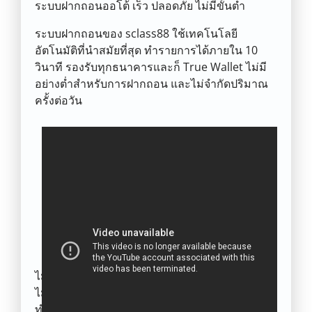
ระบบฝากถอนออโต้ เร็ว ปลอดภัย ไม่มีขั้นต่ำ
ระบบฝากถอนของ sclass88 ใช้เทคโนโลยี
อัตโนมัติที่นำสมัยที่สุด ทำรายการได้ภายใน 10
วินาที รองรับทุกธนาคารและก็ True Wallet ไม่มี
อย่างต่ำสำหรับการฝากถอน และไม่จำกัดปริมาณ
ครั้งต่อวัน
ไม่ต้องแนบสลิป
ไม่มีอันตรายด้วยการเข้ารหัสข้อมูล
ทำรายการได้ตลอด 1 วัน