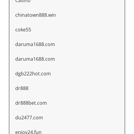
Casino
chinatown888.win
coke55
daruma1688.com
daruma1688.com
dgb222hot.com
dr888
dr888bet.com
du2477.com
enjoy24.fun