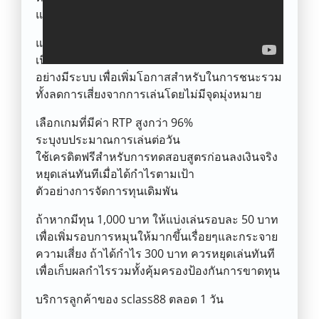
แนวทางการทำเงินจาก sclass88 สำหรับมือใหม่
แม้ปรารถนาสร้างรายได้จาก sclass88 อย่างต่อ
เนื่อง ควรที่จะใช้แนวทางรวมทั้งวางแผนเดิมพัน
อย่างมีระบบ เพื่อเพิ่มโอกาสสำหรับในการชนะรวม
ทั้งลดการเสี่ยงจากการเล่นโดยไม่มีจุดมุ่งหมาย
เลือกเกมที่มีค่า RTP สูงกว่า 96%
ระบุงบประมาณการเล่นต่อวัน
ใช้เครดิตฟรีสำหรับการทดสอบสูตรก่อนลงเงินจริง
หยุดเล่นทันทีเมื่อได้กำไรตามเป้า
ตัวอย่างการจัดการทุนเดิมพัน
ถ้าหากมีทุน 1,000 บาท ให้แบ่งเล่นรอบละ 50 บาท
เพื่อเพิ่มรอบการหมุนให้มากขึ้นเรื่อยๆและกระจาย
ความเสี่ยง ถ้าได้กำไร 300 บาท ควรหยุดเล่นทันที
เพื่อเก็บผลกำไรรวมทั้งคุ้มครองป้องกันการขาดทุน
บริการลูกค้าของ sclass88 ตลอด 1 วัน