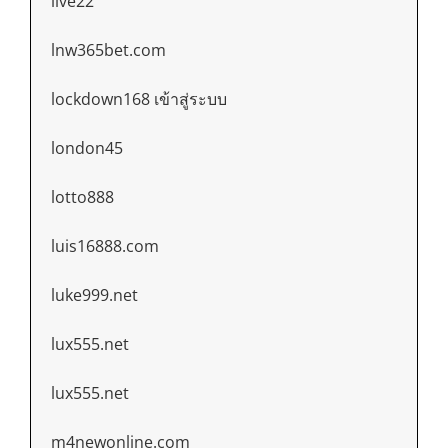
live22
lnw365bet.com
lockdown168 เข้าสู่ระบบ
london45
lotto888
luis16888.com
luke999.net
lux555.net
lux555.net
m4newonline.com