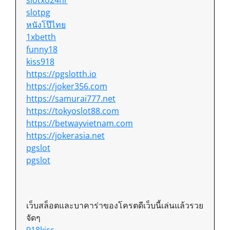
slotpg
หนังโป๊ไทย
1xbetth
funny18
kiss918
https://pgslotth.io
https://joker356.com
https://samurai777.net
https://tokyoslot88.com
https://betwayvietnam.com
https://jokerasia.net
pgslot
pgslot
เว็บสล็อตและบาคาร่าของโครตดีเว็บนี้เล่นแล้วรวย
จัดๆ
918kiss