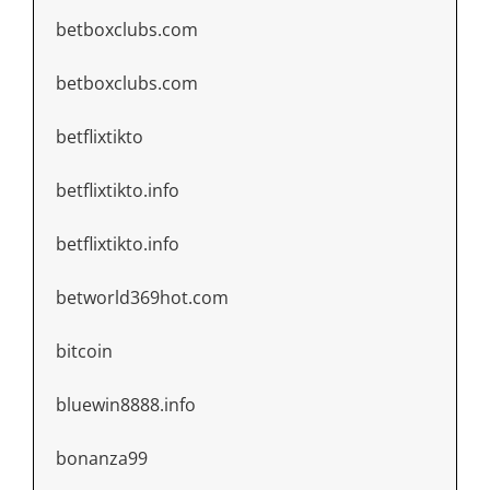
betboxclubs.com
betboxclubs.com
betflixtikto
betflixtikto.info
betflixtikto.info
betworld369hot.com
bitcoin
bluewin8888.info
bonanza99