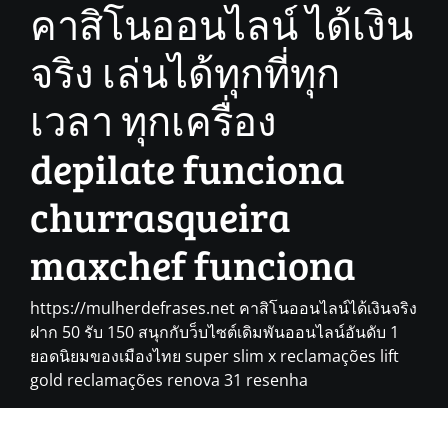
คาสิโนออนไลน์ ได้เงิน
Skip
to
จริง เล่นได้ทุกที่ทุก
Content
เวลา ทุกเครื่อง
depilate funciona
churrasqueira
maxchef funciona
https://mulherdefrases.net คาสิโนออนไลน์ได้เงินจริง
ฝาก 50 รับ 150 สนุกกับว็บไซต์เดิมพันออนไลน์อันดับ 1
ยอดนิยมของเมืองไทย super slim x reclamações lift
gold reclamações renova 31 resenha