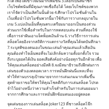
ก็ได้ เพื่อได้เข้าใจมันมากเพิ่มขึ้น 3.เลือกเป็นสมาชิก
เว็บไซต์พนันที่มีคุณภาพเชื่อถือได้ โดยเว็บไซต์ของพวก
เราก็จัดว่าเป็นเลิศในนั้นด้วย 4.ศึกษาโปรโมชั่นด้านใน
เว็บเพื่อนำโปรโมชั่นพวกนี้มาใช้กับการวางกลอุบายใน
เกม 5.แบ่งเงินเย็นที่คุณตระเตรียมมาออกเป็นสองส่วน
ส่วนแรกใช้เพื่อสำหรับในการทดสอบเล่น ส่วนที่สองใช้
เพื่อการล่าฝันเอาแจ็คพ็อตเงินล้าน 6.วางวิธีการการเล่น
สล็อตโดยอิงจากสถิติการแตกรางวัลที่คุณได้จดบันทึกมา
7.ระบุสติของตนเองในขณะเล่นถ้าคุณเล่นแล้วเสียเงิน
คุณต้องทำใจเย็นพอที่จะไม่เลิกล้มความตั้งอกตั้งใจ รวม
ถึงระบุยอดได้เงิน ยอดเสียตังค์อย่างน้อยทุกวันอีกด้วย เพื่อ
ให้คุณเล่นสล็อตอย่างมีสติ 8.จงมีสมาธิรวมถึงฝึกฝนการ
เล่นของตัวเองตลอดเวลา การหมั่นฝึกฝนนี่แหละที่จะ
ทำให้ท่านบรรลุเป้าหมายจากการเล่นเกมมากเพิ่มขึ้น
สุดท้ายเราขอให้พรให้คุณโชคดีกับการเล่นสล็อต โปรด
จำไว้อย่างหนึ่งว่าความสำเร็จสำหรับในการเล่นยอมมา
จากการศึกษาและการหมั่นฝึกซ้อมตนเองอยู่ตลอด
จุดเด่นของการเล่นสล็อต Joker123 ที่ชาวสล็อตโจ๊ก