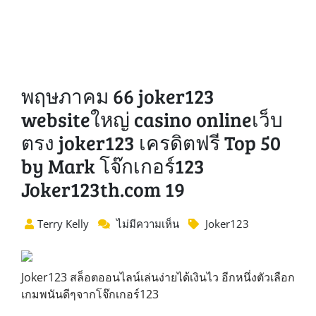
พฤษภาคม 66 joker123
websiteใหญ่ casino onlineเว็บ
ตรง joker123 เครดิตฟรี Top 50
by Mark โจ๊กเกอร์123
Joker123th.com 19
Terry Kelly
ไม่มีความเห็น
Joker123
Joker123 สล็อตออนไลน์เล่นง่ายได้เงินไว อีกหนึ่งตัวเลือก
เกมพนันดีๆจากโจ๊กเกอร์123