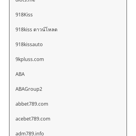
918Kiss
918kiss ดาวน์โหลด
918kissauto
9kpluss.com
ABA
ABAGroup2
abbet789.com
acebet789.com
adm789.info