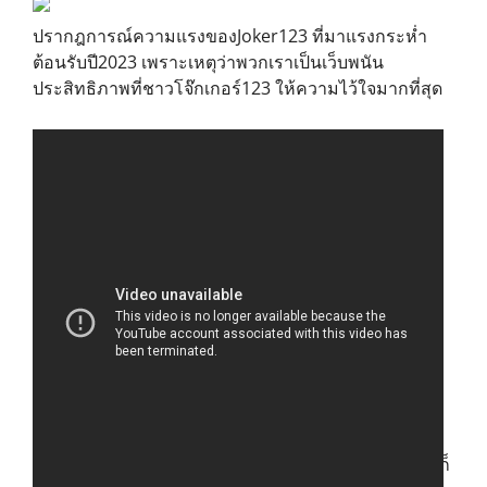
ปรากฎการณ์ความแรงของJoker123 ที่มาแรงกระห่ำ
ต้อนรับปี2023 เพราะเหตุว่าพวกเราเป็นเว็บพนัน
ประสิทธิภาพที่ชาวโจ๊กเกอร์123 ให้ความไว้ใจมากที่สุด
ตั้งแต่เปิดฉากศักราชใหม่ปี2023 เป็นต้นมาปฎิเสธไม่ได้
เลยว่า โจ๊กเกอร์123 เป็นเว็บพนันออนไลน์ที่มีคุณภาพ
รวมทั้งมาแรงชอบใจผู้เล่นสูงที่สุด เพราะเหตุว่าเราเป็น
เว็บพนันที่มีชื่อเรื่องของการชำระเงินเมื่อผู้ล่นอยากและก็