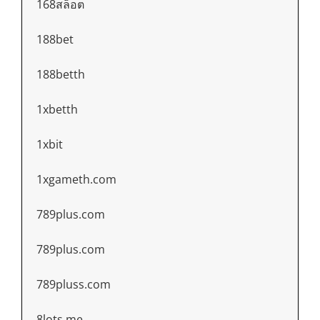
168สล็อต
188bet
188betth
1xbetth
1xbit
1xgameth.com
789plus.com
789plus.com
789pluss.com
8lots.me