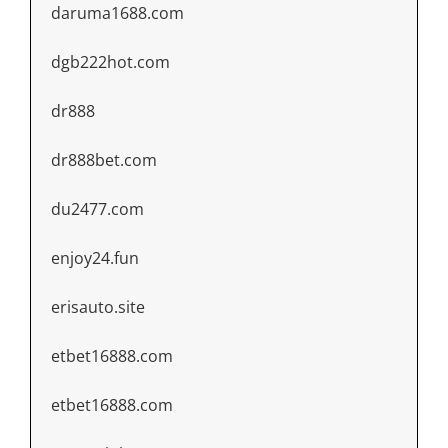
daruma1688.com
dgb222hot.com
dr888
dr888bet.com
du2477.com
enjoy24.fun
erisauto.site
etbet16888.com
etbet16888.com