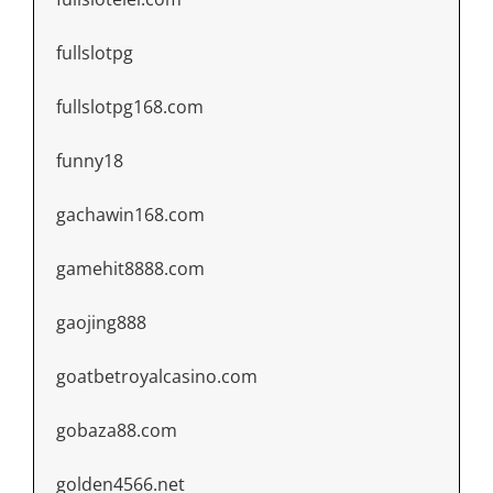
fullslotpg
fullslotpg168.com
funny18
gachawin168.com
gamehit8888.com
gaojing888
goatbetroyalcasino.com
gobaza88.com
golden4566.net