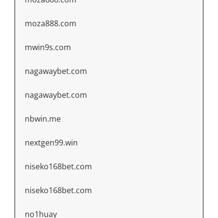
moza888.com
mwin9s.com
nagawaybet.com
nagawaybet.com
nbwin.me
nextgen99.win
niseko168bet.com
niseko168bet.com
no1huay