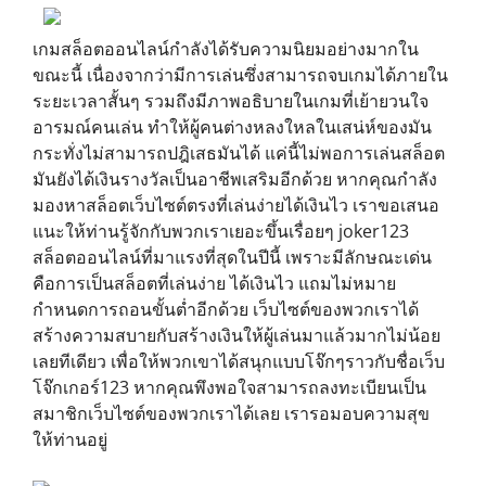
เกมสล็อตออนไลน์กำลังได้รับความนิยมอย่างมากใน
ขณะนี้ เนื่องจากว่ามีการเล่นซึ่งสามารถจบเกมได้ภายใน
ระยะเวลาสั้นๆ รวมถึงมีภาพอธิบายในเกมที่เย้ายวนใจ
อารมณ์คนเล่น ทำให้ผู้คนต่างหลงใหลในเสน่ห์ของมัน
กระทั่งไม่สามารถปฎิเสธมันได้ แค่นี้ไม่พอการเล่นสล็อต
มันยังได้เงินรางวัลเป็นอาชีพเสริมอีกด้วย หากคุณกำลัง
มองหาสล็อตเว็บไซต์ตรงที่เล่นง่ายได้เงินไว เราขอเสนอ
แนะให้ท่านรู้จักกับพวกเราเยอะขึ้นเรื่อยๆ joker123
สล็อตออนไลน์ที่มาแรงที่สุดในปีนี้ เพราะมีลักษณะเด่น
คือการเป็นสล็อตที่เล่นง่าย ได้เงินไว แถมไม่หมาย
กำหนดการถอนขั้นต่ำอีกด้วย เว็บไซต์ของพวกเราได้
สร้างความสบายกับสร้างเงินให้ผู้เล่นมาแล้วมากไม่น้อย
เลยทีเดียว เพื่อให้พวกเขาได้สนุกแบบโจ๊กๆราวกับชื่อเว็บ
โจ๊กเกอร์123 หากคุณพึงพอใจสามารถลงทะเบียนเป็น
สมาชิกเว็บไซต์ของพวกเราได้เลย เรารอมอบความสุข
ให้ท่านอยู่