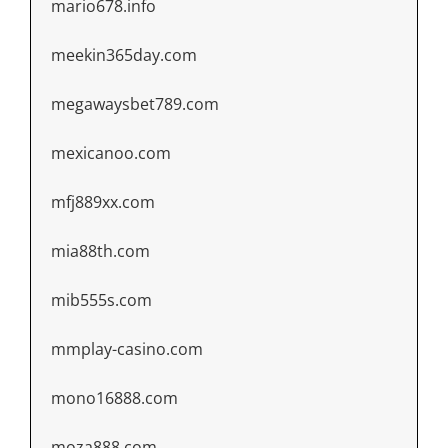
mario678.info
meekin365day.com
megawaysbet789.com
mexicanoo.com
mfj889xx.com
mia88th.com
mib555s.com
mmplay-casino.com
mono16888.com
moza888.com