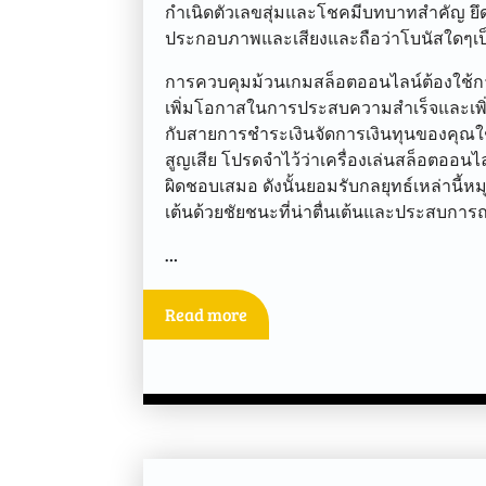
กําเนิดตัวเลขสุ่มและโชคมีบทบาทสําคัญ ยึ
ประกอบภาพและเสียงและถือว่าโบนัสใดๆเ
การควบคุมม้วนเกมสล็อตออนไลน์ต้องใช้
เพิ่มโอกาสในการประสบความสําเร็จและเพ
กับสายการชําระเงินจัดการเงินทุนของคุ
สูญเสีย โปรดจําไว้ว่าเครื่องเล่นสล็อตออน
ผิดชอบเสมอ ดังนั้นยอมรับกลยุทธ์เหล่านี้หม
เต้นด้วยชัยชนะที่น่าตื่นเต้นและประสบการ
…
Read more