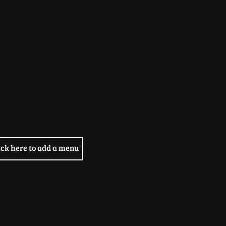
ick here to add a menu