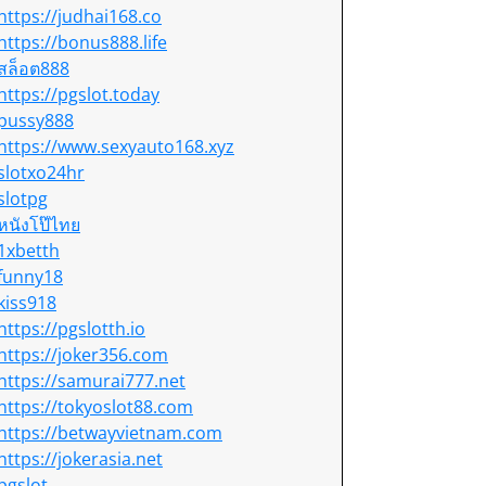
https://judhai168.co
https://bonus888.life
สล็อต888
https://pgslot.today
pussy888
https://www.sexyauto168.xyz
slotxo24hr
slotpg
หนังโป๊ไทย
1xbetth
funny18
kiss918
https://pgslotth.io
https://joker356.com
https://samurai777.net
https://tokyoslot88.com
https://betwayvietnam.com
https://jokerasia.net
pgslot