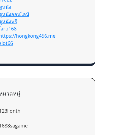
ดูหนัง
ดูหนังออนไลน์
ดูหนังฟรี
faro168
https://hongkong456.me
slot66
หมวดหมู่
123lionth
1688sagame