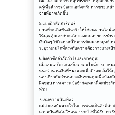
เติมในขณะที่การหมุนฟรีช่วยให้คุณสามารถ
ครู่เพื่อสํารวจข้อเสนอส่งเสริมการขายเหล่
จ่ายที่อาจเกิดขึ้น
5.แบบฝึกหัดสาธิตฟรี:
ก่อนที่จะเดิมพันเงินจริงให้ใช้เกมออนไลน์
ให้คุณคุ้นเคยกับกลไกของเกมสายการชําร
เงินใดๆ ใช้โอกาสนี้ในการพัฒนากลยุทธ์
ระบุว่าเกมใดที่ตรงกับความต้องการและเป
6.ตั้งค่าขีดจํากัดกําไรและขาดทุน:
เมื่อเล่นเครื่องเล่นสล็อตออนไลน์การกําหน
หนดจํานวนเงินที่ชนะและเมื่อถึงจะแจ้งให
นองเดียวกันกําหนดวงเงินขาดทุนเพื่อป้องก
ผิดชอบ การเคารพข้อจํากัดเหล่านี้จะช่วย
ห่าม
7.เกมความบันเทิง :
แม้ว่าแรงบันดาลใจในการชนะเป็นสิ่งที่น่า
ความบันเทิงไม่ใช่แหล่งรายได้ที่ได้รับการร