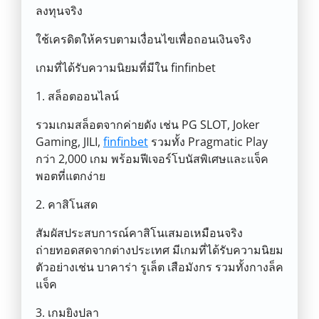
ลงทุนจริง
ใช้เครดิตให้ครบตามเงื่อนไขเพื่อถอนเงินจริง
เกมที่ได้รับความนิยมที่มีใน finfinbet
1. สล็อตออนไลน์
รวมเกมสล็อตจากค่ายดัง เช่น PG SLOT, Joker
Gaming, JILI,
finfinbet
รวมทั้ง Pragmatic Play
กว่า 2,000 เกม พร้อมฟีเจอร์โบนัสพิเศษและแจ็ค
พอตที่แตกง่าย
2. คาสิโนสด
สัมผัสประสบการณ์คาสิโนเสมอเหมือนจริง
ถ่ายทอดสดจากต่างประเทศ มีเกมที่ได้รับความนิยม
ตัวอย่างเช่น บาคาร่า รูเล็ต เสือมังกร รวมทั้งกางล็ค
แจ็ค
3. เกมยิงปลา