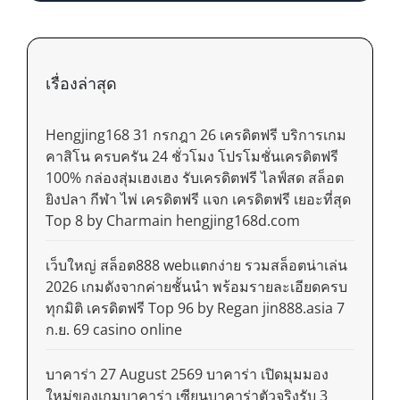
เรื่องล่าสุด
Hengjing168 31 กรกฎา 26 เครดิตฟรี บริการเกม
คาสิโน ครบครัน 24 ชั่วโมง โปรโมชั่นเครดิตฟรี
100% กล่องสุ่มเฮงเฮง รับเครดิตฟรี ไลฟ์สด สล็อต
ยิงปลา กีฬา ไพ่ เครดิตฟรี แจก เครดิตฟรี เยอะที่สุด
Top 8 by Charmain hengjing168d.com
เว็บใหญ่ สล็อต888 webแตกง่าย รวมสล็อตน่าเล่น
2026 เกมดังจากค่ายชั้นนำ พร้อมรายละเอียดครบ
ทุกมิติ เครดิตฟรี Top 96 by Regan jin888.asia 7
ก.ย. 69 casino online
บาคาร่า 27 August 2569 บาคาร่า เปิดมุมมอง
ใหม่ของเกมบาคาร่า เซียนบาคาร่าตัวจริงรับ 3