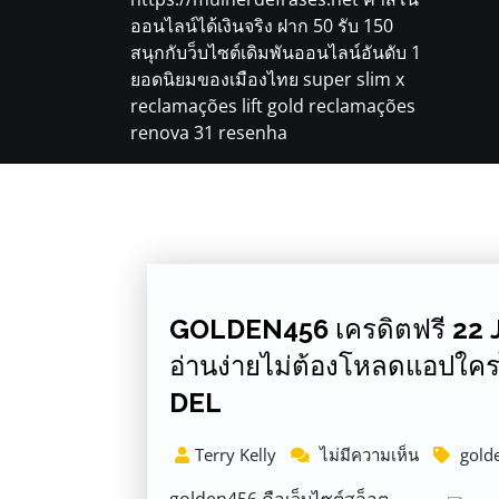
ออนไลน์ได้เงินจริง ฝาก 50 รับ 150
สนุกกับว็บไซต์เดิมพันออนไลน์อันดับ 1
ยอดนิยมของเมืองไทย super slim x
reclamações lift gold reclamações
renova 31 resenha
GOLDEN456 เครดิตฟรี 22 
อ่านง่ายไม่ต้องโหลดแอปใคร
DEL
Terry Kelly
ไม่มีความเห็น
gold