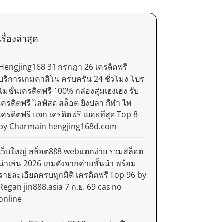
เรื่องล่าสุด
Hengjing168 31 กรกฎา 26 เครดิตฟรี
บริการเกมคาสิโน ครบครัน 24 ชั่วโมง โปร
โมชั่นเครดิตฟรี 100% กล่องสุ่มเฮงเฮง รับ
เครดิตฟรี ไลฟ์สด สล็อต ยิงปลา กีฬา ไพ่
เครดิตฟรี แจก เครดิตฟรี เยอะที่สุด Top 8
by Charmain hengjing168d.com
เว็บใหญ่ สล็อต888 webแตกง่าย รวมสล็อต
น่าเล่น 2026 เกมดังจากค่ายชั้นนำ พร้อม
รายละเอียดครบทุกมิติ เครดิตฟรี Top 96 by
Regan jin888.asia 7 ก.ย. 69 casino
online