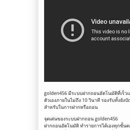
golden456 มีระบบฝากถอนอัตโนมัติที่เร็วแล
ตัวเองภายในไม่ถึง 10 วินาที รองรับทั้งยัง
สำหรับในการฝากหรือถอน
จุดเด่นของระบบฝากถอน golden456
ฝากถอนอัตโนมัติ ทำรายการได้เองทุกขั้น