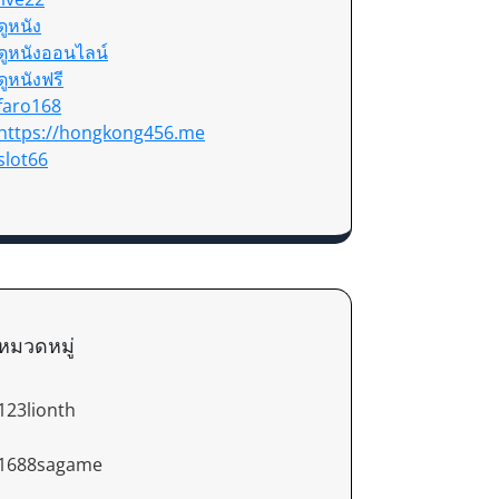
ดูหนัง
ดูหนังออนไลน์
ดูหนังฟรี
faro168
https://hongkong456.me
slot66
หมวดหมู่
123lionth
1688sagame