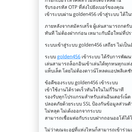
กรอกเบอร์โทรศัพท์รวมทั้งตั้งรหัสผ่าน
รับรองรหัส OTP ที่ส่งไปยังเบอร์ของคุณ
เข้าระบบผ่าน golden456 เข้าสู่ระบบ ได้ใน
ภายหลังจากสมัครเสร็จ ผู้เล่นสามารถกดรับโ
ทันที ไม่ต้องฝากก่อน เหมาะกับมือใหม่ที่
ระบบเข้าสู่ระบบ golden456 เสถียร ไม่เป็น
ระบบ
golden456
เข้าระบบ ได้รับการพัฒนาใ
เล่นสามารถล็อกอินเข้าเล่นได้ทุกหนทุกแห่ง ร
แท็บเล็ต โดยไม่ต้องดาวน์โหลดแอปพลิเคชั
ข้อดีของระบบ golden456 เข้าระบบ
เข้าใช้งานได้รวดเร็วทันใจในไม่กี่วินาที
รองรับทุกโปรแกรมสำหรับเล่นอินเตอร์เน็ต
ปลอดภัยด้วยระบบ SSL ป้องกันข้อมูลส่วนตั
ไม่หลุด ไม่เด้งออกจากระบบ
สามารถเชื่อมต่อกับระบบฝากถอนออโต้ได้
ไม่ว่าคุณจะอยู่ที่แห่งไหนก็สามารถเข้าร่ว