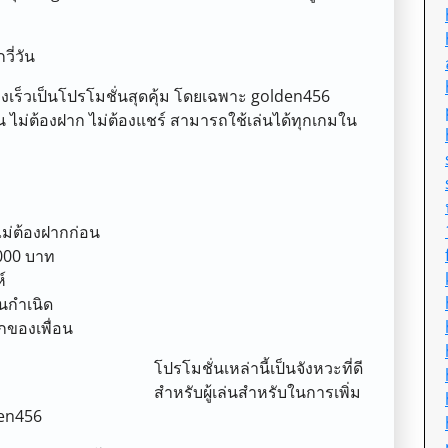
ี่วัน
อย่างเร็วเป็นโปรโมชั่นสุดคุ้ม โดยเฉพาะ golden456
ื่อวัน ไม่ต้องฝาก ไม่ต้องแชร์ สามารถใช้เล่นได้ทุกเกมใน
ไม่ต้องฝากก่อน
,000 บาท
์
อนกำเนิด
กของเพื่อน
โปรโมชั่นเหล่านี้เป็นจังหวะที่ดี
สำหรับผู้เล่นสำหรับในการเพิ่ม
den456