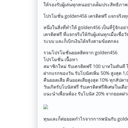
ให้รองรับผู้เล่นทุกคนอย่างเต็มประสิทธิภาพ
โปรโมชั่น golden456 เครดิตฟรี แจกจริงทุกว
หนึ่งในสิ่งที่ทำให้ golden456 เป็นที่รู้จัก
เครดิตฟรี ที่แจกจริงให้กับผู้เล่นทุกเมื่อเช
ระบบ และก็เบิกเงินได้จริงตามข้อตกลง
รวมโปรโมชั่นยอดฮิตจาก golden456
โปรโมชั่น เนื้อหา
สมาชิกใหม่ รับเครดิตฟรี 100 บาทในทันที 
ฝากแรกของวัน รับโบนัสเพิ่ม 50% สูงสุด 1
คืนยอดเสีย คืนยอดเสียสูงสุด 10% ทุกสัปดาห
วันเกิดรับโบนัสฟรี รับเครดิตฟรีพิเศษในเดื
แนะนำเพื่อนพ้อง รับโบนัส 20% จากยอดฝา
ทุนและก็ต่อยอดกำไรจากการพนันกับ gol