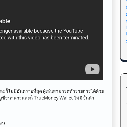
ะก็ไม่มีอันตรายที่สุด ผู้เล่นสามารถทำรายการได้ด้วย
บัญชีธนาคารและก็ TrueMoney Wallet ไม่มีขั้นต่ำ
ตอน