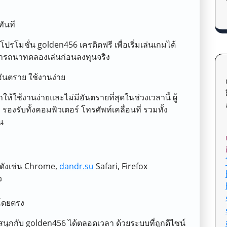
ทันที
ปรโมชั่น golden456 เครดิตฟรี เพื่อเริ่มเล่นเกมได้
ปรารถนาทดลองเล่นก่อนลงทุนจริง
อันตราย ใช้งานง่าย
ห้ใช้งานง่ายและไม่มีอันตรายที่สุดในช่วงเวลานี้ ผู้
องรับทั้งคอมพิวเตอร์ โทรศัพท์เคลื่อนที่ รวมทั้ง
น
 ดังเช่น Chrome,
dandr.su
Safari, Firefox
ว
โดยตรง
มสนุกกับ golden456 ได้ตลอดเวลา ด้วยระบบที่ถูกดีไซน์