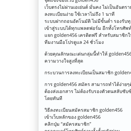
จุดแข็งของเว็บ golden456
เว็บตรงไม่ผ่านเอเย่นต์ มั่นคง ไม่เป็นอันตร
ลงทะเบียนง่าย ใช้เวลาไม่ถึง 1 นาที
ระบบฝากถอนอัตโนมัติ ไม่มีขั้นต่ำ รองรับ
เข้าสู่ระบบได้ทุกแพลตฟอร์ม อีกทั้งโทรศัพ
แจก golden456 เครดิตฟรี สำหรับสมาชิกให
ทีมงานมือโปรดูแล 24 ชั่วโมง
ด้วยคุณลักษณะเด่นกลุ่มนี้ทำให้ golden456
ความวางใจสูงที่สุด
กระบวนการลงทะเบียนเป็นสมาชิก golden456
การ golden456 สมัคร สามารถทำได้ง่ายๆด้ว
ต้องส่งเอกสาร ไม่ต้องรับรองตัวตนสลับซับ
โดยทันที
วิธีลงทะเบียนสมัครสมาชิก golden456
เข้าเว็บหลักของ golden456
คลิกปุ่ม “สมัครสมาชิก”