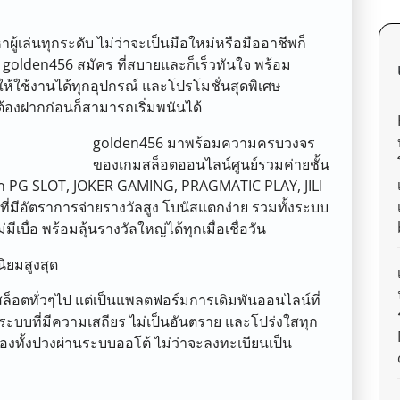
ู้เล่นทุกระดับ ไม่ว่าจะเป็นมือใหม่หรือมืออาชีพก็
golden456 สมัคร ที่สบายและก็เร็วทันใจ พร้อม
ให้ใช้งานได้ทุกอุปกรณ์ และโปรโมชั่นสุดพิเศษ
ม่ต้องฝากก่อนก็สามารถเริ่มพนันได้
golden456 มาพร้อมความครบวงจร
ของเกมสล็อตออนไลน์ศูนย์รวมค่ายชั้น
้นว่า PG SLOT, JOKER GAMING, PRAGMATIC PLAY, JILI
ที่มีอัตราการจ่ายรางวัลสูง โบนัสแตกง่าย รวมทั้งระบบ
ีเบื่อ พร้อมลุ้นรางวัลใหญ่ได้ทุกเมื่อเชื่อวัน
ิยมสูงสุด
์สล็อตทั่วๆไป แต่เป็นแพลตฟอร์มการเดิมพันออนไลน์ที่
้วยระบบที่มีความเสถียร ไม่เป็นอันตราย และโปร่งใสทุก
เองทั้งปวงผ่านระบบออโต้ ไม่ว่าจะลงทะเบียนเป็น