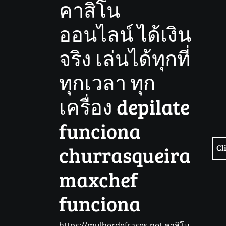
คาสิโน
Skip
to
ออนไลน์ ได้เงิน
Content
จริง เล่นได้ทุกที่
ทุกเวลา ทุก
เครื่อง depilate
funciona
churrasqueira
Cl
maxchef
funciona
https://mulherdefrases.net คาสิโน