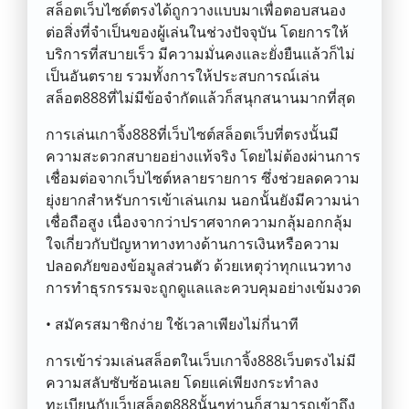
สล็อตเว็บไซต์ตรงได้ถูกวางแบบมาเพื่อตอบสนอง
ต่อสิ่งที่จำเป็นของผู้เล่นในช่วงปัจจุบัน โดยการให้
บริการที่สบายเร็ว มีความมั่นคงและยั่งยืนแล้วก็ไม่
เป็นอันตราย รวมทั้งการให้ประสบการณ์เล่น
สล็อต888ที่ไม่มีข้อจำกัดแล้วก็สนุกสนานมากที่สุด
การเล่นเกาจิ้ง888ที่เว็บไซต์สล็อตเว็บที่ตรงนั้นมี
ความสะดวกสบายอย่างแท้จริง โดยไม่ต้องผ่านการ
เชื่อมต่อจากเว็บไซต์หลายรายการ ซึ่งช่วยลดความ
ยุ่งยากสำหรับการเข้าเล่นเกม นอกนั้นยังมีความน่า
เชื่อถือสูง เนื่องจากว่าปราศจากความกลุ้มอกกลุ้ม
ใจเกี่ยวกับปัญหาทางทางด้านการเงินหรือความ
ปลอดภัยของข้อมูลส่วนตัว ด้วยเหตุว่าทุกแนวทาง
การทำธุรกรรมจะถูกดูแลและควบคุมอย่างเข้มงวด
• สมัครสมาชิกง่าย ใช้เวลาเพียงไม่กี่นาที
การเข้าร่วมเล่นสล็อตในเว็บเกาจิ้ง888เว็บตรงไม่มี
ความสลับซับซ้อนเลย โดยแค่เพียงกระทำลง
ทะเบียนกับเว็บสล็อต888นั้นๆท่านก็สามารถเข้าถึง