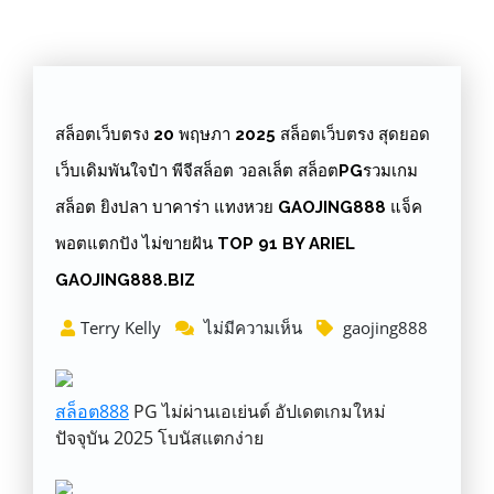
สล็อตเว็บตรง 20 พฤษภา 2025 สล็อตเว็บตรง สุดยอด
เว็บเดิมพันใจป๋า พีจีสล็อต วอลเล็ต สล็อตPGรวมเกม
สล็อต ยิงปลา บาคาร่า แทงหวย GAOJING888 แจ็ค
พอตแตกปัง ไม่ขายฝัน TOP 91 BY ARIEL
GAOJING888.BIZ
Terry Kelly
ไม่มีความเห็น
gaojing888
สล็อต888
PG ไม่ผ่านเอเย่นต์ อัปเดตเกมใหม่
ปัจจุบัน 2025 โบนัสแตกง่าย