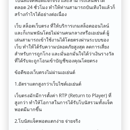
โบนัสแจ็คพอตแจกจริง และสามารถเล่นฟรีได้
ตลอด 24 ชั่วโมง ทำให้ท่านสามารถบันเทิงใจแล้วก็
สร้างกำไรได้อย่างต่อเนื่อง
เว็บ สล็อตเว็บตรง ที่ให้บริการเกมสล็อตออนไลน์
และก็เกมพนันโดยไม่ผ่านคนกลางหรือเอเย่นต์ ผู้
เล่นสามารถเข้าใช้งานได้โดยตรงผ่านระบบของ
เว็บ ทำให้ได้รับความปลอดภัยสูงสุด ลดการเสี่ยง
สำหรับการถูกโกง และมั่นอกมั่นใจได้ว่าเงินรางวัล
ที่ได้รับจะถูกโอนเข้าบัญชีของคุณโดยตรง
ข้อดีของเว็บตรงไม่ผ่านเอเย่นต์
1.อัตราแตกสูงกว่าเว็บไซต์เอเย่นต์
เว็บตรงมักมีการตั้งค่า RTP (Return to Player) ที่
สูงกว่า ทำให้โอกาสในการได้รับโบนัสรวมทั้งแจ็ค
พอตมีมากขึ้น
2.โบนัสแจ็คพอตแตกง่าย จ่ายจริง