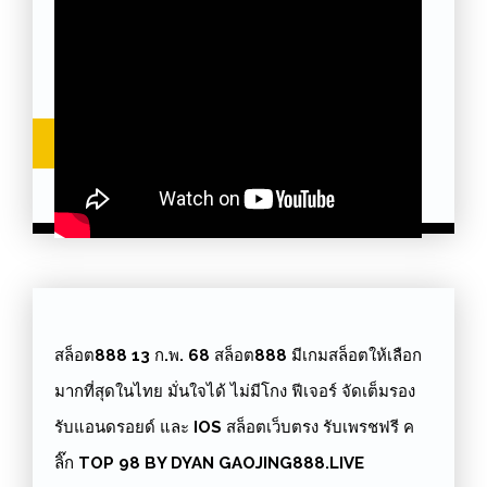
…
Read more
สล็อต888 13 ก.พ. 68 สล็อต888 มีเกมสล็อตให้เลือก
มากที่สุดในไทย มั่นใจได้ ไม่มีโกง ฟีเจอร์ จัดเต็มรอง
รับแอนดรอยด์ และ IOS สล็อตเว็บตรง รับเพรชฟรี ค
ลิ๊ก TOP 98 BY DYAN GAOJING888.LIVE