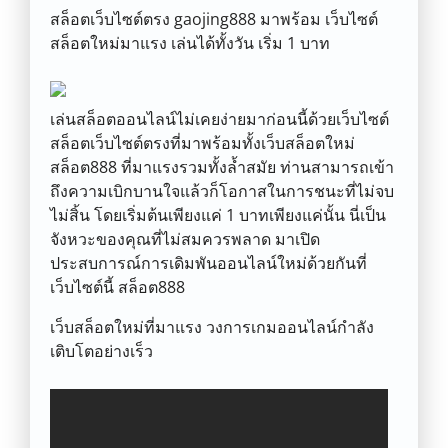
สล็อตเว็บไซต์ตรง gaojing888 มาพร้อม เว็บไซต์
สล็อตใหม่มาแรง เล่นได้ทั้งวัน เริ่ม 1 บาท
เล่นสล็อตออนไลน์ไม่เคยง่ายมาก่อนนี้ด้วยเว็บไซต์
สล็อตเว็บไซต์ตรงที่มาพร้อมทั้งเว็บสล็อตใหม่
สล็อต888 ที่มาแรงรวมทั้งล้ำสมัย ท่านสามารถเข้า
ถึงความเบิกบานใจแล้วก็โอกาสในการชนะที่ไม่จบ
ไม่สิ้น โดยเริ่มต้นเพียงแค่ 1 บาทเพียงแค่นั้น นี่เป็น
จังหวะของคุณที่ไม่สมควรพลาด มาเปิด
ประสบการณ์การเดิมพันออนไลน์ใหม่ด้วยกันที่
เว็บไซต์นี้ สล็อต888
เว็บสล็อตใหม่ที่มาแรง วงการเกมออนไลน์กำลัง
เติบโตอย่างเร็ว