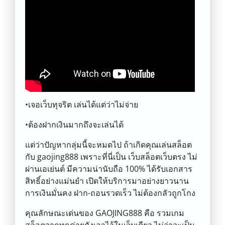
สล็อตเว็บไซต์ตรง ชั้น 1 ปัจจุบันนี้ มีเกมสล็อตให้
เลือกเล่นทุกค่ายดัง
ผมเชื่อว่าหลายคนที่เล่นสล็อตออนไลน์คงเคย
ประสบเจอกับปัญหาหลายอย่าง ไม่ว่าจะเป็น
•เล่นแล้วไม่แตก โบนัสออกยาก
•เจอเว็บทุจริต เล่นได้แต่ว่าไม่จ่าย
•ต้องฝากเงินมากถึงจะเล่นได้
แต่ว่าปัญหากลุ่มนี้จะหมดไป ถ้าเกิดคุณเล่นสล็อต
กับ gaojing888 เพราะที่นี่เป็น เว็บสล็อตเว็บตรง ไม่
ผ่านเอเย่นต์ มีความน่านับถือ 100% ได้รับเอกสาร
สิทธิ์อย่างแม่นยำ เปิดให้บริการมาอย่างยาวนาน
การเงินมั่นคง ฝาก-ถอนรวดเร็ว ไม่ต้องกลัวถูกโกง
คุณลักษณะเด่นของ GAOJING888 คือ รวมเกม