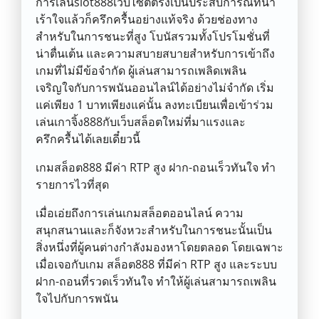
การเล่นslot888เว็บไซต์ตรงเป็นประสบการณ์ที่น่า
เร้าใจแล้วก็ครึกครื้นอย่างแท้จริง ด้วยช่องทาง
สำหรับในการชนะที่สูง โบนัสรวมทั้งโปรโมชั่นที่
น่าตื่นเต้น และความสบายสบายสำหรับการเข้าถึง
เกมที่ไม่มีข้อจำกัด ผู้เล่นสามารถเพลิดเพลิน
เจริญใจกับการพนันออนไลน์ได้อย่างไม่จำกัด เริ่ม
แค่เพียง 1 บาทเพียงแค่นั้น ลงทะเบียนเพื่อเข้าร่วม
เล่นเกาจิ้ง888กับเว็บสล็อตใหม่ที่มาแรงและ
ครึกครื้นได้เลยเดี๋ยวนี้
เกมสล็อต888 มีค่า RTP สูง ฝาก-ถอนเร็วทันใจ ทำ
รายการไวที่สุด
เมื่อเอ่ยถึงการเล่นเกมสล็อตออนไลน์ ความ
สนุกสนานและก็จังหวะสำหรับในการชนะนั้นเป็น
สิ่งหนึ่งที่ผู้คนต่างกำลังมองหาโดยตลอด โดยเฉพาะ
เมื่อเจอกับเกม สล็อต888 ที่มีค่า RTP สูง และระบบ
ฝาก-ถอนที่รวดเร็วทันใจ ทำให้ผู้เล่นสามารถเพลิน
ใจไปกับการพนัน