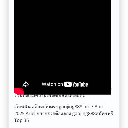
ถ้าหากคุณกำลังมองหาเว็บพนันป้อมปราการอาจ
จะ ไม่มีอันตราย รวมทั้งให้ผลทดแทนสูง
gaojing888 ไม่ผ่านเอเย่นต์ คือตัวเลือกที่ดีเยี่ยม
ที่สุด เพราะเหตุว่ามากับ อัตราแตกสูง โบนัสแจ็ค
พอตแตกง่าย แล้วก็สามารถเล่นฟรีได้ตลอด 1 วัน
อย่าพลาดโอกาสทำกำไร ลงทะเบียนสมัครสมาชิก
รวมทั้งเริ่มความเพลิดเพลินได้เลยค่ะ
เว็บพนัน สล็อตเว็บตรง gaojing888.biz 7 April
2025 Ariel อยากรวยต้องลอง gaojing888สมัครฟรี
Top 35