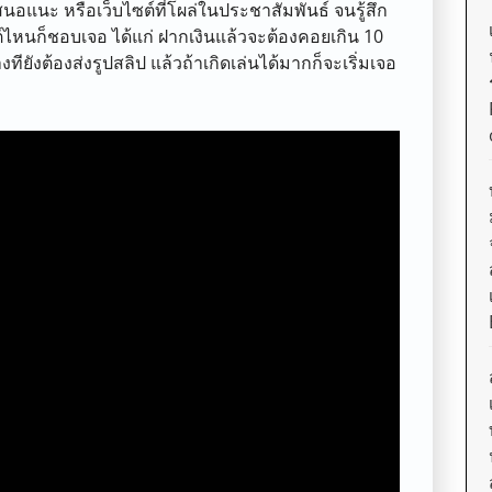
ูงเสนอแนะ หรือเว็บไซต์ที่โผล่ในประชาสัมพันธ์ จนรู้สึก
ซต์ไหนก็ชอบเจอ ได้แก่ ฝากเงินแล้วจะต้องคอยเกิน 10
ทียังต้องส่งรูปสลิป แล้วถ้าเกิดเล่นได้มากก็จะเริ่มเจอ