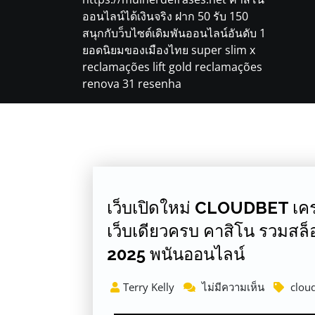
ออนไลน์ได้เงินจริง ฝาก 50 รับ 150
สนุกกับว็บไซต์เดิมพันออนไลน์อันดับ 1
ยอดนิยมของเมืองไทย super slim x
reclamações lift gold reclamações
renova 31 resenha
เว็บเปิดใหม่ CLOUDBET เคร
เว็บเดียวครบ คาสิโน รวมสล็อ
2025 พนันออนไลน์
Terry Kelly
ไม่มีความเห็น
clou