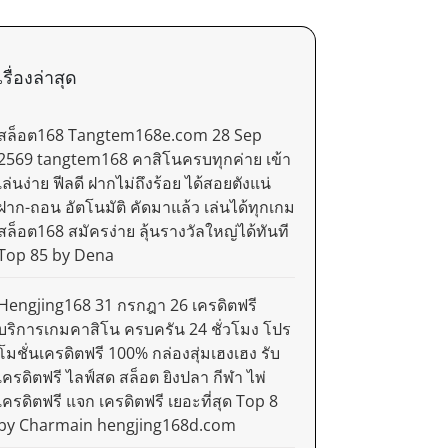
เรื่องล่าสุด
สล็อต168 Tangtem168e.com 28 Sep
2569 tangtem168 คาสิโนครบทุกค่าย เข้า
เล่นง่าย ฟีลดี ฝากไม่ถึงร้อย ได้สอยตังแน่
ฝาก-ถอน อัตโนมัติ คัดมาแล้ว เล่นได้ทุกเกม
สล็อต168 สมัครง่าย ลุ้นรางวัลใหญ่ได้ทันที
Top 85 by Dena
Hengjing168 31 กรกฎา 26 เครดิตฟรี
บริการเกมคาสิโน ครบครัน 24 ชั่วโมง โปร
โมชั่นเครดิตฟรี 100% กล่องสุ่มเฮงเฮง รับ
เครดิตฟรี ไลฟ์สด สล็อต ยิงปลา กีฬา ไพ่
เครดิตฟรี แจก เครดิตฟรี เยอะที่สุด Top 8
by Charmain hengjing168d.com