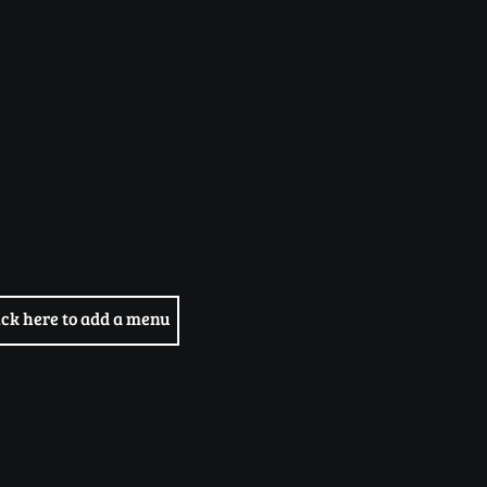
ick here to add a menu