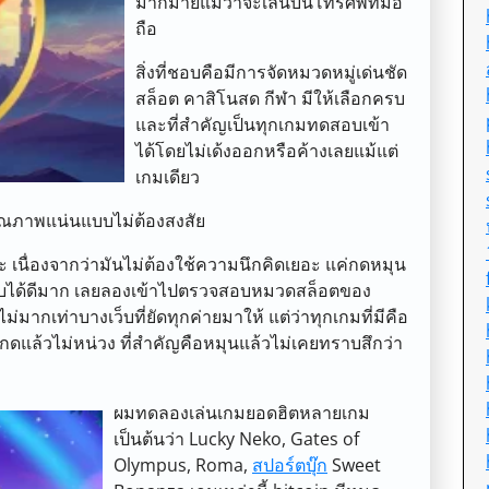
มากมายแม้ว่าจะเล่นบนโทรศัพท์มือ
ถือ
สิ่งที่ชอบคือมีการจัดหมวดหมู่เด่นชัด
สล็อต คาสิโนสด กีฬา มีให้เลือกครบ
และที่สำคัญเป็นทุกเกมทดสอบเข้า
ได้โดยไม่เด้งออกหรือค้างเลยแม้แต่
เกมเดียว
คุณภาพแน่นแบบไม่ต้องสงสัย
๊ะ เนื่องจากว่ามันไม่ต้องใช้ความนึกคิดเยอะ แค่กดหมุน
ิบได้ดีมาก เลยลองเข้าไปตรวจสอบหมวดสล็อตของ
มากเท่าบางเว็บที่ยัดทุกค่ายมาให้ แต่ว่าทุกเกมที่มีคือ
ดแล้วไม่หน่วง ที่สำคัญคือหมุนแล้วไม่เคยทราบสึกว่า
ผมทดลองเล่นเกมยอดฮิตหลายเกม
เป็นต้นว่า Lucky Neko, Gates of
Olympus, Roma,
สปอร์ตบุ๊ก
Sweet