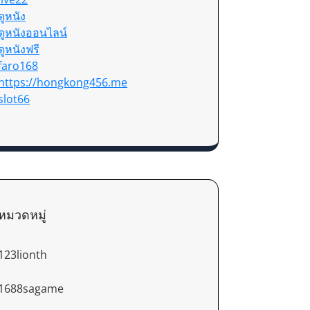
ดูหนัง
ดูหนังออนไลน์
ดูหนังฟรี
faro168
https://hongkong456.me
slot66
หมวดหมู่
123lionth
1688sagame