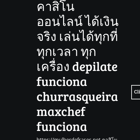
คาสิโน
Skip
to
ออนไลน์ ได้เงิน
Content
จริง เล่นได้ทุกที่
ทุกเวลา ทุก
เครื่อง depilate
funciona
churrasqueira
Cl
maxchef
funciona
https://mulherdefrases.net คาสิโน