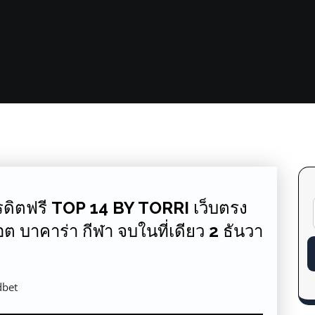
ดิตฟรี TOP 14 BY TORRI เว็บตรง
ต บาคาร่า กีฬา จบในที่เดียว 2 ธันวา
dbet