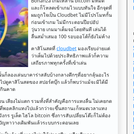
Bonanza เกมเหล่านี้ bitcoin มีหมด
และก็โหลดเข้าเกมไวแบบทันใจ อีกจุดที่
ผมถูกใจเป็น Cloudbet ไม่มีโปรโมทกั้น
ก่อนเข้าเกม ไม่มีกระดอนป๊อปอัป
วุ่นวาย เกมมาเต็มจอโดยทันที เล่นได้
ลื่นสม่ำเสมอ 100 รอบออโต้ก็ยังไม่ค้าง
คาสิโนสดที่
cloudbet
มองเรียบง่ายแต่
ว่าเต็มไปด้วยประสิทธิภาพแล้วก็ความ
เสถียรภาพทุกครั้งที่เข้าเล่น
ั้นก็ลองเล่นบาคาร่าสลับบ้างกลางดึกๆที่อยากลุ้นอะไร
ดูคาสิโนสดของ สปอร์ตบุ๊ก แล้วก็พบว่าแม้จะมิได้มี
เกินคาด
น เสียงไม่แตก รวมทั้งที่สำคัญคือการแทงลื่น ไม่เคยกด
ช้าๆที่พอคลิกแทงไปแล้วกว่าจะขึ้นสถานะก็หมดเวลาแทง
ังกร รูเล็ต ไฮโล bitcoin ซึ่งการสับเปลี่ยนโต๊ะก็ไม่ต้อง
ปัญหาวางเดิมพันแล้วระบบกระดอนเลย