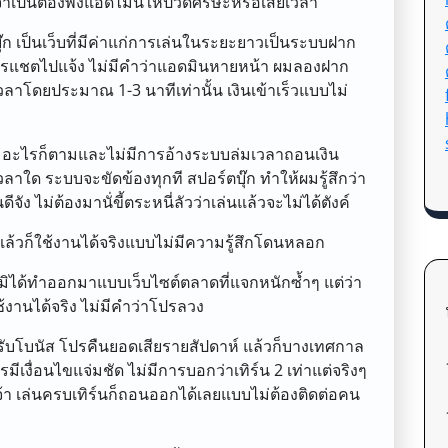
เป็นต้องพึ่งแอดไม่นให้ปวดศรีษะหรือเสียเวลา
ตบุ๊ก เป็นเว็บที่มีค่าแก่การเล่นในระยะยาวเป็นระบบฝาก
การแชตไปแจ้ง ไม่มีคำว่าแอดมินหายหน้า ผมลองฝาก
เวลาโดยประมาณ 1-3 นาทีเท่านั้น เงินเข้าเร็วแบบไม่
นียมอะไรก็ตามและไม่มีการอ้างระบบล่มเวลาถอนเงิน
ลาใด ระบบจะขัดข้องทุกที สปอร์ตบุ๊ก ทำให้ผมรู้สึกว่า
ีจัง ไม่ต้องมานั่ขี้ตระหนี่ลัวว่าเล่นแล้วจะไม่ได้ตังค์
แล้วก็ใช้งานได้จริงแบบไม่มีความรู้สึกโดนหลอก
มิได้ทำออกมาแบบเว็บไซต์ตลาดที่แจกหนักซ้ำๆ แต่ว่า
ใช้งานได้จริง ไม่มีคำว่าโปรลวง
รับโบนัส โปรคืนยอดเสียรายสัปดาห์ แล้วก็บางเทศกาล
รมีเงื่อนไขแจ่มชัด ไม่มีการบอกว่าเทิร์น 2 เท่าแต่จริงๆ
เจ้า เล่นครบเทิร์นก็ถอนออกได้เลยแบบไม่ต้องติดต่อคน