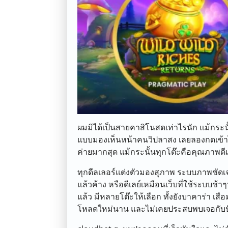
ผมมิได้เป็นสายคาสิโนสดเท่าไรนัก แม้กระน
แบบมองเห็นหน้าคนวิปลาสง เลยลองกดเข้าไป
ค่ายมากสุด แม้กระนั้นทุกโต๊ะคือคุณภาพดี
ทุกดีลเลอร์แต่งตัวมองสุภาพ ระบบภาพชัดเจ
แล้วค้าง หรือดีเลย์เหมือนเว็บที่ใช้ระบบ
แล้ว มีหลายโต๊ะให้เลือก ทั้งยังบาคาร่า เสือม
โหลดใหม่นาน และไม่เคยประสบพบเจอกับ