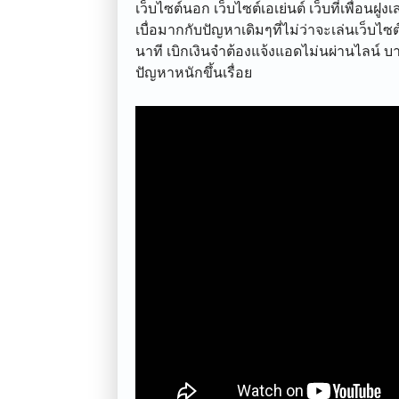
เว็บไซต์นอก เว็บไซต์เอเย่นต์ เว็บที่เพื่อนฝ
เบื่อมากกับปัญหาเดิมๆที่ไม่ว่าจะเล่นเว็บไ
นาที เบิกเงินจำต้องแจ้งแอดไม่นผ่านไลน์ บาง
ปัญหาหนักขึ้นเรื่อย