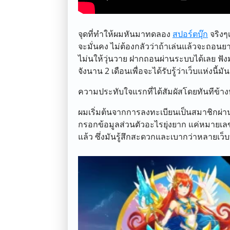
จุดที่ทำให้ผมหันมาทดลอง
สปอร์ตบุ๊ก
จริงๆเ
จะมั่นคง ไม่ต้องกลัวว่าถ้าเล่นแล้วจะถอนยา
ไม่นให้วุ่นวาย ฝากถอนผ่านระบบได้เลย ฟัง
จังนาน 2 เดือนเพื่อจะได้รับรู้ว่าเว็บแห่งนี้มัน
ความประทับใจแรกที่ได้สัมผัสโดยทันทีข้า
ผมเริ่มต้นจากการลงทะเบียนเป็นสมาชิกผ่านห
กรอกข้อมูลส่วนตัวอะไรยุ่งยาก แค่หมายเลขโทร
แล้ว ซึ่งมันรู้สึกสะดวกและเบากว่าหลายเว็