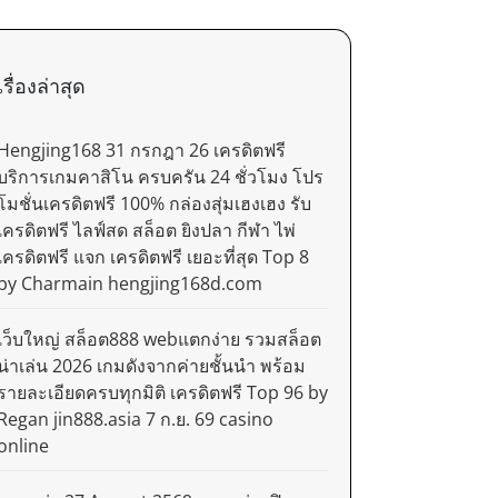
เรื่องล่าสุด
Hengjing168 31 กรกฎา 26 เครดิตฟรี
บริการเกมคาสิโน ครบครัน 24 ชั่วโมง โปร
โมชั่นเครดิตฟรี 100% กล่องสุ่มเฮงเฮง รับ
เครดิตฟรี ไลฟ์สด สล็อต ยิงปลา กีฬา ไพ่
เครดิตฟรี แจก เครดิตฟรี เยอะที่สุด Top 8
by Charmain hengjing168d.com
เว็บใหญ่ สล็อต888 webแตกง่าย รวมสล็อต
น่าเล่น 2026 เกมดังจากค่ายชั้นนำ พร้อม
รายละเอียดครบทุกมิติ เครดิตฟรี Top 96 by
Regan jin888.asia 7 ก.ย. 69 casino
online