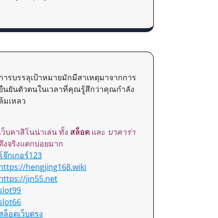
การบรรลุเป้าหมายมักมีสาเหตุมาจากการ
ยืนยันตัวตนในเวลาที่คุณรู้สึกว่าคุณกำลัง
ล้มเหลว
เว็บคาสิโนน่าเล่น ทั้ง
สล็อต
และ
บาคาร่า
ตึงจริงแตกบ่อยมาก
โจ๊กเกอร์123
https://hengjing168.wiki
https://jin55.net
slot99
slot66
สล็อตเว็บตรง