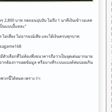
800 บาท กดถอนปุบปับ ไม่ถึง 1 นาทีเงินเข้าวอเลท
เป็นแบบงี้แหละ”
ด ไม่เสี่ยง ไม่อารมณ์เสีย และได้เงินครบทุกบาท
ด้ sagame168
รมีตัวเลือกที่ไม่ต้องพึ่งธนาคารถือว่าเป็นจุดเด่นมากมาย
ากต้องการเผยข้อมูล หรือบางทีระบบแบงค์ล่มบ่อยเกิน
พวกนี้ได้หมด เพราะว่า: