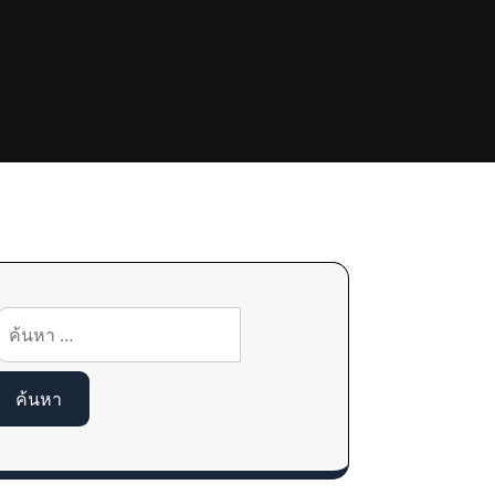
ค้นหา
สำหรับ: