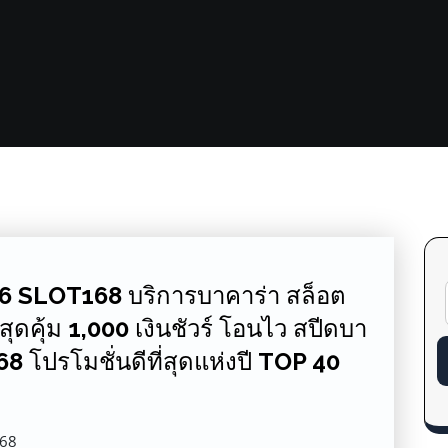
6 SLOT168 บริการบาคาร่า สล็อต
คุ้ม 1,000 เงินชัวร์ โอนไว สปีดบา
68 โปรโมชั่นดีที่สุดแห่งปี TOP 40
168