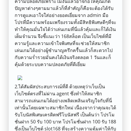
ความปลอดภัยเพราะไม่งั้นแล้วอาจก่อให้คุณเกิด
ปัญหาต่างๆตามมาแล้วก็ที่สำคัญก็คือจะต้องได้รับ
การดูแลเอาใจใส่อย่างยอดเยี่ยมจาก admin มือ
โปรที่มีความพร้อมเพรียงรวมทั้งมีสิทธิพิเศษดีๆที่จะ
ทำให้คุณมั่นใจได้ว่าเล่นเกมที่นี่แล้วคุ้มและก็ได้เงิน
เต็มจำนวน จึงชี้แนะว่า 168สล็อต เป็นเว็บไซต์ที่มี
ความรู้และความเข้าใจพิเศษที่จะช่วยให้สมาชิก
เล่นเกมได้อย่างผู้ชำนาญครึกครื้นแล้วก็สะดวกไป
กับความร่ำรวยมั่นคงได้เงินจริงตลอด 1 วันและก็
คุ้มด้วยระบบความปลอดภัยที่ดีเยี่ยม
2.ได้สัมผัสประสบการณ์ที่ดี ด้วยเหตุว่าเว็บเป็น
เว็บไซต์ตรงที่ไม่ผ่าน agent ซึ่งทำให้สมาชิก
สามารถเล่นเกมได้อย่างเพลิดเพลินเจริญใจกับที่นี่
เท่านั้นโดยเฉพาะสมาชิกใหม่ เนื่องจากว่าคุณจะได้
รับโบนัสพิเศษเครดิตฟรีโบนัสฟรี เป็นต้นว่า โปรโม
ชั่นฝาก 50 รับ 100 บาท โปรโมชั่นฝาก 100 รับ 188
ซึ่งเป็นเว็บไซต์ slot168 ที่จะสร้างความคุ้มค่าให้กับ