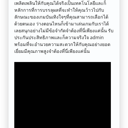
เพลิดเพลินให้กับคุณได้จริงเป็นเทคโนโลยีและก็
หลักการที่การบรรลุผลที่จะทำให้คุณว้าวไปกับ
ลักษณะของเกมบันเทิงใจๆที่คุณสามารถเลือกได้
ด้วยตนเอง ว่างตอนไหนก็เข้ามาเล่นเกมกับเราได้
เลยสนุกอย่างไม่มีข้อจำกัดจำต้องที่นี่เพียงแค่นั้น รับ
ประกันประสิทธิภาพและก็ความจริงใจ admin
พร้อมที่จะอำนวยความสะดวกให้กับคุณอย่างยอด
เยี่ยมมีคุณภาพสูงจำต้องที่นี่เพียงแค่นั้น
6.สามารถเล่นเกมผ่าน application บนโทรศัพท์