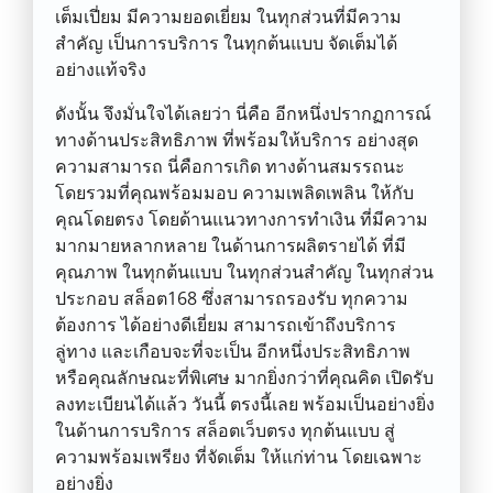
เต็มเปี่ยม มีความยอดเยี่ยม ในทุกส่วนที่มีความ
สำคัญ เป็นการบริการ ในทุกต้นแบบ จัดเต็มได้
อย่างแท้จริง
ดังนั้น จึงมั่นใจได้เลยว่า นี่คือ อีกหนึ่งปรากฏการณ์
ทางด้านประสิทธิภาพ ที่พร้อมให้บริการ อย่างสุด
ความสามารถ นี่คือการเกิด ทางด้านสมรรถนะ
โดยรวมที่คุณพร้อมมอบ ความเพลิดเพลิน ให้กับ
คุณโดยตรง โดยด้านแนวทางการทำเงิน ที่มีความ
มากมายหลากหลาย ในด้านการผลิตรายได้ ที่มี
คุณภาพ ในทุกต้นแบบ ในทุกส่วนสำคัญ ในทุกส่วน
ประกอบ สล็อต168 ซึ่งสามารถรองรับ ทุกความ
ต้องการ ได้อย่างดีเยี่ยม สามารถเข้าถึงบริการ
ลู่ทาง และเกือบจะที่จะเป็น อีกหนึ่งประสิทธิภาพ
หรือคุณลักษณะที่พิเศษ มากยิ่งกว่าที่คุณคิด เปิดรับ
ลงทะเบียนได้แล้ว วันนี้ ตรงนี้เลย พร้อมเป็นอย่างยิ่ง
ในด้านการบริการ สล็อตเว็บตรง ทุกต้นแบบ สู่
ความพร้อมเพรียง ที่จัดเต็ม ให้แก่ท่าน โดยเฉพาะ
อย่างยิ่ง