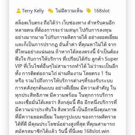
Terry Kelly
ไม่มีความเห็น
168slot
สล็อตเว็บตรง ถือได้ว่า เว็บช่องทาง สำหรับคนอีก
หลายคน ที่ต้องการจะร่วมสนุก ไปกับการลงทุน
อย่างมากมาย ไปกับการผลิตรายได้ อย่างยอดเยี่ยม
และก็เป็นการปรากฏ อันล้ำค่า ที่คุณหาไม่ได้ จาก
ที่ไหนอย่างแน่นอน ถ้าหากได้ลองตรงนี้ จำเป็นต้อง
พึงใจ กับการให้บริการ ที่เปรียบได้กับ ลูกค้า Super
VIP ที่เว็บไซต์อื่นๆไม่สามารถทำได้ ไม่ว่าจะเป็นอีก
ทั้ง การติดต่อถามไถ่ ผ่านทีมงาน โดยตรง 1 วัน
หรือ รวมไปถึงการให้บริการต่างๆที่รองรับระบบ
การคลังทุกต้นแบบ อย่างดีเยี่ยม มีความสำคัญ ใน
ทุกประสิทธิภาพ มีความพร้อม ในทุกการบริการ
และเชื่อมั่นได้เลยว่า สิ่งกลุ่มนี้ คือ อีกหนึ่งบริการที่
มีความน่าประทับใจ สิ่งพวกนี้ เป็นอีกหนึ่งคุณภาพ
ที่มีความยอดเยี่ยม ในทุกรูปแบบ ของการผลิตราย
ได้ที่ดี มีคุณประโยชน์อย่างสูงที่สุด ที่คุณสามารถ
สมัครสมาชิกได้แล้ว วันนี้ ที่นี่เลย 168slot.win