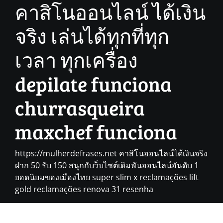
คาสิโนออนไลน์ ได้เงิน
Skip
to
จริง เล่นได้ทุกที่ทุก
Content
เวลา ทุกเครื่อง
depilate funciona
churrasqueira
maxchef funciona
https://mulherdefrases.net คาสิโนออนไลน์ได้เงินจริง
ฝาก 50 รับ 150 สนุกกับว็บไซต์เดิมพันออนไลน์อันดับ 1
ยอดนิยมของเมืองไทย super slim x reclamações lift
gold reclamações renova 31 resenha