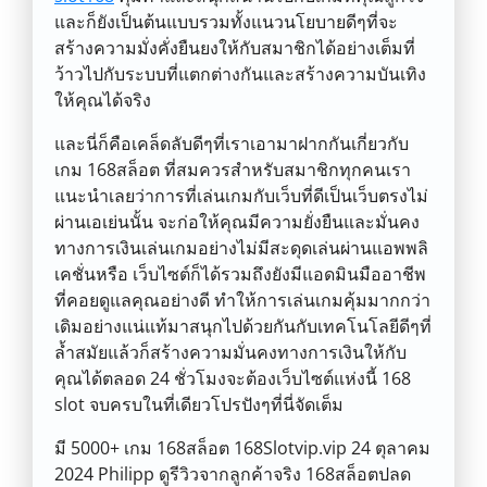
และก็ยังเป็นต้นแบบรวมทั้งแนวนโยบายดีๆที่จะ
สร้างความมั่งคั่งยืนยงให้กับสมาชิกได้อย่างเต็มที่
ว้าวไปกับระบบที่แตกต่างกันและสร้างความบันเทิง
ให้คุณได้จริง
และนี่ก็คือเคล็ดลับดีๆที่เราเอามาฝากกันเกี่ยวกับ
เกม 168สล็อต ที่สมควรสำหรับสมาชิกทุกคนเรา
แนะนำเลยว่าการที่เล่นเกมกับเว็บที่ดีเป็นเว็บตรงไม่
ผ่านเอเย่นนั้น จะก่อให้คุณมีความยั่งยืนและมั่นคง
ทางการเงินเล่นเกมอย่างไม่มีสะดุดเล่นผ่านแอพพลิ
เคชั่นหรือ เว็บไซต์ก็ได้รวมถึงยังมีแอดมินมืออาชีพ
ที่คอยดูแลคุณอย่างดี ทำให้การเล่นเกมคุ้มมากกว่า
เดิมอย่างแน่แท้มาสนุกไปด้วยกันกับเทคโนโลยีดีๆที่
ล้ำสมัยแล้วก็สร้างความมั่นคงทางการเงินให้กับ
คุณได้ตลอด 24 ชั่วโมงจะต้องเว็บไซต์แห่งนี้ 168
slot จบครบในที่เดียวโปรปังๆที่นี่จัดเต็ม
มี 5000+ เกม 168สล็อต 168Slotvip.vip 24 ตุลาคม
2024 Philipp ดูรีวิวจากลูกค้าจริง 168สล็อตปลด