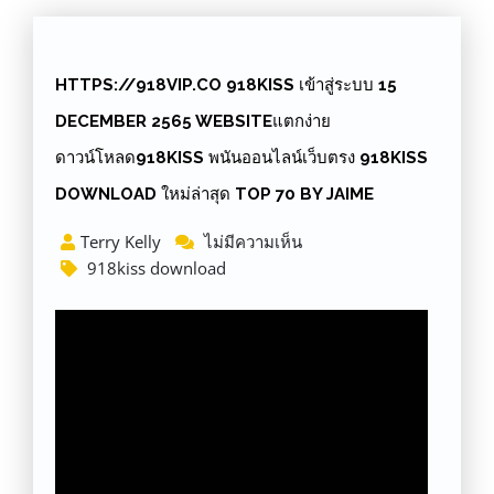
HTTPS://918VIP.CO 918KISS เข้าสู่ระบบ 15
DECEMBER 2565 WEBSITEแตกง่าย
ดาวน์โหลด918KISS พนันออนไลน์เว็บตรง 918KISS
DOWNLOAD ใหม่ล่าสุด TOP 70 BY JAIME
Terry Kelly
ไม่มีความเห็น
918kiss download