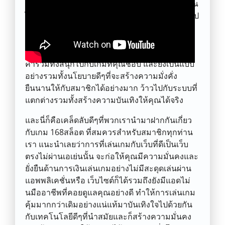
เคลื่อนที่ได้ทั้งยังระบบ android และ iOS โดยที่คุณ
ไม่ต้องไปดาวน์โหลดที่อื่นๆให้ยุ่งยากเพียงแค่เข้าไป
ในเว็บ 168สล็อต จากนั้นคุณก็คลิกคำว่า
ดาวน์โหลดซึ่งจะมี QR code มาให้คุณสามารถ
ดาวน์โหลดได้ทั้งยังระบบ android และก็ iOS คุ้ม
ค่ารวมทั้งสนุกไปกับเกมที่คุณชอบ และยังเป็นแบบ
อย่างรวมทั้งนโยบายดีๆที่จะสร้างความมั่งคั่ง
ยืนนานให้กับสมาชิกได้อย่างมาก ว้าวไปกับระบบที่
แตกต่างรวมทั้งสร้างความบันเทิงให้คุณได้จริง
และนี่ก็คือเคล็ดลับดีๆที่พวกเรานำมาฝากกันเกี่ยว
กับเกม 168สล็อต ที่สมควรสำหรับสมาชิกทุกท่าน
เรา แนะนำเลยว่าการที่เล่นเกมกับเว็บที่ดีเป็นเว็บ
ตรงไม่ผ่านเอเย่นนั้น จะก่อให้คุณมีความมั่นคงและ
ยั่งยืนด้านการเงินเล่นเกมอย่างไม่มีสะดุดเล่นผ่าน
แอพพลิเคชั่นหรือ เว็บไซต์ก็ได้รวมถึงยังมีแอดไม่
นมืออาชีพที่คอยดูแลคุณอย่างดี ทำให้การเล่นเกม
คุ้มมากกว่าเดิมอย่างแน่แท้มาบันเทิงใจไปด้วยกัน
กับเทคโนโลยีดีๆที่นำสมัยและก็สร้างความมั่นคง