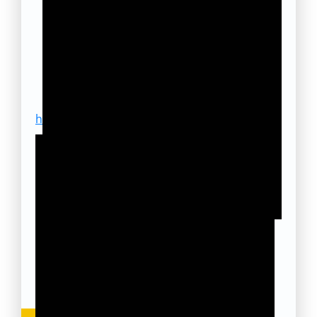
https://cutt.ly/UeIUk4iK
…