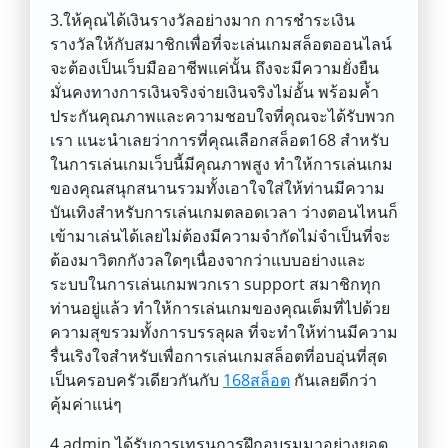
3.ให้คุณได้เงินรางวัลอย่างมาก การชำระเงิน
รางวัลให้กับสมาชิกเพื่อที่จะเล่นเกมสล็อตออนไลน์
จะต้องเป็นเว็บมืออาชีพแค่นั้น ถึงจะมีความยั่งยืน
มั่นคงทางการเงินจริงจ่ายเงินจริงไม่อั้น พร้อมค้ำ
ประกันคุณภาพและความชอบใจที่คุณจะได้รับพวก
เรา แนะนำเลยว่าการที่คุณเลือกสล็อต168 สำหรับ
ในการเล่นเกมเว็บนี้มีคุณภาพสูง ทำให้การเล่นเกม
ของคุณสนุกสนานรวมทั้งเอาใจใส่ให้ท่านมีความ
บันเทิงสำหรับการเล่นเกมตลอดเวลา ว่างตอนไหนก็
เข้ามาเล่นได้เลยไม่ต้องมีความจำกัดไม่จำเป็นที่จะ
ต้องมาวิตกกังวลใดๆเนื่องจากว่าแบบอย่างและ
ระบบในการเล่นเกมพวกเรา support สมาชิกทุก
ท่านอยู่แล้ว ทำให้การเล่นเกมของคุณเต็มที่ไปด้วย
ความสุขรวมทั้งการบรรลุผล ที่จะทำให้ท่านมีความ
รื่นเริงใจสำหรับเพื่อการเล่นเกมสล็อตที่อบอุ่นที่สุด
เป็นครอบครัวเดียวกันกับ
168สล็อต
กันเลยดีกว่า
คุ้มค่าแน่ๆ
4.admin ได้รับการเทรนการฝึกอบรมมาอย่างยอด