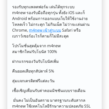
รองรับทุกแพลตฟอร์ม เล่นได้ทุกระบบ
m4new รองรับมือถือทุกรุ่น ทั้งยัง iOS และก็
Android พร้อมการออกแบบเว็บให้ใช้งานง่าย
โหลดเร็ว ไม่กระตุก ไม่กินเน็ต ไม่ว่าจะเล่นผ่าน
Chrome,
m4new เข้าสู่ระบบ
Safari หรือ
เบราว์เซอร์อะไรก็ตามก็ไม่มีสะดุด
โปรโมชั่นสุดคุ้มจาก m4new
สมาชิกใหม่รับโบนัส 100%
ฝากแรกของวันรับโบนัสเพิ่ม
คืนยอดเสียทุกสัปดาห์ 5%
สุ่มแจกเครดิตฟรีแต่ละวัน
เชื้อเชิญเพื่อนรับค่าคอมมิชชันแบบรายเดือน
️ มั่นคง ไม่เป็นอันตราย มาตรฐานระดับสากล
m4new ใช้เทคโนโลยีรักษาความปลอดภัย SSL