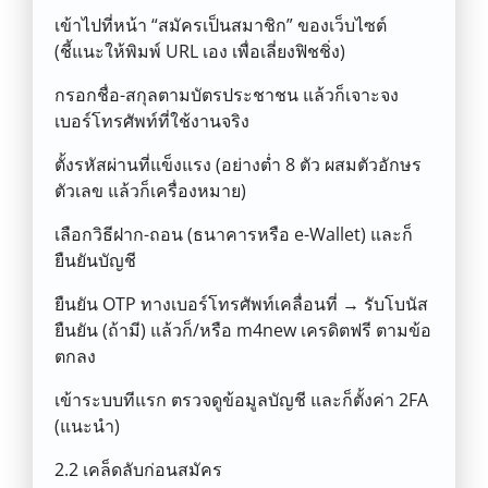
เข้าไปที่หน้า “สมัครเป็นสมาชิก” ของเว็บไซต์
(ชี้แนะให้พิมพ์ URL เอง เพื่อเลี่ยงฟิชชิ่ง)
กรอกชื่อ-สกุลตามบัตรประชาชน แล้วก็เจาะจง
เบอร์โทรศัพท์ที่ใช้งานจริง
ตั้งรหัสผ่านที่แข็งแรง (อย่างต่ำ 8 ตัว ผสมตัวอักษร
ตัวเลข แล้วก็เครื่องหมาย)
เลือกวิธีฝาก-ถอน (ธนาคารหรือ e-Wallet) และก็
ยืนยันบัญชี
ยืนยัน OTP ทางเบอร์โทรศัพท์เคลื่อนที่ → รับโบนัส
ยืนยัน (ถ้ามี) แล้วก็/หรือ m4new เครดิตฟรี ตามข้อ
ตกลง
เข้าระบบทีแรก ตรวจดูข้อมูลบัญชี และก็ตั้งค่า 2FA
(แนะนำ)
2.2 เคล็ดลับก่อนสมัคร