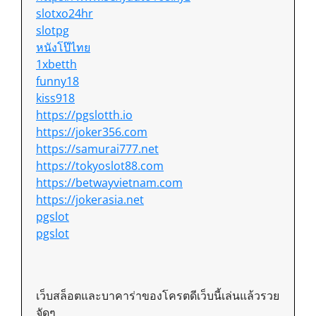
slotxo24hr
slotpg
หนังโป๊ไทย
1xbetth
funny18
kiss918
https://pgslotth.io
https://joker356.com
https://samurai777.net
https://tokyoslot88.com
https://betwayvietnam.com
https://jokerasia.net
pgslot
pgslot
เว็บสล็อตและบาคาร่าของโครตดีเว็บนี้เล่นแล้วรวย
จัดๆ