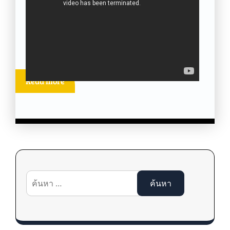
สมัครเลยตอนนี้ รับเครดิตฟรีในทันที
m4new — เว็บตรงประสิทธิภาพของจริง เล่นแล้ว
ถอนได้ทุกยอด
…
Read more
ค้นหา
สำหรับ: