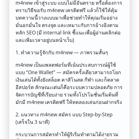
m4new เข้าสู่ระบบ แบบไม่มีอันตราย หรือต้องการ
ทราบวิธีขอรับ m4new เครดิตฟรี แล้วก็ใช้ให้คุ้ม
บทความนี้วางแบบมาเพื่อช่วยทำให้คุณเริ่มอย่าง
มั่นอกมั่นใจ ตรงจุด และเหมาะกับการอ้างอิงตาม
หลัก SEO (มี internal link ชี้แนะเพื่อผู้อ่านคลิกต่อ
และเพิ่มเวลาอยู่บนหน้าเว็บ)
1. ทำความรู้จักกับ m4new — ภาพรวมสั้นๆ
m4new เป็นแพลตฟอร์มที่เน้นประสบการณ์ผู้ใช้
แบบ “One Wallet” — สมัครครั้งเดียวสามารถโยก
เงินเล่นได้ทั้งยังสล็อต คาสิโนสด กีฬา และก็ตลาด
อีสปอร์ต ลักษณะเด่นก็คือระบบความปลอดภัย การ
จัดการบัญชีที่เรียบง่าย รวมทั้งโปรโมชั่นเริ่มต้นที่
มักมี m4new เครดิตฟรี ให้ทดลองเล่นก่อนฝากจริง
2. แนวทาง m4new สมัคร แบบ Step-by-Step
(เสร็จใน 3 นาที)
กระบวนการสมัครทำให้ผู้ริเริ่มทำตามได้ง่ายรวม