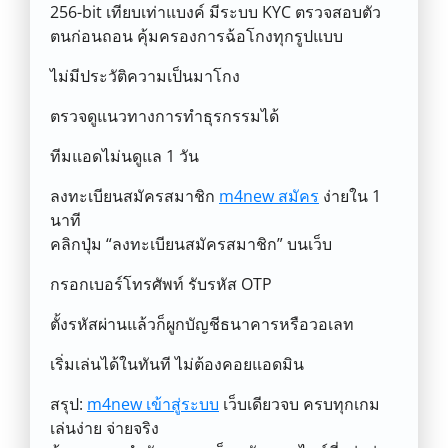
256-bit เทียบเท่าแบงค์ มีระบบ KYC ตรวจสอบตัว
ตนก่อนถอน คุ้มครองการฉ้อโกงทุกรูปแบบ
ไม่มีประวัติความเป็นมาโกง
ตรวจดูแนวทางการทำธุรกรรมได้
ทีมแอดไม่นดูแล 1 วัน
ลงทะเบียนสมัครสมาชิก
m4new สมัคร
ง่ายใน 1
นาที
คลิกปุ่ม “ลงทะเบียนสมัครสมาชิก” บนเว็บ
กรอกเบอร์โทรศัพท์ รับรหัส OTP
ตั้งรหัสผ่านแล้วก็ผูกบัญชีธนาคารหรือวอเลท
เริ่มเล่นได้ในทันที ไม่ต้องคอยแอดมิน
สรุป:
m4new เข้าสู่ระบบ
เว็บเดียวจบ ครบทุกเกม
เล่นง่าย จ่ายจริง