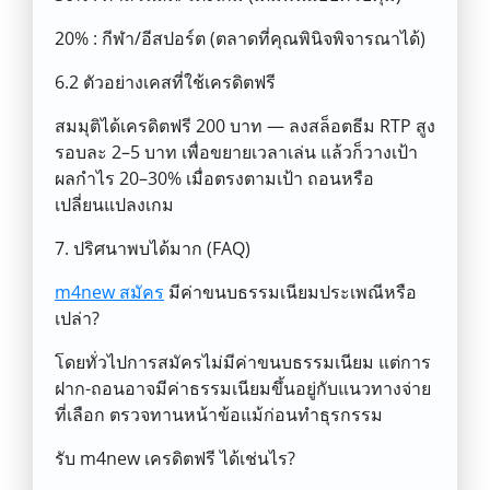
20% : กีฬา/อีสปอร์ต (ตลาดที่คุณพินิจพิจารณาได้)
6.2 ตัวอย่างเคสที่ใช้เครดิตฟรี
สมมุติได้เครดิตฟรี 200 บาท — ลงสล็อตธีม RTP สูง
รอบละ 2–5 บาท เพื่อขยายเวลาเล่น แล้วก็วางเป้า
ผลกำไร 20–30% เมื่อตรงตามเป้า ถอนหรือ
เปลี่ยนแปลงเกม
7. ปริศนาพบได้มาก (FAQ)
m4new สมัคร
มีค่าขนบธรรมเนียมประเพณีหรือ
เปล่า?
โดยทั่วไปการสมัครไม่มีค่าขนบธรรมเนียม แต่การ
ฝาก-ถอนอาจมีค่าธรรมเนียมขึ้นอยู่กับแนวทางจ่าย
ที่เลือก ตรวจทานหน้าข้อแม้ก่อนทำธุรกรรม
รับ m4new เครดิตฟรี ได้เช่นไร?