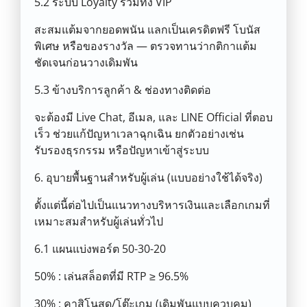
5.2 ระบบ Loyalty รวมทั้ง VIP
สะสมแต้มจากยอดพนัน แลกเป็นเครดิตฟรี โบนัส
พิเศษ หรือของรางวัล — ตรวจทานว่ากติกาแต้ม
ชัดเจนก่อนวางเดิมพัน
5.3 ข้างบริการลูกค้า & ช่องทางติดต่อ
จะต้องมี Live Chat, อีเมล, และ LINE Official ที่ตอบ
เร็ว ช่วยแก้ปัญหาเวลาฉุกเฉิน ยกตัวอย่างเช่น
รับรองธุรกรรม หรือปัญหาเข้าสู่ระบบ
6. อุบายพื้นฐานสำหรับผู้เล่น (แบบอย่างใช้ได้จริง)
ตั้งแต่นี้ต่อไปเป็นแนวทางบริหารเงินและเลือกเกมที่
เหมาะสมสำหรับผู้เล่นทั่วไป
6.1 แผนแบ่งพอร์ต 50-30-20
50% : เล่นสล็อตที่มี RTP ≥ 96.5%
30% : คาสิโนสด/โต๊ะเกม (เดิมพันแบบควบคุม)