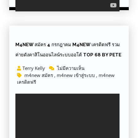
M4NEW สมัคร 4 กรกฎาคม M4NEW เครดิตฟรี รวม
ค่ายดังคาสิโนออนไลน์ระบบออโต้ TOP 68 BY PETE
Terry Kelly
ไม่มีความเห็น
m4new สมัคร
,
m4new เข้าสู่ระบบ
,
m4new
เครดิตฟรี