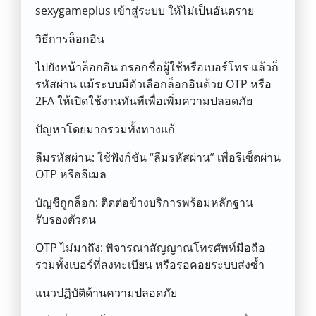
sexygameplus เข้าสู่ระบบ ให้ไม่เป็นอันตราย
วิธีการล็อกอิน
ไปยังหน้าล็อกอิน กรอกชื่อผู้ใช้หรือเบอร์โทร แล้วก็
รหัสผ่าน แม้ระบบมีตัวเลือกล็อกอินด้วย OTP หรือ
2FA ให้เปิดใช้งานทันทีเพื่อเพิ่มความปลอดภัย
ปัญหาโดยมากรวมทั้งทางแก้
ลืมรหัสผ่าน: ใช้ฟังก์ชัน “ลืมรหัสผ่าน” เพื่อรีเซ็ตผ่าน
OTP หรืออีเมล
บัญชีถูกล็อก: ติดต่อข้างบริการพร้อมหลักฐาน
รับรองตัวตน
OTP ไม่มาถึง: พิจารณาสัญญาณโทรศัพท์มือถือ
รวมทั้งเบอร์ที่ลงทะเบียน หรือรอคอยระบบส่งซ้ำ
แนวปฏิบัติด้านความปลอดภัย