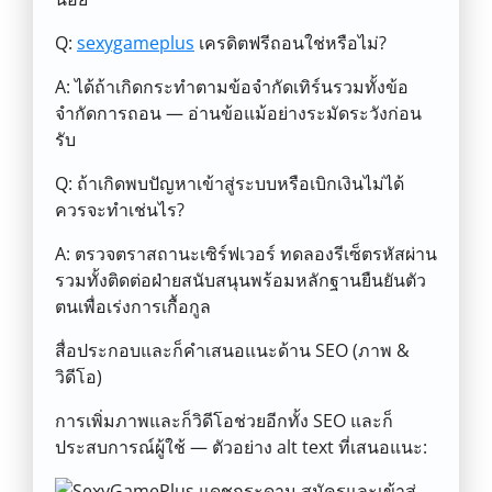
Q:
sexygameplus
เครดิตฟรีถอนใช่หรือไม่?
A: ได้ถ้าเกิดกระทำตามข้อจำกัดเทิร์นรวมทั้งข้อ
จำกัดการถอน — อ่านข้อแม้อย่างระมัดระวังก่อน
รับ
Q: ถ้าเกิดพบปัญหาเข้าสู่ระบบหรือเบิกเงินไม่ได้
ควรจะทำเช่นไร?
A: ตรวจตราสถานะเซิร์ฟเวอร์ ทดลองรีเซ็ตรหัสผ่าน
รวมทั้งติดต่อฝ่ายสนับสนุนพร้อมหลักฐานยืนยันตัว
ตนเพื่อเร่งการเกื้อกูล
สื่อประกอบและก็คำเสนอแนะด้าน SEO (ภาพ &
วิดีโอ)
การเพิ่มภาพและก็วิดีโอช่วยอีกทั้ง SEO และก็
ประสบการณ์ผู้ใช้ — ตัวอย่าง alt text ที่เสนอแนะ: