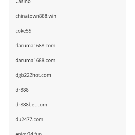
Casino
chinatown888.win
coke55
daruma1688.com
daruma1688.com
dgb222hot.com
dr888
dr888bet.com
du2477.com
enjoy24.fun