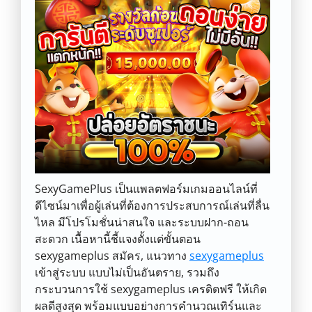
SexyGamePlus เป็นแพลตฟอร์มเกมออนไลน์ที่
ดีไซน์มาเพื่อผู้เล่นที่ต้องการประสบการณ์เล่นที่ลื่น
ไหล มีโปรโมชั่นน่าสนใจ และระบบฝาก-ถอน
สะดวก เนื้อหานี้ชี้แจงตั้งแต่ขั้นตอน
sexygameplus สมัคร, แนวทาง
sexygameplus
เข้าสู่ระบบ แบบไม่เป็นอันตราย, รวมถึง
กระบวนการใช้ sexygameplus เครดิตฟรี ให้เกิด
ผลดีสูงสุด พร้อมแบบอย่างการคำนวณเทิร์นและ