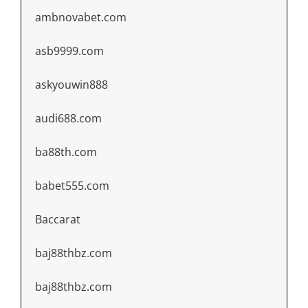
ambnovabet.com
asb9999.com
askyouwin888
audi688.com
ba88th.com
babet555.com
Baccarat
baj88thbz.com
baj88thbz.com