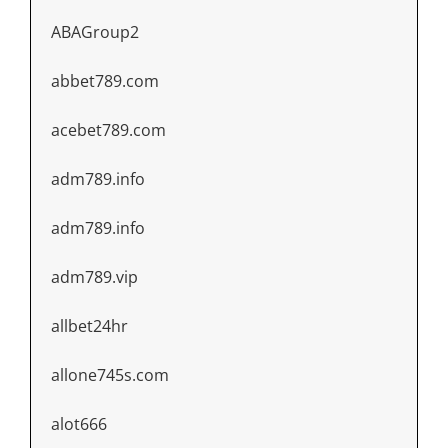
ABAGroup2
abbet789.com
acebet789.com
adm789.info
adm789.info
adm789.vip
allbet24hr
allone745s.com
alot666