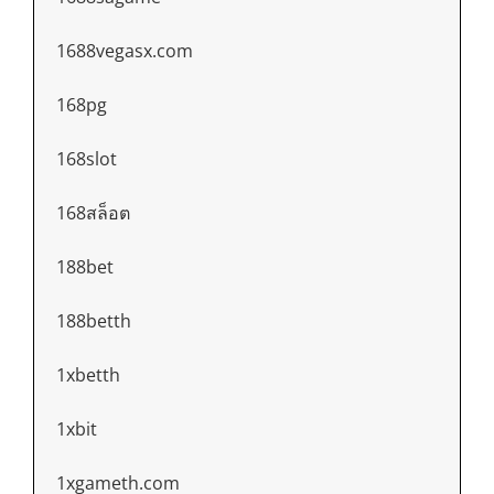
1688vegasx.com
168pg
168slot
168สล็อต
188bet
188betth
1xbetth
1xbit
1xgameth.com