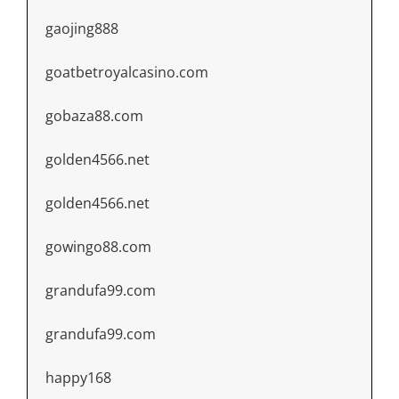
gaojing888
goatbetroyalcasino.com
gobaza88.com
golden4566.net
golden4566.net
gowingo88.com
grandufa99.com
grandufa99.com
happy168