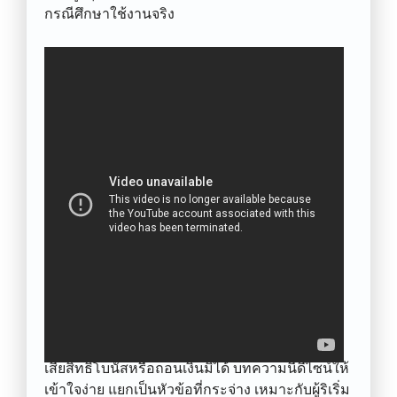
กรณีศึกษาใช้งานจริง
บทนำ — เพราะอะไรจะต้องอ่านเนื้อหานี้ก่อน
สมัคร
การสมัครใช้งานโดยไม่รู้เรื่องข้อตกลงหรือเปล่า
ทราบระบบของเว็บไซต์เกม อาจจะเป็นผลให้คุณ
เสียสิทธิ์โบนัสหรือถอนเงินมิได้ บทความนี้ดีไซน์ให้
เข้าใจง่าย แยกเป็นหัวข้อที่กระจ่าง เหมาะกับผู้ริเริ่ม