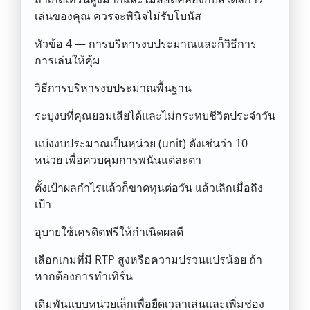
เล่นของคุณ ควรจะพินิจไม่รับโบนัส
หัวข้อ 4 — การบริหารงบประมาณและก็วิธีการ
การเล่นให้คุ้ม
วิธีการบริหารงบประมาณพื้นฐาน
ระบุงบที่คุณยอมเสียได้และไม่กระทบชีวิตประจำวัน
แบ่งงบประมาณเป็นหน่วย (unit) ดังเช่นว่า 10
หน่วย เพื่อควบคุมการพนันแต่ละตา
ตั้งเป้าผลกำไรแล้วก็ขาดทุนต่อวัน แล้วเลิกเมื่อถึง
เป้า
อุบายใช้เครดิตฟรีให้กำเนิดผลดี
เลือกเกมที่มี RTP สูงหรือความปรวนแปรน้อย ถ้า
หากต้องการทำเทิร์น
เดิมพันแบบหน่วยเล็กเพื่อยืดเวลาเล่นและเพิ่มช่อง