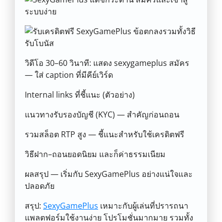
วิดีโอ 30–60 วินาที: แสดง sexygameplus สมัคร
— ใส่ caption ที่มีคีย์เวิร์ด
Internal links ที่ชี้แนะ (ตัวอย่าง)
แนวทางรับรองบัญชี (KYC) — สำคัญก่อนถอน
รวมสล็อต RTP สูง — ชี้แนะสำหรับใช้เครดิตฟรี
วิธีฝาก–ถอนยอดนิยม และก็ค่าธรรมเนียม
ผลสรุป — เริ่มกับ SexyGamePlus อย่างแน่ใจและ
ปลอดภัย
สรุป:
SexyGamePlus
เหมาะกับผู้เล่นที่ปรารถนา
แพลตฟอร์มใช้งานง่าย โปรโมชั่นมากมาย รวมทั้ง