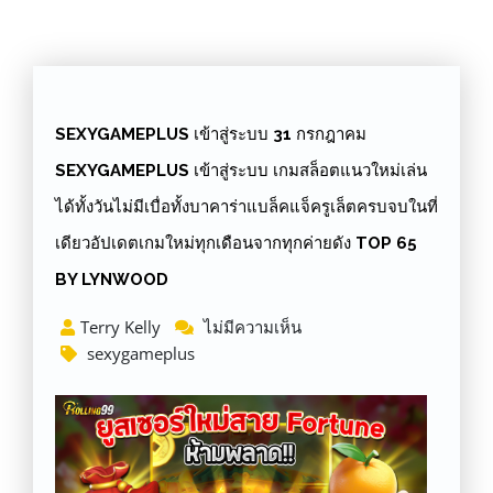
SEXYGAMEPLUS เข้าสู่ระบบ 31 กรกฎาคม
SEXYGAMEPLUS เข้าสู่ระบบ เกมสล็อตแนวใหม่เล่น
ได้ทั้งวันไม่มีเบื่อทั้งบาคาร่าแบล็คแจ็ครูเล็ตครบจบในที่
เดียวอัปเดตเกมใหม่ทุกเดือนจากทุกค่ายดัง TOP 65
BY LYNWOOD
Terry Kelly
ไม่มีความเห็น
sexygameplus