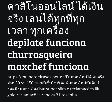
คาสิโนออนไลน์ ได้เงิน
Skip
to
จริง เล่นได้ทุกที่ทุก
Content
เวลา ทุกเครื่อง
depilate funciona
churrasqueira
maxchef funciona
https://mulherdefrases.net คาสิโนออนไลน์ได้เงินจริง
ฝาก 50 รับ 150 สนุกกับว็บไซต์เดิมพันออนไลน์อันดับ 1
ยอดนิยมของเมืองไทย super slim x reclamações lift
gold reclamações renova 31 resenha