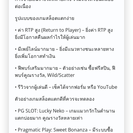
ต่อเนื่อง
รูปแบบของเกมสล็อตแตกง่าย
• ค่า RTP สูง (Return to Player) – ยิ่งค่า RTP สูง
ยิ่งมีโอกาสคืนผลกำไรให้ผู้เล่นมาก
• มีเพย์ไลน์มากมาย – ยิ่งมีแนวทางชนะหลายทาง
ยิ่งเพิ่มโอกาสทำเงิน
• ฟีพบร์เสริมมากมาย – ตัวอย่างเช่น ซื้อฟรีสปิน, ฟี
พบร์คูณรางวัล, Wild/Scatter
• รีวิวจากผู้เล่นดี – เช็คได้จากฟอรั่ม หรือ YouTube
ตัวอย่างเกมสล็อตแตกดีที่ควรจะทดลอง
• PG SLOT: Lucky Neko – เกมแมวกวักในตำนาน
แตกบ่อยมาก คูณรางวัลหลายเท่า
• Pragmatic Play: Sweet Bonanza – มีระบบซื้อ