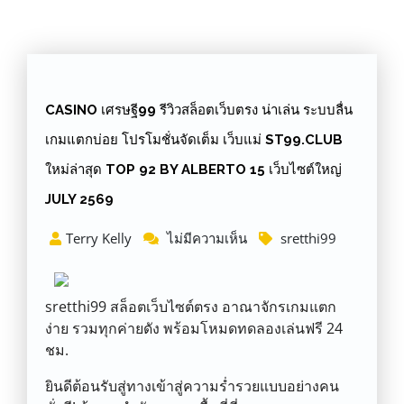
CASINO เศรษฐี99 รีวิวสล็อตเว็บตรง น่าเล่น ระบบลื่น
เกมแตกบ่อย โปรโมชั่นจัดเต็ม เว็บแม่ ST99.CLUB
ใหม่ล่าสุด TOP 92 BY ALBERTO 15 เว็บไซต์ใหญ่
JULY 2569
Terry Kelly
ไม่มีความเห็น
sretthi99
sretthi99 สล็อตเว็บไซต์ตรง อาณาจักรเกมแตก
ง่าย รวมทุกค่ายดัง พร้อมโหมดทดลองเล่นฟรี 24
ชม.
ยินดีต้อนรับสู่ทางเข้าสู่ความร่ำรวยแบบอย่างคน