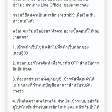
ชั่วโมง ผ่านทาง Line Official ของพวกเราค่ะ
กรรมวิธีสมัครเป็นสมาชิก sretthi99 เพื่อเริ่มเส้น
ทางคนมั่งคั่ง
พร้อมจะเริ่มหรือยังขา ทำตามอย่างขั้นตอนนี้ได้เลย
ง่ายสุดๆๆ
1. เข้าหน้าเว็บไซต์ คลิกไปที่หน้าเว็บหลักของ
เศรษฐี99
2. กรอกเบอร์โทรศัพท์ เพื่อรับรหัส OTP สำหรับการ
ยืนยันตัวตน
3. ตั้งรหัสผ่านรวมทั้งผูกบัญชี เข้ารหัสที่คุณจำได้
แม่นๆและก็กำหนดบัญชีธนาคารสำหรับรับเงิน
รางวัล
4. เริ่มต้นความเพลิดเพลิน ฝากเงินเข้าระบบ อย่าลืม
ดูโปรโมชั่นสำหรับสมาชิกใหม่นะคะ แล้วเริ่มปั่นได้