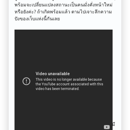
พร้อมจะเปลี่ยนแปลงสถานะเป็นคนมั่งคั่งหน้าใหม่
หรือยังค่ะ? ถ้าเกิดพร้อมแล้ว ตามไปเจาะลึกความ
ปังของเว็บแห่งนี้กันเลย
sretthi99 คือผู้ใดกันแน่ เพราะเหตุไรถึงขึ้นชื่อว่า
เป็นสล็อตเว็บตรงที่เยี่ยมที่สุด
ในโลกของคาสิโนออนไลน์ คำว่าเว็บตรงเป็น
สัญลักษณ์รับประกันคุณภาพค่ะ และ sretthi99 ก็
ยืนหนึ่งในฐานะเว็บไซต์ที่ไม่ผ่านเอเย่นต์ 100% ซึ่งมี