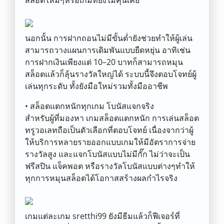
สล็อตใหม่ๆหรือเกมที่ยังไม่คุ้นเคย
นอกนั้น การฝากถอนไม่มีขั้นต่ำยังช่วยทำให้ผู้เล่น
สามารถวางแผนการเดิมพันแบบยืดหยุ่น อาทิเช่น
การฝากเงินเพียงแต่ 10–20 บาทก็สามารถหมุน
สล็อตแล้วก็ลุ้นรางวัลใหญ่ได้ ระบบนี้จึงตอบโจทย์ผู้
เล่นทุกระดับ ทั้งยังมือใหม่รวมทั้งมืออาชีพ
• สล็อตแตกหนักทุกเกม โบนัสแจกจริง
สำหรับผู้ที่มองหา เกมสล็อตแตกหนัก การเล่นสล็อต
ทรูวอเลทถือเป็นตัวเลือกที่ตอบโจทย์ เนื่องจากว่าผู้
ให้บริการหลายรายออกแบบเกมให้มีอัตราการจ่าย
รางวัลสูง และแจกโบนัสแบบไม่มีกั๊ก ไม่ว่าจะเป็น
ฟรีสปิน แจ็คพอต หรือรางวัลโบนัสแบบต่างๆทำให้
ทุกการหมุนสล็อตได้โอกาสสร้างผลกำไรจริง
เกมแต่ละเกม sretthi99 ยังมีธีมแล้วก็ฟีเจอร์ที่