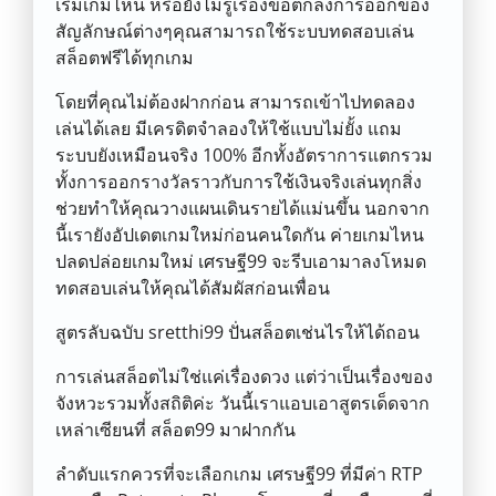
เริ่มเกมไหน หรือยังไม่รู้เรื่องข้อตกลงการออกของ
สัญลักษณ์ต่างๆคุณสามารถใช้ระบบทดสอบเล่น
สล็อตฟรีได้ทุกเกม
โดยที่คุณไม่ต้องฝากก่อน สามารถเข้าไปทดลอง
เล่นได้เลย มีเครดิตจำลองให้ใช้แบบไม่ยั้ง แถม
ระบบยังเหมือนจริง 100% อีกทั้งอัตราการแตกรวม
ทั้งการออกรางวัลราวกับการใช้เงินจริงเล่นทุกสิ่ง
ช่วยทำให้คุณวางแผนเดินรายได้แม่นขึ้น นอกจาก
นี้เรายังอัปเดตเกมใหม่ก่อนคนใดกัน ค่ายเกมไหน
ปลดปล่อยเกมใหม่ เศรษฐี99 จะรีบเอามาลงโหมด
ทดสอบเล่นให้คุณได้สัมผัสก่อนเพื่อน
สูตรลับฉบับ sretthi99 ปั่นสล็อตเช่นไรให้ได้ถอน
การเล่นสล็อตไม่ใช่แค่เรื่องดวง แต่ว่าเป็นเรื่องของ
จังหวะรวมทั้งสถิติค่ะ วันนี้เราแอบเอาสูตรเด็ดจาก
เหล่าเซียนที่ สล็อต99 มาฝากกัน
ลำดับแรกควรที่จะเลือกเกม เศรษฐี99 ที่มีค่า RTP