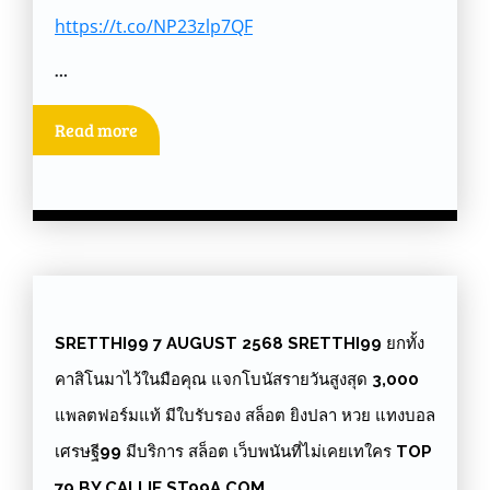
https://t.co/NP23zlp7QF
…
Read more
SRETTHI99 7 AUGUST 2568 SRETTHI99 ยกทั้ง
คาสิโนมาไว้ในมือคุณ แจกโบนัสรายวันสูงสุด 3,000
แพลตฟอร์มแท้ มีใบรับรอง สล็อต ยิงปลา หวย แทงบอล
เศรษฐี99 มีบริการ สล็อต เว็บพนันที่ไม่เคยเทใคร TOP
79 BY CALLIE ST99A.COM