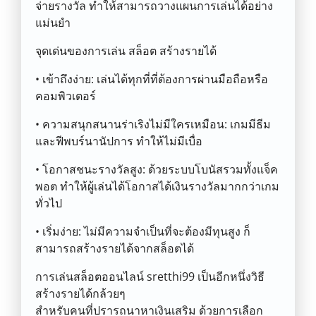
จ่ายรางวัล ทำให้สามารถวางแผนการเล่นได้อย่าง
แม่นยำ
จุดเด่นของการเล่น สล็อต สร้างรายได้
• เข้าถึงง่าย: เล่นได้ทุกที่ที่ต้องการผ่านมือถือหรือ
คอมพิวเตอร์
• ความสนุกสนานร่าเริงไม่มีใครเหมือน: เกมมีธีม
และฟีพบร์นานัปการ ทำให้ไม่มีเบื่อ
• โอกาสชนะรางวัลสูง: ด้วยระบบโบนัสรวมทั้งแจ็ค
พอต ทำให้ผู้เล่นได้โอกาสได้เงินรางวัลมากกว่าเกม
ทั่วไป
• เริ่มง่าย: ไม่มีความจำเป็นที่จะต้องมีทุนสูง ก็
สามารถสร้างรายได้จากสล็อตได้
การเล่นสล็อตออนไลน์ sretthi99 เป็นอีกหนึ่งวิธี
สร้างรายได้กล้วยๆ
สำหรับคนที่ปรารถนาหาเงินเสริม ด้วยการเลือก