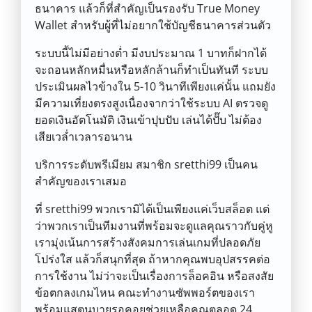
ธนาคาร แล้วก็ที่สำคัญเป็นรองรับ True Money
Wallet สำหรับผู้ที่ไม่อยากใช้บัญชีธนาคารส่วนตัว
ระบบนี้ไม่มีอย่างต่ำ มีงบประมาณ 1 บาทก็ฝากได้
จะถอนหลักหมื่นหรือหลักล้านก็ทำเป็นทันที ระบบ
ประเมินผลไวข้างใน 5-10 วินาทีเพียงแค่นั้น แถมยัง
มีความเที่ยงตรงสูงเนื่องจากว่าใช้ระบบ AI ตรวจดู
ยอดเงินอัตโนมัติ เงินเข้าปุบปับ เล่นได้ปั๊บ ไม่ต้อง
เสียเวล่ำเวลารอนาน
บริการระดับพรีเมียม สมาชิก sretthi99 เป็นคน
สำคัญของเราเสมอ
ที่ sretthi99 พวกเรามิได้เป็นเพียงแค่เว็บสล็อต แต่
ว่าพวกเราเป็นทีมงานที่พร้อมจะดูแลคุณราวกับคู่หู
เรามุ่งเน้นการสร้างสังคมการเล่นเกมที่ปลอดภัย
โปร่งใส แล้วก็สนุกที่สุด ถ้าหากคุณพบอุปสรรคต่อ
การใช้งาน ไม่ว่าจะเป็นเรื่องการล็อคอิน หรือสงสัย
ข้อตกลงเกมไหน คณะทำงานซัพพอร์ตของเรา
พร้อมแสตนบายรอคอยช่วยเหลือคุณตลอด 24