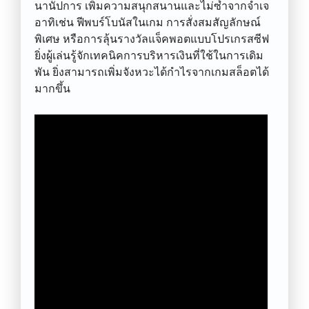
นานัปการ เพิ่มความสนุกสนานและไม่ซ้ำจากจำเจ
อาทิเช่น ฟีพบร์โบนัสในเกม การสั่งสมสัญลักษณ์
พิเศษ หรือการลุ้นรางวัลแจ็คพอตแบบโปรเกรสซีฟ
ยิ่งผู้เล่นรู้จักเทคนิคการบริหารเงินที่ใช้ในการเดิม
พัน ยิ่งสามารถเพิ่มจังหวะได้กำไรจากเกมสล็อตได้
มากขึ้น
• ระบบไม่มีอันตราย มั่นอกมั่นใจทุกการเล่น
ความปลอดภัยนับว่าเป็นสิ่งสำคัญที่สุดสำหรับการ
เล่นสล็อตออนไลน์ สล็อตทรูวอเลท มาพร้อมระบบ