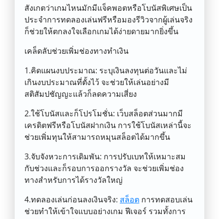
สังเกตว่าเกมไหนมักมีแจ็คพอตหรือโบนัสพิเศษเป็น
ประจำการทดลองเล่นฟรีหรือมองรีวิวจากผู้เล่นจริง
ก็ช่วยให้ตกลงใจเลือกเกมได้ง่ายดายมากยิ่งขึ้น
เคล็ดลับช่วยเพิ่มช่องทางทำเงิน
1.คิดแผนงบประมาณ: ระบุเงินลงทุนต่อวันและไม่
เกินงบประมาณที่ตั้งไว้ จะช่วยให้เล่นอย่างมี
สติสัมปชัญญะแล้วก็ลดความเสี่ยง
2.ใช้โบนัสและก็โปรโมชั่น: เว็บสล็อตส่วนมากมี
เครดิตฟรีหรือโบนัสฝากเงิน การใช้โบนัสเหล่านี้จะ
ช่วยเพิ่มทุนให้สามารถหมุนสล็อตได้มากขึ้น
3.จับจังหวะการเดิมพัน: การปรับเบทให้เหมาะสม
กับช่วงและก็รอบการออกรางวัล จะช่วยเพิ่มช่อง
ทางสำหรับการได้รางวัลใหญ่
4.ทดลองเล่นก่อนลงเงินจริง:
สล็อต
การทดสอบเล่น
ช่วยทำให้เข้าใจแบบอย่างเกม ฟีเจอร์ รวมทั้งการ