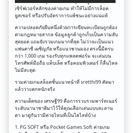
ความหมายว่าทุกการปั่นของคุณจะถูกส่งตรงไปยัง
เซิร์ฟเวอร์หลักของค่ายเกม ทำให้ไม่มีการล็อค
ยูสเซอร์ หรือปรับอัตราการแพ้ชนะอย่างแน่แท้
ความปลอดภัยยืนหนึ่งด้วยการเขียนทะเบียนถูกต้อง
ตามกฎหมายสากล ข้อมูลลูกค้าถูกเก็บเป็นความลับ
สุดยอด แถมยังรวมเกมมากที่สุด ไม่ว่าจะเป็นแนว
แฟนตาซี เผชิญภัย หรือแนวชวนมอง ตรงนี้มีครบ
กว่า 1,000 เกม รองรับทุกแพลตฟอร์ม จะเล่นบน
โทรศัพท์มือถือ แท็บเล็ต หรือคอมพิวเตอร์ ก็ลื่นไหล
ไม่มีสะดุด
รวมค่ายเกมสล็อตชั้นแนวหน้าที่ sretthi99 คัดมา
แล้วว่าแตกหนักจริง
ความเด็ดของ เศรษฐี99 คือการรวบรวมพาร์ทเนอร์
ระดับนานาชาติมาไว้ให้คุณเลือกเล่นแบบละลาน
ตา มาดูกันว่ามีค่ายไหนที่เป็นไฮไลท์บ้าง
1. PG SOFT หรือ Pocket Games Soft ค่ายเกม