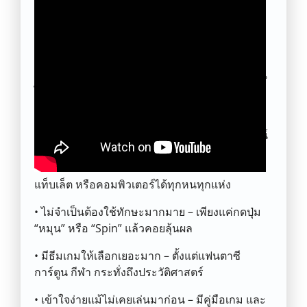
สล็อต เล่นง่ายได้เงินเร็ว – เกมที่ใครกันแน่ก็เริ่มต้น
ได้
สล็อต (Slot) คือเกมพนันที่มีต้นกำเนิดจากตู้สล็อต
แมชชีนในคาสิโนต่างแดน เมื่อเทคโนโลยีรุ่งโรจน์
จึงถูกปรับปรุงไปสู่โลกอินเตอร์เน็ต กลายเป็น
“สล็อตออนไลน์” ที่สามารถเล่นได้ผ่านมือถือ
แท็บเล็ต หรือคอมพิวเตอร์ได้ทุกหนทุกแห่ง
• ไม่จำเป็นต้องใช้ทักษะมากมาย – เพียงแค่กดปุ่ม
“หมุน” หรือ “Spin” แล้วคอยลุ้นผล
• มีธีมเกมให้เลือกเยอะมาก – ตั้งแต่แฟนตาซี
การ์ตูน กีฬา กระทั่งถึงประวัติศาสตร์
• เข้าใจง่ายแม้ไม่เคยเล่นมาก่อน – มีคู่มือเกม และ