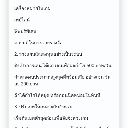
เครื่องหมายในเกม
เพย์ไลน์
ฟีพบร์พิเศษ
ความถี่ในการจ่ายรางวัล
2. วางแผนเงินลงทุนอย่างเป็นระบบ
ตั้งเป้าการเล่น ได้แก่ เล่นเพื่อผลกำไร 500 บาท/วัน
กำหนดงบประมาณสูงสุดที่พร้อมเสีย อย่างเช่น วัน
ละ 200 บาท
ถ้าได้กำไรให้หยุด หรือถอนนิดหน่อยในทันที
3. ปรับเบทให้เหมาะกับจังหวะ
เริ่มต้นเบทต่ำสุดก่อนเพื่อจับจังหวะเกม