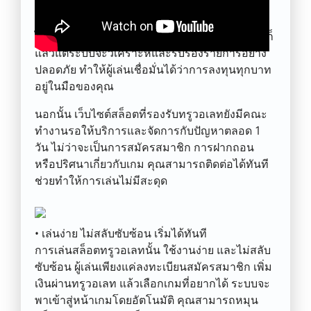
ที่ตามมาตรฐาน คุ้มครองปกป้องการหลอกลวง
รวมทั้งรักษาข้อมูลส่วนตัวของผู้เล่นอย่างเข้มงวด
ไม่ว่าคุณจะฝากเงิน เบิกเงิน หรือทำธุรกรรมอะไรก็
แล้วแต่ระบบจะวิเคราะห์และรับรองรายการอย่าง
ปลอดภัย ทำให้ผู้เล่นเชื่อมั่นได้ว่าการลงทุนทุกบาท
อยู่ในมือของคุณ
นอกนั้น เว็บไซต์สล็อตที่รองรับทรูวอเลทยังมีคณะ
ทำงานรอให้บริการและจัดการกับปัญหาตลอด 1
วัน ไม่ว่าจะเป็นการสมัครสมาชิก การฝากถอน
หรือปริศนาเกี่ยวกับเกม คุณสามารถติดต่อได้ทันที
ช่วยทำให้การเล่นไม่มีสะดุด
• เล่นง่าย ไม่สลับซับซ้อน เริ่มได้ทันที
การเล่นสล็อตทรูวอเลทนั้น ใช้งานง่าย และไม่สลับ
ซับซ้อน ผู้เล่นเพียงแค่ลงทะเบียนสมัครสมาชิก เพิ่ม
เงินผ่านทรูวอเลท แล้วเลือกเกมที่อยากได้ ระบบจะ
พาเข้าสู่หน้าเกมโดยอัตโนมัติ คุณสามารถหมุน