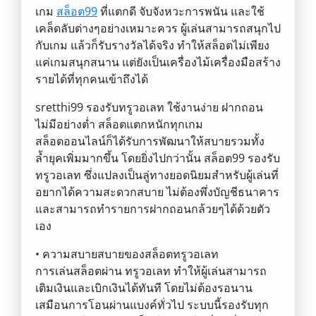
เกม
สล็อต99
ที่แตกดี จับจังหวะการพนัน และใช้
เคล็ดลับต่างๆอย่างเหมาะควร ผู้เล่นสามารถสนุกไป
กับเกม แล้วก็รับรางวัลได้จริง ทำให้สล็อตไม่เพียง
แค่เกมสนุกสนาน แต่ยังเป็นเครื่องไม้เครื่องมือสร้าง
รายได้ที่ทุกคนเข้าถึงได้
sretthi99 รองรับทรูวอเลท ใช้งานง่าย ฝากถอน
ไม่มีอย่างต่ำ สล็อตแตกหนักทุกเกม
สล็อตออนไลน์ก็ได้รับการพัฒนาให้สบายรวมทั้ง
ล้ำยุคเพิ่มมากขึ้น โดยยิ่งไปกว่านั้น สล็อต99 รองรับ
ทรูวอเลท ซึ่งแปลงเป็นลู่ทางยอดนิยมสำหรับผู้เล่นที่
อยากได้ความสะดวกสบาย ไม่ต้องพึ่งบัญชีธนาคาร
และสามารถทำรายการฝากถอนกล้วยๆได้ด้วยตัว
เอง
• ความสบายสบายของสล็อตทรูวอเลท
การเล่นสล็อตผ่าน ทรูวอเลท ทำให้ผู้เล่นสามารถ
เติมเงินและเบิกเงินได้ทันที โดยไม่ต้องรอนาน
เสมือนการโอนผ่านแบงค์ทั่วไป ระบบนี้รองรับทุก