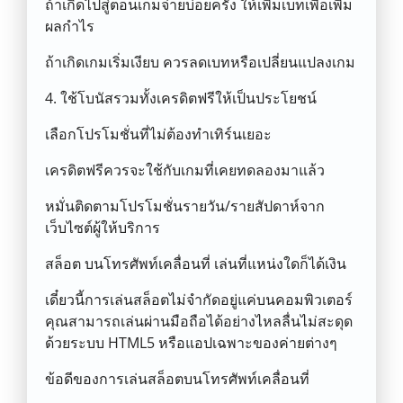
ถ้าเกิดไปสู่ตอนเกมจ่ายบ่อยครั้ง ให้เพิ่มเบทเพื่อเพิ่ม
ผลกำไร
ถ้าเกิดเกมเริ่มเงียบ ควรลดเบทหรือเปลี่ยนแปลงเกม
4. ใช้โบนัสรวมทั้งเครดิตฟรีให้เป็นประโยชน์
เลือกโปรโมชั่นที่ไม่ต้องทำเทิร์นเยอะ
เครดิตฟรีควรจะใช้กับเกมที่เคยทดลองมาแล้ว
หมั่นติดตามโปรโมชั่นรายวัน/รายสัปดาห์จาก
เว็บไซต์ผู้ให้บริการ
สล็อต บนโทรศัพท์เคลื่อนที่ เล่นที่แหน่งใดก็ได้เงิน
เดี๋ยวนี้การเล่นสล็อตไม่จำกัดอยู่แค่บนคอมพิวเตอร์
คุณสามารถเล่นผ่านมือถือได้อย่างไหลลื่นไม่สะดุด
ด้วยระบบ HTML5 หรือแอปเฉพาะของค่ายต่างๆ
ข้อดีของการเล่นสล็อตบนโทรศัพท์เคลื่อนที่