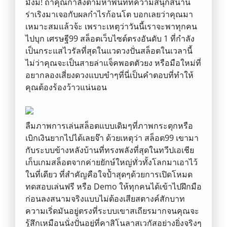
มั่งมี! ถ้าคุณกำลังตามหาพื้นที่ที่ความสนุกสนาน
ร่าเริงมาเจอกับผลกำไรก้อนโต บอกเลยว่าคุณมา
เหมาะสมแล้วจ้ะ เพราะเหตุว่าวันนี้เราจะพาทุกคน
ไปบุก เศรษฐี99 สล็อตเว็บไซต์ตรงอันดับ 1 ที่กำลัง
เป็นกระแสไวรัลที่สุดในแวดวงปั่นสล็อตในเวลานี้
ไม่ว่าคุณจะเป็นสายล่าแจ็คพอตตัวยง หรือมือใหม่ที่
อยากลองเสี่ยงดวงแบบขำๆที่นี่เป็นคำตอบที่ทำให้
คุณต้องร้องว้าวแน่นอน
ลืมภาพการเล่นสล็อตแบบเดิมๆที่ภาพกระตุกหรือ
เบิกเงินยากไปได้เลยจ๊า ด้วยเหตุว่า สล็อต99 เขามา
กับระบบข้างหลังบ้านที่ทรงพลังที่สุดในทวีปเอเชีย
เก็บเกมสล็อตจากค่ายยักษ์ใหญ่ทั่วทั้งโลกมาเอาไว้
ในที่เดียว ที่สำคัญคือใจป้ำสุดๆด้วยการเปิดโหมด
ทดสอบเล่นฟรี หรือ Demo ให้ทุกคนได้เข้าไปฝึกมือ
ก่อนลงสนามจริงแบบไม่ต้องเสียสตางค์สักบาท
ความเริ่ดมันอยู่ตรงที่ระบบเขาสเถียรมากจนคุณจะ
รู้สึกเหมือนนั่งปั่นอยู่ที่คาสิโนลาสเวกัสอย่างยิ่งจริงๆ