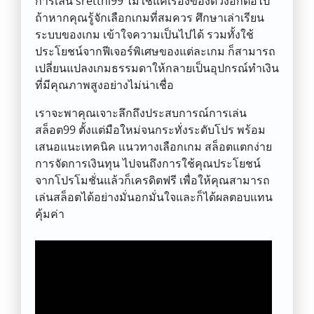
การเล่น sretthi99 ไม่ใช่แค่เรื่องของดวงอีกต่อไป
ถ้าหากคุณรู้จักเลือกเกมที่สมควร ศึกษาเล่าเรียน
ระบบของเกม เข้าใจความเป็นไปได้ รวมทั้งใช้
ประโยชน์จากฟีเจอร์พิเศษของแต่ละเกม ก็สามารถ
เปลี่ยนแปลงเกมธรรมดาให้กลายเป็นอุปกรณ์ทำเงิน
ที่มีคุณภาพสูงอย่างไม่น่าเชื่อ
เราจะพาคุณเจาะลึกถึงประสบการณ์การเล่น
สล็อต99 ตั้งแต่มือใหม่จนกระทั่งระดับโปร พร้อม
เสนอแนะเทคนิค แนวทางเลือกเกม สล็อตแตกง่าย
การจัดการเงินทุน ไปจนถึงการใช้คุณประโยชน์
จากโปรโมชั่นแล้วก็เครดิตฟรี เพื่อให้คุณสามารถ
เล่นสล็อตได้อย่างมั่นอกมั่นใจและก็ได้ผลตอบแทน
คุ้มค่า