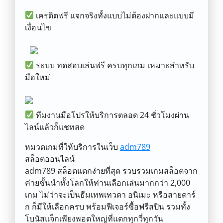
เครดิตฟรี แจกจริงทั้งแบบไม่ต้องฝากและแบบมี
เงื่อนไข
ระบบ ทดสอบเล่นฟรี ครบทุกเกม เหมาะสำหรับ
มือใหม่
ทีมงานมือโปรให้บริการตลอด 24 ชั่วโมงผ่าน
ไลน์แล้วก็แชทสด
หมวดเกมที่ให้บริการในเว็บ
adm789
สล็อตออนไลน์
adm789 สล็อตแตกง่ายที่สุด รวบรวมเกมสล็อตจาก
ค่ายชั้นนำทั้งโลกให้ท่านเลือกเล่นมากกว่า 2,000
เกม ไม่ว่าจะเป็นธีมเทพเทวดา อนิเมะ หรือสายดาร์
ก ก็มีให้เลือกครบ พร้อมฟีเจอร์ซื้อฟรีสปิน รวมทั้ง
โบนัสแจ็กเพียงพอตใหญ่ที่แตกทุกวี่ทุกวัน