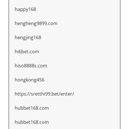
happy168
hengheng9899.com
hengjing168
hi6bet.com
hiso8888s.com
hongkong456
https://sretthi99.bet/enter/
hubbet168.com
hubbet168.com