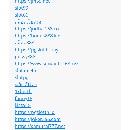
https://jin55.net
slot99
slot66
สล็อตเว็บตรง
https://judhai168.co
https://bonus888.life
สล็อต888
https://pgslot.today
pussy888
https://www.sexyauto168.xyz
slotxo24hr
slotpg
หนังโป๊ไทย
1xbetth
funny18
kiss918
https://pgslotth.io
https://joker356.com
https://samurai777.net