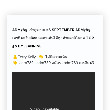
ADM789 เข้าสู่ระบบ 28 SEPTEMBER ADM789
เครดิตฟรี สล็อตวอเลทเล่นได้ทุกค่ายคาสิโนสด TOP
50 BY JEANNINE
Terry Kelly
ไม่มีความเห็น
adm789
,
adm789 สมัคร
,
adm789 เครดิตฟรี