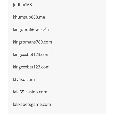
Judhai168
khumsup888.me
kingdom66 ทางเข้า
kingromans789.com
kingxxxbet123.com
kingxxxbet123.com
ktv4sd.com
lala55-casino.com
lalikabetsgame.com