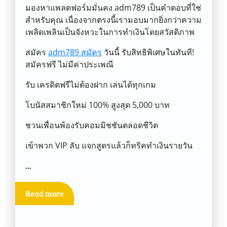
มองหาแพลตฟอร์มมั่นคง adm789 เป็นคำตอบที่ใช่
สำหรับคุณ เนื่องจากตรงนี้เรามอบมากยิ่งกว่าความ
เพลิดเพลินเป็นจังหวะในการทำเงินโดยสวัสดิภาพ
สมัคร
adm789 สมัคร
วันนี้ รับสิทธิพิเศษในทันที!
สมัครฟรี ไม่มีค่าประเพณี
รับ เครดิตฟรีไม่ต้องฝาก เล่นได้ทุกเกม
โบนัสสมาชิกใหม่ 100% สูงสุด 5,000 บาท
ชวนเพื่อนพ้องรับคอมมิชชันตลอดชีวิต
เข้าพวก VIP ลับ แจกสูตรแล้วก็ทริคทำเงินรายวัน
…
Read more