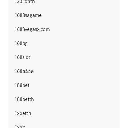
123lionth
1688sagame
1688vegasx.com
168pg
168slot
168สล็อต
188bet
188betth
1xbetth
1xbit