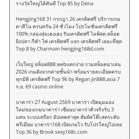
รางวัลใหญ่ได้ทันที Top 85 by Dena
Hengjing168 31 กรกฎา 26 เครดิตฟรี บริการเกม
คาสิโน ครบครัน 24 ชั่วโมง โปรโมชั่นเครดิตฟรี
100% กล่องสุ่มเฮงเฮง รับเครดิตฟรี ไลฟ์สด สล็อต
ยิงปลา กีฬา ไพ่ เครดิตฟรี แจก เครดิตฟรี เยอะที่สุด
Top 8 by Charmain hengjing168d.com
เว็บใหญ่ สล็อต888 webแตกง่าย รวมสล็อตน่าเล่น
2026 เกมดังจากค่ายชั้นนำ พร้อมรายละเอียดครบ
ทุกมิติ เครดิตฟรี Top 96 by Regan jin888.asia 7
ก.ย. 69 casino online
บาคาร่า 27 August 2569 บาคาร่า เปิดมุมมอง
ใหม่ของเกมบาคาร่า เซียนบาคาร่าตัวจริงรับ 3
แสน ระบบเสถียร อัปเดตล่าสุด สัมผัสโต๊ะสดระดับ
พรีเมียม บาคาร่า168 เปิดเกมไว รับโปรใหญ่ไปเลย
Top 36 by Brook sexy168c.com