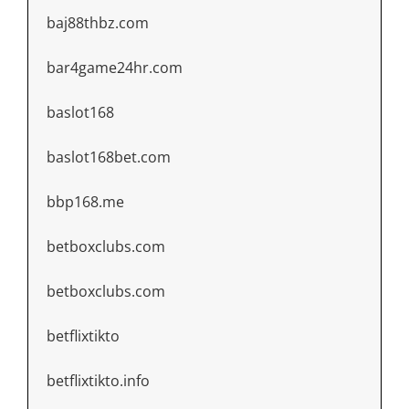
baj88thbz.com
bar4game24hr.com
baslot168
baslot168bet.com
bbp168.me
betboxclubs.com
betboxclubs.com
betflixtikto
betflixtikto.info