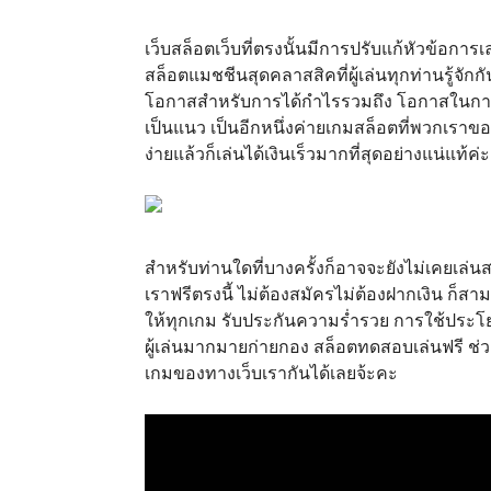
เว็บสล็อตเว็บที่ตรงนั้นมีการปรับแก้หัวข้อกา
สล็อตแมชชีนสุดคลาสสิคที่ผู้เล่นทุกท่านรู้จักกันด
โอกาสสำหรับการได้กำไรรวมถึง โอกาสในการกำเน
เป็นแนว เป็นอีกหนึ่งค่ายเกมสล็อตที่พวกเราขอช
ง่ายแล้วก็เล่นได้เงินเร็วมากที่สุดอย่างแน่แท้ค่ะ
สำหรับท่านใดที่บางครั้งก็อาจจะยังไม่เคยเล
เราฟรีตรงนี้ ไม่ต้องสมัครไม่ต้องฝากเงิน ก็
ให้ทุกเกม รับประกันความร่ำรวย การใช้ประโ
ผู้เล่นมากมายก่ายกอง สล็อตทดสอบเล่นฟรี ช
เกมของทางเว็บเรากันได้เลยจ้ะคะ