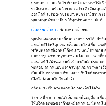
มาเสนอแนะบนเว็บไซต์เสมอจ้ะ พวกเราให้บริ
ระดับเทวดา พร้อมด้วย แสงสว่าง สี เสียง สุดอ
ออนไลน์ จะต้องฝึกซ้อมประสบการณ์ ผ่านการเล
ทุกเกมทุกค่ายเรามีมาให้ทุกท่านอย่างแน่แท้
เว็บสล็อตเว็บตรง
คิตตี้แคทหน้าจอย
ทุกท่านทดลองเกมสล็อตของพวกเราได้แล้ววันน
ออนไลน์ได้ฟรีทุกเกม สล็อตออนไลน์ที่มาแรงที่สุ
ฟรีสปิน เล่นสล็อตพีจีได้เงินจริง เล่นได้ทุกเกม 
แหล่งสรุปความสนุกสนานในต้นแบบ เกมสล็อตอ
ออนไลน์ ไม่ผ่านเอเย่นต์ เข้ามาสัมผัสประสบ
ทดสอบเล่นกันแบบฟรีๆครบทุกเกมกว่าหลายร้
กันแน่ไม่ตกกระแส ด้วยเหตุว่าเว็บไซต์ของพว
เปิดตัวก่อนคนใดกันแน่ๆจ้ะ
สล็อต PG เว็บตรง แตกหนัก ถอนเงินได้จริง
โอกาสที่พวกเราจะได้แจ็คพอตนั้นอยู่ที่เกมที่พ
ให้แจ็คพอตของเราด้วยเหมือนกัน ฉะนั้นคนไห