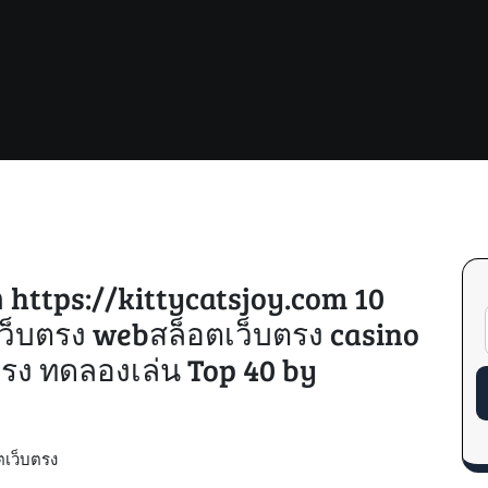
 https://kittycatsjoy.com 10
ว็บตรง webสล็อตเว็บตรง casino
บตรง ทดลองเล่น Top 40 by
ตเว็บตรง