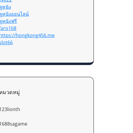
ดูหนัง
ดูหนังออนไลน์
ดูหนังฟรี
faro168
https://hongkong456.me
slot66
หมวดหมู่
123lionth
1688sagame