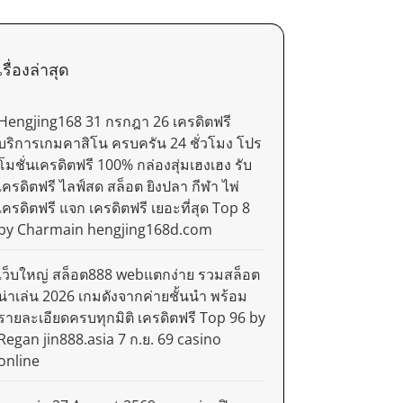
เรื่องล่าสุด
Hengjing168 31 กรกฎา 26 เครดิตฟรี
บริการเกมคาสิโน ครบครัน 24 ชั่วโมง โปร
โมชั่นเครดิตฟรี 100% กล่องสุ่มเฮงเฮง รับ
เครดิตฟรี ไลฟ์สด สล็อต ยิงปลา กีฬา ไพ่
เครดิตฟรี แจก เครดิตฟรี เยอะที่สุด Top 8
by Charmain hengjing168d.com
เว็บใหญ่ สล็อต888 webแตกง่าย รวมสล็อต
น่าเล่น 2026 เกมดังจากค่ายชั้นนำ พร้อม
รายละเอียดครบทุกมิติ เครดิตฟรี Top 96 by
Regan jin888.asia 7 ก.ย. 69 casino
online