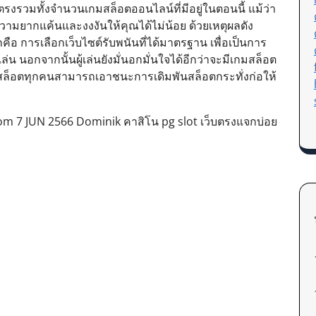
งรวมทั้งจำนวนเกมสล็อตออนไลน์ที่มีอยู่ในตอนนี้ แม้ว่า
้างความยากแค้นและงงงันให้คุณได้ไม่น้อย ด้วยเหตุผลดัง
ือ การเลือกเว็บไซต์รับพนันที่ได้มาตรฐาน เพื่อเป็นการ
น นอกจากนั้นผู้เล่นยังมั่นอกมั่นใจได้อีกว่าจะมีเกมสล็อต
สล็อตทุกคนสามารถเอาชนะการเดิมพันสล็อตกระทั่งก่อให้
.com 7 JUN 2566 Dominik คาสิโน pg slot เว็บตรงแจกบ่อย