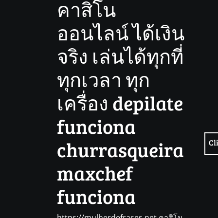
คาสิโน
Skip
to
ออนไลน์ ได้เงิน
Content
จริง เล่นได้ทุกที่
ทุกเวลา ทุก
เครื่อง depilate
funciona
churrasqueira
Cl
maxchef
funciona
https://mulherdefrases.net คาสิโน