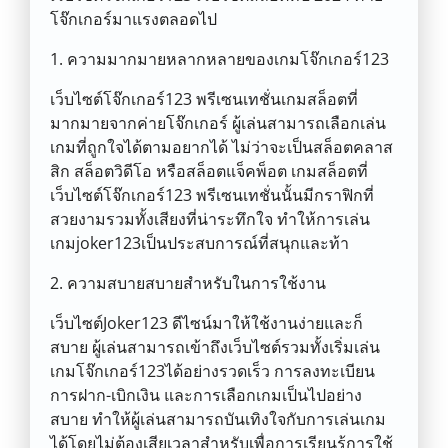
โจ๊กเกอร์มาแรงตลอดไป
1. ความมากมายหลากหลายของเกมโจ๊กเกอร์123
เว็บไซต์โจ๊กเกอร์123 พรีเซนเทชั่นเกมสล็อตที่
มากมายจากค่ายโจ๊กเกอร์ ผู้เล่นสามารถเลือกเล่น
เกมที่ถูกใจได้ตามอยากได้ ไม่ว่าจะเป็นสล็อตคลาส
สิก สล็อตวิดีโอ หรือสล็อตแจ็คพ็อต เกมสล็อตที่
เว็บไซต์โจ๊กเกอร์123 พรีเซนเทชั่นนั้นมีกราฟิกที่
สวยงามรวมทั้งเสียงที่น่าระทึกใจ ทำให้การเล่น
เกมjoker123เป็นประสบการณ์ที่สนุกและท้า
2. ความสบายสบายสำหรับในการใช้งาน
เว็บไซต์Joker123 ดีไซน์มาให้ใช้งานง่ายและก็
สบาย ผู้เล่นสามารถเข้าถึงเว็บไซต์รวมทั้งเริ่มเล่น
เกมโจ๊กเกอร์123ได้อย่างรวดเร็ว การลงทะเบียน
การฝาก-เบิกเงิน และการเลือกเกมเป็นไปอย่าง
สบาย ทำให้ผู้เล่นสามารถบันเทิงใจกับการเล่นเกม
ได้โดยไม่ต้องเสียเวลาสำหรับเพื่อการเรียนรู้การใช้