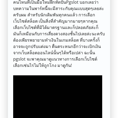
คนไหนที่เป็นมือใหม่ฝึกหัดปั่นPgslot บอกเลยว่า
บทความในพาร์ทนี้จะมีสาระกับคุณแบบสุดๆเลยล่ะ
ครับผม สำหรับนักเดิมพันทุกคนแล้ว การเลือก
เว็บไซต์สล็อต เป็นสิ่งที่สำคัญมากมายๆหากคุณ
เลือกเว็บไซต์ที่มิได้มาตรฐานและก็ปลอดภัยล่ะก็
มันก็เหมือนกับการเสี่ยงดวงสองชั้นไปเลยล่ะนะครับ
ต้องเพียรพยายามทำเงินในเกมสล็อต ที่บางครั้งก็
อาจจะถูกปรับแต่งมา ตื่นตระหนกอีกว่าจะเบิกเงิน
จากเว็บสล็อตออนไลน์นั้นๆได้หรือเปล่า ฉะนั้น
pgslot จะพาคุณมาดูแนวทางการเลือกเว็บไซต์
เลือกเช่นไรไม่ให้ถูกโกง มาดูกัน!