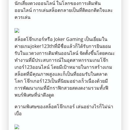
นักเสี่ยงดวงออนไลน์ ในโลกของการเดิมพัน
ออนไลน์ การเล่นสล็อตกลายเป็นที่ติดอกติดใจและ
ควรเล่น
สล็อตโจ๊กเกอร์หรือ Joker Gaming เป็นเยี่ยมใน
ค่ายเกมjoker123thที่มีชื่อแล้วก็ได้รับการยินยอม
รับในแวดวงการเดิมพันออนไลน์ จัดตั้งขึ้นโดยคณะ
ทำงานที่มีประสบการณ์ในอุตสาหกรรมเกมโจ๊ก
เกอร์123ออนไลน์ โดยมีเป้าหมายในการสร้างเกม
สล็อตที่มีคุณภาพสูงและก็เป็นที่ยอมรับในตลาด
โลก โจ๊กเกอร์123เป็นที่นิยมอย่างเร็วเนื่องด้วยมี
การพัฒนาเกมที่มีกราฟิกสวยสดงดงามรวมทั้งฟี
พบร์พิเศษที่น่าดึงดูด
ความพิเศษของสล็อตโจ๊กเกอร์ เล่นอย่างไรก็ไม่น่า
เบื่อ