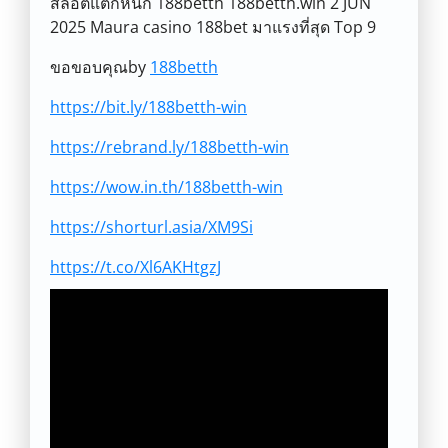
สล็อตแตกหนัก 188betth 188betth.win 2 JUN
2025 Maura casino 188bet มาแรงที่สุด Top 9
ขอขอบคุณby
188betth
https://bit.ly/188betth-win
https://rebrand.ly/188betth-win
https://wow.in.th/188betth-win
https://shorturl.asia/XM9Si
https://t.co/Xl6AKHtgzJ