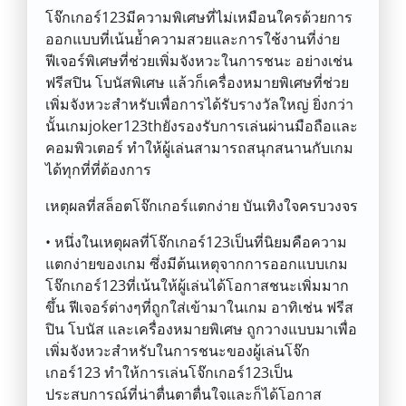
โจ๊กเกอร์123มีความพิเศษที่ไม่เหมือนใครด้วยการ
ออกแบบที่เน้นย้ำความสวยและการใช้งานที่ง่าย
ฟีเจอร์พิเศษที่ช่วยเพิ่มจังหวะในการชนะ อย่างเช่น
ฟรีสปิน โบนัสพิเศษ แล้วก็เครื่องหมายพิเศษที่ช่วย
เพิ่มจังหวะสำหรับเพื่อการได้รับรางวัลใหญ่ ยิ่งกว่า
นั้นเกมjoker123thยังรองรับการเล่นผ่านมือถือและ
คอมพิวเตอร์ ทำให้ผู้เล่นสามารถสนุกสนานกับเกม
ได้ทุกที่ที่ต้องการ
เหตุผลที่สล็อตโจ๊กเกอร์แตกง่าย บันเทิงใจครบวงจร
• หนึ่งในเหตุผลที่โจ๊กเกอร์123เป็นที่นิยมคือความ
แตกง่ายของเกม ซึ่งมีต้นเหตุจากการออกแบบเกม
โจ๊กเกอร์123ที่เน้นให้ผู้เล่นได้โอกาสชนะเพิ่มมาก
ขึ้น ฟีเจอร์ต่างๆที่ถูกใส่เข้ามาในเกม อาทิเช่น ฟรีส
ปิน โบนัส และเครื่องหมายพิเศษ ถูกวางแบบมาเพื่อ
เพิ่มจังหวะสำหรับในการชนะของผู้เล่นโจ๊ก
เกอร์123 ทำให้การเล่นโจ๊กเกอร์123เป็น
ประสบการณ์ที่น่าตื่นตาตื่นใจและก็ได้โอกาส