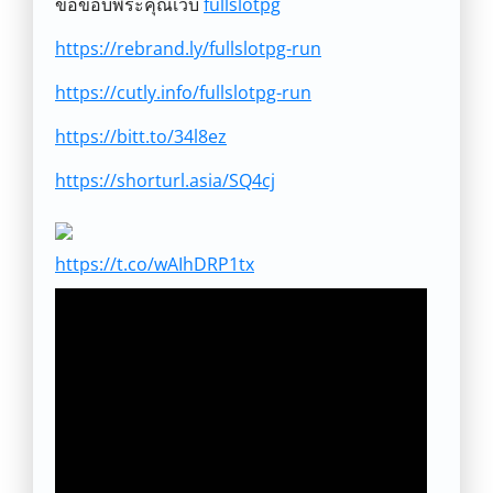
ขอขอบพระคุณเว็บ
fullslotpg
https://rebrand.ly/fullslotpg-run
https://cutly.info/fullslotpg-run
https://bitt.to/34l8ez
https://shorturl.asia/SQ4cj
https://t.co/wAIhDRP1tx