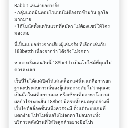
Rabbit เล่นง่ายอย่างยิ่ง
• กลุ่มแอดมินตอบไวแบบไม่ต้องรอข้ามวัน ถูกใจ
มากมาย
• ได้โบนัสตั้งแต่วันแรกที่สมัคร ไม่ต้องแชร์ให้ใคร
มองเลย
นี่เป็นแบบอย่างจากเสียงผู้เล่นจริง ที่เลือกเล่นกับ
188betth เนื่องจากว่า ได้จริง ไม่จกตา
หากจะเริ่มเล่นวันนี้ 188betth เป็นเว็บไซต์ที่คุณไม่
ควรละเลย
เว็บนี้ไม่ได้แค่เปิดให้เล่นสล็อตแค่นั้น แต่คือการยก
ฐานะประสบการณ์ของผู้เล่นทุกระดับ ไม่ว่าคุณจะ
เป็นมือใหม่ที่อยากลอง หรือเซียนที่มองหาโอกาส
ผลกำไรระยะสั้น 188bet มีครบทั้งหมดทุกอย่างที่
เว็บไซต์สล็อตชั้นหนึ่งควรจะมี ตั้งแต่ระบบเกมที่
แตกง่าย โปรโมชั่นจริงไม่จกตา ไปจนกระทั่ง
บริการหลังบ้านที่ใส่ใจลูกค้าอย่างมือโปร