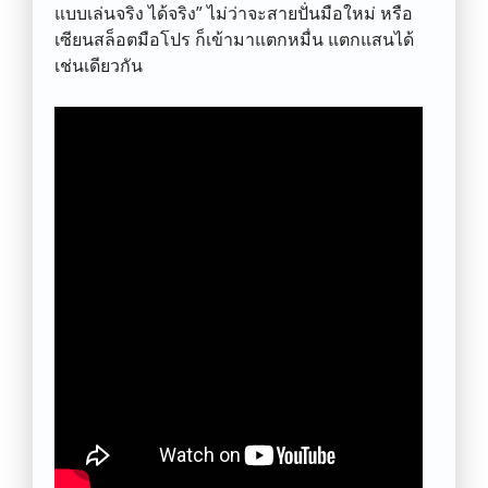
แบบเล่นจริง ได้จริง” ไม่ว่าจะสายปั่นมือใหม่ หรือ
เซียนสล็อตมือโปร ก็เข้ามาแตกหมื่น แตกแสนได้
เช่นเดียวกัน
เล่นกับเว็บไซต์ใหญ่ เชื่อมั่นกว่าเว็บไซต์เล็ก
ปลอดภัย 100%
เว็บสล็อตทุกเว็บบอกว่า “แตกง่าย” แต่ว่า 188bet
คือเว็บไซต์ที่ “แตกให้เห็น” แบบไม่ต้องลุ้นนาน เกม
จากค่ายดังไม่ว่าจะ PG, Pragmatic Play,
188bet
Joker หรือ JILI ทุกค่ายถูกคัดเลือกมาแล้วว่ามีเรต