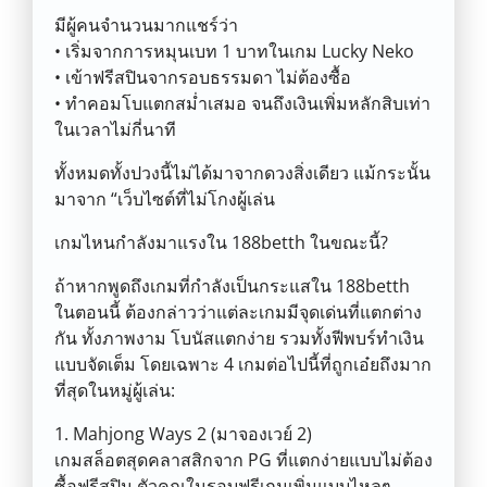
มีผู้คนจำนวนมากแชร์ว่า
• เริ่มจากการหมุนเบท 1 บาทในเกม Lucky Neko
• เข้าฟรีสปินจากรอบธรรมดา ไม่ต้องซื้อ
• ทำคอมโบแตกสม่ำเสมอ จนถึงเงินเพิ่มหลักสิบเท่า
ในเวลาไม่กี่นาที
ทั้งหมดทั้งปวงนี้ไม่ได้มาจากดวงสิ่งเดียว แม้กระนั้น
มาจาก “เว็บไซต์ที่ไม่โกงผู้เล่น
เกมไหนกำลังมาแรงใน 188betth ในขณะนี้?
ถ้าหากพูดถึงเกมที่กำลังเป็นกระแสใน 188betth
ในตอนนี้ ต้องกล่าวว่าแต่ละเกมมีจุดเด่นที่แตกต่าง
กัน ทั้งภาพงาม โบนัสแตกง่าย รวมทั้งฟีพบร์ทำเงิน
แบบจัดเต็ม โดยเฉพาะ 4 เกมต่อไปนี้ที่ถูกเอ๋ยถึงมาก
ที่สุดในหมู่ผู้เล่น:
1. Mahjong Ways 2 (มาจองเวย์ 2)
เกมสล็อตสุดคลาสสิกจาก PG ที่แตกง่ายแบบไม่ต้อง
ซื้อฟรีสปิน ตัวคูณในรอบฟรีเกมเพิ่มแบบไหลๆ