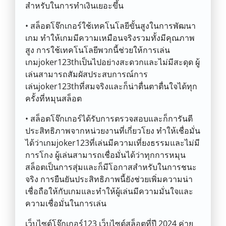
สำหรับในการทำเงินเยอะขึ้น
• สล็อตโจ๊กเกอร์ใช้เทคโนโลยีขั้นสูงในการพัฒนา
เกม ทำให้เกมมีความเหมือนจริงรวมทั้งมีคุณภาพ
สูง การใช้เทคโนโลยีพวกนี้ช่วยให้การเล่น
เกมjoker123thเป็นไปอย่างสะดวกและไม่มีสะดุด ผู้
เล่นสามารถสัมผัสประสบการณ์การ
เล่นjoker123thที่สมจริงและก็น่าตื่นตาตื่นใจได้ทุก
ครั้งที่หมุนสล็อต
• สล็อตโจ๊กเกอร์ได้รับการตรวจสอบและก็การันตี
ประสิทธิภาพจากหน่วยงานที่เกี่ยวโยง ทำให้เชื่อมั่น
ได้ว่าเกมjoker123ที่เล่นมีความเที่ยงธรรมและไม่มี
การโกง ผู้เล่นสามารถเชื่อมั่นได้ว่าทุกการหมุน
สล็อตเป็นการสุ่มและก็มีโอกาสสำหรับในการชนะ
จริง การยืนยันประสิทธิภาพนี้ยังช่วยเพิ่มความน่า
เชื่อถือให้กับเกมและทำให้ผู้เล่นมีความมั่นใจและ
ความเชื่อมั่นในการเล่น
เว็บไซต์โจ๊กเกอร์123 เว็บไซต์สล็อตที่ปี 2024 ค่าย