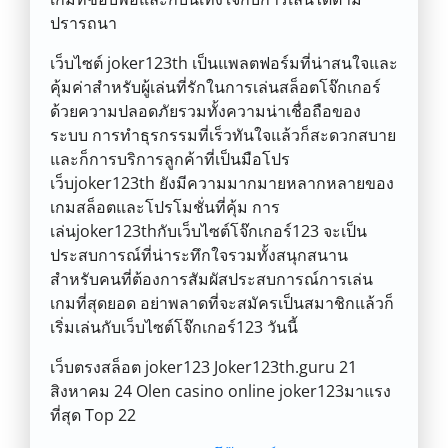
ปรารถนา
เว็บไซต์ joker123th เป็นแพลตฟอร์มที่น่าสนใจและ
คุ้มค่าสำหรับผู้เล่นที่รักในการเล่นสล็อตโจ๊กเกอร์
ด้วยความปลอดภัยรวมทั้งความน่าเชื่อถือของ
ระบบ การทำธุรกรรมที่เร็วทันใจแล้วก็สะดวกสบาย
และก็การบริการลูกค้าที่เป็นมือโปร
เว็บjoker123th ยังมีความมากมายหลากหลายของ
เกมสล็อตและโปรโมชั่นที่คุ้ม การ
เล่นjoker123thกับเว็บไซต์โจ๊กเกอร์123 จะเป็น
ประสบการณ์ที่น่าระทึกใจรวมทั้งสนุกสนาน
สำหรับคนที่ต้องการสัมผัสประสบการณ์การเล่น
เกมที่สุดยอด อย่าพลาดที่จะสมัครเป็นสมาชิกแล้วก็
เริ่มเล่นกับเว็บไซต์โจ๊กเกอร์123 วันนี้
เว็บตรงสล็อต joker123 Joker123th.guru 21
สิงหาคม 24 Olen casino online joker123มาแรง
ที่สุด Top 22