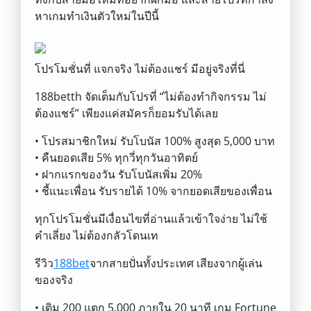
หาเกมทำเงินตัวใหม่ในปีนี้
โปรโมชั่นที่ แจกจริง ไม่ต้องแชร์ มีอยู่จริงที่นี่
188betth จัดเต็มกับโปรที่ “ไม่ต้องทำกิจกรรม ไม่
ต้องแชร์” เพียงแค่สมัครก็ยอมรับได้เลย
• โปรสมาชิกใหม่ รับโบนัส 100% สูงสุด 5,000 บาท
• คืนยอดเสีย 5% ทุกวี่ทุกวันอาทิตย์
• ฝากแรกของวัน รับโบนัสเพิ่ม 20%
• ชี้แนะเพื่อน รับรายได้ 10% จากยอดเสียของเพื่อน
ทุกโปรโมชั่นมีเงื่อนไขที่อ่านแล้วเข้าใจง่าย ไม่ใช้
คำเลี่ยง ไม่ต้องกลัวโดนเท
รีวิว
188bet
จากสายปั่นทั้งประเทศ เสียงจากผู้เล่น
ของจริง
• เติม 200 แตก 5,000 ภายใน 20 นาที เกม Fortune