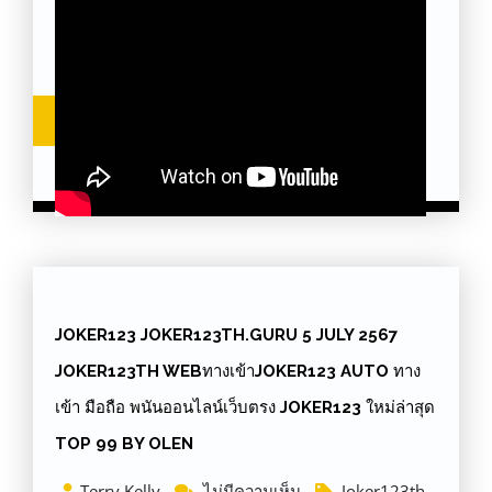
…
Read more
JOKER123 JOKER123TH.GURU 5 JULY 2567
JOKER123TH WEBทางเข้าJOKER123 AUTO ทาง
เข้า มือถือ พนันออนไลน์เว็บตรง JOKER123 ใหม่ล่าสุด
TOP 99 BY OLEN
Terry Kelly
ไม่มีความเห็น
Joker123th