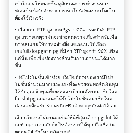
เข้าใจเกมให้เยอะขึ้น ดูลักษณะการทำงานของ
ฟีเจอร์ หรือจับจังหวะการเข้าโบนัสของเกมโดยไม่
ต้องใช้เงินจริง
• เลือกเกม RTP สูง: เกมPgslotที่ดีควรจะมีค่า RTP
สูง เพราะเหตุว่ามันจะช่วยลดความเสี่ยงสำหรับเพื่อ
การเล่นเกมให้ท่านอย่างยิ่ง เสนอแนะให้เลือก
เกมfullslotpgจาก pg ที่มีค่า RTP สูงกว่า 96% เพียง
แค่นั้น เพื่อเพิ่มช่องทางสำหรับการเอาชนะได้มาก
ขึ้น
• ใช้โปรโมชั่นเข้าช่วย: เว็บไซต์ตรงของเรามีโปร
โมชั่นจำนวนมากเยอะแยะที่จะช่วยซัพพอร์ตเงินทุน
ให้กับคุณ ถ้าคุณพึ่งจะลงทะเบียนสมัครสมาชิกใหม่
fullslotpg เสนอแนะให้รับโปรโมชั่นสมาชิกใหม่
ก่อนเลยจ๊ะครับ รับเครดิตฟรีแล้วมาลุยกันต่อได้เลย
เลือกเว็บตรงไม่ผ่านเอเย่นต์ที่ดีที่สุด เลือก pgslot ได้
เลย! สนุกสนานกับเว็บไซต์ตรงแท้ได้ทุกเมื่อเชื่อวัน
ตลอด 24 ชั่วโมง สมัครเลย!