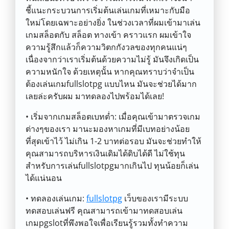
ชี้แนะกระบวนการเริ่มต้นเล่นเกมที่เหมาะกับมือ
ใหม่โดยเฉพาะอย่างยิ่ง ในช่วงเวลาที่ผมเข้ามาเล่น
เกมสล็อตกับ สล็อต ทางเข้า คราวแรก ผมเข้าใจ
ความรู้สึกแล้วก็ความวิตกกังวลของทุกคนแน่ๆ
เนื่องจากว่าเราเริ่มต้นด้วยความไม่รู้ มันจึงเกิดเป็น
ความหนักใจ ด้วยเหตุนั้น หากคุณทราบว่าจำเป็น
ต้องเล่นเกมfullslotpg แบบไหน มันจะช่วยได้มาก
เลยล่ะครับผม มาทดลองไปพร้อมได้เลย!
• เริ่มจากเกมสล็อตเบทต่ำ: เมื่อคุณเข้ามาตรวจเกม
ต่างๆของเรา มานะมองหาเกมที่มีเบทอย่างน้อย
ที่สุดเข้าไว้ ไม่เกิน 1-2 บาทต่อรอบ มันจะช่วยทำให้
คุณสามารถบริหารเงินเดิมได้ดิบได้ดี ไม่ใช้ทุน
สำหรับการเล่นfullslotpgมากเกินไป ทุนน้อยก็เล่น
ได้แน่นอน
• ทดลองเล่นเกม:
fullslotpg
เว็บของเรามีระบบ
ทดสอบเล่นฟรี คุณสามารถเข้ามาทดสอบเล่น
เกมpgslotที่พึงพอใจเพื่อเรียนรู้รวมทั้งทำความ