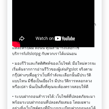
• วิเคราะห์ความเป็นเว็บไซต์ตรง: คุณจำเป็นต้อง
สำรวจก่อนเลยว่า เว็บไซต์ที่กำลังใช้บริการนั้นเป็น
เว็บไซต์ตรงไม่ผ่านเอเย่นต์ใช่หรือไม่? แน่ๆขอรับว่า
มันเกิดเรื่องที่บางครั้งอาจจะวิเคราะห์ได้ยาก แต่
เว็บไซต์ตรงส่วนใหญ่จะมี Certificate หรือการ
รับรองจากค่ายเกมสล็อต โดยตรง แบบที่เรามีนั่น
แหละครับผม ดังนั้น คุณสามารถเลือกใช้
บริการfullslotpg กับพวกเราได้แน่นอน
• มองรีวิวและกิตติศัพท์ของเว็บไซต์: มือใหม่ควรจะ
เริ่มต้นจากการอ่านรีวิวของผู้เล่นPgslot จริงตาม
กรุ๊ปต่างๆเพื่อดูว่าเว็บที่กำลังจะเลือกนั้นมีประวัติ
แบบไหน มีชื่อเป็นเยี่ยงไร มีประวัติการหลอกลวง
หรือเปล่า นั่นเป็นสิ่งที่คุณจะต้องตรวจสอบให้ดี
• ระบบฝากถอนสำรวจได้: เว็บไซต์ที่ปลอดภัยจะมา
พร้อมระบบฝากถอนที่ปลอดภัยเสมอ โดยเฉพาะ
อย่างยิ่งเว็บไซต์ตรงที่มีระบบระเบียบฝากถอนออโต้