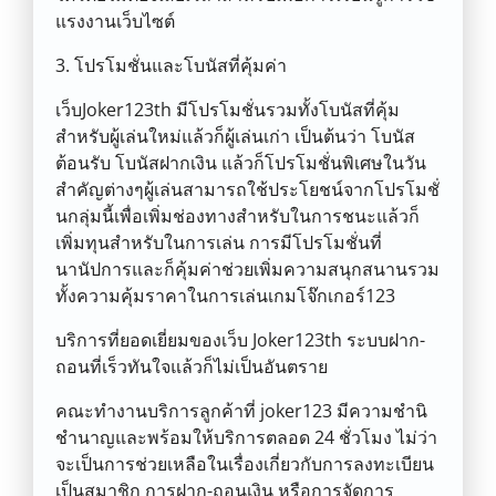
แรงงานเว็บไซต์
3. โปรโมชั่นและโบนัสที่คุ้มค่า
เว็บJoker123th มีโปรโมชั่นรวมทั้งโบนัสที่คุ้ม
สำหรับผู้เล่นใหม่แล้วก็ผู้เล่นเก่า เป็นต้นว่า โบนัส
ต้อนรับ โบนัสฝากเงิน แล้วก็โปรโมชั่นพิเศษในวัน
สำคัญต่างๆผู้เล่นสามารถใช้ประโยชน์จากโปรโมชั่
นกลุ่มนี้เพื่อเพิ่มช่องทางสำหรับในการชนะแล้วก็
เพิ่มทุนสำหรับในการเล่น การมีโปรโมชั่นที่
นานัปการและก็คุ้มค่าช่วยเพิ่มความสนุกสนานรวม
ทั้งความคุ้มราคาในการเล่นเกมโจ๊กเกอร์123
บริการที่ยอดเยี่ยมของเว็บ Joker123th ระบบฝาก-
ถอนที่เร็วทันใจแล้วก็ไม่เป็นอันตราย
คณะทำงานบริการลูกค้าที่ joker123 มีความชำนิ
ชำนาญและพร้อมให้บริการตลอด 24 ชั่วโมง ไม่ว่า
จะเป็นการช่วยเหลือในเรื่องเกี่ยวกับการลงทะเบียน
เป็นสมาชิก การฝาก-ถอนเงิน หรือการจัดการ