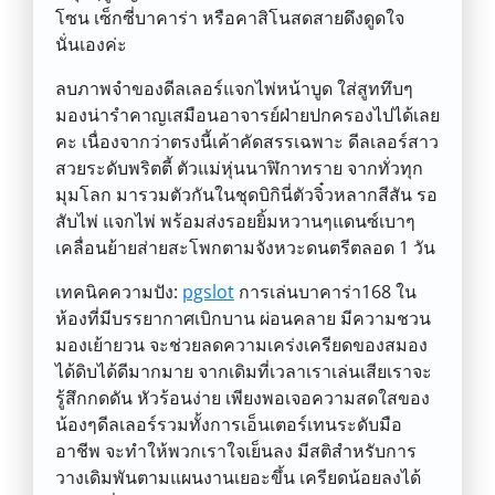
โซน เซ็กซี่บาคาร่า หรือคาสิโนสดสายดึงดูดใจ
นั่นเองค่ะ
ลบภาพจำของดีลเลอร์แจกไพ่หน้าบูด ใส่สูททึบๆ
มองน่ารำคาญเสมือนอาจารย์ฝ่ายปกครองไปได้เลย
คะ เนื่องจากว่าตรงนี้เค้าคัดสรรเฉพาะ ดีลเลอร์สาว
สวยระดับพริตตี้ ตัวแม่หุ่นนาฬิกาทราย จากทั่วทุก
มุมโลก มารวมตัวกันในชุดบิกินี่ตัวจิ๋วหลากสีสัน รอ
สับไพ่ แจกไพ่ พร้อมส่งรอยยิ้มหวานๆแดนซ์เบาๆ
เคลื่อนย้ายส่ายสะโพกตามจังหวะดนตรีตลอด 1 วัน
เทคนิคความปัง:
pgslot
การเล่นบาคาร่า168 ใน
ห้องที่มีบรรยากาศเบิกบาน ผ่อนคลาย มีความชวน
มองเย้ายวน จะช่วยลดความเคร่งเครียดของสมอง
ได้ดิบได้ดีมากมาย จากเดิมที่เวลาเราเล่นเสียเราจะ
รู้สึกกดดัน หัวร้อนง่าย เพียงพอเจอความสดใสของ
น้องๆดีลเลอร์รวมทั้งการเอ็นเตอร์เทนระดับมือ
อาชีพ จะทำให้พวกเราใจเย็นลง มีสติสำหรับการ
วางเดิมพันตามแผนงานเยอะขึ้น เครียดน้อยลงได้