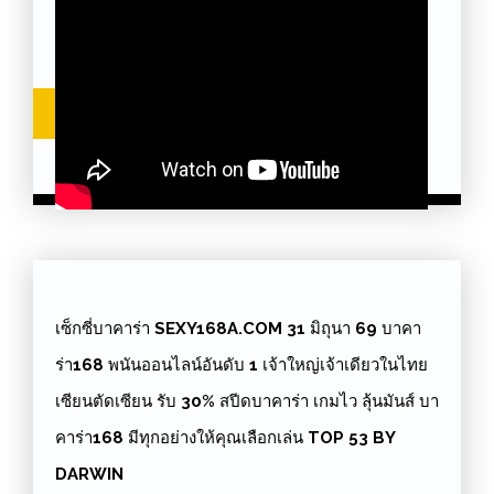
…
Read more
เซ็กซี่บาคาร่า SEXY168A.COM 31 มิถุนา 69 บาคา
ร่า168 พนันออนไลน์อันดับ 1 เจ้าใหญ่เจ้าเดียวในไทย
เซียนตัดเซียน รับ 30% สปีดบาคาร่า เกมไว ลุ้นมันส์ บา
คาร่า168 มีทุกอย่างให้คุณเลือกเล่น TOP 53 BY
DARWIN