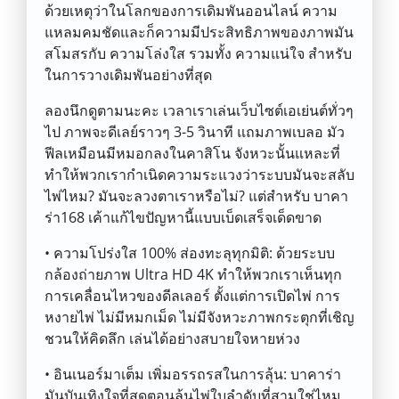
ด้วยเหตุว่าในโลกของการเดิมพันออนไลน์ ความ
แหลมคมชัดและก็ความมีประสิทธิภาพของภาพมัน
สโมสรกับ ความโล่งใส รวมทั้ง ความแน่ใจ สำหรับ
ในการวางเดิมพันอย่างที่สุด
ลองนึกดูตามนะคะ เวลาเราเล่นเว็บไซต์เอเย่นต์ทั่วๆ
ไป ภาพจะดีเลย์ราวๆ 3-5 วินาที แถมภาพเบลอ มัว
ฟีลเหมือนมีหมอกลงในคาสิโน จังหวะนั้นแหละที่
ทำให้พวกเรากำเนิดความระแวงว่าระบบมันจะสลับ
ไพ่ไหม? มันจะลวงตาเราหรือไม่? แต่สำหรับ บาคา
ร่า168 เค้าแก้ไขปัญหานี้แบบเบ็ดเสร็จเด็ดขาด
• ความโปร่งใส 100% ส่องทะลุทุกมิติ: ด้วยระบบ
กล้องถ่ายภาพ Ultra HD 4K ทำให้พวกเราเห็นทุก
การเคลื่อนไหวของดีลเลอร์ ตั้งแต่การเปิดไพ่ การ
หงายไพ่ ไม่มีหมกเม็ด ไม่มีจังหวะภาพกระตุกที่เชิญ
ชวนให้คิดลึก เล่นได้อย่างสบายใจหายห่วง
• อินเนอร์มาเต็ม เพิ่มอรรถรสในการลุ้น: บาคาร่า
มันบันเทิงใจที่สุดตอนลุ้นไพ่ใบลำดับที่สามใช่ไหม