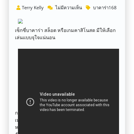
Terry Kelly
ไม่มีความเห็น
บาคาร่า168
เซ็กซี่บาคาร่า สล็อต หรือเกมคาสิโนสด มีให้เลือก
เล่นแบบจุใจแน่นอน
การก้าวไปสู่โลกของคาสิโนออนไลน์ในยุคนี้เปรียบ
เหมือนการเดินเข้าไปในห้างขนาดใหญ่ที่ไม่เคย
หลับ แล้วก็จากประสบการณ์ตรงของผมที่ได้สัมผัส