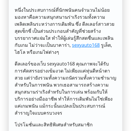
หนึ่งในประสบการณ์ที่นักพนันคนจำนวนไม่น้อย
มองหาคือความสนุกสนานร่าเริงรวมทั้งความ
เพลิดเพลินระหว่างการเดิมพัน ซึ่ง ดีลเลอร์สาวสวย
สุดเซ็กซี่ เป็นส่วนประกอบสำคัญที่ช่วยสร้าง
บรรยากาศแจ่มใส ทำให้ผู้เล่นรู้สึกสดชื่นและเพลิน
กับเกม ไม่ว่าจะเป็นบาคาร่า,
sexyauto168
รูเล็ต,
ไฮโล หรือเกมไพ่ต่างๆ
ดีลเลอร์ของเว็บ sexyauto168 คุณภาพจะได้รับ
การคัดสรรอย่างเข้มงวด ไม่เพียงแค่หุ่นดีหน้าตา
สวย แต่ว่ายังรวมทั้งความถนัดรวมทั้งความชำนาญ
สำหรับในการพนัน พวกเธอสามารถสร้างความ
สนุกสนานร่าเริงสำหรับในการเล่น พร้อมกับให้
บริการอย่างมืออาชีพ ทำให้การเดิมพันไม่ใช่เพียง
แค่เกมพนัน แม้กระนั้นแปลงเป็นประสบการณ์
สำราญใจแบบครบวงจร
โปรโมชั่นและสิทธิพิเศษสำหรับสมาชิก