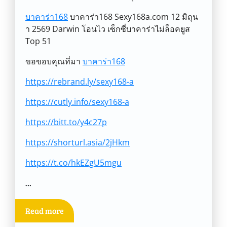
บาคาร่า168
บาคาร่า168 Sexy168a.com 12 มิถุน
า 2569 Darwin โอนไว เซ็กซี่บาคาร่าไม่ล็อคยูส
Top 51
ขอขอบคุณที่มา
บาคาร่า168
https://rebrand.ly/sexy168-a
https://cutly.info/sexy168-a
https://bitt.to/y4c27p
https://shorturl.asia/2jHkm
https://t.co/hkEZgU5mgu
…
Read more