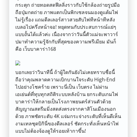
กระตุก ถ่ายทอดสดฟีลลิ่งราวกับใช้กล้องถ่ายรูปมือ
ถือปุ่มกดถ่าย ภาพแตกเป็นพิกเซลจนมองดูแต้มไพ่
ไม่รู้เรื่อง แถมดีลเลอร์สาวสวยสับไพ่ทีหน้าทีหลัง
เบลอไปครึ่งหน้าจอ! หยุดทนกับประสบการณ์แย่ๆ
แบบงั้นได้แล้วค่ะ เนื่องจากว่าวันนี้ตัวแม่จะพาวาร์
ปมาทำความรู้จักกับที่สุดของความพรีเมียม มันก็
คือ เว็บบาคาร่า168
บอกเลยว่าวินาทีนี้ ถ้าผู้ใดกันยังไม่เคยทราบชื่อนี้
ถือว่าคุณพลาดความเบิกบานใจระดับ High-End
ไปอย่างโชคร้าย เพราะนี่เป็น เว็บตรง ไม่ผ่าน
เอเย่นต์ที่ทุบทุกสถิติระบบหลังบ้าน ยกระดับเกมไพ่
บาคาร่าให้กลายเป็นโรงภาพยนตร์ส่วนตัวด้วย
สัญญาณสตรีมมิ่งสดส่งตรงจากคาสิโนเมืองนอก
ด้วย ภาพชัดระดับ 4K แจ่มกระจ่างระดับที่เห็นดีเห็น
งามเทลชุดบิกินี่ของดีลเลอร์ ชัดกระทั่งเห็นหน้าไพ่
แบบไม่ต้องจ้องดูให้รอยเท้ากาขึ้น!