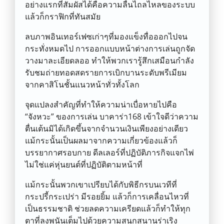
อย่างแรกที่สัมผัสได้คือความลื่นไถลไหลของระบบ
แล้วก็กราฟิกที่ทันสมัย
ลบภาพอินเทอร์เฟซเก่าๆที่มองแข็งทื่อออกไปจน
กระทั่งหมดไป การออกแบบหน้าต่างการเล่นถูกจัด
วางมาละเอียดลออ ทำให้พวกเรารู้สึกเสมือนกำลัง
รับชมถ่ายทอดสดรายการเบิกบานระดับพรีเมียม
จากคาสิโนชั้นแนวหน้าทั่วทั้งโลก
จุดแปลงสำคัญที่ทำให้ความน่าเบื่อหายไปคือ
“จังหวะ” ของการเล่น บาคาร่า168 เข้าใจดีว่าความ
ตื่นเต้นมิได้เกิดขึ้นจากจำนวนเงินเพียงอย่างเดียว
แม้กระนั้นเป็นผลมาจากความเกี่ยวข้องแล้วก็
บรรยากาศรอบกาย ดีลเลอร์ที่ปฏิบัติภารกิจแจกไพ่
ไม่ใช่แค่หุ่นยนต์ที่ปฏิบัติตามหน้าที่
แม้กระนั้นพวกเขาเปรียบได้กับพิธีกรบนเวทีที่
กระปรี้กระเปร่า มีรอยยิ้ม แล้วก็การเคลื่อนไหวที่
เป็นธรรมชาติ ช่วยลดความเครียดแล้วก็ทำให้ทุก
ตาที่ลงพนันเต็มไปด้วยความสนุกสนานร่าเริง