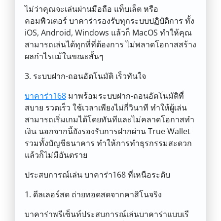
ไม่ว่าคุณจะเล่นผ่านมือถือ แท็บเล็ต หรือ
คอมพิวเตอร์ บาคาร่ารองรับทุกระบบปฏิบัติการ ทั้ง
iOS, Android, Windows แล้วก็ MacOS ทำให้คุณ
สามารถเล่นได้ทุกที่ที่ต้องการ ไม่พลาดโอกาสสร้าง
ผลกำไรแม้ในขณะสั้นๆ
3. ระบบฝาก-ถอนอัตโนมัติ เร็วทันใจ
บาคาร่า168
มาพร้อมระบบฝาก-ถอนอัตโนมัติที่
สบาย รวดเร็ว ใช้เวลาเพียงไม่กี่วินาที ทำให้ผู้เล่น
สามารถเริ่มเกมได้โดยทันทีและไม่คลาดโอกาสทำ
เงิน นอกจากนี้ยังรองรับการฝากผ่าน True Wallet
รวมทั้งบัญชีธนาคาร ทำให้การทำธุรกรรมสะดวก
แล้วก็ไม่มีอันตราย
ประสบการณ์เล่น บาคาร่า168 ที่เหนือระดับ
1. ดีลเลอร์สด ถ่ายทอดสดจากคาสิโนจริง
บาคาร่าพรีเซ็นท์ประสบการณ์เล่นบาคาร่าแบบเรี