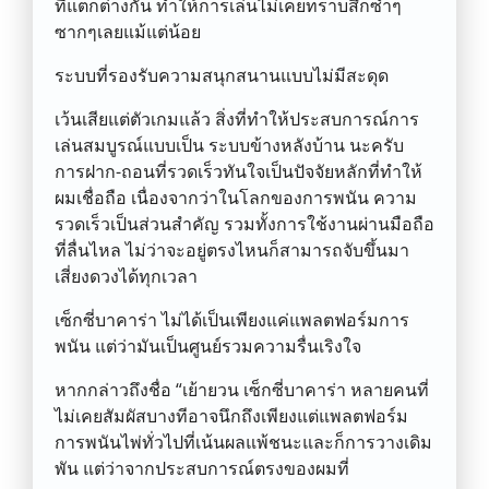
ที่แตกต่างกัน ทำให้การเล่นไม่เคยทราบสึกซ้ำๆ
ซากๆเลยแม้แต่น้อย
ระบบที่รองรับความสนุกสนานแบบไม่มีสะดุด
เว้นเสียแต่ตัวเกมแล้ว สิ่งที่ทำให้ประสบการณ์การ
เล่นสมบูรณ์แบบเป็น ระบบข้างหลังบ้าน นะครับ
การฝาก-ถอนที่รวดเร็วทันใจเป็นปัจจัยหลักที่ทำให้
ผมเชื่อถือ เนื่องจากว่าในโลกของการพนัน ความ
รวดเร็วเป็นส่วนสำคัญ รวมทั้งการใช้งานผ่านมือถือ
ที่ลื่นไหล ไม่ว่าจะอยู่ตรงไหนก็สามารถจับขึ้นมา
เสี่ยงดวงได้ทุกเวลา
เซ็กซี่บาคาร่า ไม่ได้เป็นเพียงแค่แพลตฟอร์มการ
พนัน แต่ว่ามันเป็นศูนย์รวมความรื่นเริงใจ
หากกล่าวถึงชื่อ “เย้ายวน เซ็กซี่บาคาร่า หลายคนที่
ไม่เคยสัมผัสบางทีอาจนึกถึงเพียงแต่แพลตฟอร์ม
การพนันไพ่ทั่วไปที่เน้นผลแพ้ชนะและก็การวางเดิม
พัน แต่ว่าจากประสบการณ์ตรงของผมที่