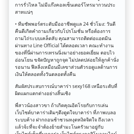
การรั่วไหล ไม่มีแก๊งคอลเซ็นเตอร์โทรมากวนประ
สาทแน่ๆ
• ทีมซัพพอร์ตระดับมืออาชีพดูแล 24 ชั่วโมง: วันดี
คืนดีเกิดคำถามเกี่ยวกับโปรโมชั่น หรือต้องการ
ถามไถ่ระบบเคล็ดลับ คุณสามารถติดต่อแอดมิน
ผ่านทาง Line Official ได้ตลอดเวลา คณะทำงาน
ของที่นี่ผ่านการเทรนนิ่งมาอย่างยอดเยี่ยม ตอบไว
อ่อนโยน ขจัดปัญหาถูกจุด ไม่ปลดปล่อยให้ลูกค้านั่ง
รอนาน ฟีลลิ่งเหมือนมีเลขาส่วนตัวรอดูแลด้านการ
เงินให้ตลอดทั้งวันตลอดทั้งคืน
สัมผัสประสบการณ์บาคาร่า sexy168 เหนือระดับที่
ผิดแผกแตกต่างอย่างสิ้นเชิง
พี่สาวน้องสาวขา ถ้าเกิดคุณอิดโรยกับการเล่น
เว็บไซต์บาคาร่าเดิมๆดึงดูดใจบาคาร่า ที่ภาพเบลอ
ระบบค้าง ฝากถอนช้าชวนหงุดหงิดจิตใจ ถึงเวลา
แล้วจ้ะที่จะจำต้องย้ายสำมะโนครัวมาอยู่กับ