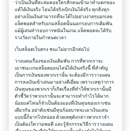
ว่าเป็นเงินที่สะสมคอยใครสักคนเข้ามาทำแตกของ
แท้ได้เงินจริง โอนได้จริงเบิกเงินได้จริง ทุกสิ่งทุก
อย่างเป็นเงินสามารถที่จะได้ไปอย่างง่ายๆบอกเลย
แจ็คพอตสำหรับเกมสล็อตนั้นนอกรอบการเดิมพัน
แม้ผู้เล่นทำรอบการพนันในเกม แจ็คพอตจะได้รับ
รางวัลภายในกำหนดเวลา
เว็บสล็อตเว็บตรง ชนะไม่ยากอีกต่อไป
วางแผนเรื่องของเงินเดิมพัน การที่พวกเราจะ
เอาชนะเกมสล็อตออนไลน์ได้เงินจริงนี้ ที่สำคัญ
เป็นการเงินของพวกเรานั้น จะต้องมีการวางแผน
การลงเงินเข้าเล่นมาอย่างดีเยี่ยม เพราะเหตุว่าการ
เงินทุนของพวกเราก็เกิดเรื่องที่ทำให้พวกเรานั้นมี
ตัวชี้วัดว่าพวกเรานั้นจะสามารถทำกำไรได้มาก
น้อยแค่ไหนก็จำเป็นต้องมองที่เงินทุนของเราเช่น
เดียวกัน อย่าดังเช่นมีทุนร้อยบาทจะเอาเงินแสน
แบบนี้ก็ยากไปหน่อย ด้วยเหตุดังกล่าวพวกเราจำ
เป็นต้องใความพอดี และรู้จักกรรมวิธีการวางแผน
เรื่องการเงินที่ทำให้พวกเรานั้นสร้างกำไรได้มาก