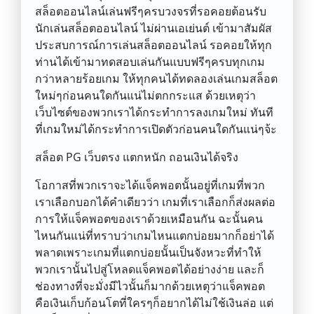
สล็อตออนไลน์เล่นฟรีๆครบวงจรที่รอคอยต้อนรับ
นักเล่นสล็อตออนไลน์ ไม่ผ่านเอเย่นต์ เข้ามาสัมผัส
ประสบการณ์การเล่นสล็อตออนไลน์ รอคอยให้ทุก
ท่านได้เข้ามาทดสอบเล่นกันแบบฟรีๆครบทุกเกม
กว่าหลายร้อยเกม ให้ทุกคนได้ทดลองเล่นเกมสล็อต
ใหม่ๆก่อนคนใดกันแน่ไม่ตกกระแส ด้วยเหตุว่า
เว็บไซต์ของพวกเราได้กระทำการลงเกมใหม่ ทันที
ที่เกมใหม่ได้กระทำการเปิดตัวก่อนคนใดกันแน่ๆจ้ะ
สล็อต PG เว็บตรง แตกหนัก ถอนเงินได้จริง
โอกาสที่พวกเราจะได้แจ็คพอตนั้นอยู่ที่เกมที่พวก
เราเลือกบอกได้คำเดียวว่า เกมที่เราเลือกก็ส่งผลต่อ
การให้แจ็คพอตของเราด้วยเหมือนกัน ฉะนั้นคน
ไหนกันแน่ที่ทราบว่าเกมไหนแตกบ่อยมากก็อย่าได้
พลาดเพราะเกมที่แตกบ่อยนั้นเป็นจังหวะที่ทำให้
พวกเรานั้นไปสู่โหลดแจ็คพอตได้อย่างง่าย และก็
ช่องทางที่จะมั่งมีไวนั้นก็มากด้วยเหตุว่าแจ็คพอต
คือเงินเก็บก้อนโตที่ใครๆก็อยากได้ไม่ใช้เงินล่อ แต่