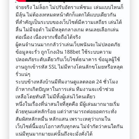
จ่ายจริง ไม่ล็อก ไม่ปรับอัตราแพ้ชนะ เล่นแบบไหนก็
มีลุ้น ไม่ต้องเทหมดหน้าตักก็แตกได้แบบเดียวกัน
ที่สำคัญเป็นระบบของเว็บไซต์มีความเสถียร เล่นได้
ลื่น ไม่มีจอดำ ไม่มีหลุดกลางเกม คนเลยเลือกเล่น
ต่อเนื่อง เนื่องจากเชื่อถือได้จริง
ผู้คนจำนวนมากกลัวว่าเล่นเว็บพนันจะไม่ปลอดภัย
ข้อมูลจะรั่ว ถูกโกงเงิน 188bet ใช้ระบบความ
ปลอดภัยระดับเดียวกับเว็บไซต์ธนาคาร ข้อมูลผู้ใช้
งานถูกเข้ารหัส SSL ไม่มีทางโดนลักขโมยหรือหลุด
รั่วแน่ๆ
ระบบข้างหลังบ้านมีทีมงานดูแลตลอด 24 ชั่วโมง
ถ้าหากเกิดปัญหาในการเล่น ทีมงานจะเข้าช่วย
เหลือโดยทันที ไม่มีทิ้งผู้เล่นไว้คนเดียว
หนึ่งในเรื่องที่น่าสนใจที่สุดคือ มีผู้เล่นมากมายเริ่ม
ด้วยทุนแค่หลักร้อย แต่ว่าสามารถต่อยอดกระทั่ง
สัมผัสหลักหมื่น หลักแสน เพราะเหตุว่าเกมใน
เว็บไซต์นี้มอบโอกาสกับทุกคน ไม่จำกัดว่าคนใดกัน
แน่มีทุนมากมายแค่นั้นถึงจะมั่งคั่งได้