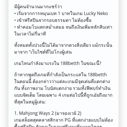
มีผู้คนจำนวนมากแชร์ว่า
• เริ่มจากการหมุนเบท 1 บาทในเกม Lucky Neko
• เข้าฟรีสปินจากรอบธรรมดา ไม่ต้องซื้อ
• ทำคอมโบแตกสม่ำเสมอ จนถึงเงินเพิ่มหลักสิบเท่า
ในเวลาไม่กี่นาที
ทั้งหมดทั้งปวงนี้ไม่ได้มาจากดวงสิ่งเดียว แม้กระนั้น
มาจาก “เว็บไซต์ที่ไม่โกงผู้เล่น
เกมไหนกำลังมาแรงใน 188betth ในขณะนี้?
ถ้าหากพูดถึงเกมที่กำลังเป็นกระแสใน 188betth
ในตอนนี้ ต้องกล่าวว่าแต่ละเกมมีจุดเด่นที่แตกต่าง
กัน ทั้งภาพงาม โบนัสแตกง่าย รวมทั้งฟีพบร์ทำเงิน
แบบจัดเต็ม โดยเฉพาะ 4 เกมต่อไปนี้ที่ถูกเอ๋ยถึงมาก
ที่สุดในหมู่ผู้เล่น:
1. Mahjong Ways 2 (มาจองเวย์ 2)
เกมสล็อตสุดคลาสสิกจาก PG ที่แตกง่ายแบบไม่ต้อง
ซื้อฟรีสปิน ตัวคูณในรอบฟรีเกมเพิ่มแบบไหลๆ