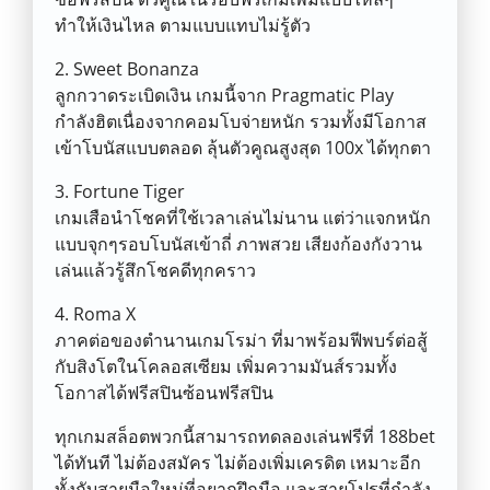
ทำให้เงินไหล ตามแบบแทบไม่รู้ตัว
2. Sweet Bonanza
ลูกกวาดระเบิดเงิน เกมนี้จาก Pragmatic Play
กำลังฮิตเนื่องจากคอมโบจ่ายหนัก รวมทั้งมีโอกาส
เข้าโบนัสแบบตลอด ลุ้นตัวคูณสูงสุด 100x ได้ทุกตา
3. Fortune Tiger
เกมเสือนำโชคที่ใช้เวลาเล่นไม่นาน แต่ว่าแจกหนัก
แบบจุกๆรอบโบนัสเข้าถี่ ภาพสวย เสียงก้องกังวาน
เล่นแล้วรู้สึกโชคดีทุกคราว
4. Roma X
ภาคต่อของตำนานเกมโรม่า ที่มาพร้อมฟีพบร์ต่อสู้
กับสิงโตในโคลอสเซียม เพิ่มความมันส์รวมทั้ง
โอกาสได้ฟรีสปินซ้อนฟรีสปิน
ทุกเกมสล็อตพวกนี้สามารถทดลองเล่นฟรีที่ 188bet
ได้ทันที ไม่ต้องสมัคร ไม่ต้องเพิ่มเครดิต เหมาะอีก
ทั้งกับสายมือใหม่ที่อยากฝึกมือ และสายโปรที่กำลัง