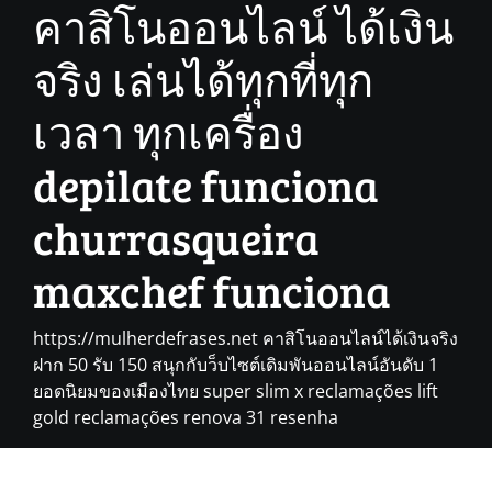
คาสิโนออนไลน์ ได้เงิน
Skip
to
จริง เล่นได้ทุกที่ทุก
Content
เวลา ทุกเครื่อง
depilate funciona
churrasqueira
maxchef funciona
https://mulherdefrases.net คาสิโนออนไลน์ได้เงินจริง
ฝาก 50 รับ 150 สนุกกับว็บไซต์เดิมพันออนไลน์อันดับ 1
ยอดนิยมของเมืองไทย super slim x reclamações lift
gold reclamações renova 31 resenha