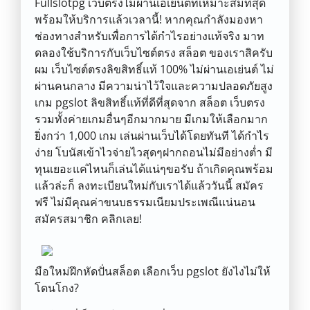
Fullslotpg เว็บตรงไม่ผ่านเอเย่นต์ที่เหมาะสมที่สุด
พร้อมให้บริการแล้วเวลานี้! หากคุณกำลังมองหา
ช่องทางสำหรับเพื่อการได้กำไรอย่างแท้จริง มาท
ดลองใช้บริการกับเว็บไซต์ตรง สล็อต ของเราสิครับ
ผม เว็บไซต์ตรงลิขสิทธิ์แท้ 100% ไม่ผ่านเอเย่นต์ ไม่
ผ่านคนกลาง มีความน่าไว้ใจและความปลอดภัยสูง
เกม pgslot ลิขสิทธิ์แท้ที่ดีที่สุดจาก สล็อต เว็บตรง
รวมทั้งค่ายเกมอื่นๆอีกมากมาย มีเกมให้เลือกมาก
ยิ่งกว่า 1,000 เกม เล่นผ่านเว็บได้โดยทันที ได้กำไร
ง่าย โบนัสเข้าไวจ่ายไวสุดๆฝากถอนไม่มีอย่างต่ำ มี
ทุนเยอะแค่ไหนก็เล่นได้แน่ๆขอรับ ถ้าเกิดคุณพร้อม
แล้วล่ะก็ ลงทะเบียนใหม่กับเราได้แล้ววันนี้ สมัคร
ฟรี ไม่มีคุณค่าขนบธรรมเนียมประเพณีแน่นอน
สมัครสมาชิก คลิกเลย!
มือใหม่ฝึกหัดปั่นสล็อต เลือกเว็บ pgslot ยังไงไม่ให้
โดนโกง?