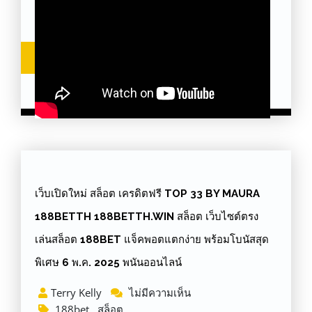
…
Read more
เว็บเปิดใหม่ สล็อต เครดิตฟรี TOP 33 BY MAURA
188BETTH 188BETTH.WIN สล็อต เว็บไซต์ตรง
เล่นสล็อต 188BET แจ็คพอตแตกง่าย พร้อมโบนัสสุด
พิเศษ 6 พ.ค. 2025 พนันออนไลน์
Terry Kelly
ไม่มีความเห็น
188bet
,
สล็อต