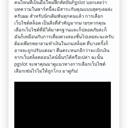
คนไหนที่เป็นมือใหม่ฝึกหัดปั่นPgslot บอกเลยว่า
บทความในพาร์ทนี้จะมีสาระกับคุณแบบสุดๆเลยล่ะ
ครับผม สำหรับนักเดิมพันทุกคนแล้ว การเลือก
เว็บไซต์สล็อต เป็นสิ่งที่สำคัญมากมายๆหากคุณ
เลือกเว็บไซต์ที่มิได้มาตรฐานและก็ปลอดภัยล่ะก็
มันก็เหมือนกับการเสี่ยงดวงสองชั้นไปเลยล่ะนะครับ
ต้องเพียรพยายามทำเงินในเกมสล็อต ที่บางครั้งก็
อาจจะถูกปรับแต่งมา ตื่นตระหนกอีกว่าจะเบิกเงิน
จากเว็บสล็อตออนไลน์นั้นๆได้หรือเปล่า ฉะนั้น
pgslot จะพาคุณมาดูแนวทางการเลือกเว็บไซต์
เลือกเช่นไรไม่ให้ถูกโกง มาดูกัน!