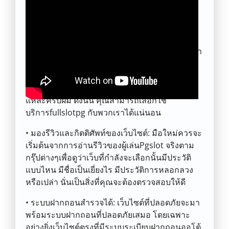
• วิเคราะห์ความเป็นเว็บไซต์ตรง: คุณจำเป็นต้อง
สำรวจก่อนเลยว่า เว็บไซต์ที่กำลังใช้บริการนั้นเป็น
เว็บไซต์ตรงไม่ผ่านเอเย่นต์ใช่หรือไม่? แน่ๆขอรับว่า
มันเกิดเรื่องที่บางครั้งอาจจะวิเคราะห์ได้ยาก แต่
เว็บไซต์ตรงส่วนใหญ่จะมี Certificate หรือการ
รับรองจากค่ายเกมสล็อต โดยตรง แบบที่เรามีนั่น
แหละครับผม ดังนั้น คุณสามารถเลือกใช้
บริการfullslotpg กับพวกเราได้แน่นอน
• มองรีวิวและกิตติศัพท์ของเว็บไซต์: มือใหม่ควรจะ
เริ่มต้นจากการอ่านรีวิวของผู้เล่นPgslot จริงตาม
กรุ๊ปต่างๆเพื่อดูว่าเว็บที่กำลังจะเลือกนั้นมีประวัติ
แบบไหน มีชื่อเป็นเยี่ยงไร มีประวัติการหลอกลวง
หรือเปล่า นั่นเป็นสิ่งที่คุณจะต้องตรวจสอบให้ดี
• ระบบฝากถอนสำรวจได้: เว็บไซต์ที่ปลอดภัยจะมา
พร้อมระบบฝากถอนที่ปลอดภัยเสมอ โดยเฉพาะ
อย่างยิ่งเว็บไซต์ตรงที่มีระบบระเบียบฝากถอนออโต้