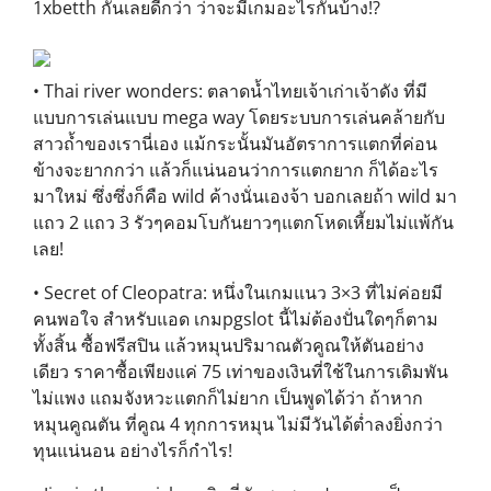
1xbetth กันเลยดีกว่า ว่าจะมีเกมอะไรกันบ้าง!?
• Thai river wonders: ตลาดน้ำไทยเจ้าเก่าเจ้าดัง ที่มี
แบบการเล่นแบบ mega way โดยระบบการเล่นคล้ายกับ
สาวถ้ำของเรานี่เอง แม้กระนั้นมันอัตราการแตกที่ค่อน
ข้างจะยากกว่า แล้วก็แน่นอนว่าการแตกยาก ก็ได้อะไร
มาใหม่ ซึ่งซึ่งก็คือ wild ค้างนั่นเองจ้า บอกเลยถ้า wild มา
แถว 2 แถว 3 รัวๆคอมโบกันยาวๆแตกโหดเหี้ยมไม่แพ้กัน
เลย!
• Secret of Cleopatra: หนึ่งในเกมแนว 3×3 ที่ไม่ค่อยมี
คนพอใจ สำหรับแอด เกมpgslot นี้ไม่ต้องปั่นใดๆก็ตาม
ทั้งสิ้น ซื้อฟรีสปิน แล้วหมุนปริมาณตัวคูณให้ตันอย่าง
เดียว ราคาซื้อเพียงแค่ 75 เท่าของเงินที่ใช้ในการเดิมพัน
ไม่แพง แถมจังหวะแตกก็ไม่ยาก เป็นพูดได้ว่า ถ้าหาก
หมุนคูณตัน ที่คูณ 4 ทุกการหมุน ไม่มีวันได้ต่ำลงยิ่งกว่า
ทุนแน่นอน อย่างไรก็กำไร!