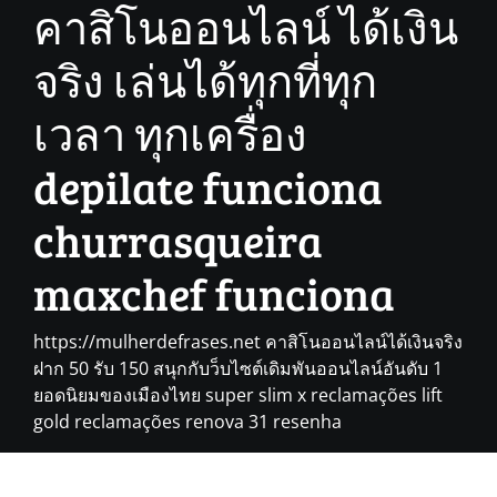
คาสิโนออนไลน์ ได้เงิน
Skip
to
จริง เล่นได้ทุกที่ทุก
Content
เวลา ทุกเครื่อง
depilate funciona
churrasqueira
maxchef funciona
https://mulherdefrases.net คาสิโนออนไลน์ได้เงินจริง
ฝาก 50 รับ 150 สนุกกับว็บไซต์เดิมพันออนไลน์อันดับ 1
ยอดนิยมของเมืองไทย super slim x reclamações lift
gold reclamações renova 31 resenha