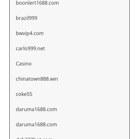
boonlert1688.com
brazil999
bwvip4.com
carlo999.net
Casino
chinatown888.win
coke55
daruma1688.com
daruma1688.com