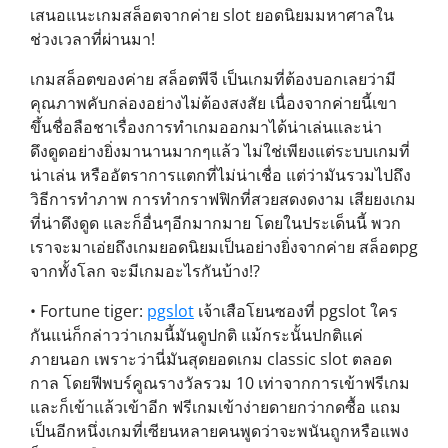
เสนอแนะเกมสล็อตจากค่าย slot ยอดนิยมมหาศาลใน
ช่วงเวลาที่ผ่านมา!
เกมสล็อตของค่าย สล็อตพีจี เป็นเกมที่ต้องบอกเลยว่ามี
คุณภาพคับกล่องอย่างไม่ต้องสงสัย เนื่องจากค่ายนี้เขา
ขึ้นชื่อลือชาเรื่องการทำเกมออกมาได้น่าเล่นและน่า
ดึงดูดอย่างยิ่งมานานมากๆแล้ว ไม่ใช่เพียงแต่ระบบเกมที่
น่าเล่น หรืออัตราการแตกที่ไม่น่าเชื่อ แต่ว่ามันรวมไปถึง
วิธีการทำภาพ การทำกราฟฟิกที่สวยสดงดงาม เสียยงเกม
ที่น่าดึงดูด และก็อื่นๆอีกมากมาย โดยในประเด็นนี้ พวก
เราจะมาเอ่ยถึงเกมยอดนิยมเป็นอย่างยิ่งจากค่าย สล็อตpg
จากทั้งโลก จะมีเกมอะไรกันบ้าง!?
• Fortune tiger:
pgslot
เจ้าเสือโยนซองที่ pgslot ใคร
กันแน่ก็กล่าวว่าเกมนี้มันดูปกติ แม้กระนั้นปกติแค่
ภายนอก เพราะว่านี่มันสุดยอดเกม classic slot ตลอด
กาล โดยฟีพบร์คูณรางวัลรวม 10 เท่าจากการเข้าฟรีเกม
และก็เข้าแล้วเข้าอีก ฟรีเกมเข้าง่ายดายกว่ากดซื้อ แถม
เป็นอีกหนึ่งเกมที่เซียนหลายคนพูดว่าจะพนันถูกหรือแพง