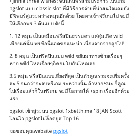
• Jinnie three wishes: จินนี่กับพรสามประการ เป็นเกม
pgslot แบบ classic slot ที่มีวิธีการจ่ายที่น่าสนใจแถมยัง
มีฟีพบร์สุ่มระหว่างหมุนอีกด้วย โดยหาเข้าฟรีเกมไป จะมี
ให้เลือกพร 3 ต้นแบบ ดังนี้
1. 12 หมุน เป็นเสมือนฟรีสปินธรรมดา แค่สุ่มเกิด wild
เพียงแค่นั้น พรข้อนี้แอดขอแนะนำ เนื่องจากจ่ายถูกไป!
2. 8 หมุน เป็นฟรีสปินแบบ wild ขยับมาทางซ้ายเรื่อยๆ
หาก wild ไหลเรื่อยๆก็คอมโบกันโหดเลย
3.5 หมุ่น ฟรีสปินแบบเสี่ยงที่สุด เป็นตัวคูณรวมจะเพิ่มครั้ง
ละ 5 จนกว่าจะจบฟรีเกม ระหว่างนั้น ถ้าหากชนะ ก็คูณ
ไปเรื่อยแล้วก็ในฟรีเกม จะมีโอกาสได้ +spin เรื่อยอีกด้วย
แรง
pgslot เข้าสู่ระบบ pgslot 1xbetth.me 18 JAN Scott
โอนไว pgslotไม่ล็อคยูส Top 16
ขอขอบคุณwebsite
pgslot