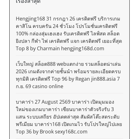
เรื่องล่าสุด
Hengjing168 31 กรกฎา 26 เครดิตฟรี บริการเกม
คาสิโน ครบครัน 24 ชั่วโมง โปรโมชั่นเครดิตฟรี
100% กล่องสุ่มเฮงเฮง รับเครดิตฟรี ไลฟ์สด สล็อต
ยิงปลา กีฬา ไพ่ เครดิตฟรี แจก เครดิตฟรี เยอะที่สุด
Top 8 by Charmain hengjing168d.com
เว็บใหญ่ สล็อต888 webแตกง่าย รวมสล็อตน่าเล่น
2026 เกมดังจากค่ายชั้นนำ พร้อมรายละเอียดครบ
ทุกมิติ เครดิตฟรี Top 96 by Regan jin888.asia 7
ก.ย. 69 casino online
บาคาร่า 27 August 2569 บาคาร่า เปิดมุมมอง
ใหม่ของเกมบาคาร่า เซียนบาคาร่าตัวจริงรับ 3
แสน ระบบเสถียร อัปเดตล่าสุด สัมผัสโต๊ะสดระดับ
พรีเมียม บาคาร่า168 เปิดเกมไว รับโปรใหญ่ไปเลย
Top 36 by Brook sexy168c.com