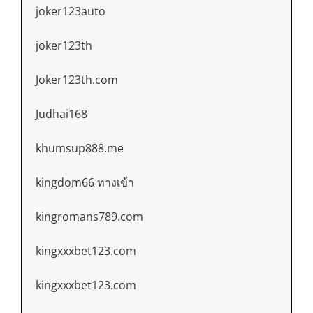
joker123auto
joker123th
Joker123th.com
Judhai168
khumsup888.me
kingdom66 ทางเข้า
kingromans789.com
kingxxxbet123.com
kingxxxbet123.com