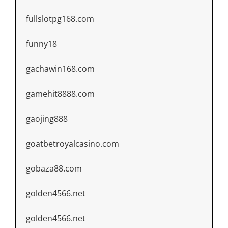
fullslotpg168.com
funny18
gachawin168.com
gamehit8888.com
gaojing888
goatbetroyalcasino.com
gobaza88.com
golden4566.net
golden4566.net