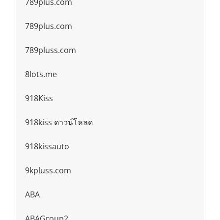
789plus.com
789plus.com
789pluss.com
8lots.me
918Kiss
918kiss ดาวน์โหลด
918kissauto
9kpluss.com
ABA
ABAGroup2