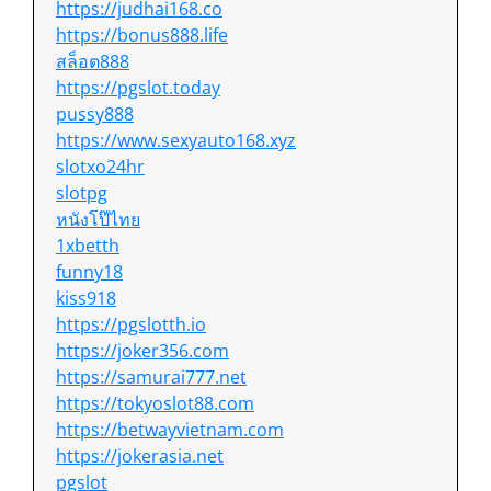
https://judhai168.co
https://bonus888.life
สล็อต888
https://pgslot.today
pussy888
https://www.sexyauto168.xyz
slotxo24hr
slotpg
หนังโป๊ไทย
1xbetth
funny18
kiss918
https://pgslotth.io
https://joker356.com
https://samurai777.net
https://tokyoslot88.com
https://betwayvietnam.com
https://jokerasia.net
pgslot