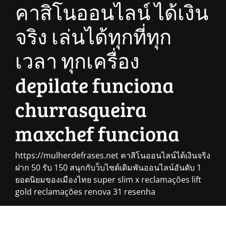
คาสิโนออนไลน์ ได้เงิน
Skip
to
จริง เล่นได้ทุกที่ทุก
Content
เวลา ทุกเครื่อง
depilate funciona
churrasqueira
maxchef funciona
https://mulherdefrases.net คาสิโนออนไลน์ได้เงินจริง
ฝาก 50 รับ 150 สนุกกับว็บไซต์เดิมพันออนไลน์อันดับ 1
ยอดนิยมของเมืองไทย super slim x reclamações lift
gold reclamações renova 31 resenha