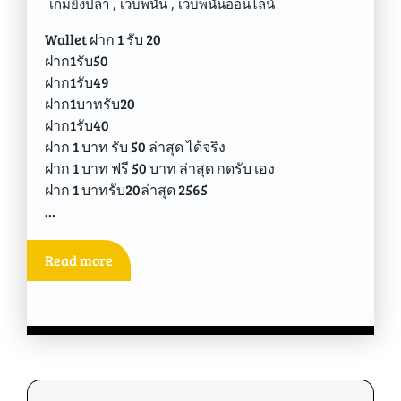
เกมยิงปลา
,
เว็บพนัน
,
เว็บพนันออนไลน์
Wallet ฝาก 1 รับ 20
ฝาก1รับ50
ฝาก1รับ49
ฝาก1บาทรับ20
ฝาก1รับ40
ฝาก 1 บาท รับ 50 ล่าสุด ได้จริง
ฝาก 1 บาท ฟรี 50 บาท ล่าสุด กดรับ เอง
ฝาก 1 บาทรับ20ล่าสุด 2565
…
Read more