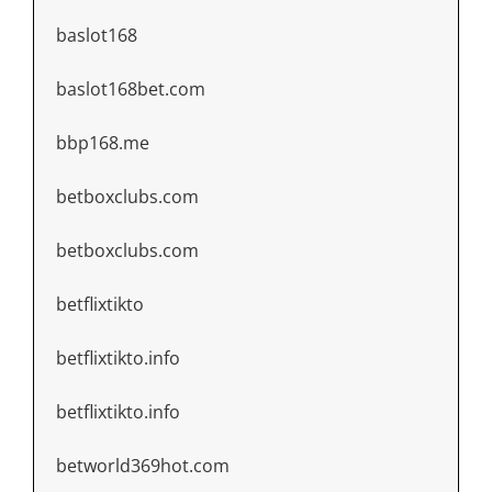
baslot168
baslot168bet.com
bbp168.me
betboxclubs.com
betboxclubs.com
betflixtikto
betflixtikto.info
betflixtikto.info
betworld369hot.com