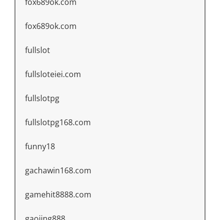
fox689ok.com
fox689ok.com
fullslot
fullsloteiei.com
fullslotpg
fullslotpg168.com
funny18
gachawin168.com
gamehit8888.com
gaojing888