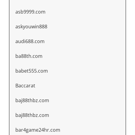
asb9999.com
askyouwin888
audi688.com
ba88th.com
babet555.com
Baccarat
baj88thbz.com
baj88thbz.com
bar4game24hr.com