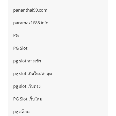
pananthai99.com
paramax1688.info
PG
PG Slot
pg slot ทางเข้า
pg slot เปิดใหม่ล่าสุด
pg slot เว็บตรง
PG Slot เว็บใหม่
pg สล็อต