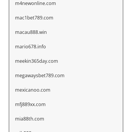
m4newonline.com
mac1bet789.com
macau888.win
mario678.info
meekin365day.com
megawaysbet789.com
mexicanoo.com
mfj889xx.com
mia88th.com