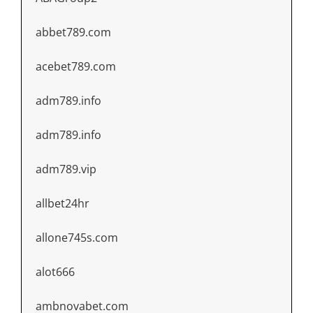
abbet789.com
acebet789.com
adm789.info
adm789.info
adm789.vip
allbet24hr
allone745s.com
alot666
ambnovabet.com