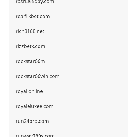
rasri365day.com
realflikbet.com
rich8188.net
rizzbetx.com
rockstar66m
rockstar66win.com
royal online
royaleluxee.com
run24pro.com
runway789s.com