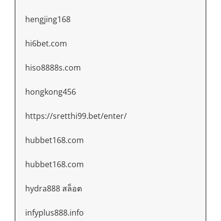
hengjing168
hi6bet.com
hiso8888s.com
hongkong456
https://sretthi99.bet/enter/
hubbet168.com
hubbet168.com
hydra888 สล็อต
infyplus888.info