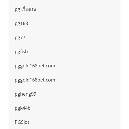
pg เว็บตรง
pg168
pg77
pgfish
pggold168bet.com
pggold168bet.com
pgheng99
pgk44b
PGSlot