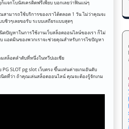
างๆก็แจกโบนัสเครดิตฟรีเพียบ บอกเลยว่าฟินแน่ๆ
คุณสามารถใช้บริการของเราได้ตลอด 1 วัน ไม่ว่าคุณจะ
้แบบชิวๆเลยขอรับ ระบบเสถียรแบบสุดๆ
เนิดปัญหาในการใช้งานเว็บสล็อตออนไลน์ของเรา ก็ไม่
ขอรับ แอดมินของพวกเราจะช่วยคุณสำหรับการไขปัญหา
กมสล็อตลำดับที่หนึ่งในทวีปเอเชีย
าย PG SLOT pg slot เว็บตรง ขึ้นแท่นค่ายเกมอันดับ
ิดที่ว่า ถ้าคุณเล่นสล็อตออนไลน์ คุณจะต้องรู้จักเกม