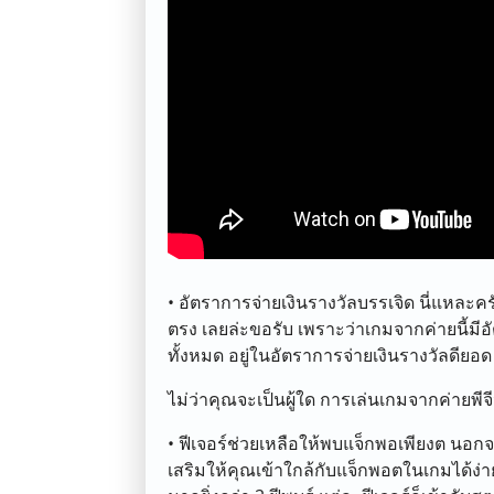
• อัตราการจ่ายเงินรางวัลบรรเจิด นี่แหละ
ตรง เลยล่ะขอรับ เพราะว่าเกมจากค่ายนี้มีอ
ทั้งหมด อยู่ในอัตราการจ่ายเงินรางวัลดียอด
ไม่ว่าคุณจะเป็นผู้ใด การเล่นเกมจากค่ายพีจี
• ฟีเจอร์ช่วยเหลือให้พบแจ็กพอเพียงต นอกจ
เสริมให้คุณเข้าใกล้กับแจ็กพอตในเกมได้ง่าย