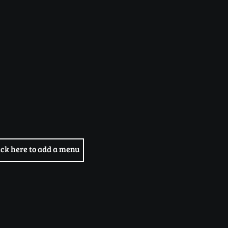
ick here to add a menu