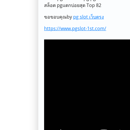
สล็อต pgแตกบ่อยสุด Top 82
ขอขอบคุณby
pg slot เว็บตรง
https://www.pgslot-1st.com/