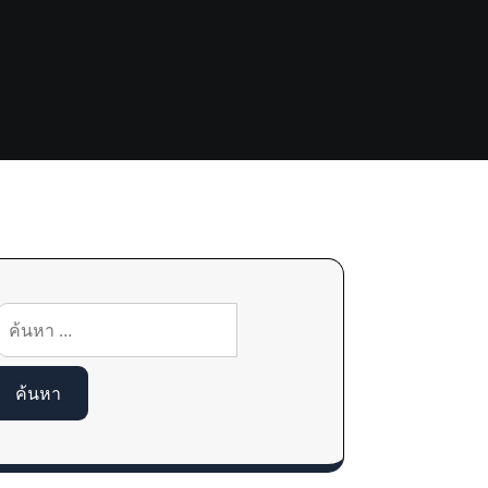
ค้นหา
สำหรับ: