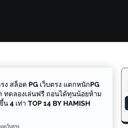
รง สล็อต PG เว็บตรง แตกหนักPG
อต ทดลองเล่นฟรี ถอนได้ทุนน้อยห้าม
ขึ้น 4 เท่า TOP 14 BY HAMISH
ตpgเว็บตรง