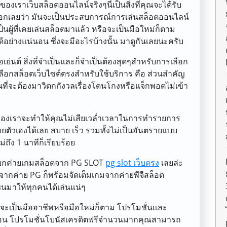
เราเว็บสล็อตออนไลน์จริงๆนี่เป็นสิ่งที่คุณจะได้รับ
อกเลยว่า มันจะเป็นประสบการณ์การเล่นสล็อตออนไลน์
็นผู้ที่เคยเล่นสล็อตมาแล้ว หรือจะเป็นมือใหม่ก็ตาม
ย่างแน่นอน ซึ่งจะมีอะไรบ้างนั้น มาดูกันเลยนะครับ
อเย่นต์ สิ่งที่จำเป็นและก็จำเป็นต้องสุดๆสำหรับการเลือก
เลือกสล็อตเว็บไซต์ตรงสำหรับใช้บริการ คือ ส่วนสำคัญ
นที่จะต้องมาวิตกกังวลเรื่องโดนโกงหรือแจ็กพอตไม่เข้า
งเราจะทำให้คุณไม่เสียเวล่ำเวลาในการทำรายการ
วเองได้เลย สบาย เร็ว รวมทั้งไม่เป็นอันตรายแบบ
ถึง 1 นาทีก็เรียบร้อย
มายกค่ายเกมสล็อตจาก PG SLOT
pg slot เว็บตรง
เลยล่ะ
จากค่าย PG ก็พร้อมจัดเต็มเกมจากค่ายพีจีสล็อต
ขนมาให้ทุกคนได้เล่นแน่ๆ
าคุณจะเป็นมืออาชีพหรือมือใหม่ก็ตาม โปรโมชั่นและ
นอน โปรโมชั่นโบนัสเครดิตฟรีจำนวนมากคุณสามารถ