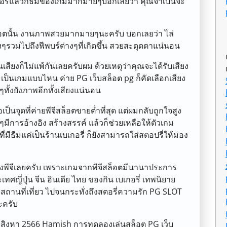
ับสตอรี่แล้วก็ธีมของเกมมากมายๆบอกเลยว่า คุณจำเป็นจะ
ล็อตนั้น งานภาพสวยมากมายๆนะครับ บอกเลยว่า ไล่
างๆรวมไปถึงฟีพบร์ต่างๆที่เกิดขึ้น สวยสะดุดตาแน่นอน
สียงก็ไม่แพ้กันเลยครับผม ด้วยเหตุว่าคุณจะได้รับเสียง
เป็นเกมแบบไหน ค่าย PG เว็บสล็อต pg ก็คัดเลือกเสียง
ทั้งยังภาพอีกทั้งเสียงแน่นอน
็นจุดที่ค่ายพีจีสล็อตขายต่ำที่สุด แต่ผมกลับถูกใจสูง
ๆมีการอ้างอิง สร้างสรรค์ แล้วก็ช่วยเหลือให้ตัวเกม
่มีธีมแค่เป็นร้านเบเกอรี่ ก็ยังสามารถใส่สตอปรี่ให้มอง
งพีจีเลยครับ เพราะเกมจากพีจีสล็อตมีนานาประการ
ี่ปุ่น จีน อินเดีย ไทย ของกิน เบเกอรี่ เทพนิยาย
งสถานที่เที่ยว ไปจนกระทั่งถึงสตอรี่ความรัก PG SLOT
ะครับ
1 สิงหา 2566 Hamish การทดลองเล่นสล็อต PG เว็บ