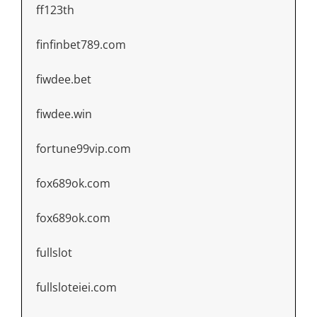
ff123th
finfinbet789.com
fiwdee.bet
fiwdee.win
fortune99vip.com
fox689ok.com
fox689ok.com
fullslot
fullsloteiei.com