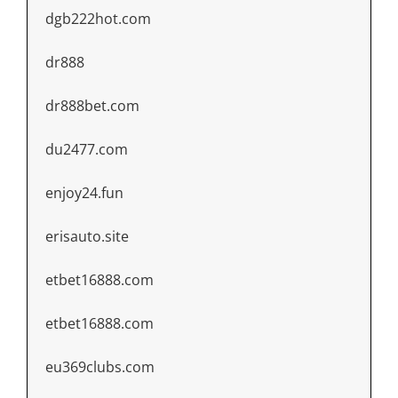
dgb222hot.com
dr888
dr888bet.com
du2477.com
enjoy24.fun
erisauto.site
etbet16888.com
etbet16888.com
eu369clubs.com