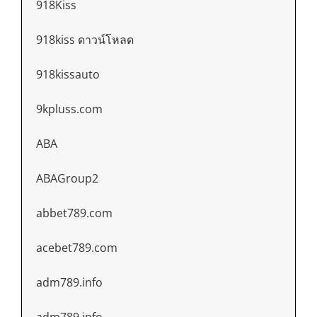
918Kiss
918kiss ดาวน์โหลด
918kissauto
9kpluss.com
ABA
ABAGroup2
abbet789.com
acebet789.com
adm789.info
adm789.info