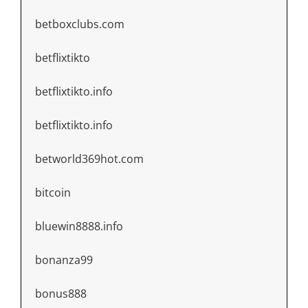
betboxclubs.com
betflixtikto
betflixtikto.info
betflixtikto.info
betworld369hot.com
bitcoin
bluewin8888.info
bonanza99
bonus888