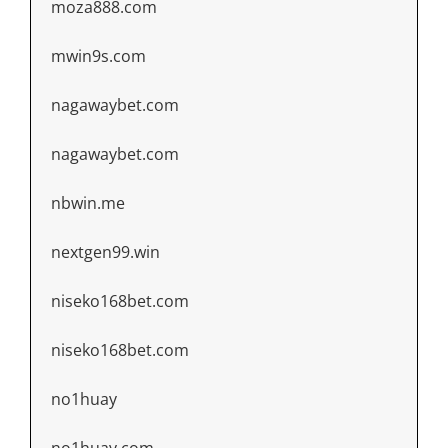
moza888.com
mwin9s.com
nagawaybet.com
nagawaybet.com
nbwin.me
nextgen99.win
niseko168bet.com
niseko168bet.com
no1huay
no1huay.com