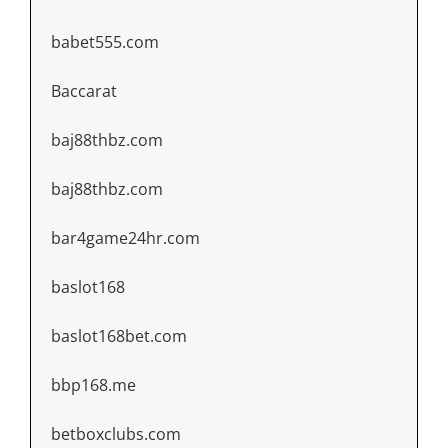
babet555.com
Baccarat
baj88thbz.com
baj88thbz.com
bar4game24hr.com
baslot168
baslot168bet.com
bbp168.me
betboxclubs.com