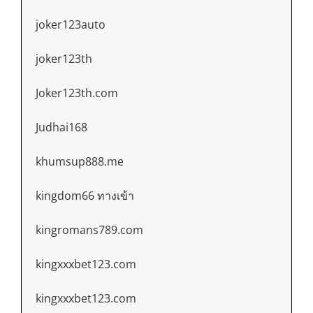
joker123auto
joker123th
Joker123th.com
Judhai168
khumsup888.me
kingdom66 ทางเข้า
kingromans789.com
kingxxxbet123.com
kingxxxbet123.com