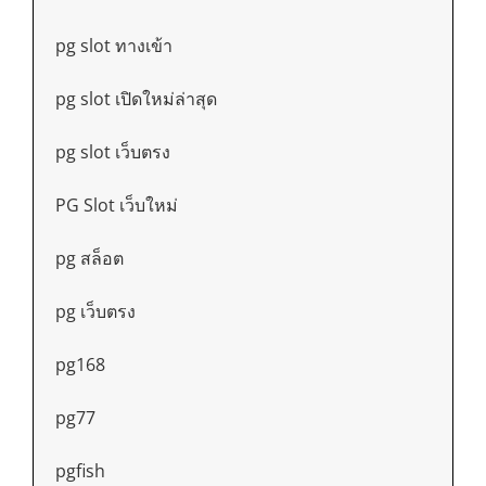
pg slot ทางเข้า
pg slot เปิดใหม่ล่าสุด
pg slot เว็บตรง
PG Slot เว็บใหม่
pg สล็อต
pg เว็บตรง
pg168
pg77
pgfish