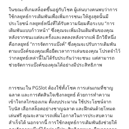
ในขณะที่เกมสล็อตขึ้นอยู่กับโชค ผู้เล่นบางคนพบว่าการ
ใช้กลยุทธ์การเดิมพันเพื่อเพิ่มการชนะให้สูงสุดนั้นมี
ประโยชน์ กลยุทธ์หนึ่งที่ได้รับความนิยมคือระบบ “การ
เดิมพันแบบก้าวหน้า” ซึ่งคุณจะเพิ่มเงินเดิมพันของคุณ
หลังจากชนะแต่ละครั้งและลดลงหลังจากแพ้ อีกวิธีหนึ่ง
คือกลยุทธ์ “การจัดการแบ๊งค์” ซึ่งคุณจะปรับการเดิมพัน
ตามแบ๊งค์ของคุณเพื่อยืดเวลาการเล่นของคุณ โปรดจำไว้
ว่ากลยุทธ์เหล่านี้ไม่ได้รับประกันว่าจะชนะ แต่สามารถ
ช่วยจัดการแบ๊งค์ของคุณได้อย่างมีประสิทธิภาพ
การชนะใน PGSlot ต้องใช้ทั้งโชค การเล่นเกมที่ชาญ
ฉลาด และการตัดสินใจเชิงกลยุทธ์ ด้วยการทำความ
เข้าใจกลไกของเกม ตั้งงบประมาณ ใช้ประโยชน์จาก
โบนัส เลือกสล็อตอย่างชาญฉลาด และฝึกฝนด้วยโหมด
เล่นฟรี คุณจะสามารถเพิ่มโอกาสในการประสบความ
สำเร็จได้ นอกจากนี้ การใช้กลยุทธ์การเดิมพันยังช่วยให้