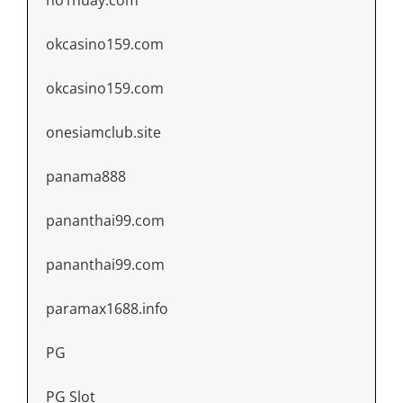
okcasino159.com
okcasino159.com
onesiamclub.site
panama888
pananthai99.com
pananthai99.com
paramax1688.info
PG
PG Slot