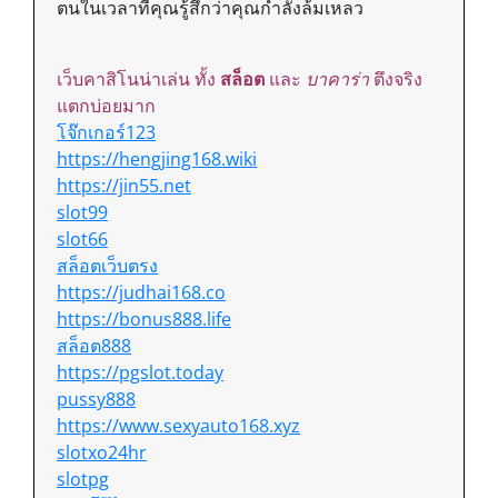
ตนในเวลาที่คุณรู้สึกว่าคุณกำลังล้มเหลว
เว็บคาสิโนน่าเล่น ทั้ง
สล็อต
และ
บาคาร่า
ตึงจริง
แตกบ่อยมาก
โจ๊กเกอร์123
https://hengjing168.wiki
https://jin55.net
slot99
slot66
สล็อตเว็บตรง
https://judhai168.co
https://bonus888.life
สล็อต888
https://pgslot.today
pussy888
https://www.sexyauto168.xyz
slotxo24hr
slotpg