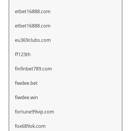
etbet16888.com
etbet16888.com
eu369clubs.com
ff123th
finfinbet789.com
fiwdee.bet
fiwdee.win
fortune99vip.com
fox689ok.com