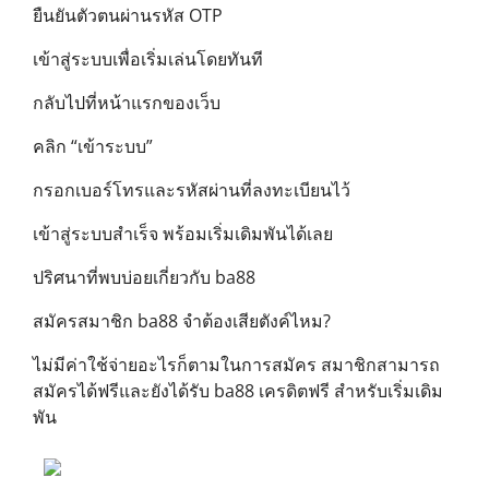
ยืนยันตัวตนผ่านรหัส OTP
เข้าสู่ระบบเพื่อเริ่มเล่นโดยทันที
กลับไปที่หน้าแรกของเว็บ
คลิก “เข้าระบบ”
กรอกเบอร์โทรและรหัสผ่านที่ลงทะเบียนไว้
เข้าสู่ระบบสำเร็จ พร้อมเริ่มเดิมพันได้เลย
ปริศนาที่พบบ่อยเกี่ยวกับ ba88
สมัครสมาชิก ba88 จำต้องเสียตังค์ไหม?
ไม่มีค่าใช้จ่ายอะไรก็ตามในการสมัคร สมาชิกสามารถ
สมัครได้ฟรีและยังได้รับ ba88 เครดิตฟรี สำหรับเริ่มเดิม
พัน