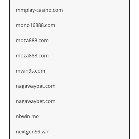
mmplay-casino.com
mono16888.com
moza888.com
moza888.com
mwin9s.com
nagawaybet.com
nagawaybet.com
nbwin.me
nextgen99.win