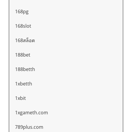
168pg
168slot
168สล็อต
188bet
188betth
1xbetth
1xbit
1xgameth.com
789plus.com