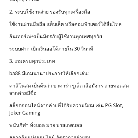
2. ระบบใช้งานง่าย รองรับทุกเครื่องมือ
ใช้งานผ่านมือถือ แท็บเล็ต หรือคอมพิวเตอร์ได้ลื่นไหล
อินเทอร์เฟซเป็นมิตรกับผู้ใช้งานทุกเพศทุกวัย
ระบบฝาก-เบิกเงินออโต้ภายใน 30 วินาที
3. เกมครบทุกประเภท
ba88 มีเกมนานาประการให้เลือกเล่น:
คาสิโนสด เป็นต้นว่า บาคาร่า รูเล็ต เสือมังกร ถ่ายทอดสด
จากค่ายมีชื่อ
สล็อตออนไลน์จากค่ายที่ได้รับความนิยม เช่น PG Slot,
Joker Gaming
พนันกีฬา ทั้งบอล มวย บาสเกตบอล
สลากกินแบ่งออนไลน์ อัตราการจ่ายสูง