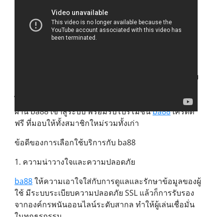
ba88 เป็นแพลตฟอร์มพนันออนไลน์ที่สะสมทุกความ
เพลิดเพลินเอาไว้ในที่เดียว ไม่ว่าจะเป็นคาสิโนสด สล็อต
กีฬา หรือสลากกินแบ่ง ครบจบในเว็บไซต์เดียว ด้วยระบบ
ที่นำสมัยและไม่มีอันตราย คุณสามารถ ba88 สมัคร ได้
ไม่ยากภายในไม่กี่ขั้นตอน และเริ่มการเดิมพันได้ทันที
ผ่าน ba88 เข้าสู่ระบบ พร้อมรับโปรโมชั่น
ba88
เครดิต
ฟรี ที่มอบให้ทั้งสมาชิกใหม่รวมทั้งเก่า
ข้อดีของการเลือกใช้บริการกับ ba88
1. ความน่าวางใจและความปลอดภัย
ba88
ให้ความเอาใจใส่กับการดูแลและรักษาข้อมูลของผู้
ใช้ มีระบบระเบียบความปลอดภัย SSL แล้วก็การรับรอง
จากองค์กรพนันออนไลน์ระดับสากล ทำให้ผู้เล่นเชื่อมั่น
ในทุกธุรกรรม