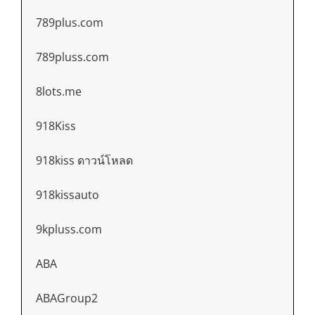
789plus.com
789pluss.com
8lots.me
918Kiss
918kiss ดาวน์โหลด
918kissauto
9kpluss.com
ABA
ABAGroup2