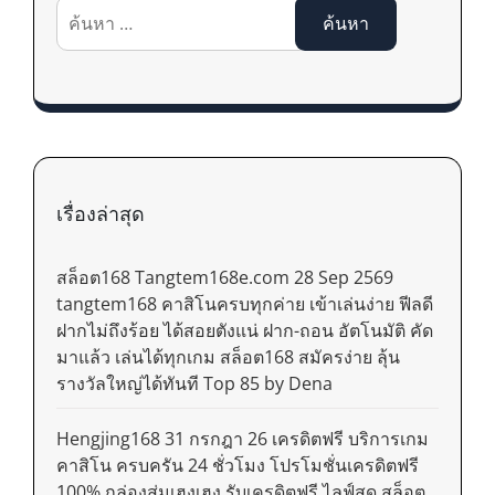
ค้นหา
สำหรับ:
เรื่องล่าสุด
สล็อต168 Tangtem168e.com 28 Sep 2569
tangtem168 คาสิโนครบทุกค่าย เข้าเล่นง่าย ฟีลดี
ฝากไม่ถึงร้อย ได้สอยตังแน่ ฝาก-ถอน อัตโนมัติ คัด
มาแล้ว เล่นได้ทุกเกม สล็อต168 สมัครง่าย ลุ้น
รางวัลใหญ่ได้ทันที Top 85 by Dena
Hengjing168 31 กรกฎา 26 เครดิตฟรี บริการเกม
คาสิโน ครบครัน 24 ชั่วโมง โปรโมชั่นเครดิตฟรี
100% กล่องสุ่มเฮงเฮง รับเครดิตฟรี ไลฟ์สด สล็อต