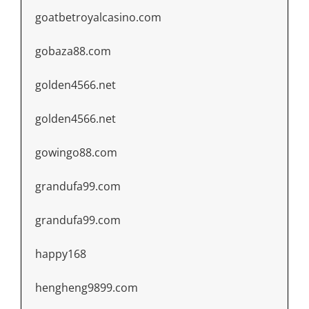
goatbetroyalcasino.com
gobaza88.com
golden4566.net
golden4566.net
gowingo88.com
grandufa99.com
grandufa99.com
happy168
hengheng9899.com