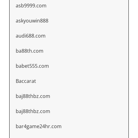
asb9999.com
askyouwin888
audi688.com
ba88th.com
babet555.com
Baccarat
baj88thbz.com
baj88thbz.com
bar4game24hr.com