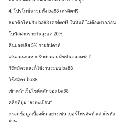
4. โปรโมชั่นรวมทั้ง ba88 เครดิตฟรี
สมาชิกใหม่รับ ba88 เครดิตฟรี ในทันที ไม่ต้องฝากก่อน
โบนัสฝากรายวันสูงสุด 20%
คืนยอดเสีย 5% รายสัปดาห์
เสนอแนะสหายรับค่าคอมมิชชั่นตลอดชาติ
วิธีสมัครและก็ใช้งานระบบ ba88
วิธีสมัคร ba88
เข้าหน้าเว็บไซต์หลักของ ba88
คลิกที่ปุ่ม “ลงทะเบียน”
กรอกข้อมูลเบื้องต้น อย่างเช่น เบอร์โทรศัพท์ แล้วก็รหัส
ผ่าน