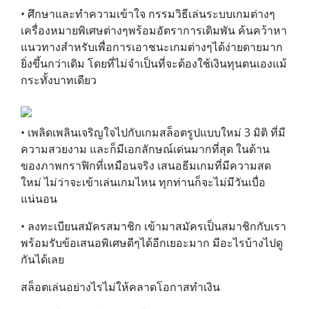
• ศึกษาและทำความเข้าใจ กรรมวิธีเล่นระบบเกมต่างๆ
เครื่องหมายพิเศษต่างๆพร้อมอัตราการเดิมพัน ค้นคว้าหา
แนวทางสำหรับเพื่อการเอาชนะเกมต่างๆได้ง่ายดายมาก
ยิ่งขึ้นกว่าเดิม โดยที่ไม่จำเป็นที่จะต้องใช้เงินทุนตนเองแม้
กระทั้งบาทเดียว
• เพลิดเพลินเจริญใจไปกับเกมสล็อตรูปแบบใหม่ 3 มิติ ที่มี
ความสวยงาม และก็มีเอกลักษณ์เด่นมากที่สุด ในด้าน
ของภาพกราฟิกที่เหมือนจริง เสนอธีมเกมที่มีความสด
ใหม่ ไม่ว่าจะเข้าเล่นเกมไหน ทุกท่านก็จะไม่มีวันเบื่อ
แน่นอน
• ลงทะเบียนสมัครสมาชิก เข้ามาสมัครเป็นสมาชิกกับเรา
พร้อมรับข้อเสนอพิเศษดีๆได้อีกเยอะมาก มีอะไรบ้างไปดู
กันได้เลย
สล็อตเล่นอย่างไรไม่ให้คลาดโอกาสทำเงิน