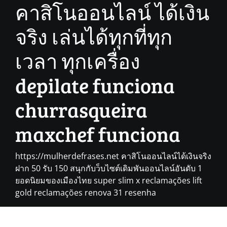
คาสิโนออนไลน์ ได้เงิน
Skip
to
จริง เล่นได้ทุกที่ทุก
Content
เวลา ทุกเครื่อง
depilate funciona
churrasqueira
maxchef funciona
https://mulherdefrases.net คาสิโนออนไลน์ได้เงินจริง
ฝาก 50 รับ 150 สนุกกับว็บไซต์เดิมพันออนไลน์อันดับ 1
ยอดนิยมของเมืองไทย super slim x reclamações lift
gold reclamações renova 31 resenha