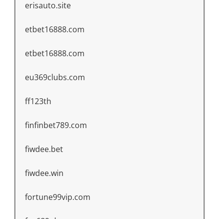
erisauto.site
etbet16888.com
etbet16888.com
eu369clubs.com
ff123th
finfinbet789.com
fiwdee.bet
fiwdee.win
fortune99vip.com