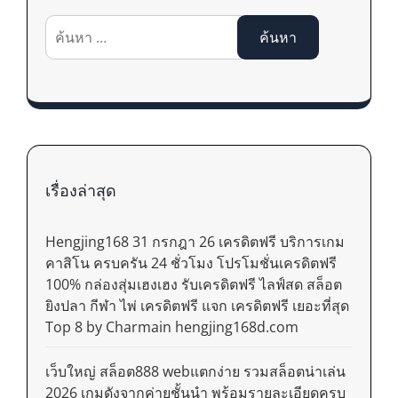
ค้นหา
สำหรับ:
เรื่องล่าสุด
Hengjing168 31 กรกฎา 26 เครดิตฟรี บริการเกม
คาสิโน ครบครัน 24 ชั่วโมง โปรโมชั่นเครดิตฟรี
100% กล่องสุ่มเฮงเฮง รับเครดิตฟรี ไลฟ์สด สล็อต
ยิงปลา กีฬา ไพ่ เครดิตฟรี แจก เครดิตฟรี เยอะที่สุด
Top 8 by Charmain hengjing168d.com
เว็บใหญ่ สล็อต888 webแตกง่าย รวมสล็อตน่าเล่น
2026 เกมดังจากค่ายชั้นนำ พร้อมรายละเอียดครบ