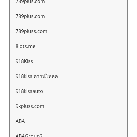
789plus.com
789plus.com
789pluss.com
8lots.me
918Kiss
918kiss ดาวน์โหลด
918kissauto
9kpluss.com
ABA
ABAGroup2