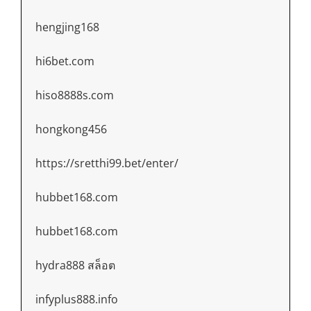
hengjing168
hi6bet.com
hiso8888s.com
hongkong456
https://sretthi99.bet/enter/
hubbet168.com
hubbet168.com
hydra888 สล็อต
infyplus888.info