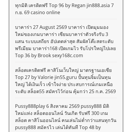
ทุกมิติ เครดิตฟรี Top 96 by Regan jin888.asia 7
ก.ย. 69 casino online
บาคาร่า 27 August 2569 บาคาร่า เปิดมุมมอง
ใหม่ของเกมบาคาร่า เซียนบาคาร่าตัวจริงรับ 3
แสน ระบบเสถียร อัปเดตล่าสุด สัมผัสโต๊ะสดระดับ
พรีเมียม บาคาร่า168 เปิดเกมไว รับโปรใหญ่ไปเลย
Top 36 by Brook sexy168c.com
สล็อตเครดิตฟรี คาสิโนเว็บใหญ่ มาตรฐานเอเชีย
Top 27 by Valorie jin55.guru ปั้นทุนจิ๋มเป็นทุน
ใหญ่ ได้เงินเร็ว เข้าใจง่าย ประสบการณ์เกมเหนือ
ระดับ สล็อต55 สมัครไว้ก่อน คุ้มกว่า 25 ก.ค. 2569
Pussy888play 6 สิงหาคม 2569 pussy888 มิติ
ใหม่แห่ง สล็อตออนไลน์ วันเกิด รับฟรี 300 เกม
สล็อต คาสิโนออนไลน์ คนเล่นไม่ต่ำกว่าแสนทุกวัน
pussy888 สมัครไว เล่นได้ทันที Top 48 by