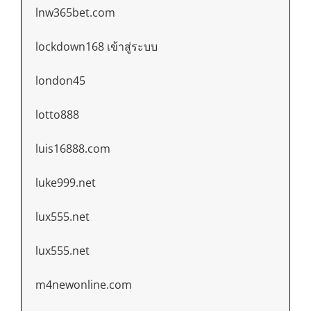
lnw365bet.com
lockdown168 เข้าสู่ระบบ
london45
lotto888
luis16888.com
luke999.net
lux555.net
lux555.net
m4newonline.com