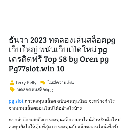
ธันวา 2023 ทดลองเล่นสล็อตpg
เว็บใหญ่ พนันเว็บเปิดใหม่ pg
เครดิตฟรี Top 58 by Oren pg
Pg77slot.win 10
Terry Kelly
ไม่มีความเห็น
ทดลองเล่นสล็อตpg
pg slot
การลงทุนสล็อต ฉบับคนทุนน้อย จะสร้างกำไร
จากเกมสล็อตออนไลน์ได้อย่างไรบ้าง
หากจำต้องเอ่ยถึงการลงทุนสล็อตออนไลน์สำหรับมือใหม่
ลงทุนยังไงให้คุ้มที่สุด การลงทุนกับสล็อตออนไลน์เพื่อรับ