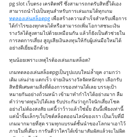
pg slot เว็บตรง เครดิตฟรี ซึ่งสามารถกดรับสิทธิ์ได้เอง
สามารถนำไปเป็นทุนสำหรับการเล่นเกมได้ทุกเกม
ทดลองเล่นสล็อตpg
เพื่อสร้างความสำเร็จสำหรับเพื่อการ
ได้กำไรของทุกคนได้หรือสามารถเพิ่มโอกาสชนะเงิน
รางวัลได้สูงตามไปด้วยเหมือนกัน แล้วก็ยังเป็นตัวช่วยใน
การลดการเสี่ยง สูญเสียเงินลงทุนให้กับผู้เล่นมือใหม่ได้
อย่างดีเยี่ยมอีกด้วย
ทุนน้อยเพราะเหตุไรต้องเล่นเกมสล็อต?
เกมทดลองเล่นสล็อตpgเป็นรูปแบบใหม่ล้ำยุค งามกว่า
เดิม เล่นง่าย แตกเร็ว จ่ายเงินรางวัลจัดหนักทุก เลือกรับ
สิทธิพิเศษตามสิ่งที่ต้องการของท่านได้เลย บรรลุเป้า
หมายกันอย่างถ้วนหน้า เข้ามาทำกำไรได้อย่างมาก ลืม
คำว่าขาดทุนไปได้เลย รับประกันว่าถูกใจนักเสี่ยงโชค
อย่างไม่ต้องสงสัย แค่นี้ว่าว้าวแล้วใช่มั้ย อันนี้เพียงเท่านี้
แค่น้ำจิ้มเล็กๆเว็บไซต์สล็อตออนไลน์ของเรา เป็นเว็บที่มี
เกมมากมายที่สุด รวมทุกแบรนด์ชั้นนำของโลกมาเอาไว้
ภายในที่เดียว การันตีว่าใครได้เข้ามาสัมผัสแล้วจะไม่ผิด