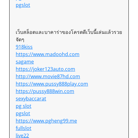
pgslot
เว็บสล็อตและบาคาร่าของโครตดีเว็บนี้เล่นแล้วรวย
จัดๆ
918kiss
https://www.madoohd.com
sagame
https://joker123auto.com
http://www.movie87hd.com
https://www.pussy888play.com
https://pussy888win.com
sexybaccarat
pg slot
pgslot
https://www.pgheng99.me
fullslot
live22