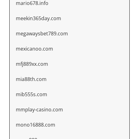
mario678.info
meekin365day.com
megawaysbet789.com
mexicanoo.com
mfj889xx.com
mia88th.com
mib555s.com
mmplay-casino.com
mono16888.com