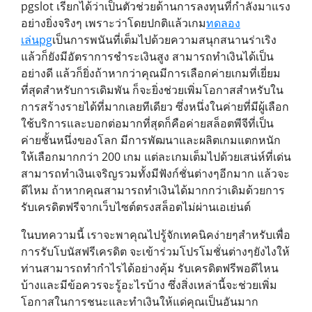
pgslot เรียกได้ว่าเป็นตัวช่วยด้านการลงทุนที่กำลังมาแรง
อย่างยิ่งจริงๆ เพราะว่าโดยปกติแล้วเกม
ทดลอง
เล่นpg
เป็นการพนันที่เต็มไปด้วยความสนุกสนานร่าเริง
แล้วก็ยังมีอัตราการชำระเงินสูง สามารถทำเงินได้เป็น
อย่างดี แล้วก็ยิ่งถ้าหากว่าคุณมีการเลือกค่ายเกมที่เยี่ยม
ที่สุดสำหรับการเดิมพัน ก็จะยิ่งช่วยเพิ่มโอกาสสำหรับใน
การสร้างรายได้ที่มากเลยทีเดียว ซึ่งหนึ่งในค่ายที่มีผู้เลือก
ใช้บริการและบอกต่อมากที่สุดก็คือค่ายสล็อตพีจีที่เป็น
ค่ายชั้นหนึ่งของโลก มีการพัฒนาและผลิตเกมแตกหนัก
ให้เลือกมากกว่า 200 เกม แต่ละเกมเต็มไปด้วยเสน่ห์ที่เด่น
สามารถทำเงินเจริญรวมทั้งมีฟังก์ชั่นต่างๆอีกมาก แล้วจะ
ดีไหม ถ้าหากคุณสามารถทำเงินได้มากกว่าเดิมด้วยการ
รับเครดิตฟรีจากเว็บไซต์ตรงสล็อตไม่ผ่านเอเย่นต์
ในบทความนี้ เราจะพาคุณไปรู้จักเทคนิคง่ายๆสำหรับเพื่อ
การรับโบนัสฟรีเครดิต จะเข้าร่วมโปรโมชั่นต่างๆยังไงให้
ท่านสามารถทำกำไรได้อย่างคุ้ม รับเครดิตฟรีพอดีไหน
บ้างและมีข้อควรจะรู้อะไรบ้าง ซึ่งสิ่งเหล่านี้จะช่วยเพิ่ม
โอกาสในการชนะและทำเงินให้แด่คุณเป็นอันมาก