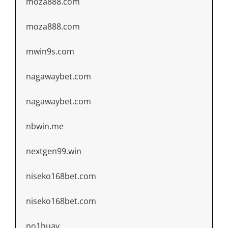
moza888.com
moza888.com
mwin9s.com
nagawaybet.com
nagawaybet.com
nbwin.me
nextgen99.win
niseko168bet.com
niseko168bet.com
no1huay