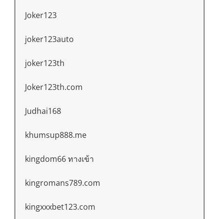
Joker123
joker123auto
joker123th
Joker123th.com
Judhai168
khumsup888.me
kingdom66 ทางเข้า
kingromans789.com
kingxxxbet123.com