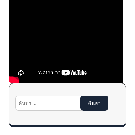
ค้นหา
สำหรับ: