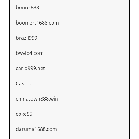
bonus888
boonlert1688.com
brazil999
bwvip4.com
carlo999.net
Casino
chinatown888.win
coke55
daruma1688.com