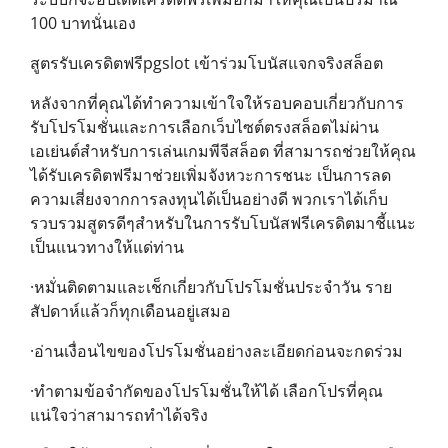
100 บาทนั่นเอง
สูตรรับเครดิตฟรีpgslot เข้าร่วมโบนัสแจกจริงสล็อต
หลังจากที่คุณได้ทำความเข้าใจให้รอบคอบเกี่ยวกับการ
รับโปรโมชั่นและการเลือกเว็บไซต์ตรงสล็อตไม่ผ่าน
เอเย่นต์สำหรับการเล่นเกมพีจีสล็อต ที่สามารถช่วยให้คุณ
ได้รับเครดิตฟรีมาช่วยเพิ่มจังหวะการชนะ เป็นการลด
ความเสี่ยงจากการลงทุนได้เป็นอย่างดี พวกเราได้เก็บ
รวบรวมสูตรดีๆสำหรับในการรับโบนัสฟรีเครดิตมาชี้แนะ
เป็นแนวทางให้แด่ท่าน
·หมั่นติดตามและเช็กเกี่ยวกับโปรโมชั่นประจำวัน ราย
สัปดาห์แล้วก็ทุกเดือนอยู่เสมอ
·อ่านเงื่อนไขของโปรโมชั่นอย่างละเอียดก่อนจะกดร่วม
·ทำตามข้อจำกัดของโปรโมชั่นให้ได้ เลือกโปรที่คุณ
แน่ใจว่าสามารถทำได้จริง