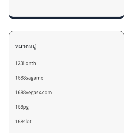
หมวดหมู่
123lionth
1688sagame
1688vegasx.com
168pg
168slot