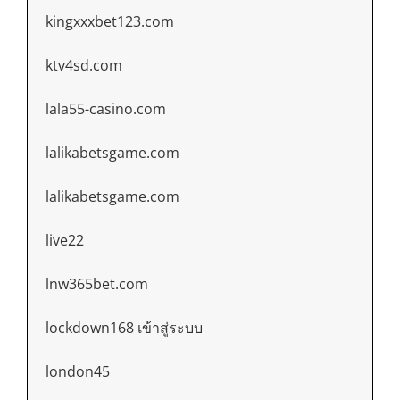
kingxxxbet123.com
ktv4sd.com
lala55-casino.com
lalikabetsgame.com
lalikabetsgame.com
live22
lnw365bet.com
lockdown168 เข้าสู่ระบบ
london45