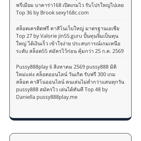
พรีเมียม บาคาร่า168 เปิดเกมไว รับโปรใหญ่ไปเลย
Top 36 by Brook sexy168c.com
สล็อตเครดิตฟรี คาสิโนเว็บใหญ่ มาตรฐานเอเชีย
Top 27 by Valorie jin55.guru ปั้นทุนจิ๋มเป็นทุน
ใหญ่ ได้เงินเร็ว เข้าใจง่าย ประสบการณ์เกมเหนือ
ระดับ สล็อต55 สมัครไว้ก่อน คุ้มกว่า 25 ก.ค. 2569
Pussy888play 6 สิงหาคม 2569 pussy888 มิติ
ใหม่แห่ง สล็อตออนไลน์ วันเกิด รับฟรี 300 เกม
สล็อต คาสิโนออนไลน์ คนเล่นไม่ต่ำกว่าแสนทุกวัน
pussy888 สมัครไว เล่นได้ทันที Top 48 by
Daniella pussy888play.me