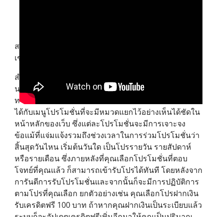
สมัครรับเครดิตฟรีที่เว็บไซต์ตรงpgslot ไม่ผ่านเอเย่นต์
เช่นไร
สำหรับในการสมัครรับเครดิตฟรีพีจีสล็อต บอกเลยว่า
นอนสอนง่ายและก็สะดวกอย่างมาก คุณสามารถที่จะลง
ทะเบียนผ่านระบบอัตโนมัติที่หน้าเว็บและสามารถกดร่วม
ได้กับเมนูโปรโมชั่นที่จะมีหมวดแยกไว้อย่างเห็นได้ชัดใน
หน้าหลักของเว็บ ซึ่งแต่ละโปรโมชั่นจะมีการเจาะจง
ข้อแม้ที่แจ่มแจ้งรวมถึงช่วงเวลาในการร่วมโปรโมชั่นว่า
สิ้นสุดวันไหน เริ่มต้นวันใด เป็นโปรรายวัน รายสัปดาห์
หรือรายเดือน ซึ่งภายหลังที่คุณเลือกโปรโมชั่นที่ตอบ
โจทย์ที่คุณแล้ว ก็สามารถเข้ารับโปรได้ทันที โดยหลังจาก
การันตีการรับโปรโมชั่นและจากนั้นก็จะมีการปฏิบัติการ
ตามโปรที่คุณเลือก ยกตัวอย่างเช่น คุณเลือกโปรฝากเงิน
รับเครดิตฟรี 100 บาท ถ้าหากคุณฝากเงินเป็นระเบียบแล้ว
ระบบก็จะอัปเดตเครดิตฟรีเพิ่มอีกมาให้คุณเป็นปริมาณ