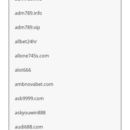
adm789.info
adm789.vip
allbet24hr
allone745s.com
alot666
ambnovabet.com
asb9999.com
askyouwin888
audi688.com