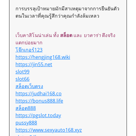
การบรรลุเป้าหมายมักมีสาเหตุมาจากการยืนยันตัว
ตนในเวลาที่คุณรู้สึกว่าคุณกำลังล้มเหลว
เว็บคาสิโนน่าเล่น ทั้ง
สล็อต
และ
บาคาร่า
ตึงจริง
แตกบ่อยมาก
โจ๊กเกอร์123
https://hengjing168.wiki
https://jin55.net
slot99
slot66
สล็อตเว็บตรง
https://judhai168.co
https://bonus888.life
สล็อต888
https://pgslot.today
pussy888
https://www.sexyauto168.xyz