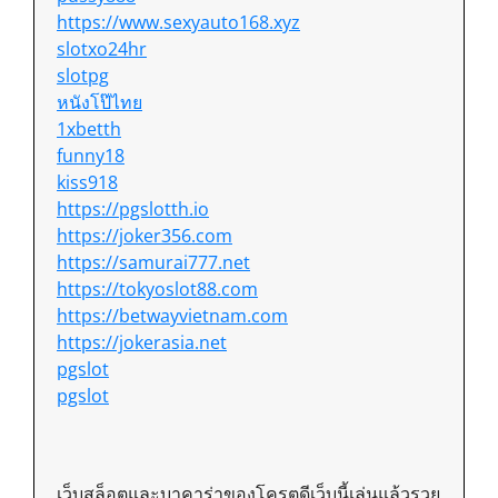
https://www.sexyauto168.xyz
slotxo24hr
slotpg
หนังโป๊ไทย
1xbetth
funny18
kiss918
https://pgslotth.io
https://joker356.com
https://samurai777.net
https://tokyoslot88.com
https://betwayvietnam.com
https://jokerasia.net
pgslot
pgslot
เว็บสล็อตและบาคาร่าของโครตดีเว็บนี้เล่นแล้วรวย