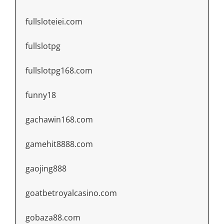
fullsloteiei.com
fullslotpg
fullslotpg168.com
funny18
gachawin168.com
gamehit8888.com
gaojing888
goatbetroyalcasino.com
gobaza88.com