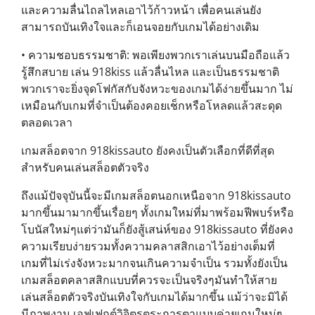
และความลื่นไถลไหลเอาไว้ก้าวหน้า เพื่อคนเล่นยัง
สามารถบันเทิงใจและก็เอนจอยกับเกมได้อย่างเดิม
• ความชอบธรรมชาติ: พอเพียงพวกเราเล่นบนมือถือแล้ว
รู้สึกสบาย เล่น 918kiss แล้วลื่นไหล และเป็นธรรมชาติ
พวกเราจะยิ่งจุดโฟกัสกับจังหวะของเกมได้ง่ายขึ้นมาก ไม่
เหมือนกับเกมที่จำเป็นต้องคอยเช็กหรือโหลดแล้วสะดุด
ตลอดเวลา
เกมสล็อตจาก 918kissauto ยังคงเป็นตัวเลือกที่ดีที่สุด
สำหรับคนเล่นสล็อตตัวจริง
ถึงแม้ปัจจุบันนี้จะมีเกมสล็อตนอกเหนือจาก 918kissauto
มากขึ้นมามากขึ้นเรื่อยๆ ทั้งเกมใหม่ที่มาพร้อมฟีพบร์หรือ
โบนัสใหม่ๆแต่ว่ามันก็ยังสู้เสน่ห์ของ 918kissauto ที่ยังคง
ความเรียบง่ายรวมทั้งความคลาสสิกเอาไว้อย่างเต็มที่
เกมที่ไม่เร่งจังหวะมากจนเกินความจำเป็น รวมทั้งยังเป็น
เกมสล็อตคลาสสิกแบบที่ควรจะเป็นจริงๆมันทำให้สาย
เล่นสล็อตตัวจริงบันเทิงใจกับเกมได้มากขึ้น แม้ว่าจะมิได้
มีภาพงาม เอฟเฟกต์วิจิตรตระการตาแบบค่ายเกมใหม่ๆ