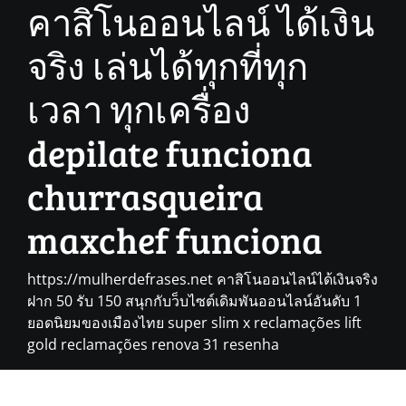
คาสิโนออนไลน์ ได้เงิน
Skip
to
จริง เล่นได้ทุกที่ทุก
Content
เวลา ทุกเครื่อง
depilate funciona
churrasqueira
maxchef funciona
https://mulherdefrases.net คาสิโนออนไลน์ได้เงินจริง
ฝาก 50 รับ 150 สนุกกับว็บไซต์เดิมพันออนไลน์อันดับ 1
ยอดนิยมของเมืองไทย super slim x reclamações lift
gold reclamações renova 31 resenha