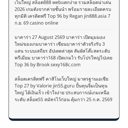
เว็บใหญ่ สล็อต888 webแตกง่าย รวมสล็อตน่าเล่น
2026 เกมดังจากค่ายชั้นนำ พร้อมรายละเอียดครบ
ทุกมิติ เครดิตฟรี Top 96 by Regan jin888.asia 7
ก.ย. 69 casino online
บาคาร่า 27 August 2569 บาคาร่า เปิดมุมมอง
ใหม่ของเกมบาคาร่า เซียนบาคาร่าตัวจริงรับ 3
แสน ระบบเสถียร อัปเดตล่าสุด สัมผัสโต๊ะสดระดับ
พรีเมียม บาคาร่า168 เปิดเกมไว รับโปรใหญ่ไปเลย
Top 36 by Brook sexy168c.com
สล็อตเครดิตฟรี คาสิโนเว็บใหญ่ มาตรฐานเอเชีย
Top 27 by Valorie jin55.guru ปั้นทุนจิ๋มเป็นทุน
ใหญ่ ได้เงินเร็ว เข้าใจง่าย ประสบการณ์เกมเหนือ
ระดับ สล็อต55 สมัครไว้ก่อน คุ้มกว่า 25 ก.ค. 2569