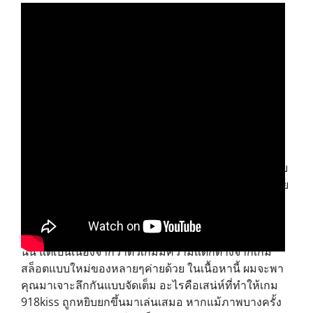
เวลาพวกเรากล่าวถึง
918kissauto
เรามักจะระลึกถึงเว็บ
หรือค่ายเกมที่อยู่มานานและก็มีฐานผู้เล่นมากไม่น้อยเลย
ทีเดียว ต่อให้มีค่ายเกมใหม่เพิ่มขึ้นมาตลอด แต่คนเล่น
ส่วนมากก็ยังกลับมาเล่นเกมกับ 918kissauto อยู่ดีขอรับ
สิ่งจำเป็นเลยก็คือ มันไม่ใช่แค่เรื่องความคุ้นเคยเพียงแค่
นั้น แต่เป็นเนื่องจากว่าตัวเกมมีความแตกต่างจากเกม
สล็อตแบบใหม่ของหลายๆค่ายด้วย ในเนื้อหานี้ ผมจะพา
คุณมาเจาะลึกกันแบบจัดเต็ม อะไรคือเสน่ห์ที่ทำให้เกม
918kiss ถูกหยิบยกขึ้นมาเล่นเสมอ หากแม้ภาพบางครั้ง