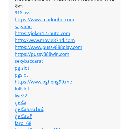
จัดๆ
918kiss
https://www.madoohd.com
sagame
https://joker123auto.com
http://www.movie87hd.com
https://www.pussy888play.com
https://pussy888win.com
sexybaccarat
pg slot
pgslot
https://www.pgheng99.me
fullslot
live22
ดูหนัง
ดูหนังออนไลน์
ดูหนังฟรี
faro168