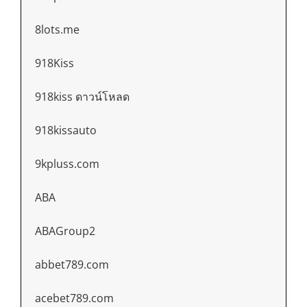
8lots.me
918Kiss
918kiss ดาวน์โหลด
918kissauto
9kpluss.com
ABA
ABAGroup2
abbet789.com
acebet789.com