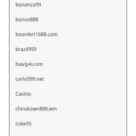
bonanza99
bonus888
boonlert1688.com
brazil999
bwvip4.com
carlo999.net
Casino
chinatown888.win
coke55