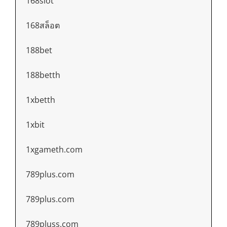
168slot
168สล็อต
188bet
188betth
1xbetth
1xbit
1xgameth.com
789plus.com
789plus.com
789pluss.com