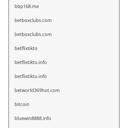
bbp168.me
betboxclubs.com
betboxclubs.com
betflixtikto
betflixtikto.info
betflixtikto.info
betworld369hot.com
bitcoin
bluewin8888.info