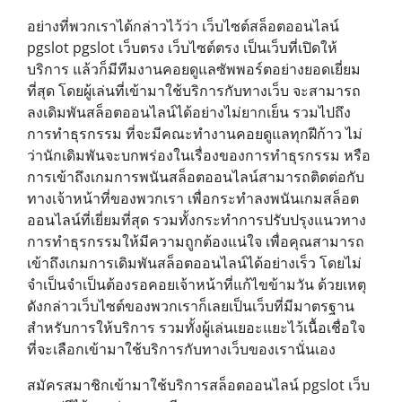
อย่างที่พวกเราได้กล่าวไว้ว่า เว็บไซต์สล็อตออนไลน์
pgslot pgslot เว็บตรง เว็บไซต์ตรง เป็นเว็บที่เปิดให้
บริการ แล้วก็มีทีมงานคอยดูแลซัพพอร์ตอย่างยอดเยี่ยม
ที่สุด โดยผู้เล่นที่เข้ามาใช้บริการกับทางเว็บ จะสามารถ
ลงเดิมพันสล็อตออนไลน์ได้อย่างไม่ยากเย็น รวมไปถึง
การทำธุรกรรม ที่จะมีคณะทำงานคอยดูแลทุกฝีก้าว ไม่
ว่านักเดิมพันจะบกพร่องในเรื่องของการทำธุรกรรม หรือ
การเข้าถึงเกมการพนันสล็อตออนไลน์สามารถติดต่อกับ
ทางเจ้าหน้าที่ของพวกเรา เพื่อกระทำลงพนันเกมสล็อต
ออนไลน์ที่เยี่ยมที่สุด รวมทั้งกระทำการปรับปรุงแนวทาง
การทำธุรกรรมให้มีความถูกต้องแน่ใจ เพื่อคุณสามารถ
เข้าถึงเกมการเดิมพันสล็อตออนไลน์ได้อย่างเร็ว โดยไม่
จำเป็นจำเป็นต้องรอคอยเจ้าหน้าที่แก้ไขข้ามวัน ด้วยเหตุ
ดังกล่าวเว็บไซต์ของพวกเราก็เลยเป็นเว็บที่มีมาตรฐาน
สำหรับการให้บริการ รวมทั้งผู้เล่นเยอะแยะไว้เนื้อเชื่อใจ
ที่จะเลือกเข้ามาใช้บริการกับทางเว็บของเรานั่นเอง
สมัครสมาชิกเข้ามาใช้บริการสล็อตออนไลน์ pgslot เว็บ