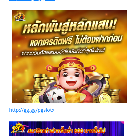
http://gg.gg/pgslotx