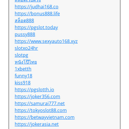
https://judhai168.co
https://bonus888.life
สล็อต888
https://pgslot.today
pussy888
https://www.sexyauto168.xyz
slotxo24hr
slotpg
หนังโป๊ไทย
1xbetth
funny18
kiss918
https://pgslotth.io
https://joker356.com
https://samurai777.net
https://tokyoslot88.com
https://betwayvietnam.com
https://jokerasia.net