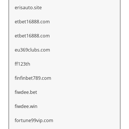
erisauto.site
etbet16888.com
etbet16888.com
eu369clubs.com
ff123th
finfinbet789.com
fiwdee.bet
fiwdee.win
fortune99vip.com