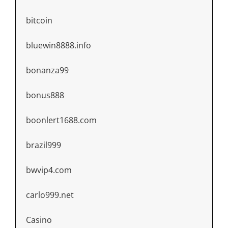
bitcoin
bluewin8888.info
bonanza99
bonus888
boonlert1688.com
brazil999
bwvip4.com
carlo999.net
Casino