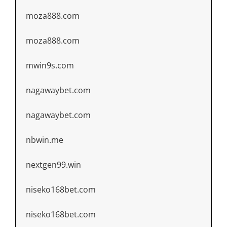
moza888.com
moza888.com
mwin9s.com
nagawaybet.com
nagawaybet.com
nbwin.me
nextgen99.win
niseko168bet.com
niseko168bet.com