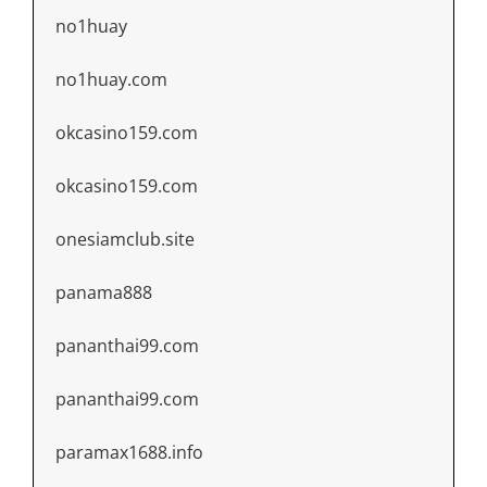
no1huay
no1huay.com
okcasino159.com
okcasino159.com
onesiamclub.site
panama888
pananthai99.com
pananthai99.com
paramax1688.info