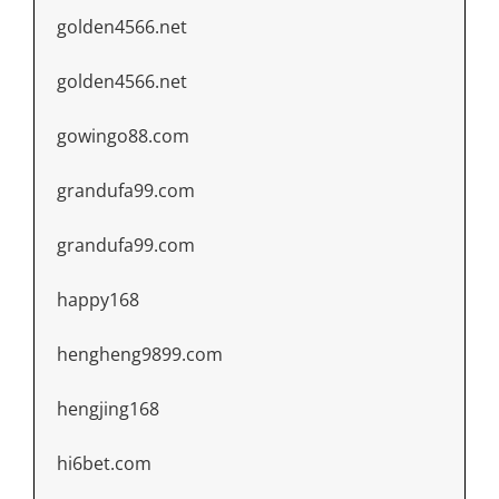
golden4566.net
golden4566.net
gowingo88.com
grandufa99.com
grandufa99.com
happy168
hengheng9899.com
hengjing168
hi6bet.com