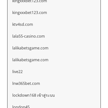
kingxxxbet123.com
kingxxxbet123.com
ktv4sd.com
lala55-casino.com
lalikabetsgame.com
lalikabetsgame.com
live22
lnw365bet.com
lockdown168 เข้าสู่ระบบ
london45