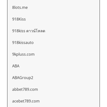
8lots.me
918Kiss
918kiss ดาวน์โหลด
918kissauto
9kpluss.com
ABA
ABAGroup2
abbet789.com
acebet789.com