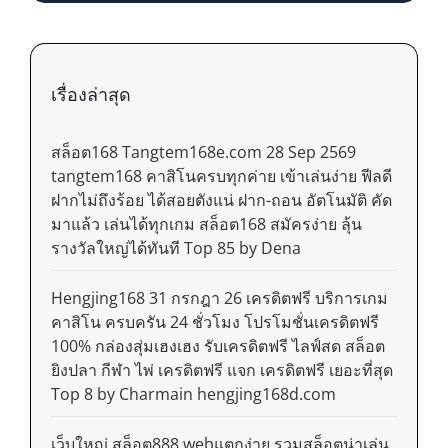
เรื่องล่าสุด
สล็อต168 Tangtem168e.com 28 Sep 2569
tangtem168 คาสิโนครบทุกค่าย เข้าเล่นง่าย ฟีลดี
ฝากไม่ถึงร้อย ได้สอยตังแน่ ฝาก-ถอน อัตโนมัติ คัด
มาแล้ว เล่นได้ทุกเกม สล็อต168 สมัครง่าย ลุ้น
รางวัลใหญ่ได้ทันที Top 85 by Dena
Hengjing168 31 กรกฎา 26 เครดิตฟรี บริการเกม
คาสิโน ครบครัน 24 ชั่วโมง โปรโมชั่นเครดิตฟรี
100% กล่องสุ่มเฮงเฮง รับเครดิตฟรี ไลฟ์สด สล็อต
ยิงปลา กีฬา ไพ่ เครดิตฟรี แจก เครดิตฟรี เยอะที่สุด
Top 8 by Charmain hengjing168d.com
เว็บใหญ่ สล็อต888 webแตกง่าย รวมสล็อตน่าเล่น