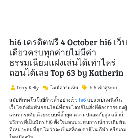
hi6 เครดิตฟรี 4 October hi6 เว็บ
เดียวครบทุกค่ายไม่มีค่า
ธรรมเนียมแฝงเล่นได้เท่าไหร่
ถอนได้เลย Top 63 by Katherin
Terry Kelly
ไม่มีความเห็น
hi6 เข้าสู่ระบบ
สมัยที่เทคโนโลยีก้าวล้ำอย่างเร็ว
hi6
แปลงเป็นหนึ่งใน
เว็บไซต์เดิมพันออนไลน์ที่ตอบโจทย์ในสิ่งที่ต้องการของผู้
เล่นทุกระดับ ด้วยระบบที่ล้ำยุค ความปลอดภัยสูง แล้วก็
บริการที่เป็นมิตร hi6 ตั้งใจมอบประสบการณ์การเดิมพัน
ที่เหมาะสมที่สุด ไม่ว่าจะเป็นสล็อต คาสิโน กีฬา หรือเกม
ใหม่ปัจจุบัน