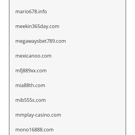
mario678.info
meekin365day.com
megawaysbet789.com
mexicanoo.com
mfj889xx.com
mia88th.com
mib555s.com
mmplay-casino.com
mono16888.com