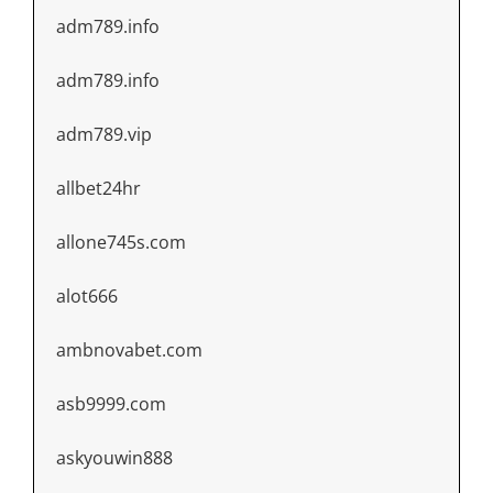
adm789.info
adm789.info
adm789.vip
allbet24hr
allone745s.com
alot666
ambnovabet.com
asb9999.com
askyouwin888