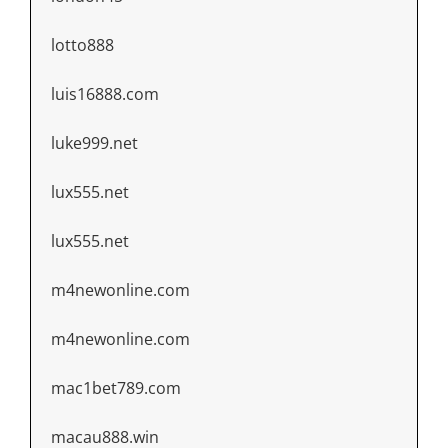
lotto888
luis16888.com
luke999.net
lux555.net
lux555.net
m4newonline.com
m4newonline.com
mac1bet789.com
macau888.win