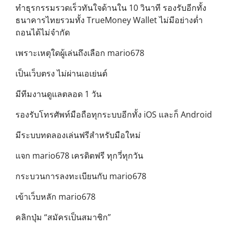
ทำธุรกรรมรวดเร็วทันใจด้านใน 10 วินาที รองรับอีกทั้ง
ธนาคารไทยรวมทั้ง TrueMoney Wallet ไม่มีอย่างต่ำ
ถอนได้ไม่จำกัด
เพราะเหตุใดผู้เล่นถึงเลือก mario678
เป็นเว็บตรง ไม่ผ่านเอเย่นต์
มีทีมงานดูแลตลอด 1 วัน
รองรับโทรศัพท์มือถือทุกระบบอีกทั้ง iOS และก็ Android
มีระบบทดลองเล่นฟรีสำหรับมือใหม่
แจก mario678 เครดิตฟรี ทุกวี่ทุกวัน
กระบวนการลงทะเบียนกับ mario678
เข้าเว็บหลัก mario678
คลิกปุ่ม “สมัครเป็นสมาชิก”