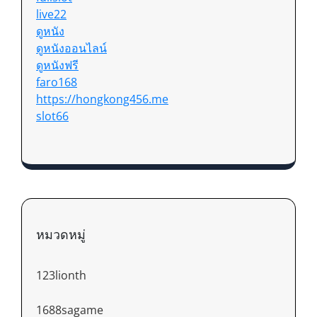
live22
ดูหนัง
ดูหนังออนไลน์
ดูหนังฟรี
faro168
https://hongkong456.me
slot66
หมวดหมู่
123lionth
1688sagame