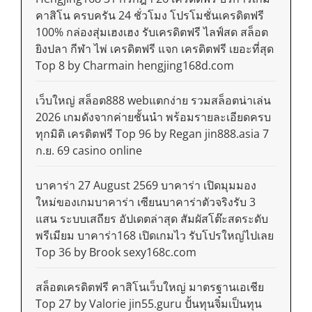
คาสิโน ครบครัน 24 ชั่วโมง โปรโมชั่นเครดิตฟรี
100% กล่องสุ่มเฮงเฮง รับเครดิตฟรี ไลฟ์สด สล็อต
ยิงปลา กีฬา ไพ่ เครดิตฟรี แจก เครดิตฟรี เยอะที่สุด
Top 8 by Charmain hengjing168d.com
เว็บใหญ่ สล็อต888 webแตกง่าย รวมสล็อตน่าเล่น
2026 เกมดังจากค่ายชั้นนำ พร้อมรายละเอียดครบ
ทุกมิติ เครดิตฟรี Top 96 by Regan jin888.asia 7
ก.ย. 69 casino online
บาคาร่า 27 August 2569 บาคาร่า เปิดมุมมอง
ใหม่ของเกมบาคาร่า เซียนบาคาร่าตัวจริงรับ 3
แสน ระบบเสถียร อัปเดตล่าสุด สัมผัสโต๊ะสดระดับ
พรีเมียม บาคาร่า168 เปิดเกมไว รับโปรใหญ่ไปเลย
Top 36 by Brook sexy168c.com
สล็อตเครดิตฟรี คาสิโนเว็บใหญ่ มาตรฐานเอเชีย
Top 27 by Valorie jin55.guru ปั้นทุนจิ๋มเป็นทุน