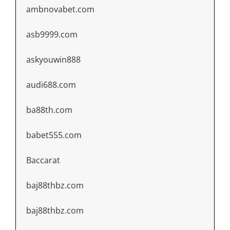
ambnovabet.com
asb9999.com
askyouwin888
audi688.com
ba88th.com
babet555.com
Baccarat
baj88thbz.com
baj88thbz.com