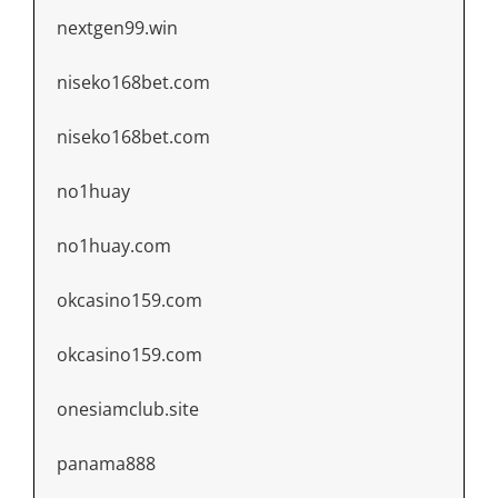
nextgen99.win
niseko168bet.com
niseko168bet.com
no1huay
no1huay.com
okcasino159.com
okcasino159.com
onesiamclub.site
panama888