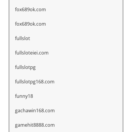
fox689ok.com
fox689ok.com
fullslot
fullsloteiei.com
fullslotpg
fullslotpg168.com
funny18
gachawin168.com
gamehit8888.com