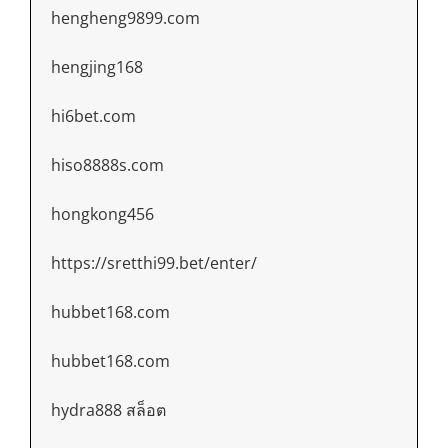
hengheng9899.com
hengjing168
hi6bet.com
hiso8888s.com
hongkong456
https://sretthi99.bet/enter/
hubbet168.com
hubbet168.com
hydra888 สล็อต