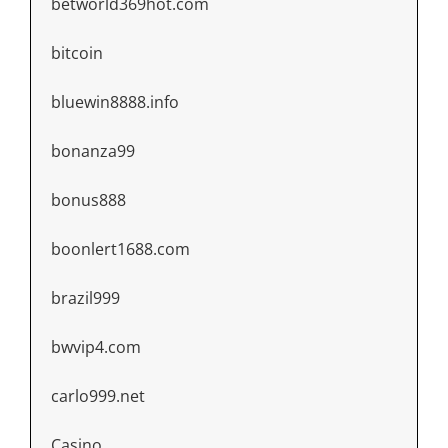
betworld369hot.com
bitcoin
bluewin8888.info
bonanza99
bonus888
boonlert1688.com
brazil999
bwvip4.com
carlo999.net
Casino