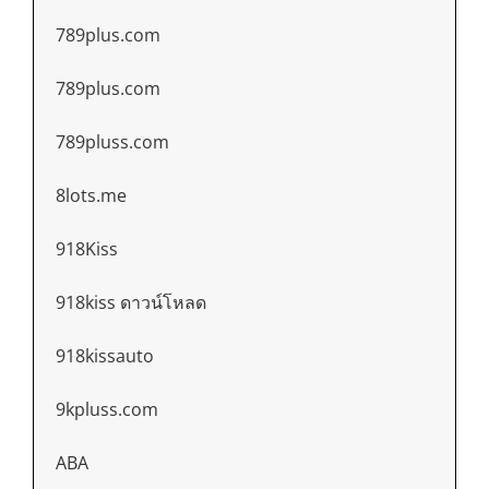
789plus.com
789plus.com
789pluss.com
8lots.me
918Kiss
918kiss ดาวน์โหลด
918kissauto
9kpluss.com
ABA