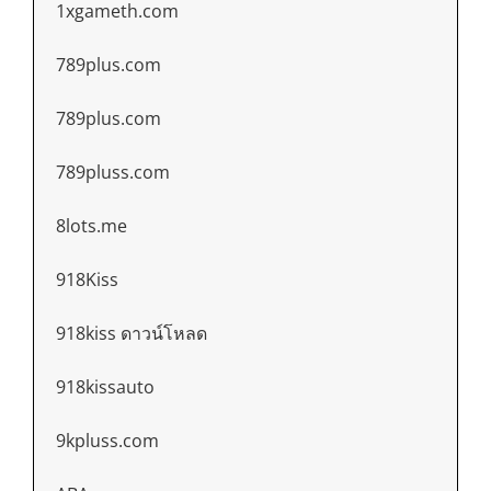
1xgameth.com
789plus.com
789plus.com
789pluss.com
8lots.me
918Kiss
918kiss ดาวน์โหลด
918kissauto
9kpluss.com