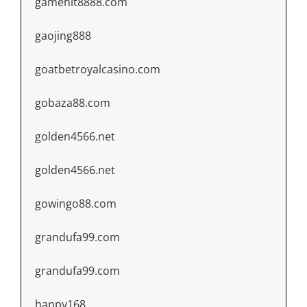
gamehit8888.com
gaojing888
goatbetroyalcasino.com
gobaza88.com
golden4566.net
golden4566.net
gowingo88.com
grandufa99.com
grandufa99.com
happy168