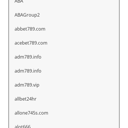
ABA
ABAGroup2
abbet789.com
acebet789.com
adm789.info
adm789.info
adm789.vip
allbet24hr
allone745s.com
alot666