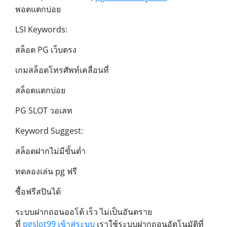
พอตแตกบ่อย
LSI Keywords:
สล็อต PG เว็บตรง
เกมสล็อตโทรศัพท์เคลื่อนที่
สล็อตแตกบ่อย
PG SLOT วอเลท
Keyword Suggest:
สล็อตฝากไม่มีขั้นต่ำ
ทดลองเล่น pg ฟรี
ซื้อฟรีสปินได้
ระบบฝากถอนออโต้ เร็ว ไม่เป็นอันตราย
ที่
pgslot99 เข้าสู่ระบบ
เราใช้ระบบฝากถอนอัตโนมัติที่