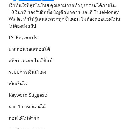
เร็วทันใจที่สุดในไทย คุณสามารถทำธุรกรรมได้ภายใน
10 วินาที รองรับอีกทั้ง บัญชีธนาคาร และก็ TrueMoney
Wallet ทำให้ผู้เล่นสะดวกทุกขั้นตอน ไม่ต้องคอยแอดไม่น
ไม่ต้องส่งสลิป
LSI Keywords:
ฝากถอนวอเลทออโต้
สล็อตวอเลท ไม่มีขั้นต่ำ
ระบบการเงินมั่นคง
เบิกเงินไว
Keyword Suggest:
ฝาก 1 บาทก็เล่นได้
ถอนได้ไม่จำกัด