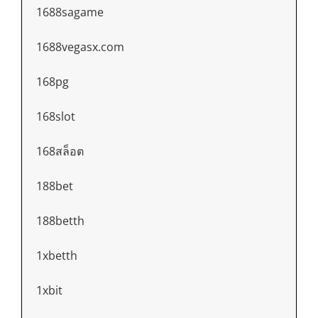
1688sagame
1688vegasx.com
168pg
168slot
168สล็อต
188bet
188betth
1xbetth
1xbit