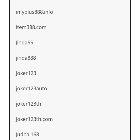
infyplus888.info
item388.com
Jinda55
jinda888
Joker123
joker123auto
joker123th
Joker123th.com
Judhai168