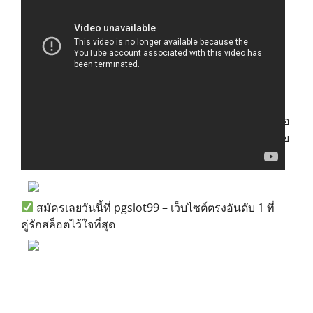
สรุป: pgslot99 เว็บไซต์สล็อต PG ที่คุณไว้ใจได้
ถ้าคุณมองหาเว็บสล็อตที่มั่นอาจ แตกง่าย ระบบดี
pgslot99 คือคำตอบ ไม่ว่าคุณจะเป็นสายปั่นมือใหม่ หรือ
มือโปร ก็สามารถเริ่มเล่นและถอนเงินได้จริงในทันที ด้วย
ระบบที่ล้ำยุค ปลอดภัย และการบริการที่ตั้งใจ
สมัครเลยวันนี้ที่ pgslot99 – เว็บไซต์ตรงอันดับ 1 ที่
คู่รักสล็อตไว้ใจที่สุด