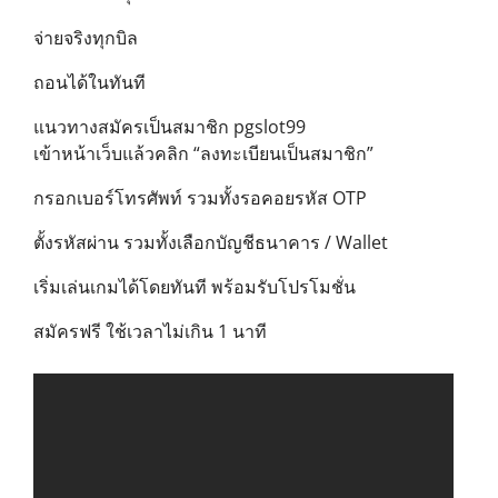
จ่ายจริงทุกบิล
ถอนได้ในทันที
แนวทางสมัครเป็นสมาชิก pgslot99
เข้าหน้าเว็บแล้วคลิก “ลงทะเบียนเป็นสมาชิก”
กรอกเบอร์โทรศัพท์ รวมทั้งรอคอยรหัส OTP
ตั้งรหัสผ่าน รวมทั้งเลือกบัญชีธนาคาร / Wallet
เริ่มเล่นเกมได้โดยทันที พร้อมรับโปรโมชั่น
สมัครฟรี ใช้เวลาไม่เกิน 1 นาที