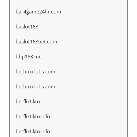
bar4game24hr.com
baslot168
baslot168bet.com
bbp168.me
betboxclubs.com
betboxclubs.com
betflixtikto
betflixtikto.info
betflixtikto.info