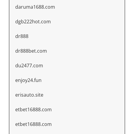
daruma1688.com
dgb222hot.com
dr888
dr888bet.com
du2477.com
enjoy24.fun
erisauto.site
etbet16888.com
etbet16888.com