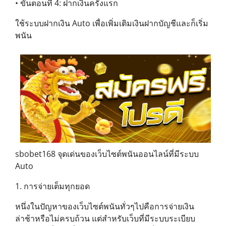
• ขั้นตอนที่ 4: ฝากเงินครั้งแรก
ใช้ระบบฝากเงิน Auto เพื่อเพิ่มเติมเงินฝากบัญชีและก็เริ่ม
พนัน
sbobet168 จุดเด่นของเว็บไซต์พนันออนไลน์ที่มีระบบ
Auto
1. การจ่ายเต็มทุกยอด
หนึ่งในปัญหาของเว็บไซต์พนันทั่วๆไปคือการจ่ายเงิน
ล่าช้าหรือไม่ครบถ้วน แต่สำหรับเว็บที่มีระบบระเบียบ