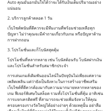
Auto คุณมั่นอกมั่นใจได้ว่าจะได้รับเงินเต็มปริมาณอย่าง
แน่นอน
2. บริการลูกค้าตลอด 1 วัน
เว็บไซต์พนันที่ดีควรจะมีทีมงานที่พร้อมช่วยเหลือทุก
ปัญหา ไม่ว่าคุณจะมีคำถามเกี่ยวกับเกม หรือปัญหาด้าน
การฝากถอน
3. โปรโมชั่นและก็โบนัสสุดคุ้ม
โปรโมชั่นที่หลากหลาย เช่น โบนัสต้อนรับ โบนัสฝากเงิน
และโปรโมชั่นสำหรับสมาชิกประจำ
การเล่นเกมส์เดิมพันออนไลน์ในปัจจุบันไม่เพียงแค่ความ
เพลิดเพลิน แต่ว่ายังเป็นจังหวะในการสร้างอาชีพเสริม
เว็บไซต์ที่ดีควรต้องมากับความมากมายหลากหลายของ
เกม ฟีเจอร์พิเศษในสล็อต รวมทั้งโปรโมชั่นที่คุ้ม อาทิเช่น
การแจกเครดิตฟรี ที่สามารถจะช่วยเพิ่มจังหวะให้คุณ
ครอบครองรางวัลใหญ่ได้อย่างง่ายๆ ด้วยเหตุนั้น อย่าลืม