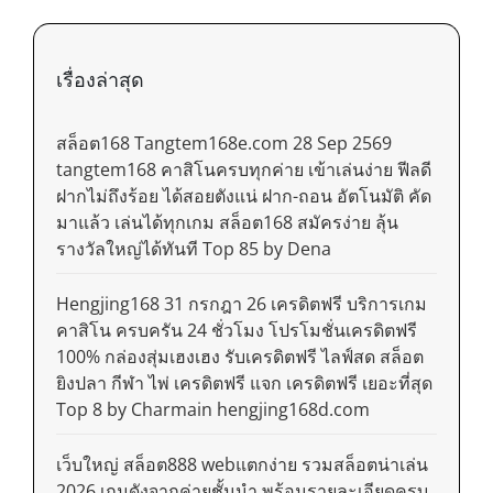
เรื่องล่าสุด
สล็อต168 Tangtem168e.com 28 Sep 2569
tangtem168 คาสิโนครบทุกค่าย เข้าเล่นง่าย ฟีลดี
ฝากไม่ถึงร้อย ได้สอยตังแน่ ฝาก-ถอน อัตโนมัติ คัด
มาแล้ว เล่นได้ทุกเกม สล็อต168 สมัครง่าย ลุ้น
รางวัลใหญ่ได้ทันที Top 85 by Dena
Hengjing168 31 กรกฎา 26 เครดิตฟรี บริการเกม
คาสิโน ครบครัน 24 ชั่วโมง โปรโมชั่นเครดิตฟรี
100% กล่องสุ่มเฮงเฮง รับเครดิตฟรี ไลฟ์สด สล็อต
ยิงปลา กีฬา ไพ่ เครดิตฟรี แจก เครดิตฟรี เยอะที่สุด
Top 8 by Charmain hengjing168d.com
เว็บใหญ่ สล็อต888 webแตกง่าย รวมสล็อตน่าเล่น
2026 เกมดังจากค่ายชั้นนำ พร้อมรายละเอียดครบ