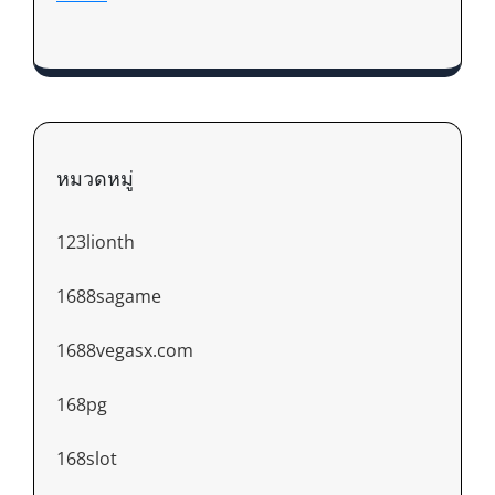
หมวดหมู่
123lionth
1688sagame
1688vegasx.com
168pg
168slot