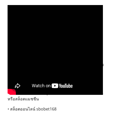
sbobet168 ทำความรู้จักกับเว็บไซต์ผู้ให้บริการเกมส์เดิม
พันออนไลน์
ความหลากหลายของเกมส์พนันออนไลน์ เว็บเดิมพัน
ออนไลน์ในปัจจุบันมีความมากมายที่สนองตอบต่อทุก
ความปรารถนา ไม่ว่าคุณจะเป็นสายเกมไพ่ เกมกระดาน
หรือสล็อตแมชชีน
• สล็อตออนไลน์ sbobet168