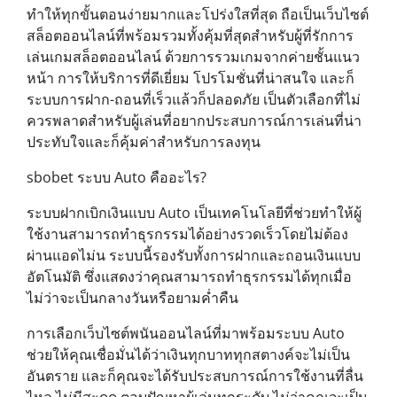
ทำให้ทุกขั้นตอนง่ายมากและโปร่งใสที่สุด ถือเป็นเว็บไซต์
สล็อตออนไลน์ที่พร้อมรวมทั้งคุ้มที่สุดสำหรับผู้ที่รักการ
เล่นเกมสล็อตออนไลน์ ด้วยการรวมเกมจากค่ายชั้นแนว
หน้า การให้บริการที่ดีเยี่ยม โปรโมชั่นที่น่าสนใจ และก็
ระบบการฝาก-ถอนที่เร็วแล้วก็ปลอดภัย เป็นตัวเลือกที่ไม่
ควรพลาดสำหรับผู้เล่นที่อยากประสบการณ์การเล่นที่น่า
ประทับใจและก็คุ้มค่าสำหรับการลงทุน
sbobet ระบบ Auto คืออะไร?
ระบบฝากเบิกเงินแบบ Auto เป็นเทคโนโลยีที่ช่วยทำให้ผู้
ใช้งานสามารถทำธุรกรรมได้อย่างรวดเร็วโดยไม่ต้อง
ผ่านแอดไม่น ระบบนี้รองรับทั้งการฝากและถอนเงินแบบ
อัตโนมัติ ซึ่งแสดงว่าคุณสามารถทำธุรกรรมได้ทุกเมื่อ
ไม่ว่าจะเป็นกลางวันหรือยามค่ำคืน
การเลือกเว็บไซต์พนันออนไลน์ที่มาพร้อมระบบ Auto
ช่วยให้คุณเชื่อมั่นได้ว่าเงินทุกบาททุกสตางค์จะไม่เป็น
อันตราย และก็คุณจะได้รับประสบการณ์การใช้งานที่ลื่น