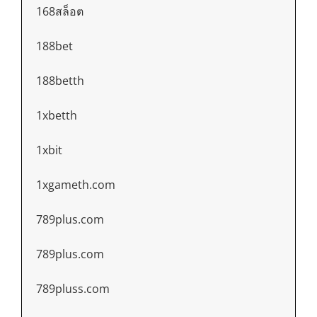
168สล็อต
188bet
188betth
1xbetth
1xbit
1xgameth.com
789plus.com
789plus.com
789pluss.com