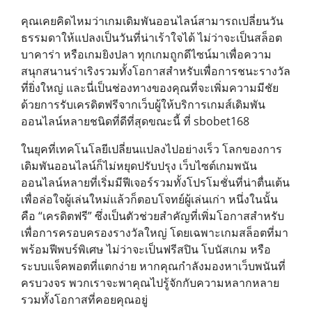
คุณเคยคิดไหมว่าเกมเดิมพันออนไลน์สามารถเปลี่ยนวัน
ธรรมดาให้แปลงเป็นวันที่น่าเร้าใจได้ ไม่ว่าจะเป็นสล็อต
บาคาร่า หรือเกมยิงปลา ทุกเกมถูกดีไซน์มาเพื่อความ
สนุกสนานร่าเริงรวมทั้งโอกาสสำหรับเพื่อการชนะรางวัล
ที่ยิ่งใหญ่ และนี่เป็นช่องทางของคุณที่จะเพิ่มความมีชัย
ด้วยการรับเครดิตฟรีจากเว็บผู้ให้บริการเกมส์เดิมพัน
ออนไลน์หลายชนิดที่ดีที่สุดขณะนี้ ที่ sbobet168
ในยุคที่เทคโนโลยีเปลี่ยนแปลงไปอย่างเร็ว โลกของการ
เดิมพันออนไลน์ก็ไม่หยุดปรับปรุง เว็บไซต์เกมพนัน
ออนไลน์หลายที่เริ่มมีฟีเจอร์รวมทั้งโปรโมชั่นที่น่าตื่นเต้น
เพื่อล่อใจผู้เล่นใหม่แล้วก็ตอบโจทย์ผู้เล่นเก่า หนึ่งในนั้น
คือ “เครดิตฟรี” ซึ่งเป็นตัวช่วยสำคัญที่เพิ่มโอกาสสำหรับ
เพื่อการครอบครองรางวัลใหญ่ โดยเฉพาะเกมสล็อตที่มา
พร้อมฟีพบร์พิเศษ ไม่ว่าจะเป็นฟรีสปิน โบนัสเกม หรือ
ระบบแจ็คพอตที่แตกง่าย หากคุณกำลังมองหาเว็บพนันที่
ครบวงจร พวกเราจะพาคุณไปรู้จักกับความหลากหลาย
รวมทั้งโอกาสที่คอยคุณอยู่