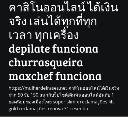
คาสิโนออนไลน์ ได้เงิน
Skip
to
จริง เล่นได้ทุกที่ทุก
Content
เวลา ทุกเครื่อง
depilate funciona
churrasqueira
maxchef funciona
https://mulherdefrases.net คาสิโนออนไลน์ได้เงินจริง
ฝาก 50 รับ 150 สนุกกับว็บไซต์เดิมพันออนไลน์อันดับ 1
ยอดนิยมของเมืองไทย super slim x reclamações lift
gold reclamações renova 31 resenha