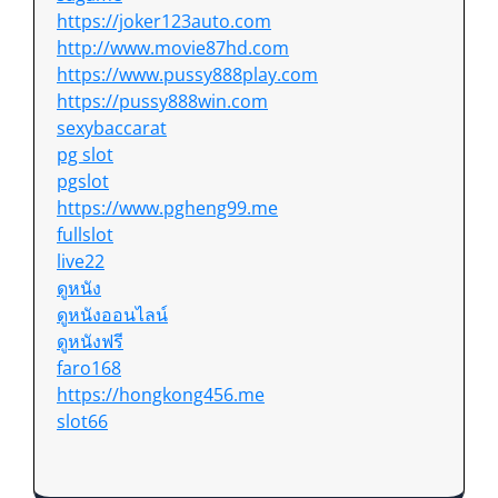
https://joker123auto.com
http://www.movie87hd.com
https://www.pussy888play.com
https://pussy888win.com
sexybaccarat
pg slot
pgslot
https://www.pgheng99.me
fullslot
live22
ดูหนัง
ดูหนังออนไลน์
ดูหนังฟรี
faro168
https://hongkong456.me
slot66