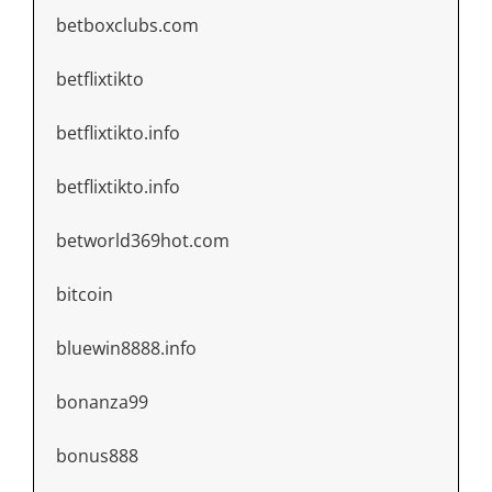
betboxclubs.com
betflixtikto
betflixtikto.info
betflixtikto.info
betworld369hot.com
bitcoin
bluewin8888.info
bonanza99
bonus888