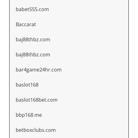
babet555.com
Baccarat
baj88thbz.com
baj88thbz.com
bar4game24hr.com
baslot168
baslot168bet.com
bbp168.me
betboxclubs.com