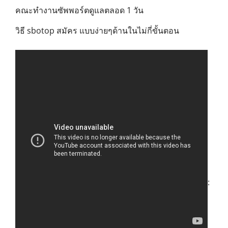
คณะทำงานซัพพอร์ตดูแลตลอด 1 วัน
วิธี sbotop สมัคร แบบง่ายๆด้านในไม่กี่ขั้นตอน
สำหรับผู้เล่นที่พึงพอใจเข้าร่วมกับ sbotop การ sbotop
สมัคร ทำเป็นง่ายมาก เพียงแค่ปฏิบัติตามขั้นตอนต่อไปนี้:
เข้าสู่เว็บไซต์หลักของ sbotop
กดปุ่ม “ลงทะเบียนเป็นสมาชิก”