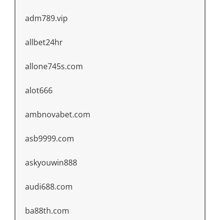
adm789.vip
allbet24hr
allone745s.com
alot666
ambnovabet.com
asb9999.com
askyouwin888
audi688.com
ba88th.com