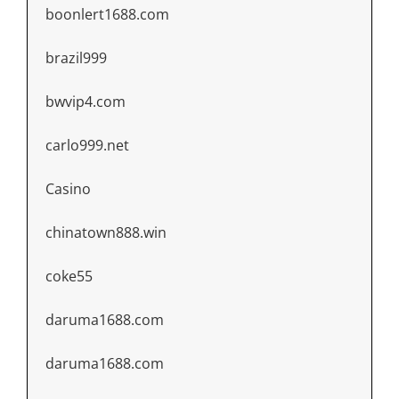
boonlert1688.com
brazil999
bwvip4.com
carlo999.net
Casino
chinatown888.win
coke55
daruma1688.com
daruma1688.com