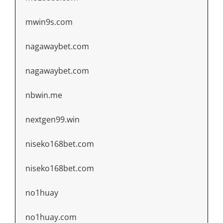
mwin9s.com
nagawaybet.com
nagawaybet.com
nbwin.me
nextgen99.win
niseko168bet.com
niseko168bet.com
no1huay
no1huay.com