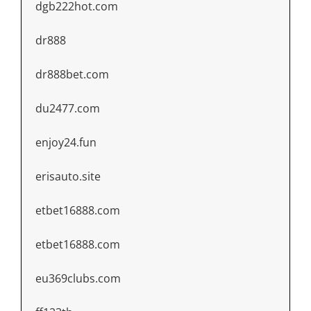
dgb222hot.com
dr888
dr888bet.com
du2477.com
enjoy24.fun
erisauto.site
etbet16888.com
etbet16888.com
eu369clubs.com