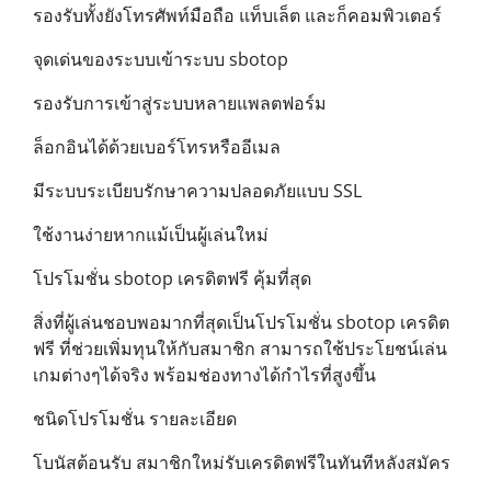
รองรับทั้งยังโทรศัพท์มือถือ แท็บเล็ต และก็คอมพิวเตอร์
จุดเด่นของระบบเข้าระบบ sbotop
รองรับการเข้าสู่ระบบหลายแพลตฟอร์ม
ล็อกอินได้ด้วยเบอร์โทรหรืออีเมล
มีระบบระเบียบรักษาความปลอดภัยแบบ SSL
ใช้งานง่ายหากแม้เป็นผู้เล่นใหม่
โปรโมชั่น sbotop เครดิตฟรี คุ้มที่สุด
สิ่งที่ผู้เล่นชอบพอมากที่สุดเป็นโปรโมชั่น sbotop เครดิต
ฟรี ที่ช่วยเพิ่มทุนให้กับสมาชิก สามารถใช้ประโยชน์เล่น
เกมต่างๆได้จริง พร้อมช่องทางได้กำไรที่สูงขึ้น
ชนิดโปรโมชั่น รายละเอียด
โบนัสต้อนรับ สมาชิกใหม่รับเครดิตฟรีในทันทีหลังสมัคร