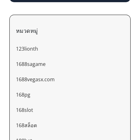
หมวดหมู่
123lionth
1688sagame
1688vegasx.com
168pg
168slot
168สล็อต