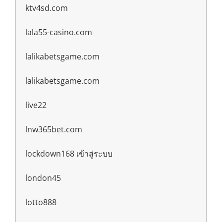
ktv4sd.com
lala55-casino.com
lalikabetsgame.com
lalikabetsgame.com
live22
lnw365bet.com
lockdown168 เข้าสู่ระบบ
london45
lotto888