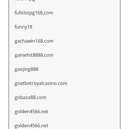
fullslotpg168.com
funny18
gachawin168.com
gamehit8888.com
gaojing888
goatbetroyalcasino.com
gobaza88.com
golden4566.net
golden4566.net