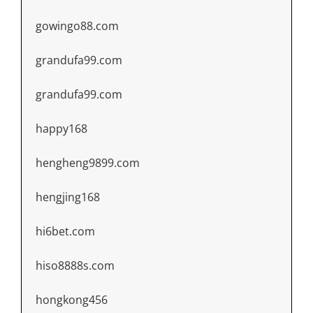
gowingo88.com
grandufa99.com
grandufa99.com
happy168
hengheng9899.com
hengjing168
hi6bet.com
hiso8888s.com
hongkong456