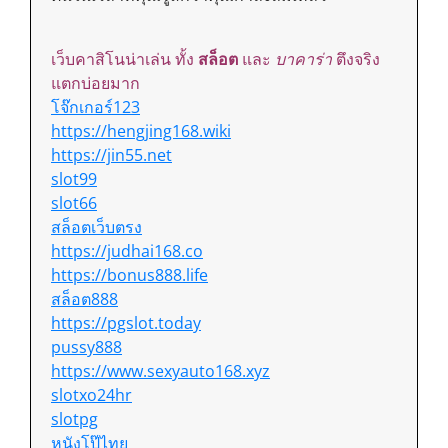
เว็บคาสิโนน่าเล่น ทั้ง
สล็อต
และ
บาคาร่า
ตึงจริง
แตกบ่อยมาก
โจ๊กเกอร์123
https://hengjing168.wiki
https://jin55.net
slot99
slot66
สล็อตเว็บตรง
https://judhai168.co
https://bonus888.life
สล็อต888
https://pgslot.today
pussy888
https://www.sexyauto168.xyz
slotxo24hr
slotpg
หนังโป๊ไทย