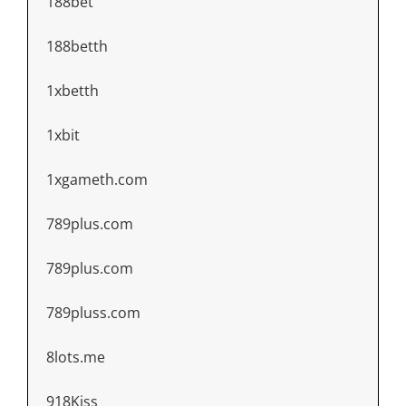
188bet
188betth
1xbetth
1xbit
1xgameth.com
789plus.com
789plus.com
789pluss.com
8lots.me
918Kiss