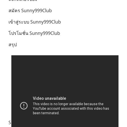
สมัคร Sunny999Club
เข้าสู่ระบบ Sunny999Club
โปรโมชั่น Sunny999Club
สรุป
Sunny999Club คือเว็บเดิมพันที่ครบวงจร เหมาะกับคนที่