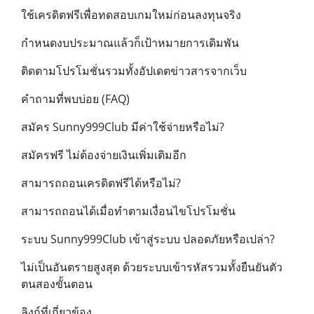
ใช้เครดิตฟรีเพื่อทดสอบเกมใหม่ก่อนลงทุนจริง
กำหนดงบประมาณแล้วก็เป้าหมายการเดิมพัน
ติดตามโปรโมชั่นรวมทั้งอัปเดตข่าวสารจากเว็บ
คำถามที่พบบ่อย (FAQ)
สมัคร Sunny999Club มีค่าใช้จ่ายหรือไม่?
สมัครฟรี ไม่ต้องจ่ายเงินเพิ่มเติมอีก
สามารถถอนเครดิตฟรีได้หรือไม่?
สามารถถอนได้เมื่อทำตามเงื่อนไขโปรโมชั่น
ระบบ Sunny999Club เข้าสู่ระบบ ปลอดภัยหรือเปล่า?
ไม่เป็นอันตรายสูงสุด ด้วยระบบเข้ารหัสรวมทั้งยืนยันตัว
ตนสองขั้นตอน
ลิงก์ที่เกี่ยวข้อง