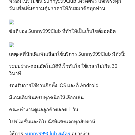
พร้อมโปรโมชั่น Sunny999Club เครดิตฟรี แจกจริงทุก
วัน เพื่อเพิ่มความคุ้มราคาให้กับสมาชิกทุกท่าน
ข้อดีของ Sunny999Club ที่ทำให้เป็นเว็บไซต์ยอดฮิต
เหตุผลที่นักเดิมพันเลือกใช้บริการ Sunny999Club มีดังนี้:
ระบบฝาก-ถอนอัตโนมัติที่เร็วทันใจ ใช้เวลาไม่เกิน 30
วินาที
รองรับการใช้งานอีกทั้ง iOS และก็ Android
มีเกมเดิมพันครบทุกชนิดให้เลือกเล่น
คณะทำงานดูแลลูกค้าตลอด 1 วัน
โปรโมชั่นและก็โบนัสพิเศษแจกทุกสัปดาห์
วิธีการ
Sunny999Club สมัคร
อย่างง่าย