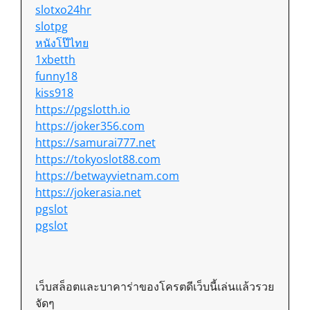
slotxo24hr
slotpg
หนังโป๊ไทย
1xbetth
funny18
kiss918
https://pgslotth.io
https://joker356.com
https://samurai777.net
https://tokyoslot88.com
https://betwayvietnam.com
https://jokerasia.net
pgslot
pgslot
เว็บสล็อตและบาคาร่าของโครตดีเว็บนี้เล่นแล้วรวย
จัดๆ