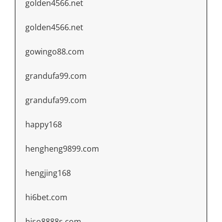
golden4566.net
golden4566.net
gowingo88.com
grandufa99.com
grandufa99.com
happy168
hengheng9899.com
hengjing168
hi6bet.com
hiso8888s.com