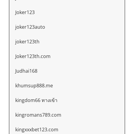
Joker123
joker123auto
joker123th
Joker123th.com
Judhai168
khumsup888.me
kingdom66 ทางเข้า
kingromans789.com
kingxxxbet123.com