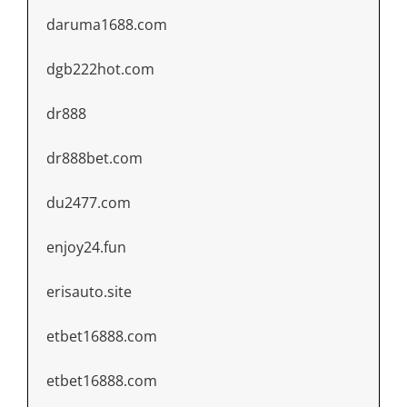
daruma1688.com
dgb222hot.com
dr888
dr888bet.com
du2477.com
enjoy24.fun
erisauto.site
etbet16888.com
etbet16888.com