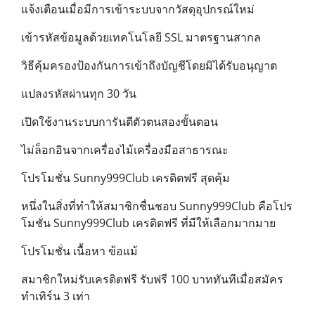
แจ้งเตือนเมื่อมีการเข้าระบบจากวัสดุอุปกรณ์ใหม่
เข้ารหัสข้อมูลด้วยเทคโนโลยี SSL มาตรฐานสากล
วิธีคุ้มครองป้องกันการเข้าถึงบัญชีโดยมิได้รับอนุญาต
แปลงรหัสผ่านทุก 30 วัน
เปิดใช้งานระบบการันตีตัวตนสองขั้นตอน
ไม่ล็อกอินจากเครื่องไม้เครื่องมือสาธารณะ
โปรโมชั่น Sunny999Club เครดิตฟรี สุดคุ้ม
หนึ่งในสิ่งที่ทำให้สมาชิกชื่นชอบ Sunny999Club คือโปร
โมชั่น Sunny999Club เครดิตฟรี ที่มีให้เลือกมากมาย
โปรโมชั่น เนื้อหา ข้อแม้
สมาชิกใหม่รับเครดิตฟรี รับฟรี 100 บาททันทีเมื่อสมัคร
ทำเทิร์น 3 เท่า