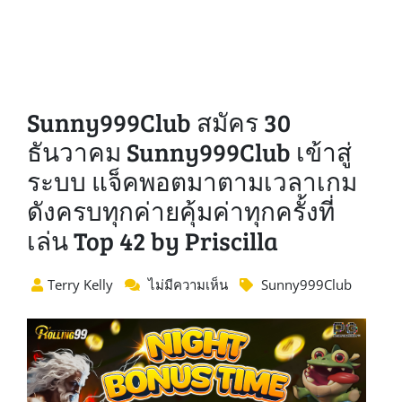
Sunny999Club สมัคร 30
ธันวาคม Sunny999Club เข้าสู่
ระบบ แจ็คพอตมาตามเวลาเกม
ดังครบทุกค่ายคุ้มค่าทุกครั้งที่
เล่น Top 42 by Priscilla
Terry Kelly
ไม่มีความเห็น
Sunny999Club