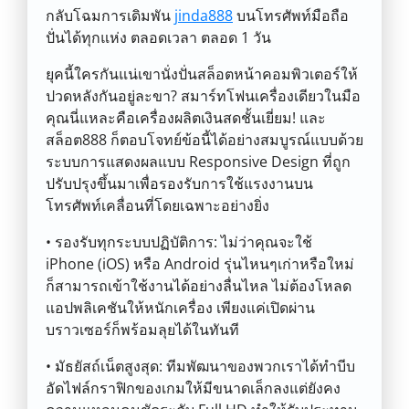
กลับโฉมการเดิมพัน
jinda888
บนโทรศัพท์มือถือ
ปั่นได้ทุกแห่ง ตลอดเวลา ตลอด 1 วัน
ยุคนี้ใครกันแน่เขานั่งปั่นสล็อตหน้าคอมพิวเตอร์ให้
ปวดหลังกันอยู่ละขา? สมาร์ทโฟนเครื่องเดียวในมือ
คุณนี่แหละคือเครื่องผลิตเงินสดชั้นเยี่ยม! และ
สล็อต888 ก็ตอบโจทย์ข้อนี้ได้อย่างสมบูรณ์แบบด้วย
ระบบการแสดงผลแบบ Responsive Design ที่ถูก
ปรับปรุงขึ้นมาเพื่อรองรับการใช้แรงงานบน
โทรศัพท์เคลื่อนที่โดยเฉพาะอย่างยิ่ง
• รองรับทุกระบบปฏิบัติการ: ไม่ว่าคุณจะใช้
iPhone (iOS) หรือ Android รุ่นไหนๆเก่าหรือใหม่
ก็สามารถเข้าใช้งานได้อย่างลื่นไหล ไม่ต้องโหลด
แอปพลิเคชันให้หนักเครื่อง เพียงแค่เปิดผ่าน
บราวเซอร์ก็พร้อมลุยได้ในทันที
• มัธยัสถ์เน็ตสูงสุด: ทีมพัฒนาของพวกเราได้ทำบีบ
อัดไฟล์กราฟิกของเกมให้มีขนาดเล็กลงแต่ยังคง