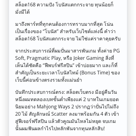
สล็อต168 ความปัง โบนัสแตกกระจาย ทุนน้อยก็
มั่งมีได้
มาถึงพาร์ทที่ทุกคนต้องการทราบมากที่สุด โน่น
เป็นเรื่องของ “โบนัส” สำหรับเว็บไซต์แห่งนี้ คำว่า
สล็อต168 โบนัสแตกกระจาย ไม่ใช่แค่ราคาคุยครับ
จากประสบการณ์ที่ผมปั่นมาสารพันเกม ทั้งค่าย PG
Soft, Pragmatic Play, หรือ Joker Gaming สิ่งที่
เห็นได้ชัดคือ “ฟีพบร์ฟรีสปิน” เข้าบ่อยมาก และก็ที่
สำคัญเป็นระยะเวลาโบนัสไทม์ (Bonus Time) ของ
เว็บนี้ค่อนข้างตรงรวมทั้งแม่นยำ
บันทึกประสบการณ์ตรง: สล็อตเว็บตรง มีอยู่คืนวัน
หนึ่งผมทดลองเบทขั้นต่ำเพียงแค่ 2 บาทในเกมยอด
นิยมอย่าง Mahjong Ways 2 ปรากฏว่าปั่นไปไม่ถึง
20 ไม้ สัญลักษณ์ Scatter ลงมาพร้อมกัน 4 ตัว เข้า
สู่ฟีเจอร์ฟรีสปิน แล้วตัวคูณมันไหลไม่หยุด จบเกม
นั้นผมฟันผลกำไรไปหลักพันจากทุนหลักสิบ!