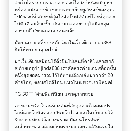
ลิงก์ เมื่อระบบตรวจเจอว่าลิงก์ใดลิงก์หนึ่งมีปัญหา
หรือดำเนินการช้า ระบบจะทำย้ายยูสเซอร์ของคุณ
ไปยังลิงก์ที่เสถียรที่สุดให้อัตโนมัติทันทีโดยที่คุณจะ
ไม่มีสติเลยด้วยซ้ำ เล่นเกมตลอดยาวๆไม่มีสะดุด
อารมณ์ไม่ขาดตอนแน่นอนจ้ะ!
มัดรวมค่ายสล็อตระดับโลกในเว็บเดียว jinda888
จัดให้ครบจบทุกสไตล์
มาเว็บเดียวเสมือนได้ตั๋วบินไปเล่นที่คาสิโนลาสเวกั
ส ด้วยเหตุว่า jinda888 เราคัดสรรค่ายเกมสล็อตชั้น
หนึ่งสุดยอดมารวมไว้ให้ท่านเลือกเล่นมากกว่า 20
ค่ายใหญ่ ชอบสไตล์ไหน แนวไหน พวกเรามีหมด!
PG SOFT (ค่ายพิมพ์นิยม แตกดุภาพสวย)
ค่ายเกมขวัญใจคนท้องถิ่นที่สะดุดตาเรื่องสตอปรี่
ไลน์และโบนัสที่แตกกันมโบได้สาแก่ใจ เก็บเกมได้
รับความนิยมไว้อย่างพร้อม ปั่นบนโทรศัพท์
เคลื่อนที่ของ สล็อตเว็บตรง บอกเลยว่าสีสันแจ่มใส