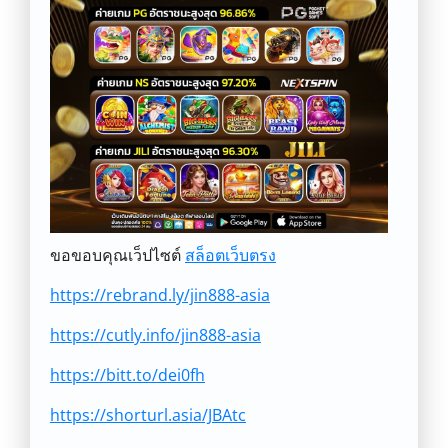
ขอขอบคุณเว็ปไซต์
สล็อตเว็บตรง
https://rebrand.ly/jin888-asia
https://cutly.info/jin888-asia
https://bitt.to/dei0fh
https://shorturl.asia/JBAtc