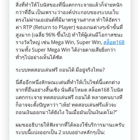
สิ่งที่ทำให้โบนัสของที่นี่แตกกระจายแล้วก็จ่ายหนัก
กว่าที่อื่น เป็นเพราะว่าองค์ประกอบของระบบเว็บ
ตรงไม่ผ่านเอเย่นต์ที่มีมาตรฐานสากล ทำให้อัตรา
ค่า RTP (Return to Player) ของเกมต่างๆเข้าขั้นที่
สูงมาก (เฉลี่ย 96% ขึ้นไป) ทำให้ผู้เล่นมีโอกาสชนะ
รางวัลใหญ่ เช่น Mega Win, Super Win,
สล็อต168
รวมทั้ง Super Mega Win ได้ง่ายดายเสียยิ่งกว่า
ทั่วๆไปอย่างเห็นได้ชัด
ระบบทดสอบเล่นฟรี ถอนได้ มีอยู่จริงไหม?
นี่คืออีกหนึ่งลักษณะเด่นที่ทำให้เว็บไซต์นี้แตกต่าง
จากที่อื่นอย่างสิ้นเชิง นั่นคือโหมด สล็อต168 โบนัส
แตกกระจาย ทดสอบเล่นฟรี ถอนได้ หลายคนบางที
ก็อาจจะตั้งปัญหาว่า “เห้ย! ทดสอบเล่นฟรีแล้วจะ
ถอนเงินออกมาได้ยังไง ในเมื่อมันเป็นเงินเดโม?”
ผมขออธิบายให้ฟังจากที่ได้ลองใช้บริการมานะครับ
ระบบนี้แบ่งออกเป็น 2 แบบอย่างหลักๆเป็น: