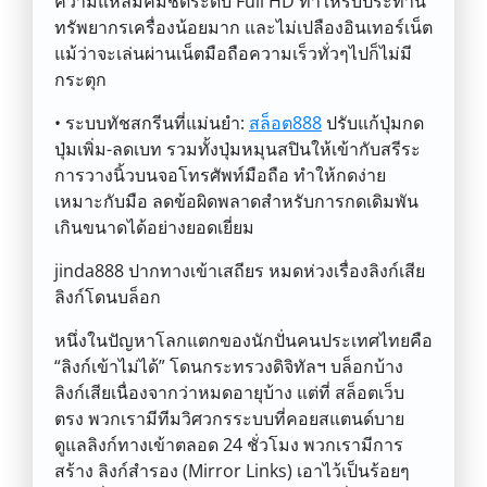
ความแหลมคมชัดระดับ Full HD ทำให้รับประทาน
ทรัพยากรเครื่องน้อยมาก และไม่เปลืองอินเทอร์เน็ต
แม้ว่าจะเล่นผ่านเน็ตมือถือความเร็วทั่วๆไปก็ไม่มี
กระตุก
• ระบบทัชสกรีนที่แม่นยำ:
สล็อต888
ปรับแก้ปุ่มกด
ปุ่มเพิ่ม-ลดเบท รวมทั้งปุ่มหมุนสปินให้เข้ากับสรีระ
การวางนิ้วบนจอโทรศัพท์มือถือ ทำให้กดง่าย
เหมาะกับมือ ลดข้อผิดพลาดสำหรับการกดเดิมพัน
เกินขนาดได้อย่างยอดเยี่ยม
jinda888 ปากทางเข้าเสถียร หมดห่วงเรื่องลิงก์เสีย
ลิงก์โดนบล็อก
หนึ่งในปัญหาโลกแตกของนักปั่นคนประเทศไทยคือ
“ลิงก์เข้าไม่ได้” โดนกระทรวงดิจิทัลฯ บล็อกบ้าง
ลิงก์เสียเนื่องจากว่าหมดอายุบ้าง แต่ที่ สล็อตเว็บ
ตรง พวกเรามีทีมวิศวกรระบบที่คอยสแตนด์บาย
ดูแลลิงก์ทางเข้าตลอด 24 ชั่วโมง พวกเรามีการ
สร้าง ลิงก์สำรอง (Mirror Links) เอาไว้เป็นร้อยๆ