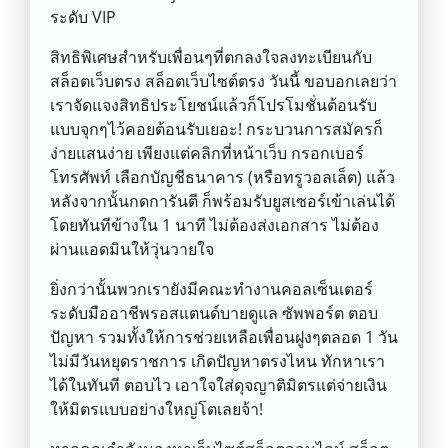
ระดับ VIP
สิทธิพิเศษสำหรับเพื่อนๆที่ตกลงใจลงทะเบียนกับ
สล็อตเว็บตรง สล็อตเว็บไซต์ตรง วันนี้ ขอบอกเลยว่า
เราจัดแจงสิทธิประโยชน์แล้วก็โปรโมชั่นต้อนรับ
แบบจุกๆไว้คอยต้อนรับเยอะ! กระบวนการสมัครก็
ง่ายแสนง่าย เพียงแต่คลิกที่หน้าเว็บ กรอกเบอร์
โทรศัพท์ เลือกบัญชีธนาคาร (หรือทรูวอลเล็ต) แล้ว
หลังจากนั้นกดการันตี ก็พร้อมรับยูสเซอร์เข้าเล่นได้
โดยทันทีข้างใน 1 นาที ไม่ต้องส่งเอกสาร ไม่ต้อง
ผ่านแอดมินให้วุ่นวายใจ
ยิ่งกว่านั้นพวกเรายังมีคณะทำงานคอลเซ็นเตอร์
ระดับมืออาชีพรอสแตนด์บายดูแล ซัพพอร์ต ตอบ
ปัญหา รวมทั้งให้การช่วยเหลือเพื่อนฝูงๆตลอด 1 วัน
ไม่มีวันหยุดราชการ เกิดปัญหาตรงไหน ทักหาเรา
ได้ในทันที ตอบไว เอาใจใส่ดุจญาติมิตรแต่จ่ายเงิน
ให้มิตรแบบอย่างใหญ่โตเลยจ้า!