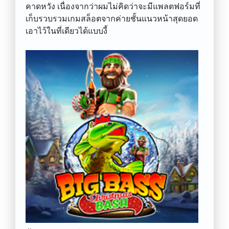
คาดหวัง เนื่องจากว่าผมไม่คิดว่าจะมีแพลตฟอร์มที่
เก็บรวบรวมเกมสล็อตจากค่ายชั้นแนวหน้าสุดยอด
เอาไว้ในที่เดียวได้แบบงี้