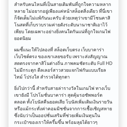
สำหรับคนไหนที่เป็นสายเดิมพันที่ถูกใจความหลาก
หลาย ไม่อยากอยู่เพียงแค่หน้าสล็อตสิ่งเดียว ที่นี่เขา
ก็จัดเต็มไม่แพ้กันนะครับ ด้วยเหตุว่าเขามีโซนคาสิ
โนสดที่เก็บรวบรวมค่ายดังระดับนานาชาติเอาไว้
เพียบ โดยเฉพาะอย่างยิ่งคนใดกันแน่ที่ถูกใจเกมไพ่
ยอดนิยม
ผมชี้แนะให้ไปลองที่ สล็อตเว็บตรง เว็บบาคาร่า
เว็บไซต์ตรง ของเขาเลยขอรับ เพราะส่งสัญญาณ
สดตรงจากคาสิโนต่างถิ่น ภาพคมชัดระดับ Full HD
ไม่มีกระตุก ดีลเลอร์สาวสวยแจกไพ่กันแบบเรียล
ไทม์ โปร่งใส สำรวจได้ทุกตา
ยิ่งไปกว่านี้ สำหรับสายล่ารางวัลในเกมไพ่ ทางเว็บ
เขายังมี โปรโมชั่นบาคาร่า สุดคุ้มรอซัพพอร์ต
ตลอด ทั้งโบนัสคืนยอดเสีย โบนัสเพิ่มเติมเงินรายวัน
หรือแม้กระทั่งค่าคอมมิชชั่นจากการเชื้อเชิญสหาย
ซึ่งนับว่าเป็นออปชั่นเสริมที่ช่วยเพิ่มเงินทุนใน
กระเป๋าของเราให้ครึ้มขึ้น พร้อมลุยได้ยาวๆ