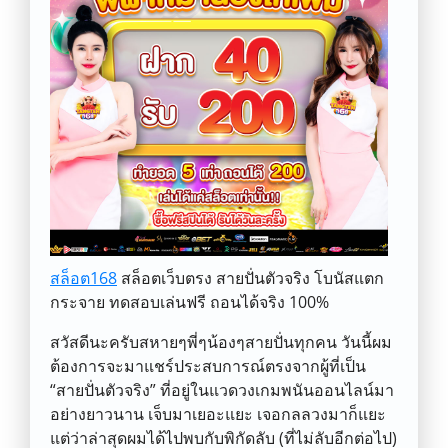
สล็อต168
สล็อตเว็บตรง สายปั่นตัวจริง โบนัสแตก
กระจาย ทดสอบเล่นฟรี ถอนได้จริง 100%
สวัสดีนะครับสหายๆพี่ๆน้องๆสายปั่นทุกคน วันนี้ผม
ต้องการจะมาแชร์ประสบการณ์ตรงจากผู้ที่เป็น
“สายปั่นตัวจริง” ที่อยู่ในแวดวงเกมพนันออนไลน์มา
อย่างยาวนาน เจ็บมาเยอะแยะ เจอกลลวงมาก็แยะ
แต่ว่าล่าสุดผมได้ไปพบกับพิกัดลับ (ที่ไม่ลับอีกต่อไป)