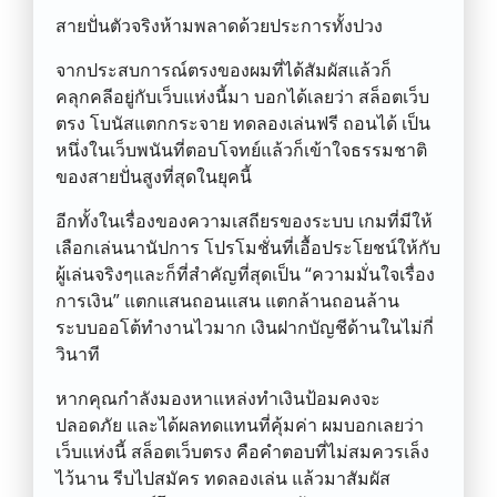
สายปั่นตัวจริงห้ามพลาดด้วยประการทั้งปวง
จากประสบการณ์ตรงของผมที่ได้สัมผัสแล้วก็
คลุกคลีอยู่กับเว็บแห่งนี้มา บอกได้เลยว่า สล็อตเว็บ
ตรง โบนัสแตกกระจาย ทดลองเล่นฟรี ถอนได้ เป็น
หนึ่งในเว็บพนันที่ตอบโจทย์แล้วก็เข้าใจธรรมชาติ
ของสายปั่นสูงที่สุดในยุคนี้
อีกทั้งในเรื่องของความเสถียรของระบบ เกมที่มีให้
เลือกเล่นนานัปการ โปรโมชั่นที่เอื้อประโยชน์ให้กับ
ผู้เล่นจริงๆและก็ที่สำคัญที่สุดเป็น “ความมั่นใจเรื่อง
การเงิน” แตกแสนถอนแสน แตกล้านถอนล้าน
ระบบออโต้ทำงานไวมาก เงินฝากบัญชีด้านในไม่กี่
วินาที
หากคุณกำลังมองหาแหล่งทำเงินป้อมคงจะ
ปลอดภัย และได้ผลทดแทนที่คุ้มค่า ผมบอกเลยว่า
เว็บแห่งนี้ สล็อตเว็บตรง คือคำตอบที่ไม่สมควรเล็ง
ไว้นาน รีบไปสมัคร ทดลองเล่น แล้วมาสัมผัส