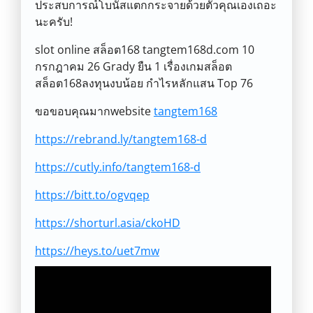
ประสบการณ์โบนัสแตกกระจายด้วยตัวคุณเองเถอะ
นะครับ!
slot online สล็อต168 tangtem168d.com 10
กรกฎาคม 26 Grady ยืน 1 เรื่องเกมสล็อต
สล็อต168ลงทุนงบน้อย กำไรหลักแสน Top 76
ขอขอบคุณมากwebsite
tangtem168
https://rebrand.ly/tangtem168-d
https://cutly.info/tangtem168-d
https://bitt.to/ogvqep
https://shorturl.asia/ckoHD
https://heys.to/uet7mw