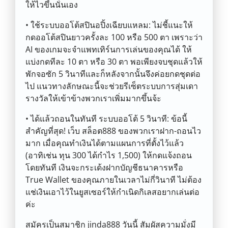
ให้ไวขึ้นนั่นเอง
• ใช้ระบบออโต้สปินอปิ้งเฉียบแหลม: ไม่ชี้แนะให้
กดออโต้สปินยาวครั้งละ 100 หรือ 500 ตา เพราะว่า
AI ของเกมจะจำแพทเทิร์นการเล่นของคุณได้ ให้
แบ่งกดทีละ 10 ตา หรือ 30 ตา พอเพียงจบชุดแล้วให้
พักจอซัก 5 วินาทีและก็หลังจากนั้นจึงค่อยกดชุดต่อ
ไป แนวทางลักษณะนี้จะช่วยรีเซ็ตระบบการสุ่มเดา
รางวัลให้เข้าข้างพวกเราเพิ่มมากขึ้นจ้ะ
• ได้แล้วถอนในทันที ระบบออโต้ 5 วินาที: ข้อนี้
สำคัญที่สุด! เว็บ สล็อต888 ของพวกเราฝาก-ถอนไว
มาก เมื่อคุณทำเงินได้ตามแผนการที่ตั้งไว้แล้ว
(อาทิเช่น ทุน 300 ได้กำไร 1,500) ให้กดแจ้งถอน
โดยทันที เงินจะกระเด้งฝากบัญชีธนาคารหรือ
True Wallet ของคุณภายในเวลาไม่กี่วินาที ไม่ต้อง
แช่เงินเอาไว้ในยูสเซอร์ให้กำเนิดกิเลสอยากเล่นต่อ
ค่ะ
สมัครเป็นสมาชิก jinda888 วันนี้ สัมผัสความมั่งมี