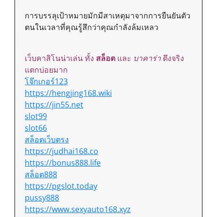
การบรรลุเป้าหมายมักมีสาเหตุมาจากการยืนยันตัว
ตนในเวลาที่คุณรู้สึกว่าคุณกำลังล้มเหลว
เว็บคาสิโนน่าเล่น ทั้ง
สล็อต
และ
บาคาร่า
ตึงจริง
แตกบ่อยมาก
โจ๊กเกอร์123
https://hengjing168.wiki
https://jin55.net
slot99
slot66
สล็อตเว็บตรง
https://judhai168.co
https://bonus888.life
สล็อต888
https://pgslot.today
pussy888
https://www.sexyauto168.xyz