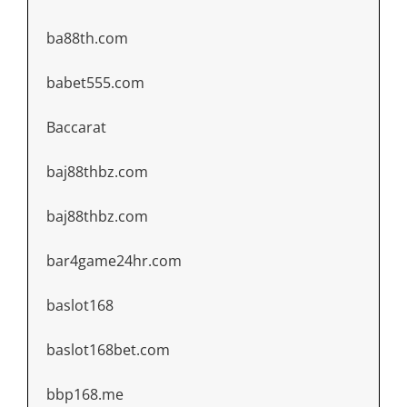
ba88th.com
babet555.com
Baccarat
baj88thbz.com
baj88thbz.com
bar4game24hr.com
baslot168
baslot168bet.com
bbp168.me