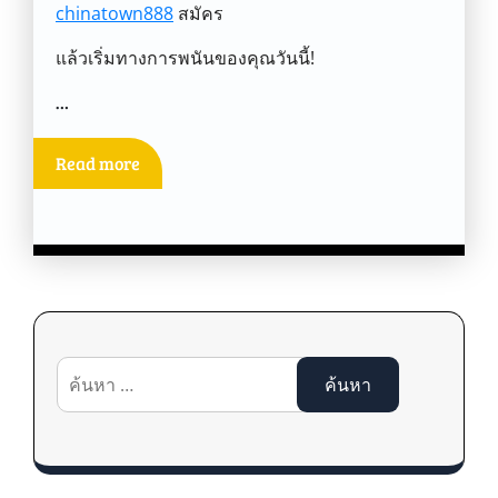
chinatown888
สมัคร
แล้วเริ่มทางการพนันของคุณวันนี้!
…
Read more
ค้นหา
สำหรับ: