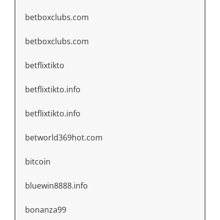
betboxclubs.com
betboxclubs.com
betflixtikto
betflixtikto.info
betflixtikto.info
betworld369hot.com
bitcoin
bluewin8888.info
bonanza99