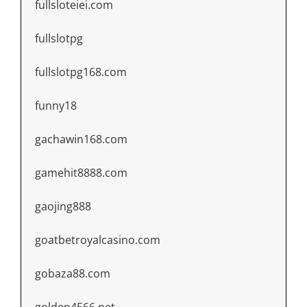
fullsloteiei.com
fullslotpg
fullslotpg168.com
funny18
gachawin168.com
gamehit8888.com
gaojing888
goatbetroyalcasino.com
gobaza88.com
golden4566.net