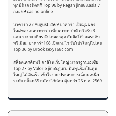
ทุกมิติ เครดิตฟรี Top 96 by Regan jin888.asia 7
ก.ย. 69 casino online
บาคาร่า 27 August 2569 บาคาร่า เปิดมุมมอง
ใหม่ของเกมบาคาร่า เซียนบาคาร่าตัวจริงรับ 3
แสน ระบบเสถียร อัปเดตล่าสุด สัมผัสโต๊ะสดระดับ
พรีเมียม บาคาร่า168 เปิดเกมไว รับโปรใหญ่ไปเลย
Top 36 by Brook sexy168c.com
สล็อตเครดิตฟรี คาสิโนเว็บใหญ่ มาตรฐานเอเชีย
Top 27 by Valorie jin55.guru ปั้นทุนจิ๋มเป็นทุน
ใหญ่ ได้เงินเร็ว เข้าใจง่าย ประสบการณ์เกมเหนือ
ระดับ สล็อต55 สมัครไว้ก่อน คุ้มกว่า 25 ก.ค. 2569