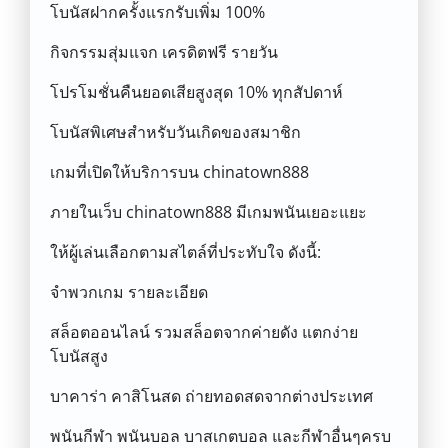
โบนัสฝากครั้งแรกรับเพิ่ม 100%
กิจกรรมสุ่มแจก เครดิตฟรี รายวัน
โปรโมชั่นคืนยอดเสียสูงสุด 10% ทุกสัปดาห์
โบนัสพิเศษสำหรับวันเกิดของสมาชิก
เกมที่เปิดให้บริการบน chinatown888
ภายในเว็บ chinatown888 มีเกมพนันเยอะแยะ
ให้ผู้เล่นเลือกตามสไตล์ที่ประทับใจ ดังนี้:
จำพวกเกม รายละเอียด
สล็อตออนไลน์ รวมสล็อตจากค่ายดัง แตกง่าย
โบนัสสูง
บาคาร่า คาสิโนสด ถ่ายทอดสดจากต่างประเทศ
พนันกีฬา พนันบอล บาสเกตบอล และกีฬาอื่นๆครบ