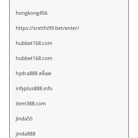
hongkong456
https://sretthi99.bet/enter/
hubbet168.com
hubbet168.com
hydra888 สล็อต
infyplus888.info
item388.com
Jinda55
jinda888