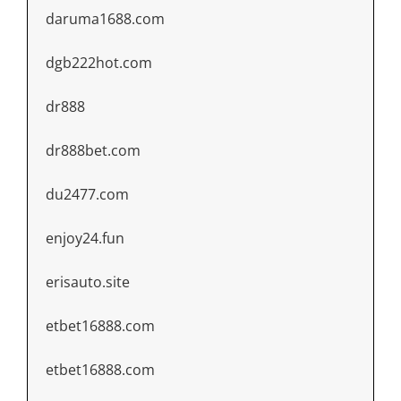
daruma1688.com
dgb222hot.com
dr888
dr888bet.com
du2477.com
enjoy24.fun
erisauto.site
etbet16888.com
etbet16888.com