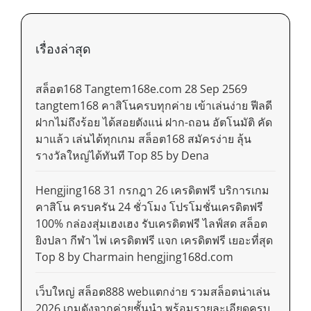
เรื่องล่าสุด
สล็อต168 Tangtem168e.com 28 Sep 2569
tangtem168 คาสิโนครบทุกค่าย เข้าเล่นง่าย ฟีลดี
ฝากไม่ถึงร้อย ได้สอยตังแน่ ฝาก-ถอน อัตโนมัติ คัด
มาแล้ว เล่นได้ทุกเกม สล็อต168 สมัครง่าย ลุ้น
รางวัลใหญ่ได้ทันที Top 85 by Dena
Hengjing168 31 กรกฎา 26 เครดิตฟรี บริการเกม
คาสิโน ครบครัน 24 ชั่วโมง โปรโมชั่นเครดิตฟรี
100% กล่องสุ่มเฮงเฮง รับเครดิตฟรี ไลฟ์สด สล็อต
ยิงปลา กีฬา ไพ่ เครดิตฟรี แจก เครดิตฟรี เยอะที่สุด
Top 8 by Charmain hengjing168d.com
เว็บใหญ่ สล็อต888 webแตกง่าย รวมสล็อตน่าเล่น
2026 เกมดังจากค่ายชั้นนำ พร้อมรายละเอียดครบ