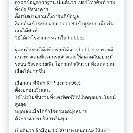
กรอกข้อมูลรากฐาน เป็นต้นว่า เบอร์โทรศัพท์ รวม
ทั้งบัญชีธนาคาร
ตั้งรหัสผ่านรวมทั้งการันตีข้อมูล
ล็อกอินเข้าระบบผ่าน hubbet เข้าสู่ระบบ เพื่อเริ่ม
เล่นได้ทันที
วิธีได้กำไรจากการเล่นใน hubbet
ผู้เล่นที่อยากได้สร้างรายได้จาก hubbet ควรจะมี
แนวทางเล่นที่แจ่มกระจ่างและใช้เคล็ดลับอย่างมี
ระบบ ซึ่งจะช่วยเพิ่มโอกาสทำเงินรวมทั้งลดความ
เสี่ยงได้มากขึ้น
เลือกเกมที่มีค่า RTP สูงกว่า 96%
ตั้งงบก่อนเริ่มเล่น
ใช้โปรโมชั่นรวมทั้งเครดิตฟรีให้เกิดคุณประโยชน์
สูงสุด
หยุดเล่นเมื่อได้กำไรตามจุดมุ่งหมาย
ตัวอย่างการบริหารเงินทุน
เป็นต้นว่า ถ้ามีทุน 1,000 บาท เสนอแนะให้แบ่ง