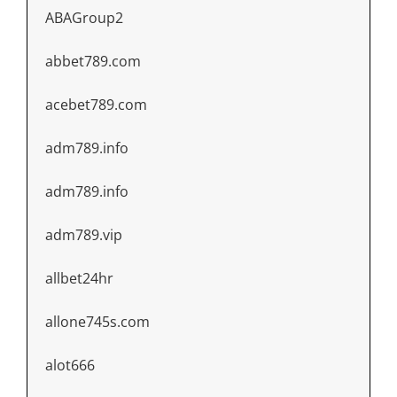
ABAGroup2
abbet789.com
acebet789.com
adm789.info
adm789.info
adm789.vip
allbet24hr
allone745s.com
alot666