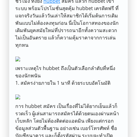
ชั่วโมง ทั้งยัง
hubbet
สมัคร แล้วก็ hubbet เข้า
ระบบ พร้อมโปรโมชั่นสุดคุ้ม hubbet เครดิตฟรี ที่
แจกจริงวันแล้ววันเล่าให้สมาชิกได้เริ่มต้นการเดิม
พันแบบไม่ต้องลงทุนก่อน นี่เป็นโอกาสทองของนัก
เดิมพันยุคสมัยใหม่ที่ปรารถนาอีกทั้งความสะดวก
ไม่เป็นอันตราย แล้วก็ความคุ้มราคาจากการเล่น
ทุกหน
เพราะเหตุไร hubbet ถึงเป็นตัวเลือกลำดับที่หนึ่ง
ของนักพนัน
1. สมัครง่ายภายใน 1 นาที ด้วยระบบอัตโนมัติ
การ hubbet สมัคร เป็นเรื่องที่ไม่ได้ยากเย็นแล้วก็
รวดเร็ว ผู้เล่นสามารถสมัครได้ด้วยตนเองผ่านหน้า
เว็บหลัก โดยไม่ต้องติดต่อแอดมิน เพียงแต่กรอก
ข้อมูลส่วนตัวพื้นฐาน อย่างเช่น เบอร์โทรศัพท์ ชื่อ
บัญชีธนาคาร และก็ตั้งรหัสผ่าน ระบบจะทำเปิด