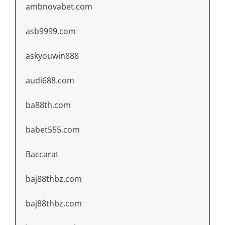
ambnovabet.com
asb9999.com
askyouwin888
audi688.com
ba88th.com
babet555.com
Baccarat
baj88thbz.com
baj88thbz.com