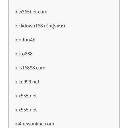
lnw365bet.com
lockdown168 เข้าสู่ระบบ
london45
lotto888
luis16888.com
luke999.net
lux555.net
lux555.net
m4newonline.com