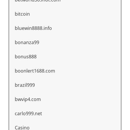
bitcoin
bluewin8888.info
bonanza99
bonus888
boonlert1688.com
brazil999
bwvip4.com
carlo999.net
Casino