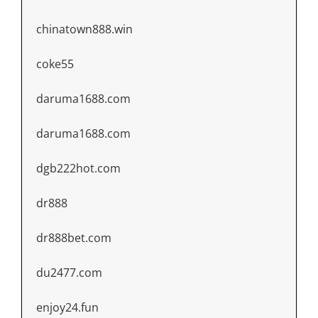
chinatown888.win
coke55
daruma1688.com
daruma1688.com
dgb222hot.com
dr888
dr888bet.com
du2477.com
enjoy24.fun