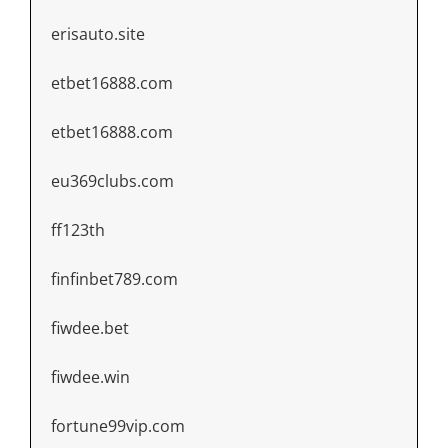
erisauto.site
etbet16888.com
etbet16888.com
eu369clubs.com
ff123th
finfinbet789.com
fiwdee.bet
fiwdee.win
fortune99vip.com