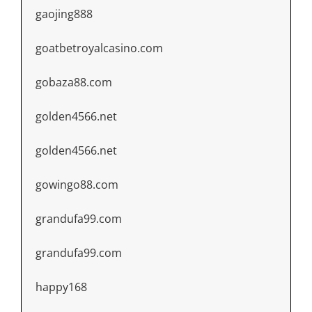
gaojing888
goatbetroyalcasino.com
gobaza88.com
golden4566.net
golden4566.net
gowingo88.com
grandufa99.com
grandufa99.com
happy168