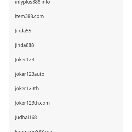
infyplus888.info
item388.com
Jinda55
jinda888
Joker123
joker123auto
joker123th
Joker123th.com
Judhai168
khumsup888.me