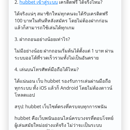
2.
hubbet เข้าสู่ระบบ
เครดิตฟรี ได้จริงไหม?
ได้จริงแน่ๆ สมาชิกใหม่ทุกคนจะได้รับเครดิตฟรี
100 บาทในทันทีหลังสมัคร โดยไม่ต้องฝากก่อน
แล้วก็สามารถใช้เล่นได้ทุกเกม
3. ฝากถอนอย่างน้อยเท่าไร?
ไม่มีอย่างน้อย ฝากถอนเริ่มต้นได้ตั้งแต่ 1 บาท ผ่าน
ระบบออโต้ที่รวดเร็วรวมทั้งไม่เป็นอันตราย
4. เล่นบนโทรศัพท์มือถือได้ไหม?
ได้แน่นอน เว็บ hubbet รองรับการเล่นผ่านมือถือ
ทุกระบบ ทั้ง iOS แล้วก็ Android โดยไม่ต้องดาวน์
โหลดแอป
สรุป: hubbet เว็บไซต์ตรงที่ครบจบทุกการพนัน
hubbet คือเว็บพนันออนไลน์ครบวงจรที่ตอบโจทย์
ผู้เล่นสมัยใหม่อย่างแท้จริง ไม่ว่าจะเป็นระบบ