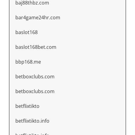
baj88thbz.com
bar4game24hr.com
baslot168
baslot168bet.com
bbp168.me
betboxclubs.com
betboxclubs.com
betflixtikto
betflixtikto.info