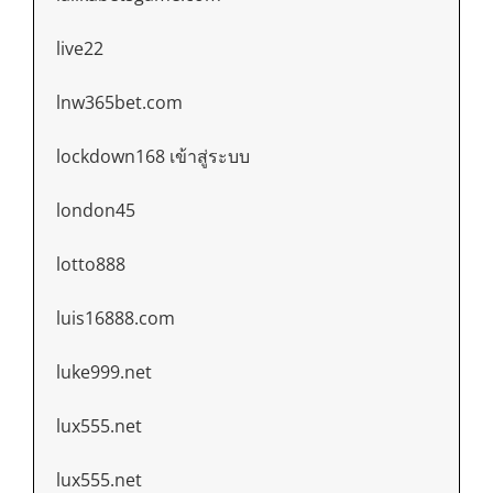
live22
lnw365bet.com
lockdown168 เข้าสู่ระบบ
london45
lotto888
luis16888.com
luke999.net
lux555.net
lux555.net