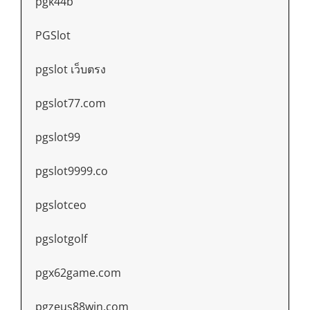
pgk44b
PGSlot
pgslot เว็บตรง
pgslot77.com
pgslot99
pgslot9999.co
pgslotceo
pgslotgolf
pgx62game.com
pgzeus88win.com