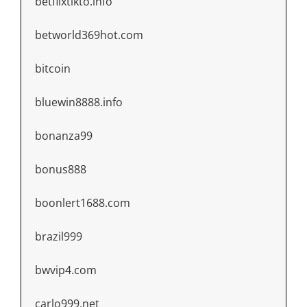
betflixtikto.info
betworld369hot.com
bitcoin
bluewin8888.info
bonanza99
bonus888
boonlert1688.com
brazil999
bwvip4.com
carlo999.net