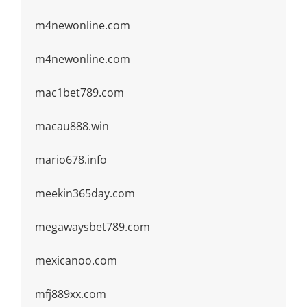
m4newonline.com
m4newonline.com
mac1bet789.com
macau888.win
mario678.info
meekin365day.com
megawaysbet789.com
mexicanoo.com
mfj889xx.com