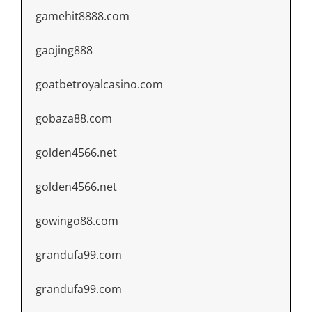
gamehit8888.com
gaojing888
goatbetroyalcasino.com
gobaza88.com
golden4566.net
golden4566.net
gowingo88.com
grandufa99.com
grandufa99.com