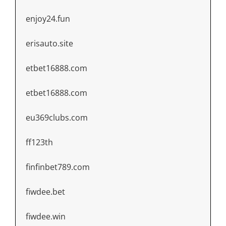
enjoy24.fun
erisauto.site
etbet16888.com
etbet16888.com
eu369clubs.com
ff123th
finfinbet789.com
fiwdee.bet
fiwdee.win