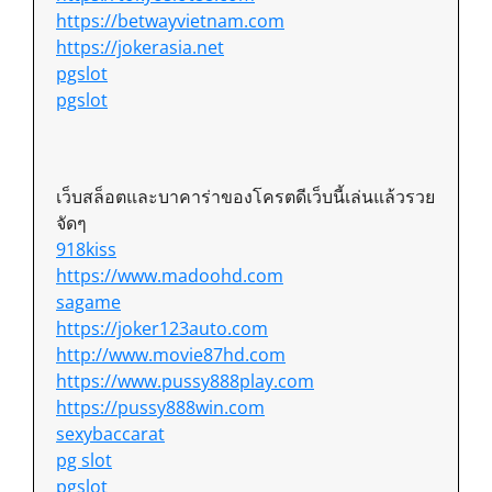
https://betwayvietnam.com
https://jokerasia.net
pgslot
pgslot
เว็บสล็อตและบาคาร่าของโครตดีเว็บนี้เล่นแล้วรวย
จัดๆ
918kiss
https://www.madoohd.com
sagame
https://joker123auto.com
http://www.movie87hd.com
https://www.pussy888play.com
https://pussy888win.com
sexybaccarat
pg slot
pgslot