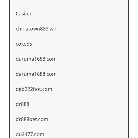
Casino
chinatown888.win
coke55
daruma1688.com
daruma1688.com
dgb222hot.com
dr888
dr888bet.com
du2477.com