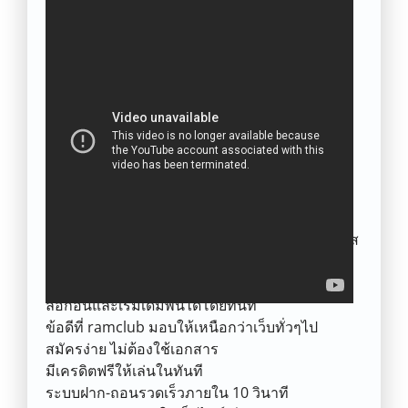
ขั้นตอนสมัคร ramclub แบบง่ายที่สุด
เข้าเว็บหลักของ
ramclub
คลิกที่ปุ่ม “สมัครสมาชิก”
กรอกข้อมูลส่วนตัว ดังเช่น หมายเลขโทรศัพท์ รหัส
ผ่าน
รับรองตัวตนด้วยรหัส OTP
ล็อกอินและเริ่มเดิมพันได้โดยทันที
ข้อดีที่ ramclub มอบให้เหนือกว่าเว็บทั่วๆไป
สมัครง่าย ไม่ต้องใช้เอกสาร
มีเครดิตฟรีให้เล่นในทันที
ระบบฝาก-ถอนรวดเร็วภายใน 10 วินาที