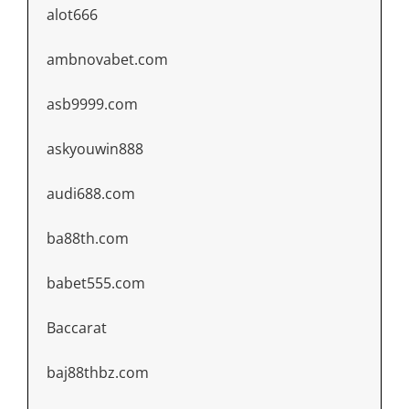
alot666
ambnovabet.com
asb9999.com
askyouwin888
audi688.com
ba88th.com
babet555.com
Baccarat
baj88thbz.com