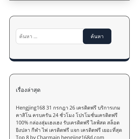
ค้นหา
สำหรับ:
เรื่องล่าสุด
Hengjing168 31 กรกฎา 26 เครดิตฟรี บริการเกม
คาสิโน ครบครัน 24 ชั่วโมง โปรโมชั่นเครดิตฟรี
100% กล่องสุ่มเฮงเฮง รับเครดิตฟรี ไลฟ์สด สล็อต
ยิงปลา กีฬา ไพ่ เครดิตฟรี แจก เครดิตฟรี เยอะที่สุด
Top 8 by Charmain hengjing168d.com