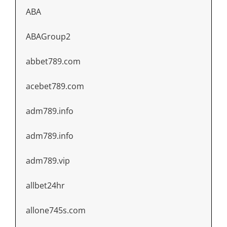
ABA
ABAGroup2
abbet789.com
acebet789.com
adm789.info
adm789.info
adm789.vip
allbet24hr
allone745s.com