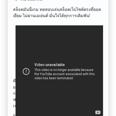
สล็อตมันนี่เกม ทดสอบเล่นสล็อตเว็บไซต์ตรงที่ยอด
เยี่ยม ไม่ผ่านเอเย่นต์ มั่นใจได้ทุกการเดิมพัน!
ทีแรกๆก็ไม่คิดว่าการเล่น
เว็บ มันนี่ เกม
สล็อต
ออนไลน์จะมีผลให้เราติดใจได้ขนาดนี้ จวบจน
กระทั่งได้พบกับเว็บไซต์ตรงที่ให้ทดสอบเล่นสล็อต
ฟรี… จากวันนั้นถึงวันนี้ เล่นมาเกือบจะปี ยังไม่เคย
เปลี่ยนใจเลย!
ย้อนกลับไปเมื่อปีที่แล้ว ฉันเป็นเพียงแค่คนหนึ่งที่