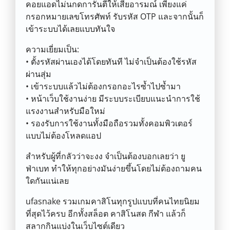
คอยแอดไม่นกดการันตีให้เสียอารมณ์ เพียงแค่
กรอกหมายเลขโทรศัพท์ รับรหัส OTP และจากนั้นก็
เข้าระบบได้เลยแบบทันใจ
ความเยี่ยมเป็น:
• ตั้งรหัสผ่านเองได้โดยทันที ไม่จำเป็นต้องใช้รหัส
ผ่านสุ่ม
• เข้าระบบแล้วไม่ต้องกรอกอะไรซ้ำไปซ้ำมา
• หน้าเว็บใช้งานง่าย มีระบบระเบียบแนะนำการใช้
แรงงานสำหรับมือใหม่
• รองรับการใช้งานทั้งมือถือรวมทั้งคอมพิวเตอร์
แบบไม่ต้องโหลดแอป
สำหรับผู้ที่กลัวว่าจะงง จำเป็นต้องบอกเลยว่า ยู
ฟ่าเบท ทำให้ทุกอย่างมันง่ายขึ้นโดยไม่ต้องถามคน
ใดกันแน่เลย
ufasnake รวมเกมคาสิโนทุกรูปแบบที่คนไทยนิยม
ที่สุดไว้ครบ อีกทั้งสล็อต คาสิโนสด กีฬา แล้วก็
สลากกินแบ่งในเว็บไซต์เดียว