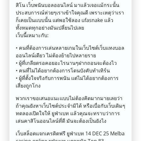
สิโน เว็บพนันบอลออนไลน์ มาแล้วเจอแม้กระนั้น
ประสบการณ์ห่วยๆเราเข้าใจคุณดี เพราะเหตุว่าเรา
ก็เคยเป็นแบบนั้น แต่พอใช้ลอง ufasnake แล้ว
ทั้งหมดทุกอย่างมันเปลี่ยนไปเลย
เว็บนี้เหมาะกับ:
• คนที่ต้องการเล่นหลายเกมในเว็บไซต์เว็บแทงบอล
ออนไลน์เดียว ไม่ต้องย้ายไปหลายราย
• ผู้ที่เกลียดรอคอยอะไรนานๆฝากถอนจะต้องไว
• คนที่ไม่ได้อยากต้องการโดนบังคับทำเทิร์น
• ผู้ที่ตั้งใจจริงกับการพนัน แต่ไม่ได้อยากต้องการ
เสี่ยงถูกโกง
พวกเราขอเสนอแนะแบบไม่ต้องคิดมากมายเลยว่า
ถ้าคุณยังหาเว็บไซต์ประจำมิได้ หรือเบื่อกับเว็บเดิมๆ
ทดลองเปิดใจให้ ยูฟ่าเบท แล้วคุณจะทราบว่าการ
เล่นคาสิโนออนไลน์ที่ดี มันจะต้องเป็นยังไง
เว็บสล็อตแจกเครดิตฟรี ยูฟ่าเบท 14 DEC 25 Melba