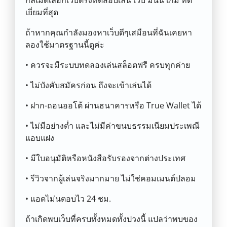
เยี่ยมที่สุด
ถ้าหากคุณกำลังมองหาเว็บดีๆเสมือนที่ฉันเคยหา
ลองใช้มาตรฐานนี้ดูค่ะ
• ควรจะมีระบบทดลองเล่นสล็อตฟรี ครบทุกค่าย
• ไม่บังคับสมัครก่อน ถึงจะเข้าเล่นได้
• ฝาก-ถอนออโต้ ผ่านธนาคารหรือ True Wallet ได้
• ไม่มีอย่างต่ำ และไม่มีค่าขนบธรรมเนียมประเพณี
แอบแฝง
• มีใบอนุมัติหรือหนังสือรับรองจากต่างประเทศ
• รีวิวจากผู้เล่นจริงมากมาย ไม่ใช่คอมเมนต์ปลอม
• แอดไม่นตอบไว 24 ชม.
ถ้าเกิดพบเว็บที่ครบทั้งหมดทั้งปวงนี้ แปลว่าพบของ