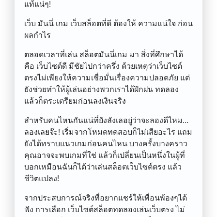
แท้แน่ๆ!
เว็บ มันนี่ เกม เว็บสล็อตที่ดี ต้องให้ ความแน่ใจ ก่อน
ผลกำไร
ตลอดเวลาที่เล่น สล็อตมันนี่เกม มา สิ่งที่ศึกษาได้
คือ เว็บไซต์ดี มีชัยไปกว่าครึ่ง ด้วยเหตุว่าเว็บไซต์
ตรงไม่เพียงให้ความเชื่อมั่นเรื่องความปลอดภัย แต่
ยังช่วยทำให้ผู้เล่นอย่างพวกเราได้ฝึกฝน ทดลอง
แล้วก็ตระเตรียมก่อนลงเงินจริง
สำหรับคนไหนกันแน่ที่ยังลังเลอยู่ว่าจะลองดีไหม…
ลองเลยจ๊ะ! เริ่มจากโหมดทดสอบก็ไม่เสียอะไร แถม
ยังได้ทราบแนวเกมก่อนคนไหน บางครั้งบางคราว
คุณอาจจะพบเกมที่ใช่ แล้วก็เปลี่ยนเป็นหนึ่งในผู้ที่
บอกเหมือนฉันก็ได้ว่าเล่นสล็อตเว็บไซต์ตรง แล้ว
ชีวิตแปลง!
จากประสบการณ์จริงที่อยากแชร์ให้เพื่อนพ้องๆได้
ฟัง การเลือก เว็บไซต์สล็อตทดลองเล่นเว็บตรง ไม่