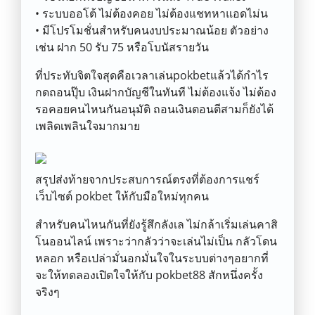
• ระบบออโต้ ไม่ต้องคอย ไม่ต้องแชทหาแอดไม่น
• มีโปรโมชั่นสำหรับคนงบประมาณน้อย ตัวอย่าง
เช่น ฝาก 50 รับ 75 หรือโบนัสรายวัน
ที่ประทับจิตใจสุดคือเวลาเล่นpokbetแล้วได้กำไร
กดถอนปุ๊บ เงินฝากบัญชีในทันที ไม่ต้องแจ้ง ไม่ต้อง
รอคอยคนไหนกันอนุมัติ ถอนเงินตอนตีสามก็ยังได้
เพลิดเพลินใจมากมาย
สรุปส่งท้ายจากประสบการณ์ตรงที่ต้องการแชร์
เว็บไซต์ pokbet ให้กับมือใหม่ทุกคน
สำหรับคนไหนกันที่ยังรู้สึกลังเล ไม่กล้าเริ่มเล่นคาสิ
โนออนไลน์ เพราะว่ากลัวว่าจะเล่นไม่เป็น กลัวโดน
หลอก หรือเปล่ามั่นอกมั่นใจในระบบต่างๆอยากที่
จะให้ทดลองเปิดใจให้กับ pokbet88 สักหนึ่งครั้ง
จริงๆ