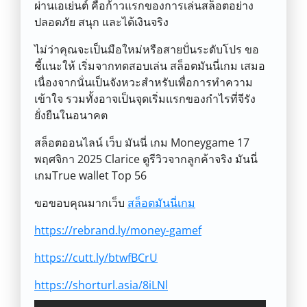
ผ่านเอเย่นต์ คือก้าวแรกของการเล่นสล็อตอย่าง
ปลอดภัย สนุก และได้เงินจริง
ไม่ว่าคุณจะเป็นมือใหม่หรือสายปั่นระดับโปร ขอ
ชี้แนะให้ เริ่มจากทดสอบเล่น สล็อตมันนี่เกม เสมอ
เนื่องจากนั่นเป็นจังหวะสำหรับเพื่อการทำความ
เข้าใจ รวมทั้งอาจเป็นจุดเริ่มแรกของกำไรที่จีรัง
ยั่งยืนในอนาคต
สล็อตออนไลน์ เว็บ มันนี่ เกม Moneygame 17
พฤศจิกา 2025 Clarice ดูรีวิวจากลูกค้าจริง มันนี่
เกมTrue wallet Top 56
ขอขอบคุณมากเว็บ
สล็อตมันนี่เกม
https://rebrand.ly/money-gamef
https://cutt.ly/btwfBCrU
https://shorturl.asia/8iLNl