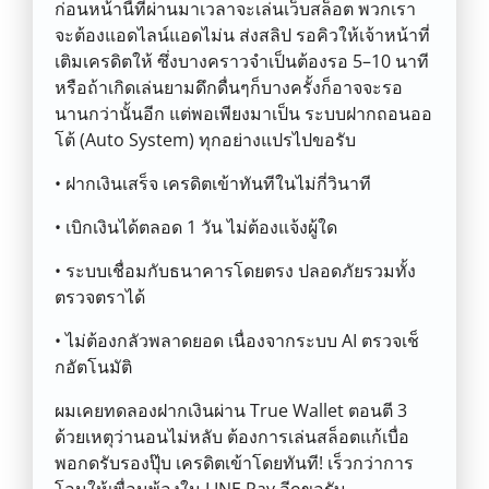
ก่อนหน้านี้ที่ผ่านมาเวลาจะเล่นเว็บสล็อต พวกเรา
จะต้องแอดไลน์แอดไม่น ส่งสลิป รอคิวให้เจ้าหน้าที่
เติมเครดิตให้ ซึ่งบางคราวจำเป็นต้องรอ 5–10 นาที
หรือถ้าเกิดเล่นยามดึกดื่นๆก็บางครั้งก็อาจจะรอ
นานกว่านั้นอีก แต่พอเพียงมาเป็น ระบบฝากถอนออ
โต้ (Auto System) ทุกอย่างแปรไปขอรับ
• ฝากเงินเสร็จ เครดิตเข้าทันทีในไม่กี่วินาที
• เบิกเงินได้ตลอด 1 วัน ไม่ต้องแจ้งผู้ใด
• ระบบเชื่อมกับธนาคารโดยตรง ปลอดภัยรวมทั้ง
ตรวจตราได้
• ไม่ต้องกลัวพลาดยอด เนื่องจากระบบ AI ตรวจเช็
กอัตโนมัติ
ผมเคยทดลองฝากเงินผ่าน True Wallet ตอนตี 3
ด้วยเหตุว่านอนไม่หลับ ต้องการเล่นสล็อตแก้เบื่อ
พอกดรับรองปุ๊บ เครดิตเข้าโดยทันที! เร็วกว่าการ
โอนให้เพื่อนพ้องใน LINE Pay อีกขอรับ