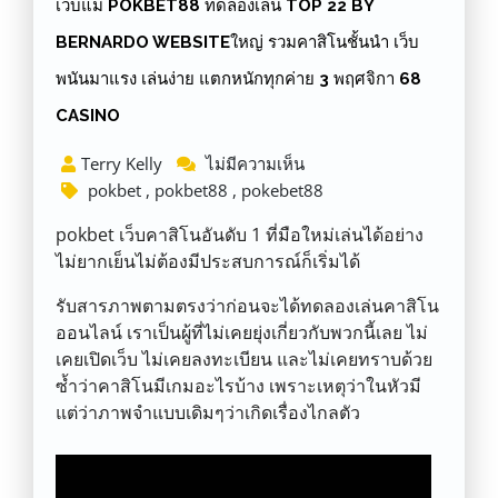
เว็บแม่ POKBET88 ทดลองเล่น TOP 22 BY
BERNARDO WEBSITEใหญ่ รวมคาสิโนชั้นนำ เว็บ
พนันมาแรง เล่นง่าย แตกหนักทุกค่าย 3 พฤศจิกา 68
CASINO
Terry Kelly
ไม่มีความเห็น
pokbet
,
pokbet88
,
pokebet88
pokbet เว็บคาสิโนอันดับ 1 ที่มือใหม่เล่นได้อย่าง
ไม่ยากเย็นไม่ต้องมีประสบการณ์ก็เริ่มได้
รับสารภาพตามตรงว่าก่อนจะได้ทดลองเล่นคาสิโน
ออนไลน์ เราเป็นผู้ที่ไม่เคยยุ่งเกี่ยวกับพวกนี้เลย ไม่
เคยเปิดเว็บ ไม่เคยลงทะเบียน และไม่เคยทราบด้วย
ซ้ำว่าคาสิโนมีเกมอะไรบ้าง เพราะเหตุว่าในหัวมี
แต่ว่าภาพจำแบบเดิมๆว่าเกิดเรื่องไกลตัว