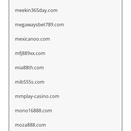
meekin365day.com
megawaysbet789.com
mexicanoo.com
mfj889xx.com
mia88th.com
mib555s.com
mmplay-casino.com
mono16888.com
moza888.com