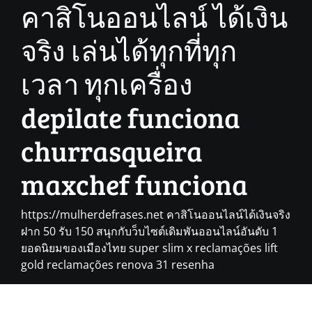
คาสิโนออนไลน์ ได้เงิน
Skip
to
จริง เล่นได้ทุกที่ทุก
Content
เวลา ทุกเครื่อง
depilate funciona
churrasqueira
maxchef funciona
https://mulherdefrases.net คาสิโนออนไลน์ได้เงินจริง
ฝาก 50 รับ 150 สนุกกับว็บไซต์เดิมพันออนไลน์อันดับ 1
ยอดนิยมของเมืองไทย super slim x reclamações lift
gold reclamações renova 31 resenha