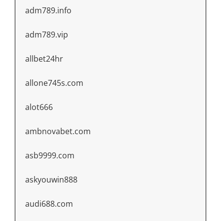
adm789.info
adm789.vip
allbet24hr
allone745s.com
alot666
ambnovabet.com
asb9999.com
askyouwin888
audi688.com