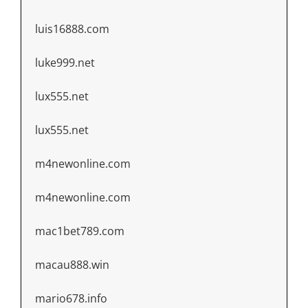
luis16888.com
luke999.net
lux555.net
lux555.net
m4newonline.com
m4newonline.com
mac1bet789.com
macau888.win
mario678.info