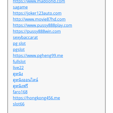
https://www.madoohd.com
sagame
https://joker123auto.com
http://www.movie87hd.com
https://www.pussy888play.com
https://pussy888win.com
sexybaccarat
pg slot
pgslot
https://www.pgheng99.me
fullslot
live22
ดูหนัง
ดูหนังออนไลน์
ดูหนังฟรี
faro168
https://hongkong456.me
slot66