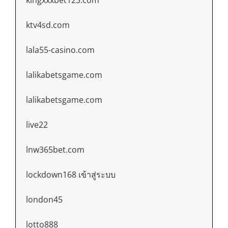
ktv4sd.com
lala55-casino.com
lalikabetsgame.com
lalikabetsgame.com
live22
lnw365bet.com
lockdown168 เข้าสู่ระบบ
london45
lotto888