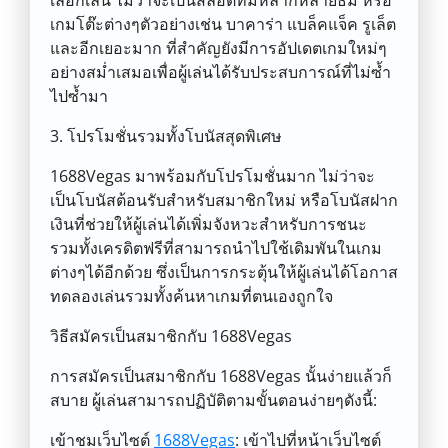
เกมโต๊ะต่างๆตัวอย่างเช่น บาคาร่า แบล็คแจ็ค รูเล็ต
และอีกเยอะมาก ที่สำคัญยังมีการอัปเดตเกมใหม่ๆ
อย่างสม่ำเสมอเพื่อผู้เล่นได้รับประสบการณ์ที่ไม่ซ้ำ
ไปซ้ำมา
3. โปรโมชั่นรวมทั้งโบนัสสุดพิเศษ
1688Vegas มาพร้อมกับโปรโมชั่นมาก ไม่ว่าจะ
เป็นโบนัสต้อนรับสำหรับสมาชิกใหม่ หรือโบนัสฝาก
เงินที่ช่วยให้ผู้เล่นได้เพิ่มจังหวะสำหรับการชนะ
รวมทั้งเครดิตฟรีที่สามารถนำไปใช้เดิมพันในเกม
ต่างๆได้อีกด้วย ซึ่งเป็นการกระตุ้นให้ผู้เล่นได้โอกาส
ทดลองเล่นรวมทั้งค้นหาเกมที่ตนเองถูกใจ
วิธีสมัครเป็นสมาชิกกับ 1688Vegas
การสมัครเป็นสมาชิกกับ 1688Vegas นั้นง่ายแล้วก็
สบาย ผู้เล่นสามารถปฏิบัติตามขั้นตอนง่ายๆดังนี้:
เข้าชมเว็บไซต์
1688Vegas
: เข้าไปที่หน้าเว็บไซต์