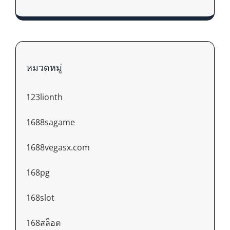
หมวดหมู่
123lionth
1688sagame
1688vegasx.com
168pg
168slot
168สล็อต