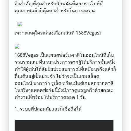
สิ่งสำคัญที่สุดสำหรับนักพนันที่มองหาเว็บที่มี
คุณภาพแล้วก็คุ้มค่าสำหรับในการลงทุน
เพราะเหตุใดจะต้องเลือกเล่นที่ 1688Vegas?
1688Vegas เป็นแพลตฟอร์มคาสิโนออนไลน์ที่เก็บ
รวบรวมเกมที่นานาประการจากผู้ให้บริการชั้นหนึ่ง
ทำให้ผู้เล่นได้สัมผัสประสบการณ์ที่เหมือนจริงแล้วก็
ตื่นเต้นอยู่เป็นประจำ ไม่ว่าจะเป็นเกมสล็อต
ออนไลน์ บาคาร่า รูเล็ต หรือแม้แต่เกมสดจากคาสิ
โนจริงๆแพลตฟอร์มนี้ยังมีการดูแลลูกค้าด้วยคณะ
ทำงานที่พร้อมให้บริการตลอด 1 วัน
1. ระบบที่ปลอดภัยและก็เชื่อถือได้