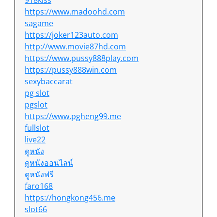
918kiss
https://www.madoohd.com
sagame
https://joker123auto.com
http://www.movie87hd.com
https://www.pussy888play.com
https://pussy888win.com
sexybaccarat
pg slot
pgslot
https://www.pgheng99.me
fullslot
live22
ดูหนัง
ดูหนังออนไลน์
ดูหนังฟรี
faro168
https://hongkong456.me
slot66