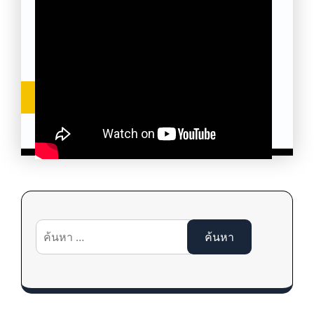
…
Read more
ค้นหา
สำหรับ: