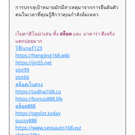
การบรรลุเป้าหมายมักมีสาเหตุมาจากการยืนยันตัว
ตนในเวลาที่คุณรู้สึกว่าคุณกำลังล้มเหลว
เว็บคาสิโนน่าเล่น ทั้ง
สล็อต
และ
บาคาร่า
ตึงจริง
แตกบ่อยมาก
โจ๊กเกอร์123
https://hengjing168.wiki
https://jin55.net
slot99
slot66
สล็อตเว็บตรง
https://judhai168.co
https://bonus888.life
สล็อต888
https://pgslot.today
pussy888
https://www.sexyauto168.xyz