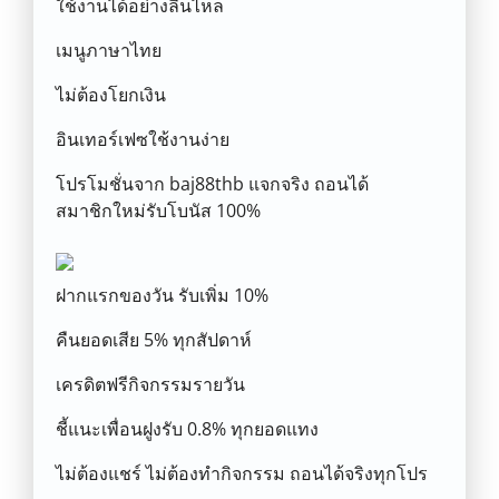
ใช้งานได้อย่างลื่นไหล
เมนูภาษาไทย
ไม่ต้องโยกเงิน
อินเทอร์เฟซใช้งานง่าย
โปรโมชั่นจาก baj88thb แจกจริง ถอนได้
สมาชิกใหม่รับโบนัส 100%
ฝากแรกของวัน รับเพิ่ม 10%
คืนยอดเสีย 5% ทุกสัปดาห์
เครดิตฟรีกิจกรรมรายวัน
ชี้แนะเพื่อนฝูงรับ 0.8% ทุกยอดแทง
ไม่ต้องแชร์ ไม่ต้องทำกิจกรรม ถอนได้จริงทุกโปร