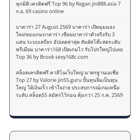
ทุกมิติ เครดิตฟรี Top 96 by Regan jin888.asia 7
ก.ย. 69 casino online
บาคาร่า 27 August 2569 บาคาร่า เปิดมุมมอง
ใหม่ของเกมบาคาร่า เซียนบาคาร่าตัวจริงรับ 3
แสน ระบบเสถียร อัปเดตล่าสุด สัมผัสโต๊ะสดระดับ
พรีเมียม บาคาร่า168 เปิดเกมไว รับโปรใหญ่ไปเลย
Top 36 by Brook sexy168c.com
สล็อตเครดิตฟรี คาสิโนเว็บใหญ่ มาตรฐานเอเชีย
Top 27 by Valorie jin55.guru ปั้นทุนจิ๋มเป็นทุน
ใหญ่ ได้เงินเร็ว เข้าใจง่าย ประสบการณ์เกมเหนือ
ระดับ สล็อต55 สมัครไว้ก่อน คุ้มกว่า 25 ก.ค. 2569