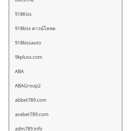
918Kiss
918kiss ดาวน์โหลด
918kissauto
9kpluss.com
ABA
ABAGroup2
abbet789.com
acebet789.com
adm789.info