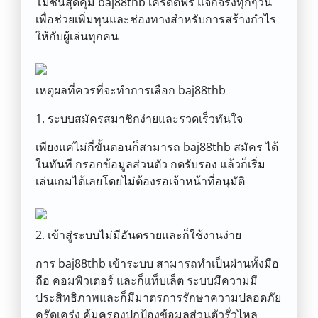
โมชั่นสุดคุ้ม baj88thb เครดิตฟรี แจกจริงทุกๆวัน
เพื่อช่วยเพิ่มทุนและช่องทางสำหรับการสร้างกำไร
ให้กับผู้เล่นทุกคน
เหตุผลที่ควรที่จะทำการเลือก baj88thb
1. ระบบสมัครสมาชิกง่ายและรวดเร็วทันใจ
เพียงแค่ไม่กี่ขั้นตอนก็สามารถ baj88thb สมัคร ได้
ในทันที กรอกข้อมูลส่วนตัว กดรับรอง แล้วก็เริ่ม
เล่นเกมได้เลยโดยไม่ต้องรอเจ้าหน้าที่อนุมัติ
2. เข้าสู่ระบบไม่มีอันตรายและก็ใช้งานง่าย
การ baj88thb เข้าระบบ สามารถทำเป็นผ่านทั้งมือ
ถือ คอมพิวเตอร์ และก็แท็บเล็ต ระบบมีความมี
ประสิทธิภาพและก็มีมาตรการรักษาความปลอดภัย
ครัดเคร่ง คุ้มครองปกป้องข้อมูลส่วนตัวรั่วไหล