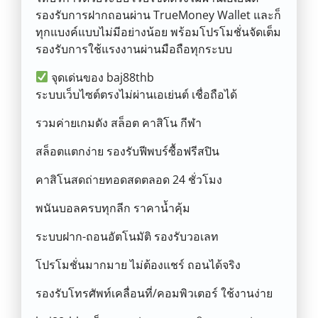
รองรับการฝากถอนผ่าน TrueMoney Wallet และก็
ทุกแบงค์แบบไม่มีอย่างน้อย พร้อมโปรโมชั่นจัดเต็ม
รองรับการใช้แรงงานผ่านมือถือทุกระบบ
จุดเด่นของ baj88thb
ระบบเว็บไซต์ตรงไม่ผ่านเอเย่นต์ เชื่อถือได้
รวมค่ายเกมดัง สล็อต คาสิโน กีฬา
สล็อตแตกง่าย รองรับฟีพบร์ซื้อฟรีสปิน
คาสิโนสดถ่ายทอดสดตลอด 24 ชั่วโมง
พนันบอลครบทุกลีก ราคาน้ำคุ้ม
ระบบฝาก-ถอนอัตโนมัติ รองรับวอเลท
โปรโมชั่นมากมาย ไม่ต้องแชร์ ถอนได้จริง
รองรับโทรศัพท์เคลื่อนที่/คอมพิวเตอร์ ใช้งานง่าย