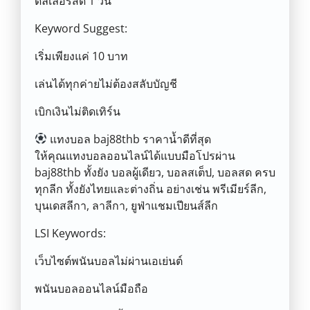
ดีลเลอร์สด 1 วัน
Keyword Suggest:
เริ่มเพียงแค่ 10 บาท
เล่นได้ทุกค่ายไม่ต้องสลับบัญชี
เบิกเงินไม่ติดเทิร์น
แทงบอล baj88thb ราคาน้ำดีที่สุด
ให้คุณแทงบอลออนไลน์ได้แบบมือโปรผ่าน
baj88thb ทั้งยัง บอลผู้เดียว, บอลสเต็ป, บอลสด ครบ
ทุกลีก ทั้งยังไทยและต่างถิ่น อย่างเช่น พรีเมียร์ลีก,
บุนเดสลีกา, ลาลีกา, ยูฟ่าแชมเปียนส์ลีก
LSI Keywords:
เว็บไซต์พนันบอลไม่ผ่านเอเย่นต์
พนันบอลออนไลน์มือถือ