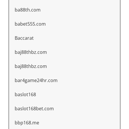
ba88th.com
babet555.com
Baccarat
baj88thbz.com
baj88thbz.com
bar4game24hr.com
baslot168
baslot168bet.com
bbp168.me