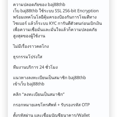
ความปลอดภัยของ baj88thb
เว็บ baj88thb ใช้ระบบ SSL 256-bit Encryption
พร้อมเทคโนโลยีคุ้มครองป้องกันการโจมตีทาง
ไซเบอร์ แล้วก็ระบบ KYC การันตีตัวตนก่อนเบิกเงิน
เพื่อความเชื่อมั่นและมั่นใจแล้วก็ความปลอดภัย
สูงสุดของผู้ใช้งาน
ไม่มีเรื่องราวคดโกง
ธุรกรรมโปร่งใส
ทีมงานบริการ 24 ชั่วโมง
แนวทางลงทะเบียนเป็นสมาชิก baj88thb
เข้าเว็บ baj88thb
คลิก “ลงทะเบียนเป็นสมาชิก”
กรอกหมายเลขโทรศัพท์ + รับรองรหัส OTP
ตั้งรหัสผ่าน และเชื่อมบัญชีธนาคาร/Wallet