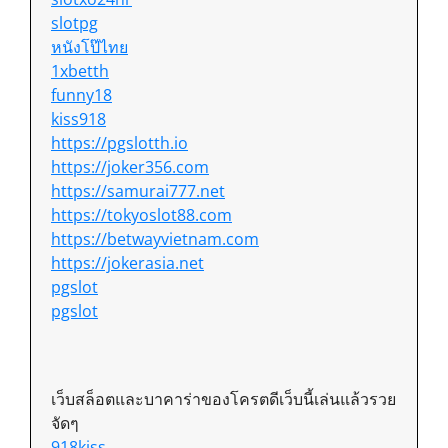
slotpg
หนังโป๊ไทย
1xbetth
funny18
kiss918
https://pgslotth.io
https://joker356.com
https://samurai777.net
https://tokyoslot88.com
https://betwayvietnam.com
https://jokerasia.net
pgslot
pgslot
เว็บสล็อตและบาคาร่าของโครตดีเว็บนี้เล่นแล้วรวย
จัดๆ
918kiss