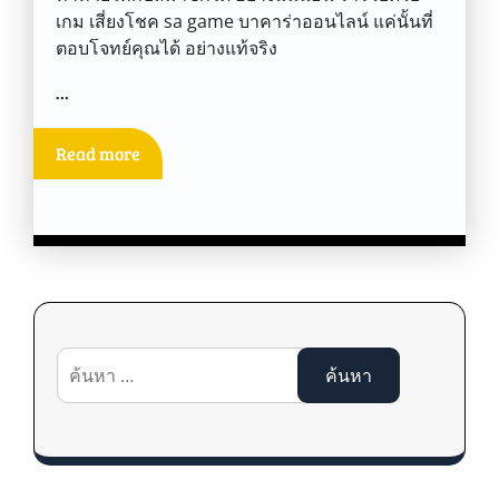
เกม เสี่ยงโชค sa game บาคาร่าออนไลน์ แค่นั้นที่
ตอบโจทย์คุณได้ อย่างแท้จริง
…
Read more
ค้นหา
สำหรับ: