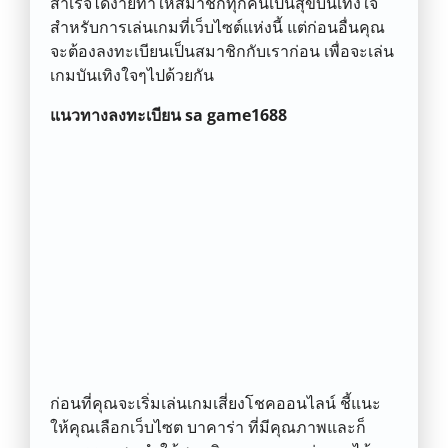
สำเร็จได้ง่ายทำให้สมาชิกทุกคนเป็นสุขบันเทิงใจ
สำหรับการเล่นเกมที่เว็บไซต์แห่งนี้ แต่ก่อนอื่นคุณ
จะต้องลงทะเบียนเป็นสมาชิกกับเราก่อน เพื่อจะเล่น
เกมบันเทิงใจๆไปด้วยกัน
แนวทางลงทะเบียน sa game1688
ก่อนที่คุณจะเริ่มเล่นเกมเสี่ยงโชคออนไลน์ ชี้แนะ
ให้คุณเลือกเว็บไซต บาคาร่า ที่มีคุณภาพและก็