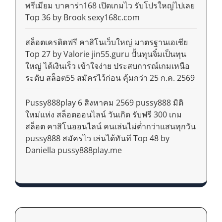
พรีเมียม บาคาร่า168 เปิดเกมไว รับโปรใหญ่ไปเลย
Top 36 by Brook sexy168c.com
สล็อตเครดิตฟรี คาสิโนเว็บใหญ่ มาตรฐานเอเชีย
Top 27 by Valorie jin55.guru ปั้นทุนจิ๋มเป็นทุน
ใหญ่ ได้เงินเร็ว เข้าใจง่าย ประสบการณ์เกมเหนือ
ระดับ สล็อต55 สมัครไว้ก่อน คุ้มกว่า 25 ก.ค. 2569
Pussy888play 6 สิงหาคม 2569 pussy888 มิติ
ใหม่แห่ง สล็อตออนไลน์ วันเกิด รับฟรี 300 เกม
สล็อต คาสิโนออนไลน์ คนเล่นไม่ต่ำกว่าแสนทุกวัน
pussy888 สมัครไว เล่นได้ทันที Top 48 by
Daniella pussy888play.me