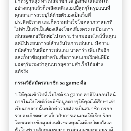
มาตรฐานสูง ทำให้สมาชิก sa game เล่นเกมได้
อย่างสนุกแล้วก็เพลิดเพลินแฮปปี้สุดๆในรูปแบบที่
คุณสามารถระบุได้ด้วยตัวเองเป็นเว็บที่
ประสิทธิภาพ และก็ความสำเร็จโชคลาภวาสนาที่
ไม่จำเป็นจำเป็นต้องเสี่ยงโชคเสี่ยงดวง เหมือนการ
เล่นลอตเตอรี่อีกต่อไป เพราะว่าเกมออนไลน์นั้นคุณ
แค่มีประสบการณ์สำหรับในการเล่นเกม มีความ
ถนัดสำหรับเพื่อการเล่นเกม บาคาร่า เพิ่มเติมอีก
และก็หาข้อมูลสำหรับเพื่อการเล่นเกมฝึกฝนฝีมือ
บ่อยๆรับรองว่าคุณบรรลุความสำเร็จได้อย่าง
แท้จริง
กรรมวิธีสมัครสมาชิก sa game คือ
1.ให้คุณเข้าไปที่เว็บไซต์ sa game คาสิโนออนไลน์
ภายในเว็บไซต์ก็จะมีข้อมูลต่างๆให้คุณได้ศึกษาเล่า
เรียนต่อจากนั้นคลิกคำว่าสมัครเป็นสมาชิก กรอก
รายละเอียดต่างๆเกี่ยวกับการเล่นเกมให้เรียบร้อย
โดยเฉพาะข้อมูลส่วนตัวของคุณไม่ต้องวิตกกังวล
หัวใจเพราะลักษณะของการเล่นเกมของพวกเรามี