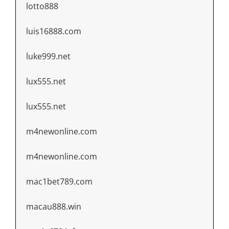
lotto888
luis16888.com
luke999.net
lux555.net
lux555.net
m4newonline.com
m4newonline.com
mac1bet789.com
macau888.win