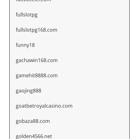
fullslotpg
fullslotpg168.com
funny18
gachawin168.com
gamehit8888.com
gaojing888
goatbetroyalcasino.com
gobaza88.com
golden4566.net