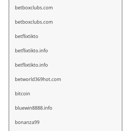
betboxclubs.com
betboxclubs.com
betflixtikto
betflixtikto.info
betflixtikto.info
betworld369hot.com
bitcoin
bluewin8888.info
bonanza99